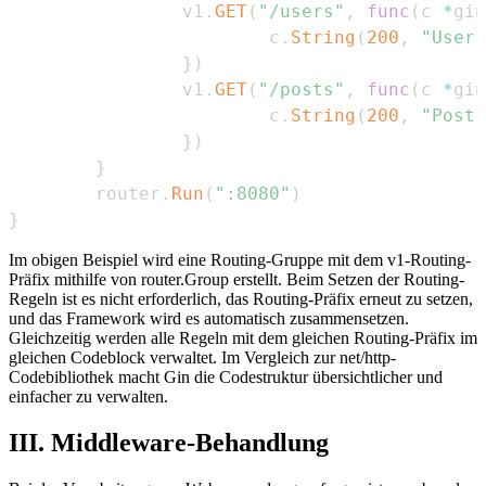
                v1
.
GET
(
"/users"
,
func
(
c 
*
gin
                        c
.
String
(
200
,
"User 
}
)
                v1
.
GET
(
"/posts"
,
func
(
c 
*
gin
                        c
.
String
(
200
,
"Post 
}
)
}
        router
.
Run
(
":8080"
)
}
Im obigen Beispiel wird eine Routing-Gruppe mit dem v1-Routing-
Präfix mithilfe von router.Group erstellt. Beim Setzen der Routing-
Regeln ist es nicht erforderlich, das Routing-Präfix erneut zu setzen,
und das Framework wird es automatisch zusammensetzen.
Gleichzeitig werden alle Regeln mit dem gleichen Routing-Präfix im
gleichen Codeblock verwaltet. Im Vergleich zur net/http-
Codebibliothek macht Gin die Codestruktur übersichtlicher und
einfacher zu verwalten.
III. Middleware-Behandlung