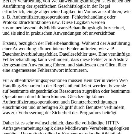
Bei der Verarbeitung von Webanwendungsanfragen ist es neben der
Ausführung der spezifischen Geschäftslogik in der Regel
erforderlich, einige allgemeine Logiken im Voraus auszuführen, wie
z. B. Authentifizierungsoperationen, Fehlerbehandlung oder
Protokolldruckfunktionen usw. Diese Logiken werden
zusammenfassend als Middleware-Behandlungslogik bezeichnet,
und sie sind in praktischen Anwendungen oft unverzichtbar.
Erstens, bezüglich der Fehlerbehandlung. Während der Ausführung
einer Anwendung können interne Fehler auftreten, wie z. B.
Datenbankverbindungsfehler, Dateilesefehler usw. Eine vernünftige
Fehlerbehandlung kann verhindern, dass diese Fehler zum Absturz
der gesamten Anwendung führen, und stattdessen den Client über
eine angemessene Fehlerantwort informieren.
Für Authentifizierungsoperationen müssen Benutzer in vielen Web-
Handling-Szenarien in der Regel authentifiziert werden, bevor sie
auf bestimmte eingeschränkte Ressourcen zugreifen oder bestimmte
Operationen durchführen können. Gleichzeitig können
Authentifizierungsoperationen auch Benutzerberechtigungen
einschränken und unbefugten Zugriff durch Benutzer verhindern,
was zur Verbesserung der Sicherheit des Programms beiträgt.
Daher ist es sehr wahrscheinlich, dass die vollständige HTTP-
Anfrageverarbeitungslogik diese Middleware-Verarbeitungslogiken
benötigt. Theoretisch sollte das Framework oder die Bibliothek