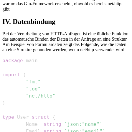
warum das Gin-Framework erscheint, obwohl es bereits net/http
gibt.
IV. Datenbindung
Bei der Verarbeitung von HTTP-Anfragen ist eine übliche Funktion
das automatische Binden der Daten in der Anfrage an eine Struktur.
Am Beispiel von Formulardaten zeigt das Folgende, wie die Daten
an eine Struktur gebunden werden, wenn net/http verwendet wird:
package
import
(
"fmt"
"log"
"net/http"
)
type
 User 
struct
{
        Name  
string
`json:"name"`
        Email 
string
`json:"email"`