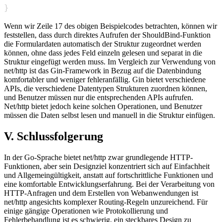
}
Wenn wir Zeile 17 des obigen Beispielcodes betrachten, können wir
feststellen, dass durch direktes Aufrufen der ShouldBind-Funktion
die Formulardaten automatisch der Struktur zugeordnet werden
können, ohne dass jedes Feld einzeln gelesen und separat in die
Struktur eingefügt werden muss. Im Vergleich zur Verwendung von
net/http ist das Gin-Framework in Bezug auf die Datenbindung
komfortabler und weniger fehleranfällig. Gin bietet verschiedene
APIs, die verschiedene Datentypen Strukturen zuordnen können,
und Benutzer müssen nur die entsprechenden APIs aufrufen.
Net/http bietet jedoch keine solchen Operationen, und Benutzer
müssen die Daten selbst lesen und manuell in die Struktur einfügen.
V. Schlussfolgerung
In der Go-Sprache bietet net/http zwar grundlegende HTTP-
Funktionen, aber sein Designziel konzentriert sich auf Einfachheit
und Allgemeingültigkeit, anstatt auf fortschrittliche Funktionen und
eine komfortable Entwicklungserfahrung. Bei der Verarbeitung von
HTTP-Anfragen und dem Erstellen von Webanwendungen ist
net/http angesichts komplexer Routing-Regeln unzureichend. Für
einige gängige Operationen wie Protokollierung und
Fehlerbehandlung ist es schwierig, ein steckbares Design zu