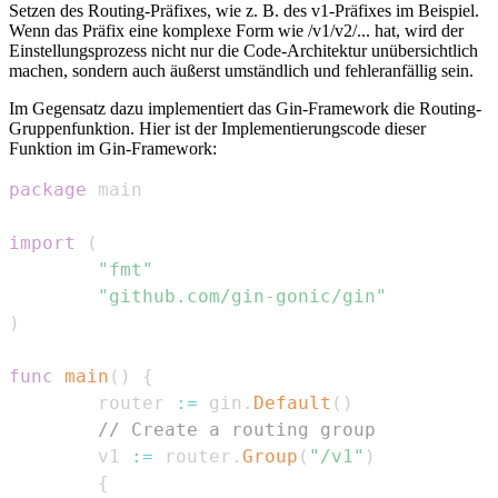
Setzen des Routing-Präfixes, wie z. B. des v1-Präfixes im Beispiel.
Wenn das Präfix eine komplexe Form wie /v1/v2/... hat, wird der
Einstellungsprozess nicht nur die Code-Architektur unübersichtlich
machen, sondern auch äußerst umständlich und fehleranfällig sein.
Im Gegensatz dazu implementiert das Gin-Framework die Routing-
Gruppenfunktion. Hier ist der Implementierungscode dieser
Funktion im Gin-Framework:
package
import
(
"fmt"
"github.com/gin-gonic/gin"
)
func
main
(
)
{
        router 
:=
 gin
.
Default
(
)
// Create a routing group
        v1 
:=
 router
.
Group
(
"/v1"
)
{