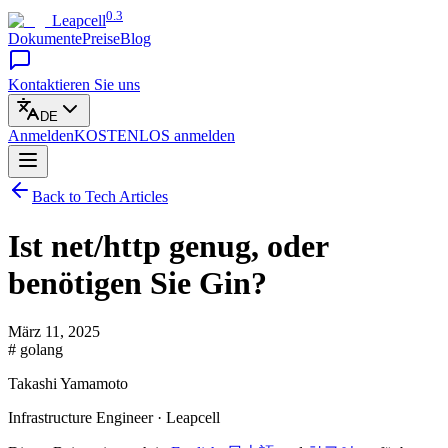
0.3
Leapcell
Dokumente
Preise
Blog
Kontaktieren Sie uns
DE
Anmelden
KOSTENLOS
anmelden
Back to Tech Articles
Ist net/http genug, oder
benötigen Sie Gin?
März 11, 2025
# golang
Takashi Yamamoto
Infrastructure Engineer · Leapcell