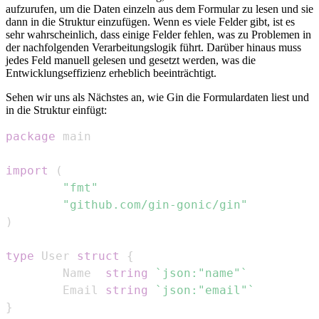
aufzurufen, um die Daten einzeln aus dem Formular zu lesen und sie
dann in die Struktur einzufügen. Wenn es viele Felder gibt, ist es
sehr wahrscheinlich, dass einige Felder fehlen, was zu Problemen in
der nachfolgenden Verarbeitungslogik führt. Darüber hinaus muss
jedes Feld manuell gelesen und gesetzt werden, was die
Entwicklungseffizienz erheblich beeinträchtigt.
Sehen wir uns als Nächstes an, wie Gin die Formulardaten liest und
in die Struktur einfügt:
package
import
(
"fmt"
"github.com/gin-gonic/gin"
)
type
 User 
struct
{
        Name  
string
`json:"name"`
        Email 
string
`json:"email"`
}