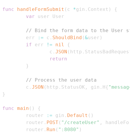
func
handleFormSubmit
(
c 
*
gin
.
Context
)
{
var
// Bind the form data to the User st
        err 
:=
 c
.
ShouldBind
(
&
user
)
if
 err 
!=
nil
{
                c
.
JSON
(
http
.
StatusBadRequest
return
}
// Process the user data
        c
.
JSON
(
http
.
StatusOK
,
 gin
.
H
{
"message
}
func
main
(
)
{
        router 
:=
 gin
.
Default
(
)
        router
.
POST
(
"/createUser"
,
 handleFor
        router
.
Run
(
":8080"
)