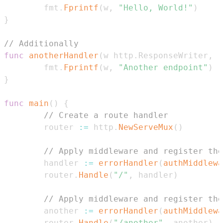
        fmt
.
Fprintf
(
w
,
"Hello, World!"
)
}
// Additionally
func
anotherHandler
(
w http
.
ResponseWriter
,
 r
        fmt
.
Fprintf
(
w
,
"Another endpoint"
)
}
func
main
(
)
{
// Create a route handler
        router 
:=
 http
.
NewServeMux
(
)
// Apply middleware and register the
        handler 
:=
errorHandler
(
authMiddlewa
        router
.
Handle
(
"/"
,
 handler
)
// Apply middleware and register the
        another 
:=
errorHandler
(
authMiddlewa
        router
.
Handle
(
"/another"
,
 another
)