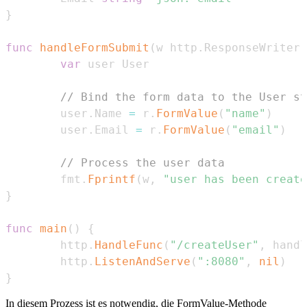
}
func
handleFormSubmit
(
w http
.
ResponseWriter
,
var
// Bind the form data to the User st
        user
.
Name 
=
 r
.
FormValue
(
"name"
)
        user
.
Email 
=
 r
.
FormValue
(
"email"
)
// Process the user data
        fmt
.
Fprintf
(
w
,
"user has been creat
}
func
main
(
)
{
        http
.
HandleFunc
(
"/createUser"
,
 handl
        http
.
ListenAndServe
(
":8080"
,
nil
)
}
In diesem Prozess ist es notwendig, die FormValue-Methode