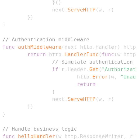
}
(
)
                next
.
ServeHTTP
(
w
,
 r
)
}
)
}
// Authentication middleware
func
authMiddleware
(
next http
.
Handler
)
 http
.
return
 http
.
HandlerFunc
(
func
(
w http
.
// Simulate authentication
if
 r
.
Header
.
Get
(
"Authorizati
                        http
.
Error
(
w
,
"Unaut
return
}
                next
.
ServeHTTP
(
w
,
 r
)
}
)
}
// Handle business logic
func
helloHandler
(
w http
.
ResponseWriter
,
 r 
*