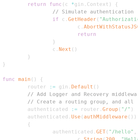
return
func
(
c 
*
gin
.
Context
)
{
// Simulate authentication
if
 c
.
GetHeader
(
"Authorizatio
                        c
.
AbortWithStatusJSO
return
}
                c
.
Next
(
)
}
}
func
main
(
)
{
        router 
:=
 gin
.
Default
(
)
// Add Logger and Recovery middlewar
// Create a routing group, and all r
        authenticated 
:=
 router
.
Group
(
"/"
)
        authenticated
.
Use
(
authMiddleware
(
)
)
{
                authenticated
.
GET
(
"/hello"
,
                        c
.
String
(
200
,
"Hello