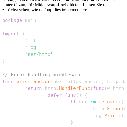
Unterstützung für Middleware-Logik bieten. Lassen Sie uns
zunächst sehen, wie net/http dies implementiert:
package
import
(
"fmt"
"log"
"net/http"
)
// Error handling middleware
func
errorHandler
(
next http
.
Handler
)
 http
.
Ha
return
 http
.
HandlerFunc
(
func
(
w http
.
defer
func
(
)
{
if
 err 
:=
recover
(
)
;
                                http
.
Error
(
w
                                log
.
Printf
(
"
}