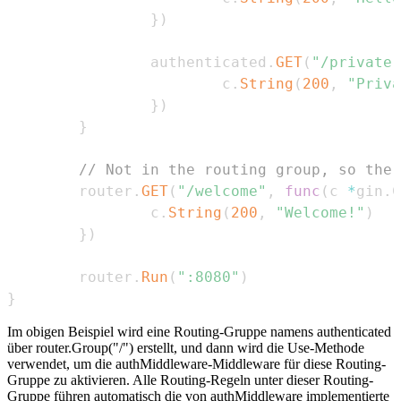
}
)
                authenticated
.
GET
(
"/private"
                        c
.
String
(
200
,
"Priva
}
)
}
// Not in the routing group, so the 
        router
.
GET
(
"/welcome"
,
func
(
c 
*
gin
.
C
                c
.
String
(
200
,
"Welcome!"
)
}
)
        router
.
Run
(
":8080"
)
}
Im obigen Beispiel wird eine Routing-Gruppe namens authenticated
über router.Group("/") erstellt, und dann wird die Use-Methode
verwendet, um die authMiddleware-Middleware für diese Routing-
Gruppe zu aktivieren. Alle Routing-Regeln unter dieser Routing-
Gruppe führen automatisch die von authMiddleware implementierte