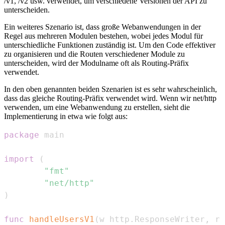
/v1, /v2 usw. verwendet, um verschiedene Versionen der API zu
unterscheiden.
Ein weiteres Szenario ist, dass große Webanwendungen in der
Regel aus mehreren Modulen bestehen, wobei jedes Modul für
unterschiedliche Funktionen zuständig ist. Um den Code effektiver
zu organisieren und die Routen verschiedener Module zu
unterscheiden, wird der Modulname oft als Routing-Präfix
verwendet.
In den oben genannten beiden Szenarien ist es sehr wahrscheinlich,
dass das gleiche Routing-Präfix verwendet wird. Wenn wir net/http
verwenden, um eine Webanwendung zu erstellen, sieht die
Implementierung in etwa wie folgt aus:
package
import
(
"fmt"
"net/http"
)
func
handleUsersV1
(
w http
.
ResponseWriter
,
 r 