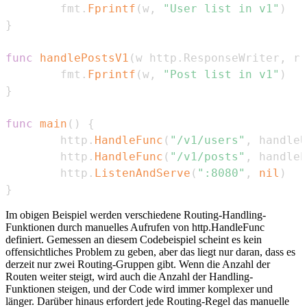
        fmt
.
Fprintf
(
w
,
"User list in v1"
)
}
func
handlePostsV1
(
w http
.
ResponseWriter
,
 r 
        fmt
.
Fprintf
(
w
,
"Post list in v1"
)
}
func
main
(
)
{
        http
.
HandleFunc
(
"/v1/users"
,
 handleU
        http
.
HandleFunc
(
"/v1/posts"
,
 handleP
        http
.
ListenAndServe
(
":8080"
,
nil
)
}
Im obigen Beispiel werden verschiedene Routing-Handling-
Funktionen durch manuelles Aufrufen von http.HandleFunc
definiert. Gemessen an diesem Codebeispiel scheint es kein
offensichtliches Problem zu geben, aber das liegt nur daran, dass es
derzeit nur zwei Routing-Gruppen gibt. Wenn die Anzahl der
Routen weiter steigt, wird auch die Anzahl der Handling-
Funktionen steigen, und der Code wird immer komplexer und
länger. Darüber hinaus erfordert jede Routing-Regel das manuelle