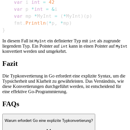
var
 i 
int
=
42
var
 p 
*
int
=
&
var
 mp 
*
MyInt 
=
(
*
MyInt
)
(
p
)
	fmt
.
Println
(
*
p
,
*
mp
)
}
In diesem Fall ist
ein definierter Typ mit
als zugrunde
MyInt
int
liegendem Typ. Ein Pointer auf
kann in einen Pointer auf
int
MyInt
konvertiert werden und umgekehrt.
Fazit
Die Typkonvertierung in Go erfordert eine explizite Syntax, um die
Typsicherheit und Klarheit zu gewährleisten. Das Verständnis, wie
diese Konvertierungen durchgeführt werden, ist entscheidend für
eine effektive Go-Programmierung.
FAQs
Warum erfordert Go eine explizite Typkonvertierung?