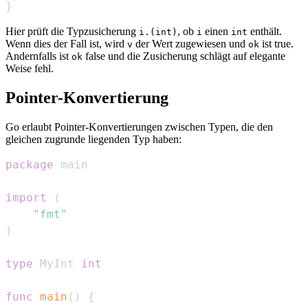
}
Hier prüft die Typzusicherung
, ob
einen
enthält.
i.(int)
i
int
Wenn dies der Fall ist, wird
der Wert zugewiesen und
ist true.
v
ok
Andernfalls ist
false und die Zusicherung schlägt auf elegante
ok
Weise fehl.
Pointer-Konvertierung
Go erlaubt Pointer-Konvertierungen zwischen Typen, die den
gleichen zugrunde liegenden Typ haben:
package
import
(
"fmt"
)
type
 MyInt 
int
func
main
(
)
{