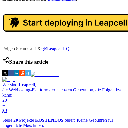
Folgen Sie uns auf X:
@LeapcellHQ
Share this article
Wir sind
Leapcell
,
die Webhosting-Plattform der nächsten Generation, die Folgendes
kann:
20
=
$0
Stelle
20
Projekte
KOSTENLOS
bereit. Keine Gebühren für
ungenutzte Maschinen.