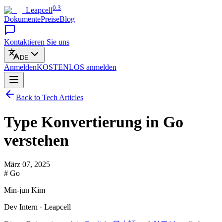
0.3
Leapcell
Dokumente
Preise
Blog
Kontaktieren Sie uns
DE
Anmelden
KOSTENLOS
anmelden
Back to Tech Articles
Type Konvertierung in Go
verstehen
März 07, 2025
# Go
Min-jun Kim
Dev Intern · Leapcell