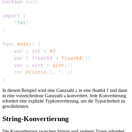
package
import
(
"fmt"
)
func
main
(
)
{
var
 i 
int
=
42
var
 f 
float64
=
float64
(
i
)
var
 u 
uint
=
uint
(
f
)
	fmt
.
Println
(
i
,
 f
,
 u
)
}
In diesem Beispiel wird eine Ganzzahl
in eine float64
und dann
i
f
in eine vorzeichenlose Ganzzahl
konvertiert. Jede Konvertierung
u
erfordert eine explizite Typkonvertierung, um die Typsicherheit zu
gewährleisten.
String-Konvertierung
Die Konvertierung zwischen Strings und anderen Typen erfordert