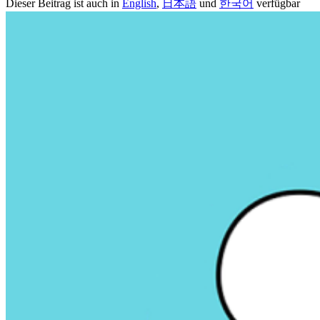
Dieser Beitrag ist auch in
English
,
日本語
und
한국어
verfügbar