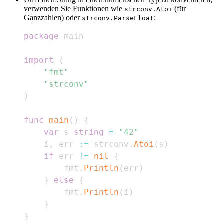
verwenden Sie Funktionen wie
(für
strconv.Atoi
Ganzzahlen) oder
:
strconv.ParseFloat
package
import
(
"fmt"
"strconv"
)
func
main
(
)
{
var
 s 
string
=
"42"
    i
,
 err 
:=
 strconv
.
Atoi
(
s
)
if
 err 
!=
nil
{
        fmt
.
Println
(
err
)
}
else
{
        fmt
.
Println
(
i
)
}
}