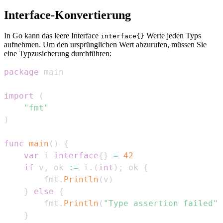
Interface-Konvertierung
In Go kann das leere Interface
Werte jeden Typs
interface{}
aufnehmen. Um den ursprünglichen Wert abzurufen, müssen Sie
eine Typzusicherung durchführen:
package
import
(
"fmt"
)
func
main
(
)
{
var
 i 
interface
{
}
=
42
if
 v
,
 ok 
:=
 i
.
(
int
)
;
 ok 
{
		fmt
.
Println
(
v
)
}
else
{
		fmt
.
Println
(
"Type assertion failed"
)
}