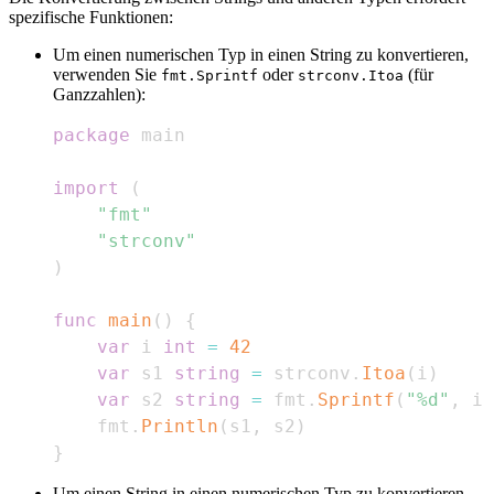
spezifische Funktionen:
Um einen numerischen Typ in einen String zu konvertieren,
verwenden Sie
oder
(für
fmt.Sprintf
strconv.Itoa
Ganzzahlen):
package
import
(
"fmt"
"strconv"
)
func
main
(
)
{
var
 i 
int
=
42
var
 s1 
string
=
 strconv
.
Itoa
(
i
)
var
 s2 
string
=
 fmt
.
Sprintf
(
"%d"
,
 i
)
    fmt
.
Println
(
s1
,
 s2
)
}
Um einen String in einen numerischen Typ zu konvertieren,