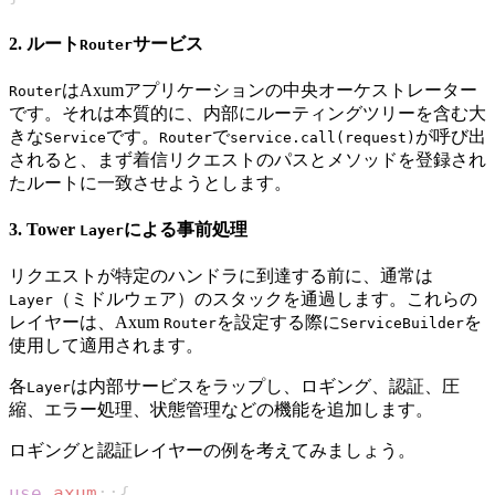
2. ルート
サービス
Router
はAxumアプリケーションの中央オーケストレーター
Router
です。それは本質的に、内部にルーティングツリーを含む大
きな
です。
で
が呼び出
Service
Router
service.call(request)
されると、まず着信リクエストのパスとメソッドを登録され
たルートに一致させようとします。
3. Tower
による事前処理
Layer
リクエストが特定のハンドラに到達する前に、通常は
（ミドルウェア）のスタックを通過します。これらの
Layer
レイヤーは、Axum
を設定する際に
を
Router
ServiceBuilder
使用して適用されます。
各
は内部サービスをラップし、ロギング、認証、圧
Layer
縮、エラー処理、状態管理などの機能を追加します。
ロギングと認証レイヤーの例を考えてみましょう。
use
axum
::
{