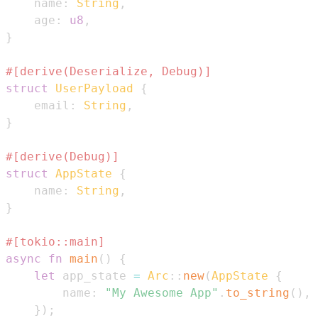
    name
:
String
,
    age
:
u8
,
}
#[derive(Deserialize, Debug)]
struct
UserPayload
{
    email
:
String
,
}
#[derive(Debug)]
struct
AppState
{
    name
:
String
,
}
#[tokio::main]
async
fn
main
(
)
{
let
 app_state 
=
Arc
::
new
(
AppState
{
        name
:
"My Awesome App"
.
to_string
(
)
,
}
)
;