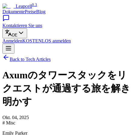
0.3
Leapcell
Dokumente
Preise
Blog
Kontaktieren Sie uns
DE
Anmelden
KOSTENLOS
anmelden
Back to Tech Articles
Axumのタワースタックをリ
クエストが通過する旅を解き
明かす
Okt. 04, 2025
# Misc
Emily Parker