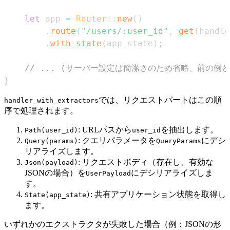
let
 app 
=
Router
::
new
(
)
.
route
(
"/users/:user_id"
,
get
(
handle
.
with_state
(
app_state
)
;
// ... (サーバー設定は簡潔さのため省略、前の例と
}
では、リクエストパートはこの順
handler_with_extractors
序で処理されます。
: URLパスから
を抽出します。
Path(user_id)
user_id
: クエリパラメータを
にデシ
Query(params)
QueryParams
リアライズします。
: リクエストボディ（存在し、有効な
Json(payload)
JSONの場合）を
にデシリアライズしま
UserPayload
す。
: 共有アプリケーション状態を取得し
State(app_state)
ます。
いずれかのエクストラクタが失敗した場合（例：JSONの形