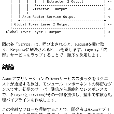
|   |   |   |   |   | Extractor 2 Output          | <- 
|   |   |   |   +---------------------------------+

|   |   |   | Extractor 1 Output                  | <- 
|   |   |   +-------------------------------------+

|   |   | Axum Router Service Output              | <- 
|   |   +-----------------------------------------+

|   | Global Tower Layer 2 Output                 | <- 
|   +---------------------------------------------+

| Global Tower Layer 1 Output                     | <- 
図の各「Service」は、呼び出されると、Requestを受け取
り、Responseに解決されるFutureを返します。
は「内
Layer
部」サービスをラップすることで、順序を決定します。
結論
AxumアプリケーションのTowerサービススタックをリクエ
ストが通過する旅は、モジュールコンポーネントの綿密なダ
ンスです。初期のサーバー受信から最終的なレスポンスま
で、各
と
がその一部を提供し、堅牢で柔軟な処
Layer
Service
理パイプラインを作成します。
この複雑なフローを理解することで、開発者はAxumアプリ