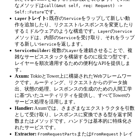
なメソッドは
call(&mut self, req: Request) ->
です。
Self::Future
トレイト:
既存の
をラップして新しい動
Layer
Service
作を追加したり、リクエスト/レスポンスを変更したり
するミドルウェアのような構造です。
の
Layer
service
メソッドは、内部の
を受け取り、それをラップ
Service
する新しい
を返します。
Service
:
複数の
を連鎖させることで、複
ServiceBuilder
Layer
雑なサービススタックを構築するのに役立つ型です。
レイヤーを順次適用するための便利なAPIを提供しま
す。
Axum:
TokioとTower上に構築されたWebフレームワー
クです。ルーティング、リクエストからのデータ抽
出、状態の処理、レスポンスの生成のための人間工学
に基づいたユーティリティを提供し、すべてTowerの
サービス処理を活用します。
Handler:
Axumでは、さまざまなエクストラクタを引数
として受け取り、レスポンスに変換できる型を返す関
数またはメソッドです。ハンドラは基本的に特殊化さ
れたサービスです。
Extractor:
または
トレイ
FromRequestParts
FromRequest