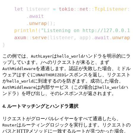
let
 listener 
=
tokio
::
net
::
TcpListener
::
.
await
.
unwrap
(
)
;
println!
(
"Listening on http://127.0.0.1:
axum
::
serve
(
listener
,
 app
)
.
await
.
unwrap
(
}
この例では、
は
ハンドラを明示的にラ
AuthLayer
hello_world
ップしています。
へのリクエストが来ると、まず
/
を通過します。認証が失敗した場合、ミドル
AuthMiddleware
ウェアはすぐに
レスポンスを返し、リクエスト
UNAUTHORIZED
が
に到達するのを防ぎます。成功した場合、
hello_world
は内部サービス（この場合は
ハ
AuthMiddleware
hello_world
ンドラ）を呼び出し、そのレスポンスが返されます。
4. ルートマッチングとハンドラ選択
リクエストがグローバルレイヤーをすべて通過したら、
はルーティングロジックを実行します。リクエストの
Router
パスとHTTPメソッドに一致するルートが見つかった場合、