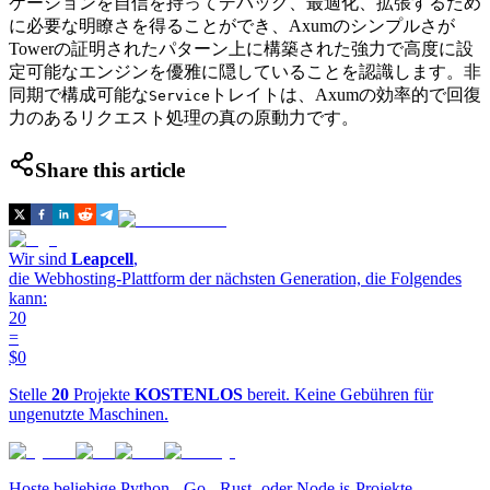
ケーションを自信を持ってデバッグ、最適化、拡張するため
に必要な明瞭さを得ることができ、Axumのシンプルさが
Towerの証明されたパターン上に構築された強力で高度に設
定可能なエンジンを優雅に隠していることを認識します。非
同期で構成可能な
トレイトは、Axumの効率的で回復
Service
力のあるリクエスト処理の真の原動力です。
Share this article
Wir sind
Leapcell
,
die Webhosting-Plattform der nächsten Generation, die Folgendes
kann:
20
=
$0
Stelle
20
Projekte
KOSTENLOS
bereit. Keine Gebühren für
ungenutzte Maschinen.
Hoste beliebige Python-, Go-, Rust- oder Node.js-Projekte.