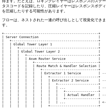
得ます。たとえば、ロギングレイヤーはレスポンスのステー
タスコードを記録したり、圧縮レイヤーはレスポンスボディ
を圧縮したりする可能性があります。
フローは、ネストされた一連の呼び出しとして視覚化できま
す。
+-------------------------------------------------+

| Server Connection                               |

|   +---------------------------------------------+

|   | Global Tower Layer 1                        |

|   |   +-----------------------------------------+

|   |   | Global Tower Layer 2                    |

|   |   |   +-------------------------------------+

|   |   |   | Axum Router Service                 |

|   |   |   |   +---------------------------------+

|   |   |   |   | Route Match & Handler Selection |

|   |   |   |   |   +-----------------------------+

|   |   |   |   |   | Extractor 1 Service         | -- 
|   |   |   |   |   |   +-------------------------+

|   |   |   |   |   |   | Extractor 2 Service     | -- 
|   |   |   |   |   |   |   +---------------------+

|   |   |   |   |   |   |   | ...                 | -- 
|   |   |   |   |   |   |   |   +-----------------+

|   |   |   |   |   |   |   |   | Actual Handler  | -- 
|   |   |   |   |   |   |   |   +-----------------+

|   |   |   |   |   |   |   | ...                 | <- 
|   |   |   |   |   |   +-------------------------+
