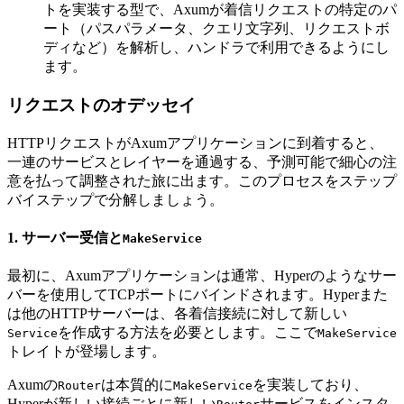
トを実装する型で、Axumが着信リクエストの特定のパ
ート（パスパラメータ、クエリ文字列、リクエストボ
ディなど）を解析し、ハンドラで利用できるようにし
ます。
リクエストのオデッセイ
HTTPリクエストがAxumアプリケーションに到着すると、
一連のサービスとレイヤーを通過する、予測可能で細心の注
意を払って調整された旅に出ます。このプロセスをステップ
バイステップで分解しましょう。
1. サーバー受信と
MakeService
最初に、Axumアプリケーションは通常、Hyperのようなサー
バーを使用してTCPポートにバインドされます。Hyperまた
は他のHTTPサーバーは、各着信接続に対して新しい
を作成する方法を必要とします。ここで
Service
MakeService
トレイトが登場します。
Axumの
は本質的に
を実装しており、
Router
MakeService
Hyperが新しい接続ごとに新しい
サービスをインスタ