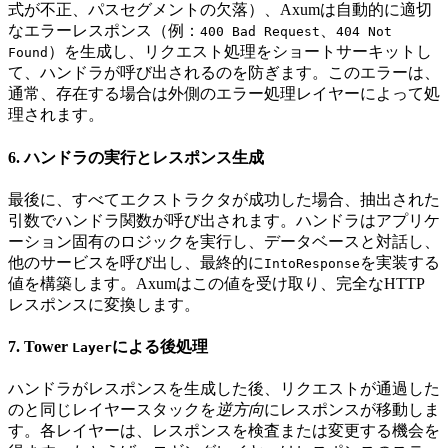
式が不正、パスセグメントの欠落）、Axumは自動的に適切
なエラーレスポンス（例：
、
400 Bad Request
404 Not
）を生成し、リクエスト処理をショートサーキットし
Found
て、ハンドラが呼び出されるのを防ぎます。このエラーは、
通常、存在する場合は外側のエラー処理レイヤーによって処
理されます。
6. ハンドラの実行とレスポンス生成
最後に、すべてエクストラクタが成功した場合、抽出された
引数でハンドラ関数が呼び出されます。ハンドラはアプリケ
ーション固有のロジックを実行し、データベースと対話し、
他のサービスを呼び出し、最終的に
を実装する
IntoResponse
値を構築します。Axumはこの値を受け取り、完全なHTTP
レスポンスに変換します。
7. Tower
による後処理
Layer
ハンドラがレスポンスを生成した後、リクエストが通過した
のと同じレイヤースタックを
逆方向
にレスポンスが移動しま
す。各レイヤーは、レスポンスを検査または変更する機会を