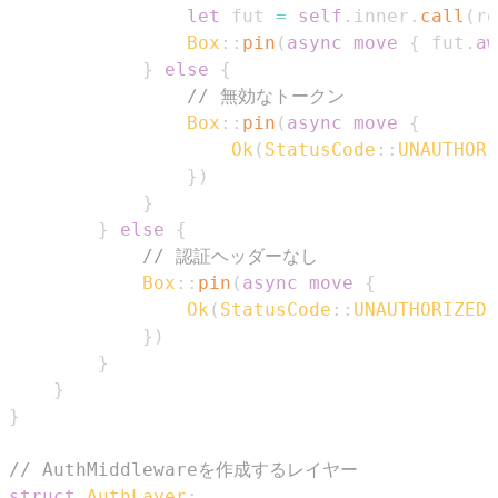
let
 fut 
=
self
.
inner
.
call
(
re
Box
::
pin
(
async
move
{
 fut
.
aw
}
else
{
// 無効なトークン
Box
::
pin
(
async
move
{
Ok
(
StatusCode
::
UNAUTHORI
}
)
}
}
else
{
// 認証ヘッダーなし
Box
::
pin
(
async
move
{
Ok
(
StatusCode
::
UNAUTHORIZED
.
}
)
}
}
}
// AuthMiddlewareを作成するレイヤー
struct
AuthLayer
;