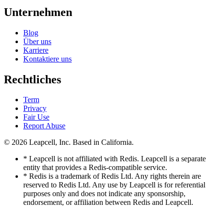
Unternehmen
Blog
Über uns
Karriere
Kontaktiere uns
Rechtliches
Term
Privacy
Fair Use
Report Abuse
© 2026
Leapcell, Inc.
Based in California.
* Leapcell is not affiliated with Redis. Leapcell is a separate
entity that provides a Redis-compatible service.
* Redis is a trademark of Redis Ltd. Any rights therein are
reserved to Redis Ltd. Any use by Leapcell is for referential
purposes only and does not indicate any sponsorship,
endorsement, or affiliation between Redis and Leapcell.