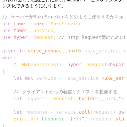
Router
ンス化できるようになります。
// サーバーがMakeServiceをどのように使用するかを
use
tower
::
make
::
MakeService
;
use
tower
::
Service
;
use
hyper
::
Request
;
// http Request型のために
async
fn
serve_connection
<
M
>
(
make_service
:
&
where
M
:
MakeService
<
(
)
,
hyper
::
Request
<
hyper
:
{
let
mut
 service 
=
 make_service
.
make_serv
// クライアントからの着信リクエストを想像する
let
 request 
=
Request
::
builder
(
)
.
uri
(
"/"
let
 response 
=
 service
.
call
(
request
)
.
awa
println!
(
"Response: {:?}"
,
 response
.
stat
}