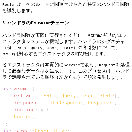
は、そのルートに関連付けられた特定のハンドラ関数
Router
を識別します。
5. ハンドラのExtractorチェーン
ハンドラ関数が実際に実行される前に、Axumの強力なエク
ストラクタシステムが機能します。ハンドラのシグネチャ
（例：
、
、
、
）の各引数について、
Path
Query
Json
State
Axumは対応するエクストラクタを呼び出します。
各エクストラクタは本質的に
であり、
を処理
Service
Request
して必要なデータ型を生成します。このプロセスは、ハンド
ラで定義されている順序（左から右）で順次発生します。
use
axum
::
{
extract
::
{
Path
,
Query
,
Json
,
State
}
,
response
::
{
IntoResponse
,
Response
}
,
routing
::
get
,
Router
,
}
;
use
serde
::
Deserialize
;