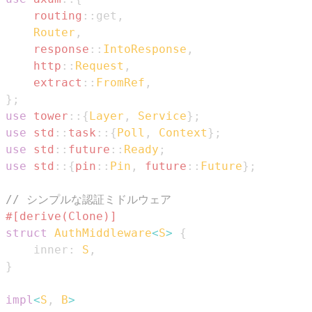
routing
::
get
,
Router
,
response
::
IntoResponse
,
http
::
Request
,
extract
::
FromRef
,
}
;
use
tower
::
{
Layer
,
Service
}
;
use
std
::
task
::
{
Poll
,
Context
}
;
use
std
::
future
::
Ready
;
use
std
::
{
pin
::
Pin
,
future
::
Future
}
;
// シンプルな認証ミドルウェア
#[derive(Clone)]
struct
AuthMiddleware
<
S
>
{
    inner
:
S
,
}
impl
<
S
,
B
>