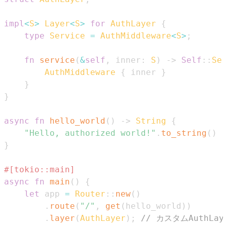
impl
<
S
>
Layer
<
S
>
for
AuthLayer
{
type
Service
=
AuthMiddleware
<
S
>
;
fn
service
(
&
self
,
 inner
:
S
)
->
Self
::
Ser
AuthMiddleware
{
 inner 
}
}
}
async
fn
hello_world
(
)
->
String
{
"Hello, authorized world!"
.
to_string
(
)
}
#[tokio::main]
async
fn
main
(
)
{
let
 app 
=
Router
::
new
(
)
.
route
(
"/"
,
get
(
hello_world
)
)
.
layer
(
AuthLayer
)
;
// カスタムAuthLa