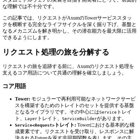
な理解では不十分です。
この記事では、リクエストがAxumのTowerサービススタッ
クを横断する完全なライフサイクルを深く掘り下げ、基盤と
なるメカニズムを解き明かし、その潜在能力を最大限に活用
できるようにします。
リクエスト処理の旅を分解する
リクエストの旅を追跡する前に、Axumのリクエスト処理を
支えるコア用語について共通の理解を確立しましょう。
コア用語
Tower:
モジュラーで再利用可能なネットワークサービ
スを構築するためのトレイトのセットを提供する基盤
となるライブラリです。その中心には
トレイ
Service
ト、
トレイト、
があります。
Layer
ServiceBuilder
トレイト:
Towerにおける基本的な構
Service<Request>
成要素です。リクエストを受け取り、レスポンスに解
決されるFutureを返す非同期関数を表します。その主