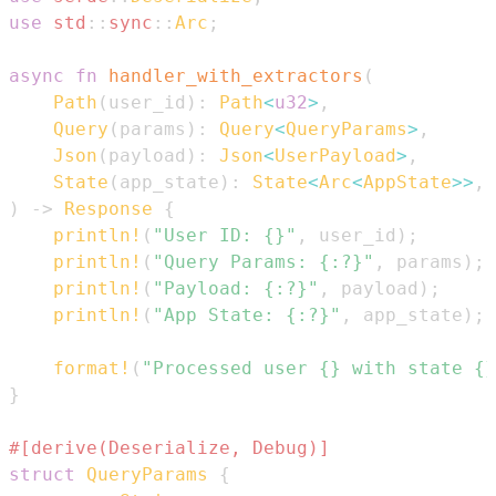
use
std
::
sync
::
Arc
;
async
fn
handler_with_extractors
(
Path
(
user_id
)
:
Path
<
u32
>
,
Query
(
params
)
:
Query
<
QueryParams
>
,
Json
(
payload
)
:
Json
<
UserPayload
>
,
State
(
app_state
)
:
State
<
Arc
<
AppState
>>
,
)
->
Response
{
println!
(
"User ID: {}"
,
 user_id
)
;
println!
(
"Query Params: {:?}"
,
 params
)
;
println!
(
"Payload: {:?}"
,
 payload
)
;
println!
(
"App State: {:?}"
,
 app_state
)
;
format!
(
"Processed user {} with state {}
}
#[derive(Deserialize, Debug)]
struct
QueryParams
{