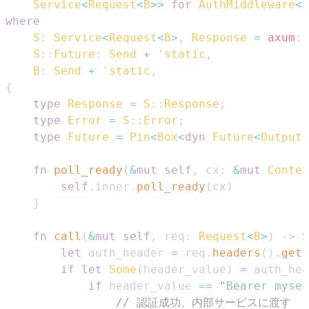
Service
<
Request
<
B
>>
for
AuthMiddleware
<
S
where
S
:
Service
<
Request
<
B
>
,
Response
=
axum
::
S
::
Future
:
Send
+
'static
,
B
:
Send
+
'static
,
{
type
Response
=
S
::
Response
;
type
Error
=
S
::
Error
;
type
Future
=
Pin
<
Box
<
dyn
Future
<
Output
fn
poll_ready
(
&
mut
self
,
 cx
:
&
mut
Contex
self
.
inner
.
poll_ready
(
cx
)
}
fn
call
(
&
mut
self
,
 req
:
Request
<
B
>
)
->
S
let
 auth_header 
=
 req
.
headers
(
)
.
get
(
if
let
Some
(
header_value
)
=
 auth_hea
if
 header_value 
==
"Bearer mysec
// 認証成功、内部サービスに渡す