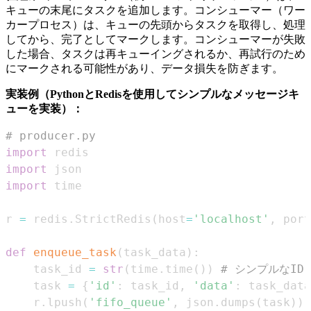
キューの末尾にタスクを追加します。コンシューマー（ワー
カープロセス）は、キューの先頭からタスクを取得し、処理
してから、完了としてマークします。コンシューマーが失敗
した場合、タスクは再キューイングされるか、再試行のため
にマークされる可能性があり、データ損失を防ぎます。
実装例（PythonとRedisを使用してシンプルなメッセージキ
ューを実装）：
# producer.py
import
import
import
r 
=
 redis
.
StrictRedis
(
host
=
'localhost'
,
 port
def
enqueue_task
(
task_data
)
:
    task_id 
=
str
(
time
.
time
(
)
)
# シンプルなID
    task 
=
{
'id'
:
 task_id
,
'data'
:
 task_data
    r
.
lpush
(
'fifo_queue'
,
 json
.
dumps
(
task
)
)