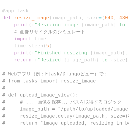
@app
.
task
def
resize_image
(
image_path
,
 size
=
(
640
,
480
)
print
(
f"Resizing image 
{
image_path
}
 to 
{
# 画像リサイクルのシミュレート
import
    time
.
sleep
(
5
)
print
(
f"Finished resizing 
{
image_path
}
."
return
f"Resized 
{
image_path
}
 to 
{
size
}
"
# Webアプリ（例：Flask/Djangoビュー）で：
# from tasks import resize_image
# 
# def upload_image_view():
#     # ... 画像を保存し、パスを取得するロジック
#     image_path = "/path/to/uploaded/image.
#     resize_image.delay(image_path, si
#     return "Image uploaded, resizing in ba