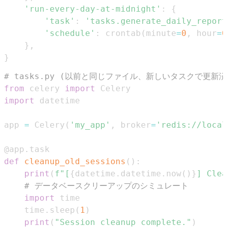
'run-every-day-at-midnight'
:
{
'task'
:
'tasks.generate_daily_report
'schedule'
:
 crontab
(
minute
=
0
,
 hour
=
0
}
,
}
# tasks.py (以前と同じファイル、新しいタスクで更新済
from
 celery 
import
import
app 
=
 Celery
(
'my_app'
,
 broker
=
'redis://local
@app
.
task
def
cleanup_old_sessions
(
)
:
print
(
f"[
{
datetime
.
datetime
.
now
(
)
}
] Clea
# データベースクリーアップのシミュレート
import
    time
.
sleep
(
1
)
print
(
"Session cleanup complete."
)