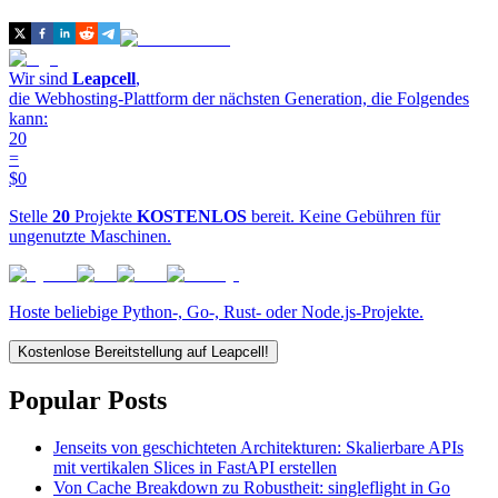
Wir sind
Leapcell
,
die Webhosting-Plattform der nächsten Generation, die Folgendes
kann:
20
=
$0
Stelle
20
Projekte
KOSTENLOS
bereit. Keine Gebühren für
ungenutzte Maschinen.
Hoste beliebige Python-, Go-, Rust- oder Node.js-Projekte.
Kostenlose Bereitstellung auf Leapcell!
Popular Posts
Jenseits von geschichteten Architekturen: Skalierbare APIs
mit vertikalen Slices in FastAPI erstellen
Von Cache Breakdown zu Robustheit: singleflight in Go