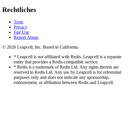
Rechtliches
Term
Privacy
Fair Use
Report Abuse
© 2026
Leapcell, Inc.
Based in California.
* Leapcell is not affiliated with Redis. Leapcell is a separate
entity that provides a Redis-compatible service.
* Redis is a trademark of Redis Ltd. Any rights therein are
reserved to Redis Ltd. Any use by Leapcell is for referential
purposes only and does not indicate any sponsorship,
endorsement, or affiliation between Redis and Leapcell.