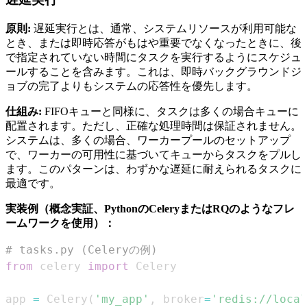
原則:
遅延実行とは、通常、システムリソースが利用可能な
とき、または即時応答がもはや重要でなくなったときに、後
で指定されていない時間にタスクを実行するようにスケジュ
ールすることを含みます。これは、即時バックグラウンドジ
ョブの完了よりもシステムの応答性を優先します。
仕組み:
FIFOキューと同様に、タスクは多くの場合キューに
配置されます。ただし、正確な処理時間は保証されません。
システムは、多くの場合、ワーカープールのセットアップ
で、ワーカーの可用性に基づいてキューからタスクをプルし
ます。このパターンは、わずかな遅延に耐えられるタスクに
最適です。
実装例（概念実証、PythonのCeleryまたはRQのようなフレ
ームワークを使用）：
# tasks.py (Celeryの例)
from
 celery 
import
app 
=
 Celery
(
'my_app'
,
 broker
=
'redis://local