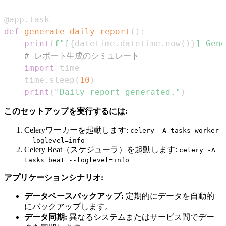
@app
.
task
def
generate_daily_report
(
)
:
print
(
f"[
{
datetime
.
datetime
.
now
(
)
}
] Gene
# レポート生成のシミュレート
import
    time
.
sleep
(
10
)
print
(
"Daily report generated."
)
このセットアップを実行するには:
Celeryワーカーを起動します:
celery -A tasks worker
--loglevel=info
Celery Beat（スケジューラ）を起動します:
celery -A
tasks beat --loglevel=info
アプリケーションシナリオ:
データベースバックアップ:
定期的にデータを自動的
にバックアップします。
データ同期:
異なるシステムまたはサービス間でデー