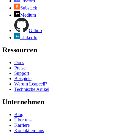
Discord
Substack
Medium
Github
LinkedIn
Ressourcen
Docs
Preise
Support
Beispiele
Warum Leapcell?
Technische Artikel
Unternehmen
Blog
Über uns
Karriere
Kontaktiere uns