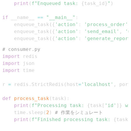
print
(
f"Enqueued task: 
{
task_id
}
"
)
if
 __name__ 
==
"__main__"
:
    enqueue_task
(
{
'action'
:
'process_order'
,
    enqueue_task
(
{
'action'
:
'send_email'
,
'u
    enqueue_task
(
{
'action'
:
'generate_report
# consumer.py
import
import
import
r 
=
 redis
.
StrictRedis
(
host
=
'localhost'
,
 port
def
process_task
(
task
)
:
print
(
f"Processing task: 
{
task
[
'id'
]
}
 wi
    time
.
sleep
(
2
)
# 作業をシミュレート
print
(
f"Finished processing task: 
{
task
[