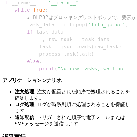
if
 __name__ 
==
"__main__"
:
while
True
:
# BLPOPはブロッキングリストポップで、要素
        task_data 
=
 r
.
brpop
(
'fifo_queue'
,
 ti
if
 task_data
:
            _
,
 raw_task 
=
            task 
=
 json
.
loads
(
raw_task
)
            process_task
(
task
)
else
:
print
(
"No new tasks, waiting..."
アプリケーションシナリオ:
注文処理:
注文が配置された順序で処理されることを
確認します。
ログ処理:
ログが時系列順に処理されることを保証し
ます。
通知配信:
トリガーされた順序で電子メールまたは
SMSメッセージを送信します。
遅延実行