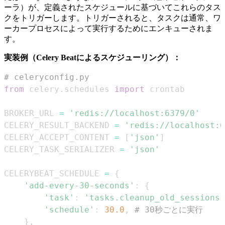
ーラ）が、定義されたスケジュールに基づいてこれらのタス
クをトリガーします。トリガーされると、タスクは通常、ワ
ーカープロセスによって実行するためにエンキューされま
す。
実装例（Celery Beatによるスケジューリング）：
# celeryconfig.py
from
 celery
.
schedules 
import
BROKER_URL 
=
'redis://localhost:6379/0'
CELERY_RESULT_BACKEND 
=
'redis://localhost:6
CELERY_ACCEPT_CONTENT 
=
[
'json'
]
CELERY_TASK_SERIALIZER 
=
'json'
CELERYBEAT_SCHEDULE 
=
{
'add-every-30-seconds'
:
{
'task'
:
'tasks.cleanup_old_sessions'
'schedule'
:
30.0
,
# 30秒ごとに実行
}
,