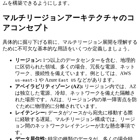
ムを構築できるようにします。
マルチリージョンアーキテクチャのコ
アコンセプト
具体的に掘り下げる前に、マルチリージョン展開を理解する
ために不可欠な基本的な用語をいくつか定義しましょう。
リージョン:
1つ以上のデータセンターを含む、地理的
に区切られた領域。多くの場合、冗長な電源、ネット
ワーク、接続性を備えています。例としては、AWS
や Azure
などがあります。
us-east-1
East US
アベイラビリティゾーン (AZ):
リージョン内では、AZ
は独立した電源、冷却、ネットワークを備えた隔離さ
れた場所です。AZは、リージョン内の単一障害点を防
ぐために物理的に分離されています。
レイテンシー:
データがソースから宛先に移動する際
に経験する遅延。マルチリージョン構成では、リージ
ョン間のネットワークレイテンシーが主な懸念事項で
す。
データ居住性:
特定の種類のデータが、多くの場合特