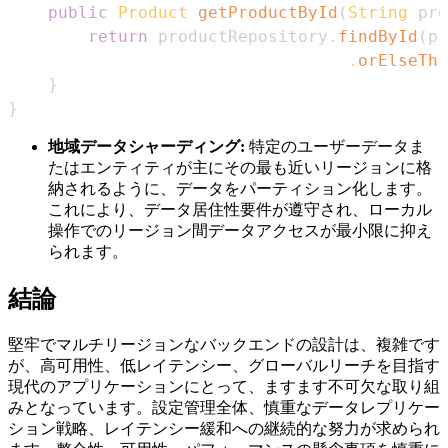
public
Product
getProductById
(
String
 pro
return
 productRepository
.
findById
(
pr
.
orElseThr
}
}
地域データシャーディング:
特定のユーザーデータま
たはエンティティが主にその最も近いリージョンに格
納されるように、データをパーティション化します。
これにより、データ居住性要件が遵守され、ローカル
操作でのリージョン間データアクセスが最小限に抑え
られます。
結論
堅牢でマルチリージョンなバックエンドの設計は、複雑です
が、高可用性、低レイテンシー、グローバルリーチを目指す
現代のアプリケーションにとって、ますます不可欠な取り組
みとなっています。設定管理全体、慎重なデータレプリケー
ション戦略、レイテンシー緩和への継続的な努力が求められ