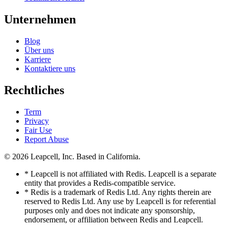
Unternehmen
Blog
Über uns
Karriere
Kontaktiere uns
Rechtliches
Term
Privacy
Fair Use
Report Abuse
© 2026
Leapcell, Inc.
Based in California.
* Leapcell is not affiliated with Redis. Leapcell is a separate
entity that provides a Redis-compatible service.
* Redis is a trademark of Redis Ltd. Any rights therein are
reserved to Redis Ltd. Any use by Leapcell is for referential
purposes only and does not indicate any sponsorship,
endorsement, or affiliation between Redis and Leapcell.