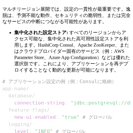
マルチリージョン展開では、設定の一貫性が最重要です。逸
脱は、予測不能な動作、セキュリティの脆弱性、または完全
なサービスの中断につながる可能性があります。
集中化された設定ストア:
すべてのリージョンからア
クセス可能な、集中化された高可用性設定ストアを利
用します。HashiCorp Consul、Apache ZooKeeper、また
はクラウドプロバイダー固有のサービス（例：AWS
Parameter Store、Azure App Configuration）などは優れた
選択肢です。これにより、アプリケーションを再デプ
ロイすることなく動的な更新が可能になります。
# アプリケーション設定の例（例：Consulに格納）
app
-
connection-string
:
"jdbc:postgresql://db
  feature
-
new-ui-enabled
:
"true"
# グローバル
level
:
"INFO"
# グローバル