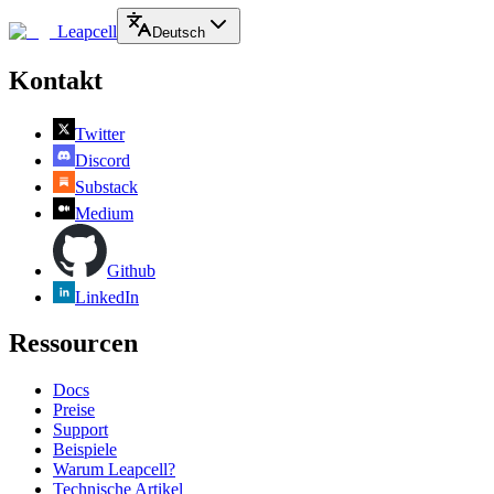
Leapcell
Deutsch
Kontakt
Twitter
Discord
Substack
Medium
Github
LinkedIn
Ressourcen
Docs
Preise
Support
Beispiele
Warum Leapcell?
Technische Artikel