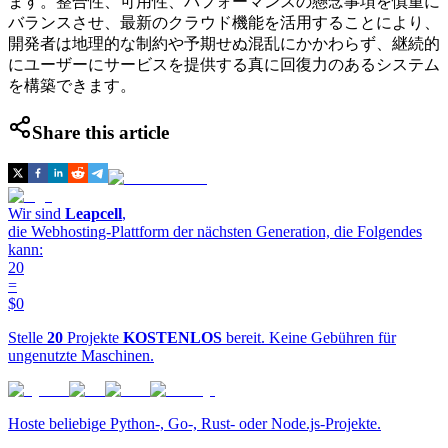
ます。整合性、可用性、パフォーマンスの懸念事項を慎重に
バランスさせ、最新のクラウド機能を活用することにより、
開発者は地理的な制約や予期せぬ混乱にかかわらず、継続的
にユーザーにサービスを提供する真に回復力のあるシステム
を構築できます。
Share this article
Wir sind
Leapcell
,
die Webhosting-Plattform der nächsten Generation, die Folgendes
kann:
20
=
$0
Stelle
20
Projekte
KOSTENLOS
bereit. Keine Gebühren für
ungenutzte Maschinen.
Hoste beliebige Python-, Go-, Rust- oder Node.js-Projekte.