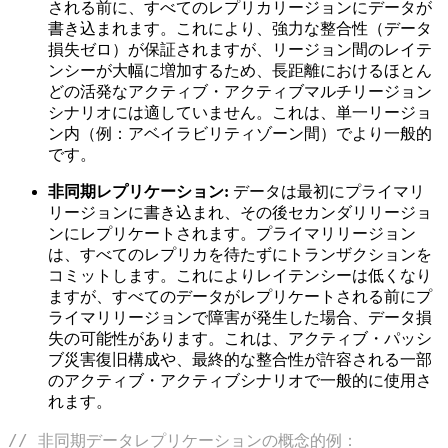
される前に、すべてのレプリカリージョンにデータが
書き込まれます。これにより、強力な整合性（データ
損失ゼロ）が保証されますが、リージョン間のレイテ
ンシーが大幅に増加するため、長距離におけるほとん
どの活発なアクティブ・アクティブマルチリージョン
シナリオには適していません。これは、単一リージョ
ン内（例：アベイラビリティゾーン間）でより一般的
です。
非同期レプリケーション:
データは最初にプライマリ
リージョンに書き込まれ、その後セカンダリリージョ
ンにレプリケートされます。プライマリリージョン
は、すべてのレプリカを待たずにトランザクションを
コミットします。これによりレイテンシーは低くなり
ますが、すべてのデータがレプリケートされる前にプ
ライマリリージョンで障害が発生した場合、データ損
失の可能性があります。これは、アクティブ・パッシ
ブ災害復旧構成や、最終的な整合性が許容される一部
のアクティブ・アクティブシナリオで一般的に使用さ
れます。
// 非同期データレプリケーションの概念的例：