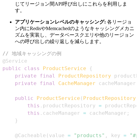
じてリージョン間API呼び出しにこれらを利用しま
す。
アプリケーションレベルのキャッシング:
各リージョ
ン内にRedisやMemcachedのようなキャッシングメカニ
ズムを実装し、データベースクエリや他のリージョン
への呼び出しの繰り返しを減らします。
// 地域キャッシングの例
@Service
public
class
ProductService
{
private
final
ProductRepository
 productR
private
final
CacheManager
 cacheManager
;
public
ProductService
(
ProductRepository
 
this
.
productRepository 
=
 productRepo
this
.
cacheManager 
=
 cacheManager
;
}
@Cacheable
(
value 
=
"products"
,
 key 
=
"#p