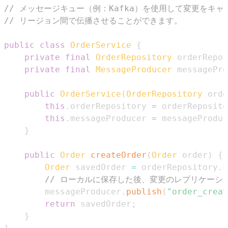
// メッセージキュー（例：Kafka）を使用して変更をキャ
// リージョン間で伝播させることができます。
public
class
OrderService
{
private
final
OrderRepository
 orderRepos
private
final
MessageProducer
 messagePro
public
OrderService
(
OrderRepository
 orde
this
.
orderRepository 
=
 orderReposito
this
.
messageProducer 
=
 messageProduc
}
public
Order
createOrder
(
Order
 order
)
{
Order
 savedOrder 
=
 orderRepository
.
s
// ローカルに保存した後、変更のレプリケーシ
        messageProducer
.
publish
(
"order_creat
return
 savedOrder
;
}