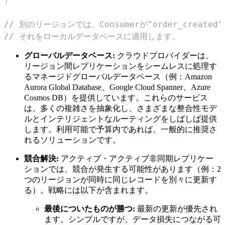
}
// 別のリージョンでは、Consumerが"order_creat
// それをローカルデータベースに適用します。
グローバルデータベース:
クラウドプロバイダーは、
リージョン間レプリケーションをシームレスに処理す
るマネージドグローバルデータベース（例：Amazon
Aurora Global Database、Google Cloud Spanner、Azure
Cosmos DB）を提供しています。これらのサービス
は、多くの複雑さを抽象化し、さまざまな整合性モデ
ルとインテリジェントなルーティングをしばしば提供
します。利用可能で予算内であれば、一般的に推奨さ
れるソリューションです。
競合解決:
アクティブ・アクティブ非同期レプリケー
ションでは、競合が発生する可能性があります（例：2
つのリージョンが同時に同じレコードを別々に更新す
る）。戦略には以下が含まれます。
最後についたものが勝つ:
最新の更新が優先され
ます。シンプルですが、データ損失につながる可