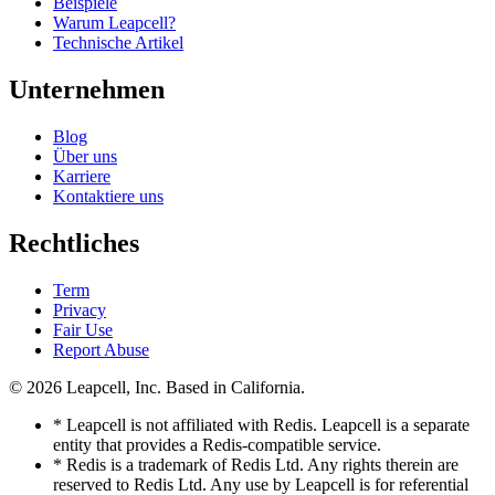
Beispiele
Warum Leapcell?
Technische Artikel
Unternehmen
Blog
Über uns
Karriere
Kontaktiere uns
Rechtliches
Term
Privacy
Fair Use
Report Abuse
© 2026
Leapcell, Inc.
Based in California.
* Leapcell is not affiliated with Redis. Leapcell is a separate
entity that provides a Redis-compatible service.
* Redis is a trademark of Redis Ltd. Any rights therein are
reserved to Redis Ltd. Any use by Leapcell is for referential