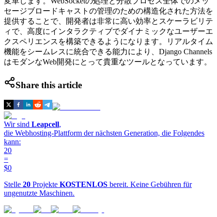
変革します。WebSocketの処理と分散プロセス全体でのメッ
セージブロードキャストの管理のための構造化された方法を
提供することで、開発者は非常に高い効率とスケーラビリテ
ィで、高度にインタラクティブでダイナミックなユーザーエ
クスペリエンスを構築できるようになります。リアルタイム
機能をシームレスに統合できる能力により、Django Channels
はモダンなWeb開発にとって貴重なツールとなっています。
Share this article
Wir sind
Leapcell
,
die Webhosting-Plattform der nächsten Generation, die Folgendes
kann:
20
=
$0
Stelle
20
Projekte
KOSTENLOS
bereit. Keine Gebühren für
ungenutzte Maschinen.