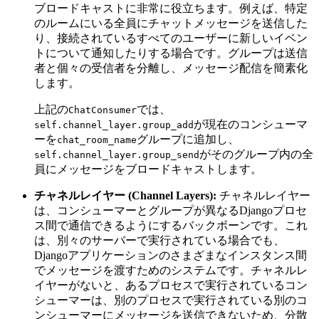
ブロードキャストに非常に役立ちます。例えば、特定
のルームにいる全員にチャットメッセージを送信した
り、接続されているすべてのユーザーに新しいイベン
トについて通知したりする場合です。グループは送信
者と個々の受信者を分離し、メッセージ配信を簡素化
します。
上記の
では、
ChatConsumer
が現在のコンシューマ
self.channel_layer.group_add
ーを
グループに追加し、
chat_room_name
がそのグループ内の全
self.channel_layer.group_send
員にメッセージをブロードキャストします。
チャネルレイヤー (Channel Layers):
チャネルレイヤー
は、コンシューマーとグループが異なるDjangoプロセ
ス間で通信できるようにするバックボーンです。これ
は、別々のサーバーで実行されている場合でも、
Djangoアプリケーションのさまざまなインスタンス間
でメッセージを渡すためのシステムです。チャネルレ
イヤーがないと、あるプロセスで実行されているコン
シューマーは、別のプロセスで実行されている別のコ
ンシューマーにメッセージを送信できないため、分散