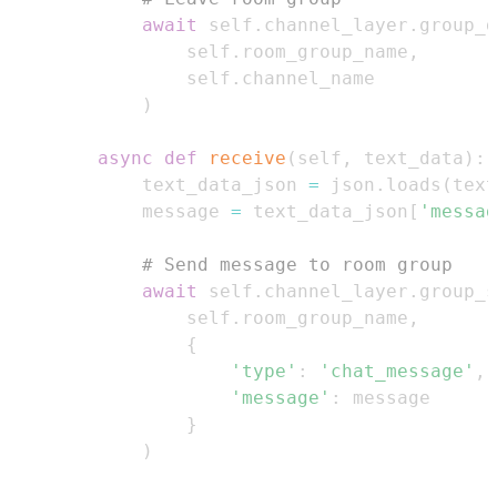
await
 self
.
channel_layer
.
group_d
            self
.
room_group_name
,
            self
.
)
async
def
receive
(
self
,
 text_data
)
:
        text_data_json 
=
 json
.
loads
(
text
        message 
=
 text_data_json
[
'messag
# Send message to room group
await
 self
.
channel_layer
.
group_s
            self
.
room_group_name
,
{
'type'
:
'chat_message'
,
'message'
:
}
)