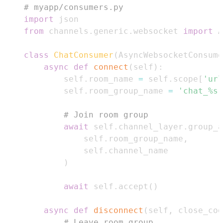
# myapp/consumers.py
import
from
 channels
.
generic
.
websocket 
import
class
ChatConsumer
(
AsyncWebsocketConsume
async
def
connect
(
self
)
:
        self
.
room_name 
=
 self
.
scope
[
'url
        self
.
room_group_name 
=
'chat_%s'
# Join room group
await
 self
.
channel_layer
.
group_a
            self
.
room_group_name
,
            self
.
)
await
 self
.
accept
(
)
async
def
disconnect
(
self
,
 close_cod
# Leave room group