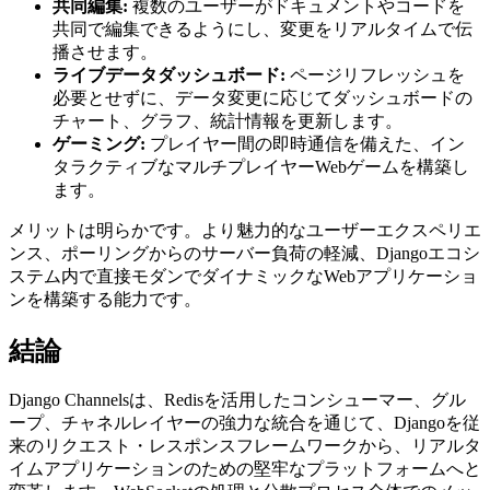
共同編集:
複数のユーザーがドキュメントやコードを
共同で編集できるようにし、変更をリアルタイムで伝
播させます。
ライブデータダッシュボード:
ページリフレッシュを
必要とせずに、データ変更に応じてダッシュボードの
チャート、グラフ、統計情報を更新します。
ゲーミング:
プレイヤー間の即時通信を備えた、イン
タラクティブなマルチプレイヤーWebゲームを構築し
ます。
メリットは明らかです。より魅力的なユーザーエクスペリエ
ンス、ポーリングからのサーバー負荷の軽減、Djangoエコシ
ステム内で直接モダンでダイナミックなWebアプリケーショ
ンを構築する能力です。
結論
Django Channelsは、Redisを活用したコンシューマー、グル
ープ、チャネルレイヤーの強力な統合を通じて、Djangoを従
来のリクエスト・レスポンスフレームワークから、リアルタ
イムアプリケーションのための堅牢なプラットフォームへと