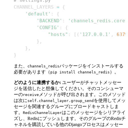
# settings.py
CHANNEL_LAYERS 
=
{
'default'
:
{
'BACKEND'
:
'channels_redis.core.
'CONFIG'
:
{
"hosts"
:
[
(
'127.0.0.1'
,
6379
}
,
}
,
}
また、
パッケージをインストールする
channels_redis
必要があります（
）。
pip install channels_redis
どのように連携するか:
ユーザーがチャットメッセー
ジを送信したと想像してください。そのコンシューマ
ーの
メソッドが呼び出されます。このメソッド
receive
は次に
を使用してメッ
self.channel_layer.group_send
セージを関連するグループにブロードキャストしま
す。
はこのメッセージをシリアライ
RedisChannelLayer
ズし、Redisにプッシュします。そのグループのRedisチ
ャネルを購読している他のDjangoプロセスはメッセー