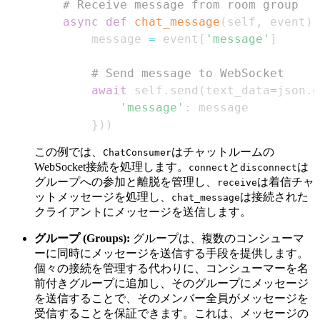
# Receive message from room group
async
def
chat_message
(
self
,
 event
)
:
        message 
=
 event
[
'message'
]
# Send message to WebSocket
await
 self
.
send
(
text_data
=
json
.
d
'message'
:
}
)
)
この例では、
はチャットルームの
ChatConsumer
WebSocket接続を処理します。
と
は
connect
disconnect
グループへの参加と離脱を管理し、
は着信チャ
receive
ットメッセージを処理し、
は接続された
chat_message
クライアントにメッセージを送信します。
グループ (Groups):
グループは、複数のコンシューマ
ーに同時にメッセージを送信する手段を提供します。
個々の接続を管理する代わりに、コンシューマーを名
前付きグループに追加し、そのグループにメッセージ
を送信することで、そのメンバー全員がメッセージを
受信することを保証できます。これは、メッセージの