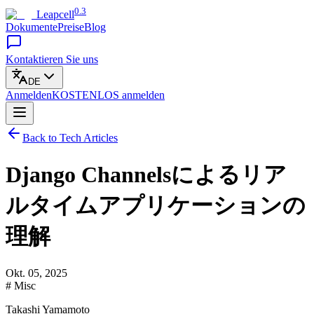
0.3
Leapcell
Dokumente
Preise
Blog
Kontaktieren Sie uns
DE
Anmelden
KOSTENLOS
anmelden
Back to Tech Articles
Django Channelsによるリア
ルタイムアプリケーションの
理解
Okt. 05, 2025
# Misc
Takashi Yamamoto