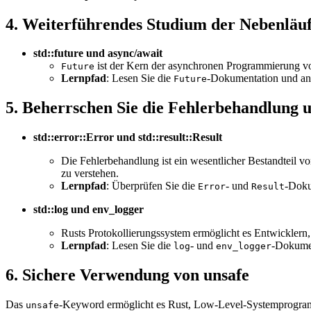
4. Weiterführendes Studium der Nebenläu
std::future und async/await
ist der Kern der asynchronen Programmierung v
Future
Lernpfad
: Lesen Sie die
-Dokumentation und ana
Future
5. Beherrschen Sie die Fehlerbehandlung 
std::error::Error und std::result::Result
Die Fehlerbehandlung ist ein wesentlicher Bestandteil v
zu verstehen.
Lernpfad
: Überprüfen Sie die
- und
-Doku
Error
Result
std::log und env_logger
Rusts Protokollierungssystem ermöglicht es Entwicklern, 
Lernpfad
: Lesen Sie die
- und
-Dokume
log
env_logger
6. Sichere Verwendung von unsafe
Das
-Keyword ermöglicht es Rust, Low-Level-Systemprogramm
unsafe