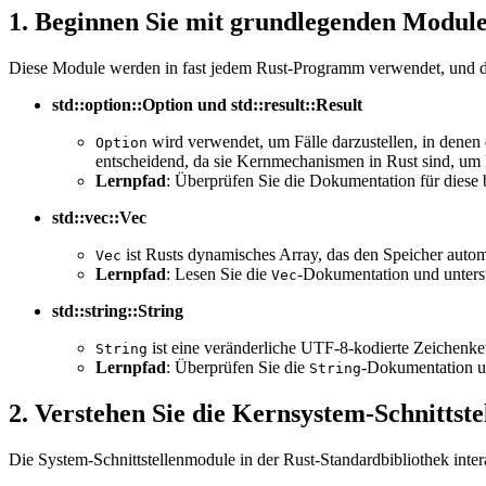
1. Beginnen Sie mit grundlegenden Modul
Diese Module werden in fast jedem Rust-Programm verwendet, und das
std::option::Option und std::result::Result
wird verwendet, um Fälle darzustellen, in denen
Option
entscheidend, da sie Kernmechanismen in Rust sind, um 
Lernpfad
: Überprüfen Sie die Dokumentation für diese
std::vec::Vec
ist Rusts dynamisches Array, das den Speicher auto
Vec
Lernpfad
: Lesen Sie die
-Dokumentation und untersu
Vec
std::string::String
ist eine veränderliche UTF-8-kodierte Zeichenkett
String
Lernpfad
: Überprüfen Sie die
-Dokumentation u
String
2. Verstehen Sie die Kernsystem-Schnittst
Die System-Schnittstellenmodule in der Rust-Standardbibliothek int