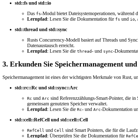
std::fs und std::io
Das
-Modul bietet Dateisystemoperationen, während 
fs
Lernpfad
: Lesen Sie die Dokumentation für
und
,
fs
io
std::thread und std::sync
Rusts Concurrency-Modell basiert auf Threads und Sync
Datenaustausch erreicht.
Lernpfad
: Lesen Sie die
- und
-Dokumentati
thread
sync
3. Erkunden Sie Speichermanagement und
Speichermanagement ist eines der wichtigsten Merkmale von Rust, u
std::rc::Rc und std::sync::Arc
und
sind Referenzzählungs-Smart-Pointer, die in
Rc
Arc
gemeinsam genutzten Speicher verwaltet.
Lernpfad
: Lesen Sie die
- und
-Dokumentation und
Rc
Arc
std::cell::RefCell und std::cell::Cell
und
sind Smart Pointers, die für die Lau
RefCell
Cell
Lernpfad
: Überprüfen Sie die Dokumentation für
RefC