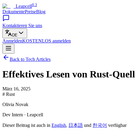
0.3
Leapcell
Dokumente
Preise
Blog
Kontaktieren Sie uns
DE
Anmelden
KOSTENLOS
anmelden
Back to Tech Articles
Effektives Lesen von Rust-Quell
März 16, 2025
# Rust
Olivia Novak
Dev Intern · Leapcell
Dieser Beitrag ist auch in
English
,
日本語
und
한국어
verfügbar