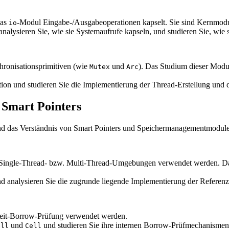
das
-Modul Eingabe-/Ausgabeoperationen kapselt. Sie sind Kernmod
io
 analysieren Sie, wie sie Systemaufrufe kapseln, und studieren Sie, wie 
hronisationsprimitiven (wie
und
). Das Studium dieser Modul
Mutex
Arc
on und studieren Sie die Implementierung der Thread-Erstellung und 
 Smart Pointers
nd das Verständnis von Smart Pointers und Speichermanagementmodulen
 Single-Thread- bzw. Multi-Thread-Umgebungen verwendet werden. Das 
 analysieren Sie die zugrunde liegende Implementierung der Referen
fzeit-Borrow-Prüfung verwendet werden.
und
und studieren Sie ihre internen Borrow-Prüfmechanismen
ell
Cell