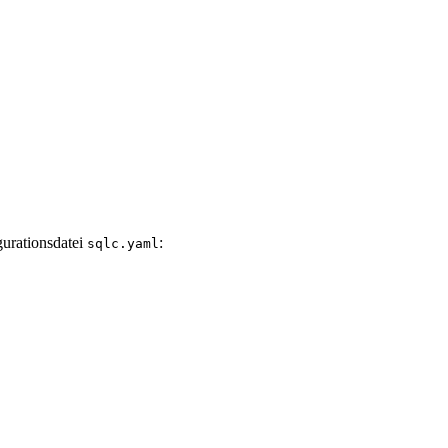
gurationsdatei
:
sqlc.yaml