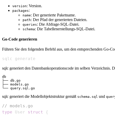
: Version.
version
:
packages
: Der generierte Paketname.
name
: Der Pfad der generierten Dateien.
path
: Die Abfrage-SQL-Datei.
queries
: Die Tabellenerstellungs-SQL-Datei.
schema
Go-Code generieren
Führen Sie den folgenden Befehl aus, um den entsprechenden Go-Cod
sqlc generate
sqlc generiert den Datenbankoperationscode im selben Verzeichnis. Die
db

├── db.go

├── models.go

sqlc generiert die Modellobjektstruktur gemäß
und
schema.sql
quer
// models.go
type
 User 
struct
{