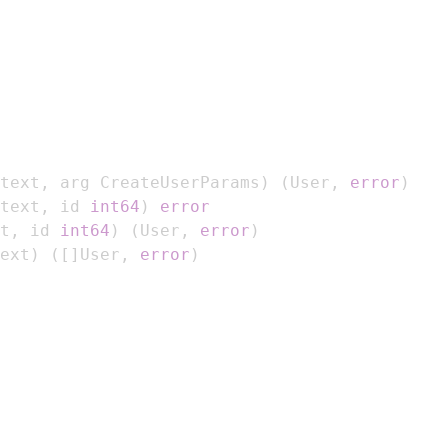
text
,
 arg CreateUserParams
)
(
User
,
error
)
text
,
 id 
int64
)
error
t
,
 id 
int64
)
(
User
,
error
)
ext
)
(
[
]
User
,
error
)