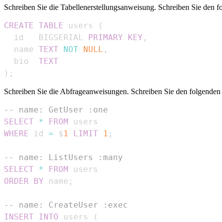
Schreiben Sie die Tabellenerstellungsanweisung. Schreiben Sie den fo
CREATE
TABLE
 users 
(
  id   BIGSERIAL 
PRIMARY
KEY
,
  name 
TEXT
NOT
NULL
,
  bio  
TEXT
)
;
Schreiben Sie die Abfrageanweisungen. Schreiben Sie den folgenden I
-- name: GetUser :one
SELECT
*
FROM
WHERE
 id 
=
 $
1
LIMIT
1
;
-- name: ListUsers :many
SELECT
*
FROM
ORDER
BY
 name
;
-- name: CreateUser :exec
INSERT
INTO
 users 
(