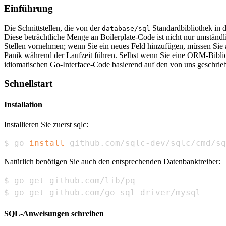
Einführung
Die Schnittstellen, die von der
Standardbibliothek in d
database/sql
Diese beträchtliche Menge an Boilerplate-Code ist nicht nur umständ
Stellen vornehmen; wenn Sie ein neues Feld hinzufügen, müssen Sie 
Panik während der Laufzeit führen. Selbst wenn Sie eine ORM-Biblio
idiomatischen Go-Interface-Code basierend auf den von uns geschr
Schnellstart
Installation
Installieren Sie zuerst sqlc:
$ go 
install
 github.com/sqlc-dev/sqlc/cmd/sq
Natürlich benötigen Sie auch den entsprechenden Datenbanktreiber:
$ go get github.com/go-sql-driver/mysql
SQL-Anweisungen schreiben