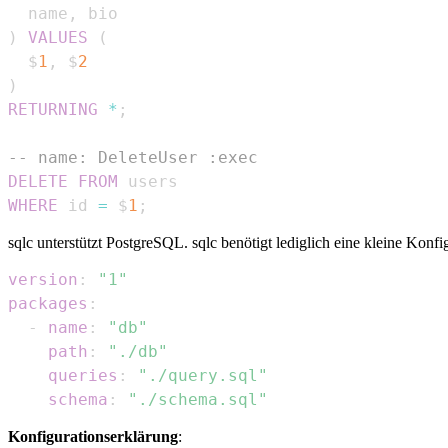
  name
,
)
VALUES
(
  $
1
,
 $
2
)
RETURNING
*
;
-- name: DeleteUser :exec
DELETE
FROM
WHERE
 id 
=
 $
1
;
sqlc unterstützt PostgreSQL. sqlc benötigt lediglich eine kleine Konfi
version
:
"1"
packages
:
-
name
:
"db"
path
:
"./db"
queries
:
"./query.sql"
schema
:
"./schema.sql"
Konfigurationserklärung
: