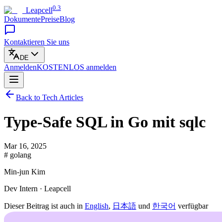
0.3
Leapcell
Dokumente
Preise
Blog
Kontaktieren Sie uns
DE
Anmelden
KOSTENLOS
anmelden
Back to Tech Articles
Type-Safe SQL in Go mit sqlc
Mar 16, 2025
# golang
Min-jun Kim
Dev Intern · Leapcell
Dieser Beitrag ist auch in
English
,
日本語
und
한국어
verfügbar