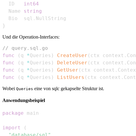
  ID   
int64
  Name 
string
  Bio  sql
.
}
Und die Operation-Interfaces:
// query.sql.go
func
(
q 
*
Queries
)
CreateUser
(
ctx context
.
Con
func
(
q 
*
Queries
)
DeleteUser
(
ctx context
.
Con
func
(
q 
*
Queries
)
GetUser
(
ctx context
.
Contex
func
(
q 
*
Queries
)
ListUsers
(
ctx context
.
Cont
Wobei
eine von sqlc gekapselte Struktur ist.
Queries
Anwendungsbeispiel
package
import
(
"database/sql"