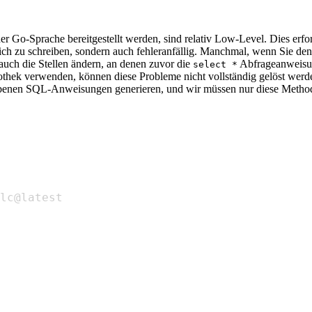
er Go-Sprache bereitgestellt werden, sind relativ Low-Level. Dies erfo
lich zu schreiben, sondern auch fehleranfällig. Manchmal, wenn Sie d
auch die Stellen ändern, an denen zuvor die
Abfrageanweisun
select *
thek verwenden, können diese Probleme nicht vollständig gelöst werde
iebenen SQL-Anweisungen generieren, und wir müssen nur diese Method
lc@latest