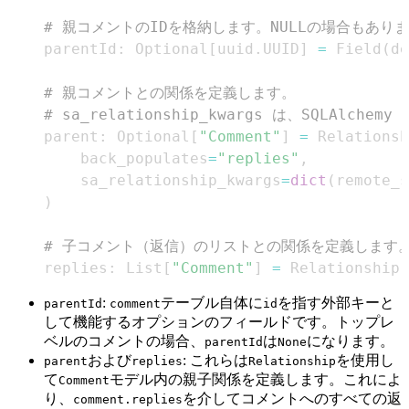
# 親コメントのIDを格納します。NULLの場合もあり
    parentId
:
 Optional
[
uuid
.
UUID
]
=
 Field
(
de
# 親コメントとの関係を定義します。
# sa_relationship_kwargs は、SQLAl
    parent
:
 Optional
[
"Comment"
]
=
 Relationsh
        back_populates
=
"replies"
,
        sa_relationship_kwargs
=
dict
(
remote_s
)
# 子コメント（返信）のリストとの関係を定義します
    replies
:
 List
[
"Comment"
]
=
 Relationship
(
:
テーブル自体に
を指す外部キーと
parentId
comment
id
して機能するオプションのフィールドです。トップレ
ベルのコメントの場合、
は
になります。
parentId
None
および
: これらは
を使用し
parent
replies
Relationship
て
モデル内の親子関係を定義します。これによ
Comment
り、
を介してコメントへのすべての返
comment.replies