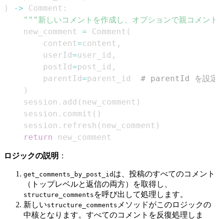
)
-
>
 Comment
:
"""新しいコメントを作成し、オプションで親コメント
    new_comment 
=
 Comment
(
        content
=
content
,
        userId
=
user_id
,
        postId
=
post_id
,
        parentId
=
parent_id  
# parentId を設
)
    session
.
add
(
new_comment
)
    session
.
commit
(
)
    session
.
refresh
(
new_comment
)
return
 new_comment
ロジックの説明
：
は、投稿のすべてのコメント
get_comments_by_post_id
（トップレベルと返信の両方）を取得し、
を呼び出して処理します。
structure_comments
新しい
メソッドがこのロジックの
structure_comments
中核となります。すべてのコメントを反復処理しま