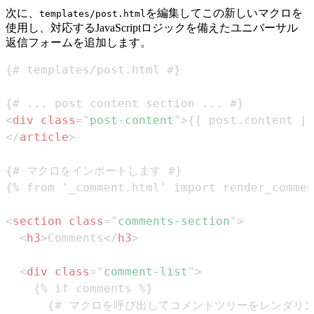
次に、
を編集してこの新しいマクロを
templates/post.html
使用し、対応するJavaScriptロジックを備えたユニバーサル
返信フォームを追加します。
<
div
class
=
"
post-content
"
>
{{ post.content | 
</
article
>
<
section
class
=
"
comments-section
"
>
<
h3
>
Comments
</
h3
>
<
div
class
=
"
comment-list
"
>