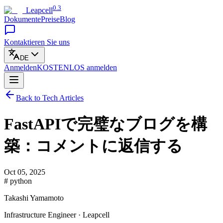
0.3
Leapcell
Dokumente
Preise
Blog
Kontaktieren Sie uns
DE
Anmelden
KOSTENLOS
anmelden
Back to Tech Articles
FastAPIで完璧なブログを構
築：コメントに返信する
Oct 05, 2025
# python
Takashi Yamamoto
Infrastructure Engineer · Leapcell