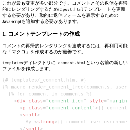
これが最も変更が多い部分です。コメントとその返信を再帰
的にレンダリングするために
テンプレートを更新
post.html
する必要があり、動的に返信フォームを表示するための
JavaScriptも追加する必要があります。
1. コメントテンプレートの作成
コメントの再帰的レンダリングを達成するには、再利用可能
な「マクロ」を作成するのが最善です。
ディレクトリに
という名前の新しい
templates
_comment.html
ファイルを作成します。
<
div
class
=
"
comment-item
"
style
=
"
margin-
<
p
class
=
"
comment-content
"
>
{{ comment.
<
small
>
        By 
<
strong
>
{{ comment.user.username 
</
small
>