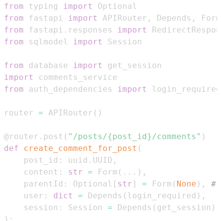
from
 typing 
import
from
 fastapi 
import
 APIRouter
,
 Depends
,
from
 fastapi
.
responses 
import
from
 sqlmodel 
import
from
 database 
import
import
from
 auth_dependencies 
import
router 
=
 APIRouter
(
)
@router
.
post
(
"/posts/{post_id}/comments"
)
def
create_comment_for_post
(
    post_id
:
 uuid
.
UUID
,
    content
:
str
=
 Form
(
.
.
.
)
,
    parentId
:
 Optional
[
str
]
=
 Form
(
None
)
,
#
    user
:
dict
=
 Depends
(
login_required
)
,
    session
:
 Session 
=
 Depends
(
get_session
)
)
: