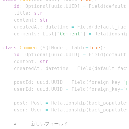
id
:
 Optional
[
uuid
.
UUID
]
=
 Field
(
default_
    title
:
str
    content
:
str
    createdAt
:
 datetime 
=
 Field
(
default_fact
    comments
:
 List
[
"Comment"
]
=
 Relationship
class
Comment
(
SQLModel
,
 table
=
True
)
:
id
:
 Optional
[
uuid
.
UUID
]
=
 Field
(
default_
    content
:
str
    createdAt
:
 datetime 
=
 Field
(
default_fact
    postId
:
 uuid
.
UUID 
=
 Field
(
foreign_key
=
"p
    userId
:
 uuid
.
UUID 
=
 Field
(
foreign_key
=
"u
    post
:
 Post 
=
 Relationship
(
back_populates
    user
:
 User 
=
 Relationship
(
back_populates
# --- 新しいフィールド ---