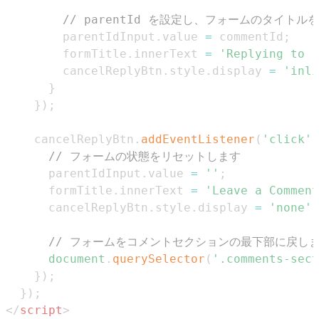
// parentId を設定し、フォームのタイトル
        parentIdInput
.
value
=
 commentId
;
        formTitle
.
innerText
=
'Replying to '
        cancelReplyBtn
.
style
.
display
=
'inli
}
}
)
;
    cancelReplyBtn
.
addEventListener
(
'click'
,
// フォームの状態をリセットします
      parentIdInput
.
value
=
''
;
      formTitle
.
innerText
=
'Leave a Comment
      cancelReplyBtn
.
style
.
display
=
'none'
;
// フォームをコメントセクションの最下部に戻し
document
.
querySelector
(
'.comments-sect
}
)
;
}
)
;
</
script
>