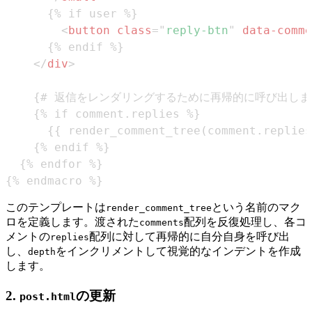
<
button
class
=
"
reply-btn
"
data-comme
</
div
>
{% endmacro %}
このテンプレートは
という名前のマク
render_comment_tree
ロを定義します。渡された
配列を反復処理し、各コ
comments
メントの
配列に対して再帰的に自分自身を呼び出
replies
し、
をインクリメントして視覚的なインデントを作成
depth
します。
2.
の更新
post.html