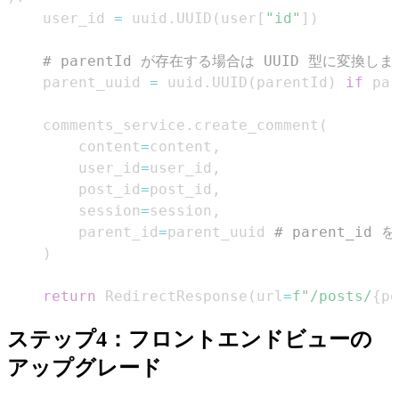
    user_id 
=
 uuid
.
UUID
(
user
[
"id"
]
)
# parentId が存在する場合は UUID 型に変換しま
    parent_uuid 
=
 uuid
.
UUID
(
parentId
)
if
 par
    comments_service
.
create_comment
(
        content
=
content
,
        user_id
=
user_id
,
        post_id
=
post_id
,
        session
=
session
,
        parent_id
=
parent_uuid 
# parent_id
)
return
 RedirectResponse
(
url
=
f"/posts/
{
po
ステップ4：フロントエンドビューの
アップグレード