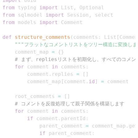
import
from
 typing 
import
 List
,
from
 sqlmodel 
import
 Session
,
from
 models 
import
def
structure_comments
(
comments
:
 List
[
Commen
"""フラットなコメントリストをツリー構造に変換します
    comment_map 
=
{
}
# まず、repliesリストを初期化し、すべてのコ
for
 comment 
in
 comments
:
        comment
.
replies 
=
[
]
        comment_map
[
comment
.
id
]
=
    root_comments 
=
[
]
# コメントを反復処理して親子関係を構築します
for
 comment 
in
 comments
:
if
 comment
.
parentId
:
            parent_comment 
=
 comment_map
.
get
if
 parent_comment
: