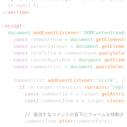
</
section
>
<
script
>
document
.
addEventListener
(
'DOMContentLoade
const
 commentForm 
=
document
.
getElementB
const
 parentIdInput 
=
document
.
getElemen
const
 formTitle 
=
 commentForm
.
querySelec
const
 cancelReplyBtn 
=
document
.
getEleme
const
 commentList 
=
document
.
querySelect
    commentList
.
addEventListener
(
'click'
,
(
e
if
(
e
.
target
.
classList
.
contains
(
'reply
const
 commentId 
=
 e
.
target
.
getAttrib
const
 commentItem 
=
 e
.
target
.
closest
// 返信するコメントの直下にフォームを移動さ
        commentItem
.
after
(
commentForm
)
;