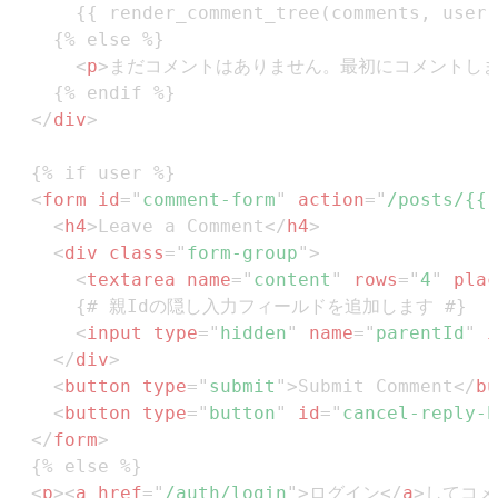
<
p
>
まだコメントはありません。最初にコメントし
</
div
>
<
form
id
=
"
comment-form
"
action
=
"
/posts/{{ 
<
h4
>
Leave a Comment
</
h4
>
<
div
class
=
"
form-group
"
>
<
textarea
name
=
"
content
"
rows
=
"
4
"
plac
<
input
type
=
"
hidden
"
name
=
"
parentId
"
i
</
div
>
<
button
type
=
"
submit
"
>
Submit Comment
</
bu
<
button
type
=
"
button
"
id
=
"
cancel-reply-b
</
form
>
<
p
>
<
a
href
=
"
/auth/login
"
>
ログイン
</
a
>
してコメ