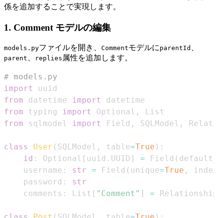
係を追加することで実現します。
1. Comment モデルの編集
ファイルを開き、
モデルに
、
models.py
Comment
parentId
、
属性を追加します。
parent
replies
# models.py
import
from
 datetime 
import
from
 typing 
import
 Optional
,
from
 sqlmodel 
import
 Field
,
 SQLModel
,
class
User
(
SQLModel
,
 table
=
True
)
:
id
:
 Optional
[
uuid
.
UUID
]
=
 Field
(
default_
    username
:
str
=
 Field
(
unique
=
True
,
 index
    password
:
str
    comments
:
 List
[
"Comment"
]
=
 Relationship
class
Post
(
SQLModel
,
 table
=
True
)
: