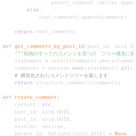
                parent_comment
.
replies
.
appen
else
:
            root_comments
.
append
(
comment
)
return
def
get_comments_by_post_id
(
post_id
:
 uuid
.
UU
"""投稿のすべてのコメントを見つけ、ツリー構造に構
    statement 
=
 select
(
Comment
)
.
where
(
Commen
    comments 
=
 session
.
exec
(
statement
)
.
all
(
)
# 構造化されたコメントツリーを返します
return
 structure_comments
(
comments
)
def
create_comment
(
    content
:
str
,
    user_id
:
 uuid
.
UUID
,
    post_id
:
 uuid
.
UUID
,
    session
:
 Session
,
    parent_id
:
 Optional
[
uuid
.
UUID
]
=
None