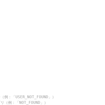
例：「USER_NOT_FOUND」）
リ（例：「NOT_FOUND」）