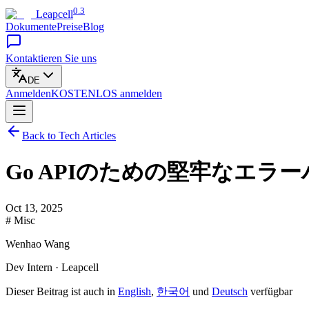
0.3
Leapcell
Dokumente
Preise
Blog
Kontaktieren Sie uns
DE
Anmelden
KOSTENLOS
anmelden
Back to Tech Articles
Go APIのための堅牢なエ
Oct 13, 2025
# Misc
Wenhao Wang
Dev Intern · Leapcell
Dieser Beitrag ist auch in
English
,
한국어
und
Deutsch
verfügbar