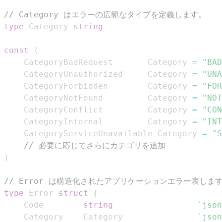
// Category はエラーの広範なタイプを定義します。
type
 Category 
string
const
(
	CategoryBadRequest       Category 
=
"BAD
	CategoryUnauthorized     Category 
=
"UNA
	CategoryForbidden        Category 
=
"FOR
	CategoryNotFound         Category 
=
"NOT
	CategoryConflict         Category 
=
"CON
	CategoryInternal         Category 
=
"INT
	CategoryServiceUnavailable Category 
=
"S
// 必要に応じてさらにカテゴリを追加
)
// Error は構造化されたアプリケーションエラー表しま
type
 Error 
struct
{
	Code        
string
`json
	Category    Category               
`json