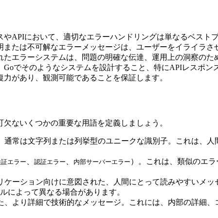
スやAPIにおいて、適切なエラーハンドリングは単なるベスト
明または不可解なエラーメッセージは、ユーザーをイライラさ
れたエラーシステムは、問題の明確な伝達、運用上の洞察のため
Goでそのようなシステムを設計すること、特にAPIレスポ
復力があり、観測可能であることを保証します。
可欠ないくつかの重要な用語を定義しましょう。
、通常は文字列または列挙型のユニークな識別子。これは、人
、
、
）。これは、類似のエラ
検証エラー
認証エラー
内部サーバーエラー
リケーション向けに意図された、人間にとって読みやすいメッ
ルによって異なる場合があります。
た、より詳細で技術的なメッセージ。これには、内部の詳細、