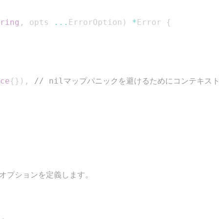
ring
,
 opts 
...
ErrorOption
)
*
Error 
{
ce
{
}
)
,
// nilマップパニックを避けるためにコンテキス
機能オプションを定義します。