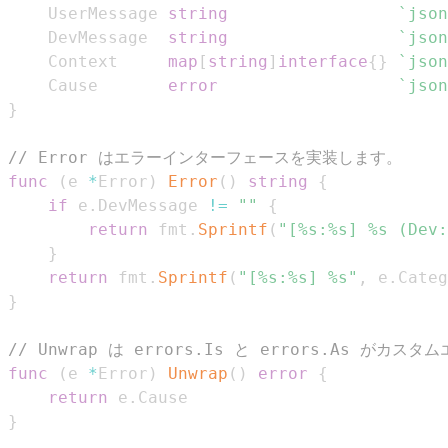
	UserMessage 
string
`json
	DevMessage  
string
`json
	Context     
map
[
string
]
interface
{
}
`json
	Cause       
error
`json
}
// Error はエラーインターフェースを実装します。
func
(
e 
*
Error
)
Error
(
)
string
{
if
 e
.
DevMessage 
!=
""
{
return
 fmt
.
Sprintf
(
"[%s:%s] %s (Dev:
}
return
 fmt
.
Sprintf
(
"[%s:%s] %s"
,
 e
.
Categ
}
// Unwrap は errors.Is と errors.As 
func
(
e 
*
Error
)
Unwrap
(
)
error
{
return
 e
.
}