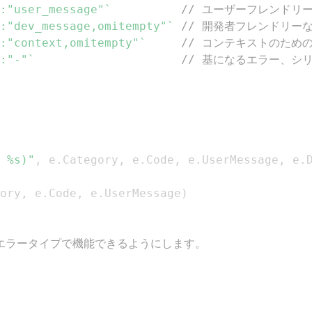
:"user_message"`
// ユーザーフレンドリ
:"dev_message,omitempty"`
// 開発者フレンドリー
:"context,omitempty"`
// コンテキストのため
:"-"`
// 基になるエラー、シ
 %s)"
,
 e
.
Category
,
 e
.
Code
,
 e
.
UserMessage
,
 e
.
ory
,
 e
.
Code
,
 e
.
UserMessage
)
がカスタムエラータイプで機能できるようにします。