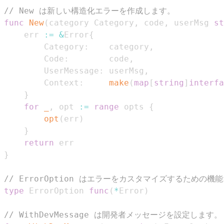
// New は新しい構造化エラーを作成します。
func
New
(
category Category
,
 code
,
 userMsg 
st
	err 
:=
&
Error
{
		Category
:
    category
,
		Code
:
        code
,
		UserMessage
:
 userMsg
,
		Context
:
make
(
map
[
string
]
interfa
}
for
_
,
 opt 
:=
range
 opts 
{
opt
(
err
)
}
return
}
// ErrorOption はエラーをカスタマイズするための
type
 ErrorOption 
func
(
*
Error
)
// WithDevMessage は開発者メッセージを設定します。