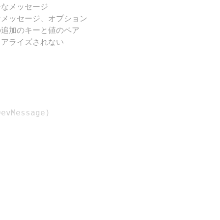
ーなメッセージ
なメッセージ、オプション
の追加のキーと値のペア
リアライズされない
DevMessage
)