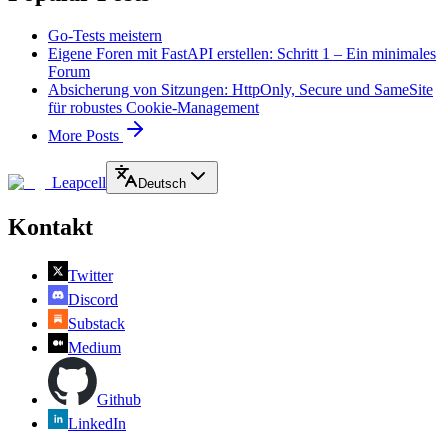
Go-Tests meistern
Eigene Foren mit FastAPI erstellen: Schritt 1 – Ein minimales
Forum
Absicherung von Sitzungen: HttpOnly, Secure und SameSite
für robustes Cookie-Management
More Posts
Leapcell
Deutsch
Kontakt
Twitter
Discord
Substack
Medium
Github
LinkedIn