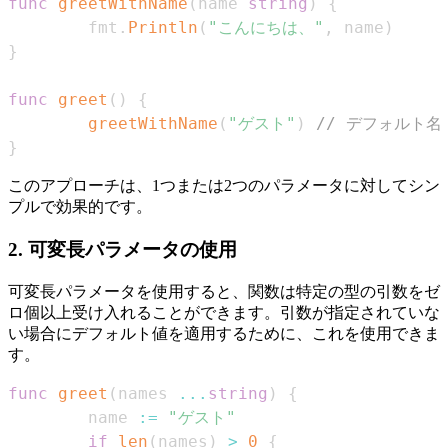
func
greetWithName
(
name 
string
)
{
        fmt
.
Println
(
"こんにちは、"
,
 name
)
}
func
greet
(
)
{
greetWithName
(
"ゲスト"
)
// デフォルト名
}
このアプローチは、1つまたは2つのパラメータに対してシン
プルで効果的です。
2. 可変長パラメータの使用
可変長パラメータを使用すると、関数は特定の型の引数をゼ
ロ個以上受け入れることができます。引数が指定されていな
い場合にデフォルト値を適用するために、これを使用できま
す。
func
greet
(
names 
...
string
)
{
        name 
:=
"ゲスト"
if
len
(
names
)
>
0
{