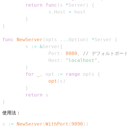
return
func
(
s 
*
Server
)
{
                s
.
Host 
=
}
}
func
NewServer
(
opts 
...
Option
)
*
Server 
{
        s 
:=
&
Server
{
                Port
:
8080
,
// デフォルトポート
                Host
:
"localhost"
,
}
for
_
,
 opt 
:=
range
 opts 
{
opt
(
s
)
}
return
}
使用法：
s 
:=
NewServer
(
WithPort
(
9090
)
)