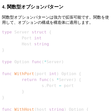
4. 関数型オプションパターン
関数型オプションパターンは強力で拡張可能です。関数を使
用して、オプションの構成を構造体に適用します。
type
 Server 
struct
{
        Port 
int
        Host 
string
}
type
 Option 
func
(
*
Server
)
func
WithPort
(
port 
int
)
 Option 
{
return
func
(
s 
*
Server
)
{
                s
.
Port 
=
}
}
func
WithHost
(
host 
string
)
 Option 
{