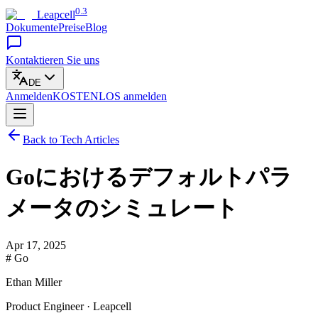
0.3
Leapcell
Dokumente
Preise
Blog
Kontaktieren Sie uns
DE
Anmelden
KOSTENLOS
anmelden
Back to Tech Articles
Goにおけるデフォルトパラ
メータのシミュレート
Apr 17, 2025
# Go
Ethan Miller
Product Engineer · Leapcell