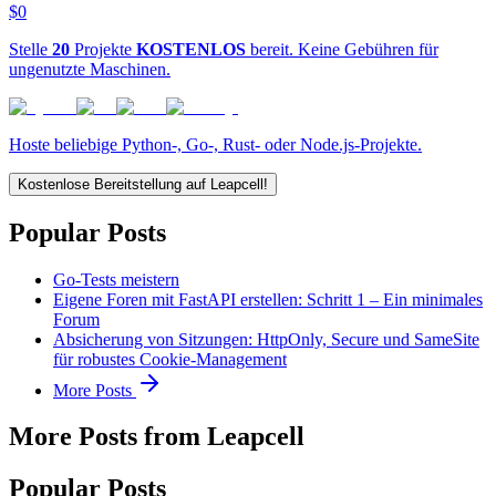
$0
Stelle
20
Projekte
KOSTENLOS
bereit. Keine Gebühren für
ungenutzte Maschinen.
Hoste beliebige Python-, Go-, Rust- oder Node.js-Projekte.
Kostenlose Bereitstellung auf Leapcell!
Popular Posts
Go-Tests meistern
Eigene Foren mit FastAPI erstellen: Schritt 1 – Ein minimales
Forum
Absicherung von Sitzungen: HttpOnly, Secure und SameSite
für robustes Cookie-Management
More Posts
More Posts from Leapcell
Popular Posts