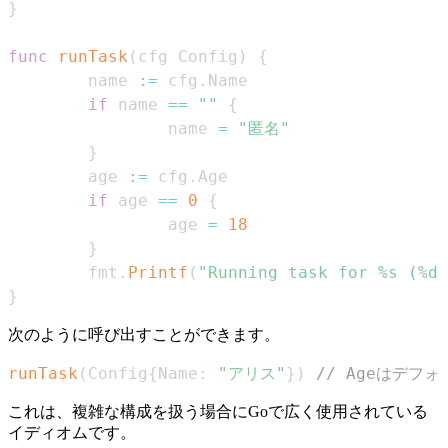
}
func
runTask
(
cfg Config
)
{
        name 
:=
 cfg
.
if
 name 
==
""
{
                name 
=
"匿名"
}
        age 
:=
 cfg
.
if
 age 
==
0
{
                age 
=
18
}
        fmt
.
Printf
(
"Running task for %s (%d 
}
次のように呼び出すことができます。
runTask
(
Config
{
Name
:
"アリス"
}
)
// Ageはデフ
これは、複雑な構成を扱う場合にGoで広く使用されている
イディオムです。