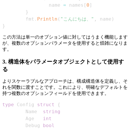
                name 
=
 names
[
0
]
}
        fmt
.
Println
(
"こんにちは、"
,
 name
)
}
この方法は単一のオプション値に対してはうまく機能します
が、複数のオプションパラメータを使用すると煩雑になりま
す。
3. 構造体をパラメータオブジェクトとして使用す
る
よりスケーラブルなアプローチは、構成構造体を定義し、そ
れを関数に渡すことです。これにより、明確なデフォルトを
持つ複数のオプションフィールドを使用できます。
type
 Config 
struct
{
        Name  
string
        Age   
int
        Debug 
bool