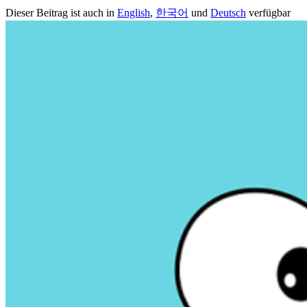
Dieser Beitrag ist auch in
English
,
한국어
und
Deutsch
verfügbar