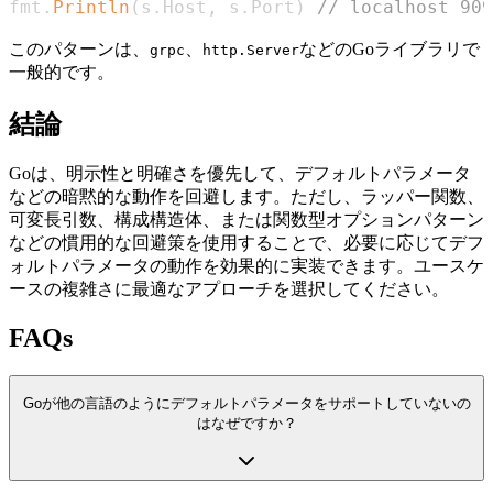
fmt
.
Println
(
s
.
Host
,
 s
.
Port
)
// localhost 909
このパターンは、
、
などのGoライブラリで
grpc
http.Server
一般的です。
結論
Goは、明示性と明確さを優先して、デフォルトパラメータ
などの暗黙的な動作を回避します。ただし、ラッパー関数、
可変長引数、構成構造体、または関数型オプションパターン
などの慣用的な回避策を使用することで、必要に応じてデフ
ォルトパラメータの動作を効果的に実装できます。ユースケ
ースの複雑さに最適なアプローチを選択してください。
FAQs
Goが他の言語のようにデフォルトパラメータをサポートしていないの
はなぜですか？