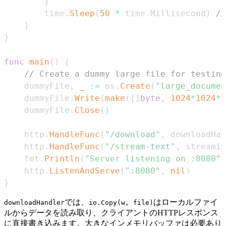
}
		time
.
Sleep
(
50
*
 time
.
Millisecond
)
//
}
}
func
main
(
)
{
// Create a dummy large file for testing
	dummyFile
,
_
:=
 os
.
Create
(
"large_documen
	dummyFile
.
Write
(
make
(
[
]
byte
,
1024
*
1024
*
5
	dummyFile
.
Close
(
)
	http
.
HandleFunc
(
"/download"
,
 downloadHan
	http
.
HandleFunc
(
"/stream-text"
,
 streamin
	fmt
.
Println
(
"Server listening on :8080"
)
	http
.
ListenAndServe
(
":8080"
,
nil
)
}
では、
はローカルファイ
downloadHandler
io.Copy(w, file)
ルからデータを読み取り、クライアントのHTTPレスポンス
に直接書き込みます。大きなインメモリバッファは必要あり