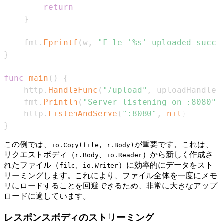
return
}
	fmt
.
Fprintf
(
w
,
"File '%s' uploaded succe
}
func
main
(
)
{
	http
.
HandleFunc
(
"/upload"
,
 uploadHandler
	fmt
.
Println
(
"Server listening on :8080"
)
	http
.
ListenAndServe
(
":8080"
,
nil
)
}
この例では、
が重要です。これは、
io.Copy(file, r.Body)
リクエストボディ（
、
）から新しく作成さ
r.Body
io.Reader
れたファイル（
、
）に効率的にデータをスト
file
io.Writer
リーミングします。これにより、ファイル全体を一度にメモ
リにロードすることを回避できるため、非常に大きなアップ
ロードに適しています。
レスポンスボディのストリーミング