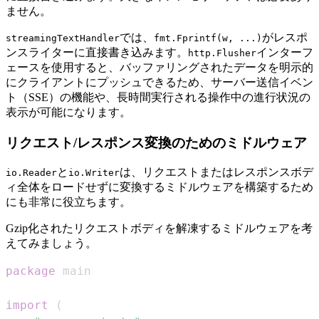
ません。
では、
がレスポ
streamingTextHandler
fmt.Fprintf(w, ...)
ンスライターに直接書き込みます。
インターフ
http.Flusher
ェースを使用すると、バッファリングされたデータを明示的
にクライアントにプッシュできるため、サーバー送信イベン
ト（SSE）の機能や、長時間実行される操作中の進行状況の
表示が可能になります。
リクエスト/レスポンス変換のためのミドルウェア
と
は、リクエストまたはレスポンスボデ
io.Reader
io.Writer
ィ全体をロードせずに変換するミドルウェアを構築するため
にも非常に役立ちます。
Gzip化されたリクエストボディを解凍するミドルウェアを考
えてみましょう。
package
import
(