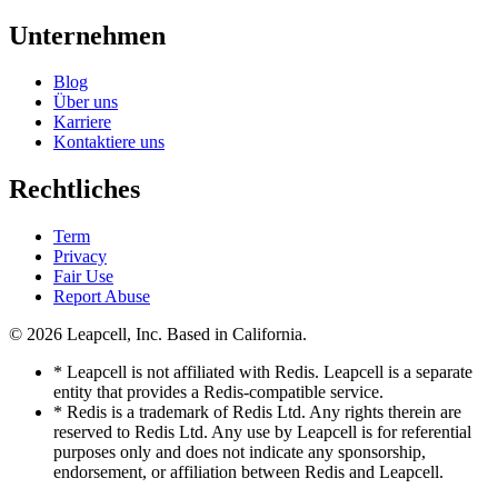
Unternehmen
Blog
Über uns
Karriere
Kontaktiere uns
Rechtliches
Term
Privacy
Fair Use
Report Abuse
© 2026
Leapcell, Inc.
Based in California.
* Leapcell is not affiliated with Redis. Leapcell is a separate
entity that provides a Redis-compatible service.
* Redis is a trademark of Redis Ltd. Any rights therein are
reserved to Redis Ltd. Any use by Leapcell is for referential
purposes only and does not indicate any sponsorship,
endorsement, or affiliation between Redis and Leapcell.