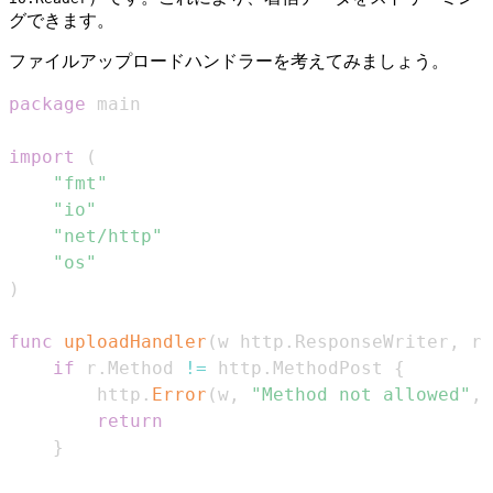
グできます。
ファイルアップロードハンドラーを考えてみましょう。
package
import
(
"fmt"
"io"
"net/http"
"os"
)
func
uploadHandler
(
w http
.
ResponseWriter
,
 r 
if
 r
.
Method 
!=
 http
.
MethodPost 
{
		http
.
Error
(
w
,
"Method not allowed"
,
 
return
}