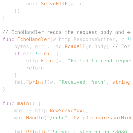
		next
.
ServeHTTP
(
w
,
 r
)
}
)
}
// EchoHandler reads the request body and ec
func
EchoHandler
(
w http
.
ResponseWriter
,
 r 
*
h
	bytes
,
 err 
:=
 io
.
ReadAll
(
r
.
Body
)
// For 
if
 err 
!=
nil
{
		http
.
Error
(
w
,
"Failed to read reques
return
}
	fmt
.
Fprintf
(
w
,
"Received: %s\n"
,
string
(
}
func
main
(
)
{
	mux 
:=
 http
.
NewServeMux
(
)
	mux
.
Handle
(
"/echo"
,
GzipDecompressorMidd
	fmt
.
Println
(
"Server listening on :8080"
)