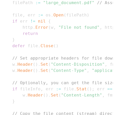
	filePath 
:=
"large_document.pdf"
// Assu
	file
,
 err 
:=
 os
.
Open
(
filePath
)
if
 err 
!=
nil
{
		http
.
Error
(
w
,
"File not found"
,
 http
return
}
defer
 file
.
Close
(
)
// Set appropriate headers for file down
	w
.
Header
(
)
.
Set
(
"Content-Disposition"
,
 fm
	w
.
Header
(
)
.
Set
(
"Content-Type"
,
"applicat
// Optionally, you can get the file size
if
 fileInfo
,
 err 
:=
 file
.
Stat
(
)
;
 err 
==
		w
.
Header
(
)
.
Set
(
"Content-Length"
,
 fmt
}
// Copy the file content (stream) direct