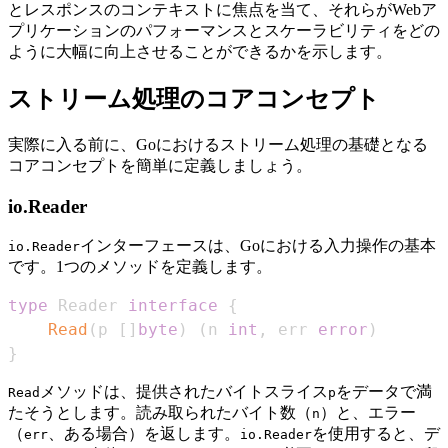
とレスポンスのコンテキストに焦点を当て、それらがWebア
プリケーションのパフォーマンスとスケーラビリティをどの
ように大幅に向上させることができるかを示します。
ストリーム処理のコアコンセプト
実際に入る前に、Goにおけるストリーム処理の基礎となる
コアコンセプトを簡単に定義しましょう。
io.Reader
インターフェースは、Goにおける入力操作の基本
io.Reader
です。1つのメソッドを定義します。
type
 Reader 
interface
{
Read
(
p 
[
]
byte
)
(
n 
int
,
 err 
error
)
}
メソッドは、提供されたバイトスライス
をデータで満
Read
p
たそうとします。読み取られたバイト数（
）と、エラー
n
（
、ある場合）を返します。
を使用すると、デ
err
io.Reader