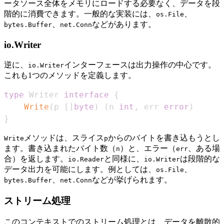
ータソース全体をメモリにロードする必要なく、データを段
階的に消費できます。一般的な実装には、
、
os.File
、
などがあります。
bytes.Buffer
net.Conn
io.Writer
逆に、
インターフェースは出力操作の中心です。
io.Writer
これも1つのメソッドを定義します。
type
 Writer 
interface
{
Write
(
p 
[
]
byte
)
(
n 
int
,
 err 
error
)
}
メソッドは、スライス
からのバイトを書き込もうとし
Write
p
ます。書き込まれたバイト数（
）と、エラー（
、ある場
n
err
合）を返します。
と同様に、
は段階的な
io.Reader
io.Writer
データ出力​​を可能にします。例としては、
、
os.File
、
などが挙げられます。
bytes.Buffer
net.Conn
ストリーム処理
このコンテキストでのストリーム処理とは、データを離散的