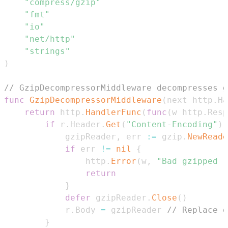
"compress/gzip"
"fmt"
"io"
"net/http"
"strings"
)
// GzipDecompressorMiddleware decompresses g
func
GzipDecompressorMiddleware
(
next http
.
Ha
return
 http
.
HandlerFunc
(
func
(
w http
.
Resp
if
 r
.
Header
.
Get
(
"Content-Encoding"
)
			gzipReader
,
 err 
:=
 gzip
.
NewReade
if
 err 
!=
nil
{
				http
.
Error
(
w
,
"Bad gzipped r
return
}
defer
 gzipReader
.
Close
(
)
			r
.
Body 
=
 gzipReader 
// Replace o
}