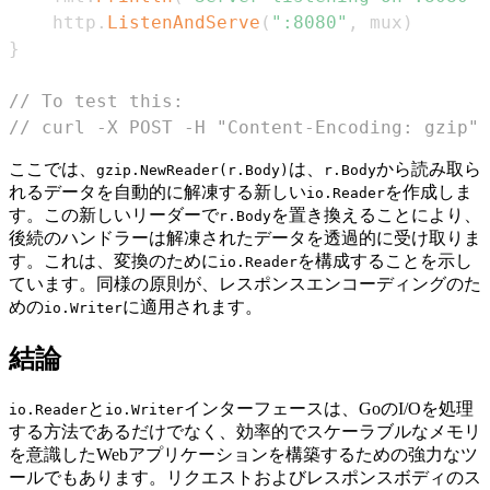
	http
.
ListenAndServe
(
":8080"
,
 mux
)
}
// To test this:
// curl -X POST -H "Content-Encoding: gzip" 
ここでは、
は、
から読み取ら
gzip.NewReader(r.Body)
r.Body
れるデータを自動的に解凍する新しい
を作成しま
io.Reader
す。この新しいリーダーで
を置き換えることにより、
r.Body
後続のハンドラーは解凍されたデータを透過的に受け取りま
す。これは、変換のために
を構成することを示し
io.Reader
ています。同様の原則が、レスポンスエンコーディングのた
めの
に適用されます。
io.Writer
結論
と
インターフェースは、GoのI/Oを処理
io.Reader
io.Writer
する方法であるだけでなく、効率的でスケーラブルなメモリ
を意識したWebアプリケーションを構築するための強力なツ
ールでもあります。リクエストおよびレスポンスボディのス