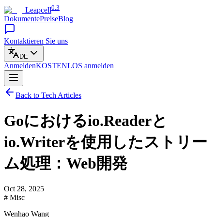
0.3
Leapcell
Dokumente
Preise
Blog
Kontaktieren Sie uns
DE
Anmelden
KOSTENLOS
anmelden
Back to Tech Articles
Goにおけるio.Readerと
io.Writerを使用したストリー
ム処理：Web開発
Oct 28, 2025
# Misc
Wenhao Wang