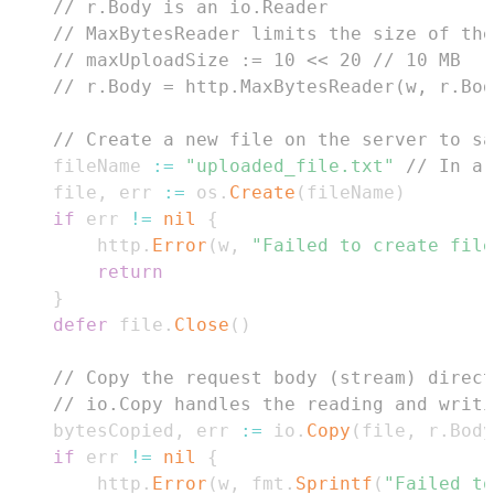
// r.Body is an io.Reader
// MaxBytesReader limits the size of the
// maxUploadSize := 10 << 20 // 10 MB
// r.Body = http.MaxBytesReader(w, r.Bod
// Create a new file on the server to sa
	fileName 
:=
"uploaded_file.txt"
// In a 
	file
,
 err 
:=
 os
.
Create
(
fileName
)
if
 err 
!=
nil
{
		http
.
Error
(
w
,
"Failed to create file
return
}
defer
 file
.
Close
(
)
// Copy the request body (stream) direct
// io.Copy handles the reading and writi
	bytesCopied
,
 err 
:=
 io
.
Copy
(
file
,
 r
.
Body
if
 err 
!=
nil
{
		http
.
Error
(
w
,
 fmt
.
Sprintf
(
"Failed to