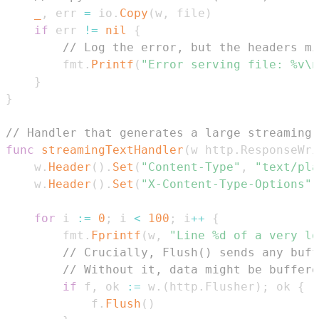
_
,
 err 
=
 io
.
Copy
(
w
,
 file
)
if
 err 
!=
nil
{
// Log the error, but the headers mi
		fmt
.
Printf
(
"Error serving file: %v\n
}
}
// Handler that generates a large streaming 
func
streamingTextHandler
(
w http
.
ResponseWri
	w
.
Header
(
)
.
Set
(
"Content-Type"
,
"text/pla
	w
.
Header
(
)
.
Set
(
"X-Content-Type-Options"
,
for
 i 
:=
0
;
 i 
<
100
;
 i
++
{
		fmt
.
Fprintf
(
w
,
"Line %d of a very lo
// Crucially, Flush() sends any buff
// Without it, data might be buffere
if
 f
,
 ok 
:=
 w
.
(
http
.
Flusher
)
;
 ok 
{
			f
.
Flush
(
)