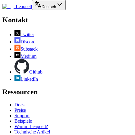
Leapcell
Deutsch
Kontakt
Twitter
Discord
Substack
Medium
Github
LinkedIn
Ressourcen
Docs
Preise
Support
Beispiele
Warum Leapcell?
Technische Artikel