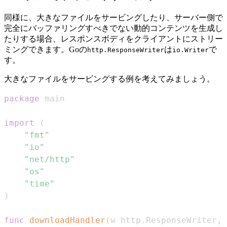
同様に、大きなファイルをサービングしたり、サーバー側で
完全にバッファリングすべきでない動的コンテンツを生成し
たりする場合、レスポンスボディをクライアントにストリー
ミングできます。Goの
は
で
http.ResponseWriter
io.Writer
す。
大きなファイルをサービングする例を考えてみましょう。
package
import
(
"fmt"
"io"
"net/http"
"os"
"time"
)
func
downloadHandler
(
w http
.
ResponseWriter
,
 