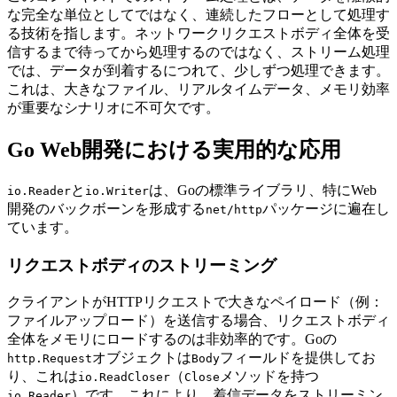
な完全な単位としてではなく、連続したフローとして処理す
る技術を指します。ネットワークリクエストボディ全体を受
信するまで待ってから処理するのではなく、ストリーム処理
では、データが到着するにつれて、少しずつ処理できます。
これは、大きなファイル、リアルタイムデータ、メモリ効率
が重要なシナリオに不可欠です。
Go Web開発における実用的な応用
と
は、Goの標準ライブラリ、特にWeb
io.Reader
io.Writer
開発のバックボーンを形成する
パッケージに遍在し
net/http
ています。
リクエストボディのストリーミング
クライアントがHTTPリクエストで大きなペイロード（例：
ファイルアップロード）を送信する場合、リクエストボディ
全体をメモリにロードするのは非効率的です。Goの
オブジェクトは
フィールドを提供してお
http.Request
Body
り、これは
（
メソッドを持つ
io.ReadCloser
Close
）です。これにより、着信データをストリーミン
io.Reader