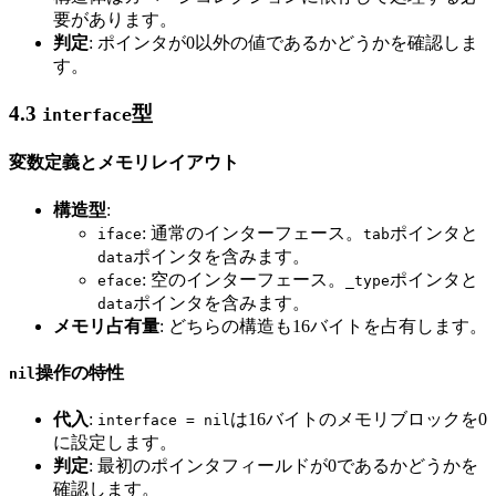
要があります。
判定
: ポインタが0以外の値であるかどうかを確認しま
す。
4.3
型
interface
変数定義とメモリレイアウト
構造型
:
: 通常のインターフェース。
ポインタと
iface
tab
ポインタを含みます。
data
: 空のインターフェース。
ポインタと
eface
_type
ポインタを含みます。
data
メモリ占有量
: どちらの構造も16バイトを占有します。
操作の特性
nil
代入
:
は16バイトのメモリブロックを0
interface = nil
に設定します。
判定
: 最初のポインタフィールドが0であるかどうかを
確認します。