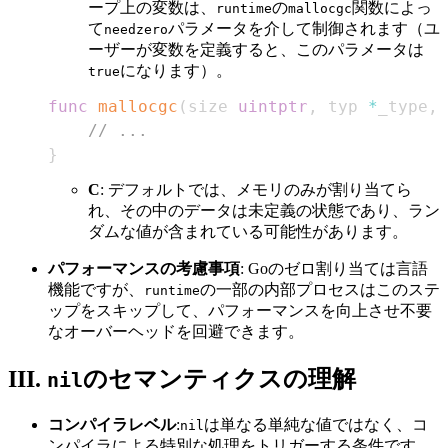
ープ上の変数は、
の
関数によっ
runtime
mallocgc
て
パラメータを介して制御されます（ユ
needzero
ーザーが変数を定義すると、このパラメータは
になります）。
true
func
mallocgc
(
size 
uintptr
,
 typ 
*
_type
,
 
// ...
}
C
: デフォルトでは、メモリのみが割り当てら
れ、その中のデータは未定義の状態であり、ラン
ダムな値が含まれている可能性があります。
パフォーマンスの考慮事項
: Goのゼロ割り当ては言語
機能ですが、
の一部の内部プロセスはこのステ
runtime
ップをスキップして、パフォーマンスを向上させ不要
なオーバーヘッドを回避できます。
III.
のセマンティクスの理解
nil
コンパイラレベル
:
は単なる単純な値ではなく、コ
nil
ンパイラによる特別な処理をトリガーする条件です。