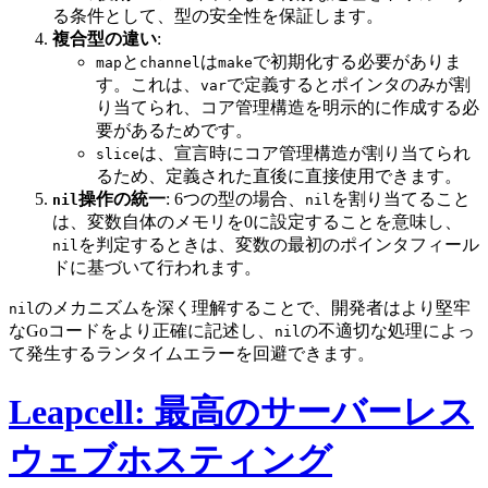
る条件として、型の安全性を保証します。
複合型の違い
:
と
は
で初期化する必要がありま
map
channel
make
す。これは、
で定義するとポインタのみが割
var
り当てられ、コア管理構造を明示的に作成する必
要があるためです。
は、宣言時にコア管理構造が割り当てられ
slice
るため、定義された直後に直接使用できます。
操作の統一
: 6つの型の場合、
を割り当てること
nil
nil
は、変数自体のメモリを0に設定することを意味し、
を判定するときは、変数の最初のポインタフィール
nil
ドに基づいて行われます。
のメカニズムを深く理解することで、開発者はより堅牢
nil
なGoコードをより正確に記述し、
の不適切な処理によっ
nil
て発生するランタイムエラーを回避できます。
Leapcell: 最高のサーバーレス
ウェブホスティング