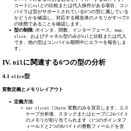
コードに
との比較または代入操作がある場合、コン
nil
パイラは型がサポートされている6つの型に属している
かどうかを確認し、対応する構造体のメモリがすべて0
の状態であることを確認します。
型の制限
: ポインタ、関数、インターフェース、
、
map
、およびチャネル型のみが
と比較または代入
slice
nil
でき、他の型はコンパイル期間中にエラーを報告しま
す。
IV.
に関連する6つの型の分析
nil
4.1
型
slice
変数定義とメモリレイアウト
定義方法
:
: 変数のみを宣言します。エス
var slice1 []byte
ケープ分析後、スタックまたはヒープに24バイト
のメモリが割り当てられます（1つのポインタフ
ィールドと2つの8バイトの整数フィールドを含