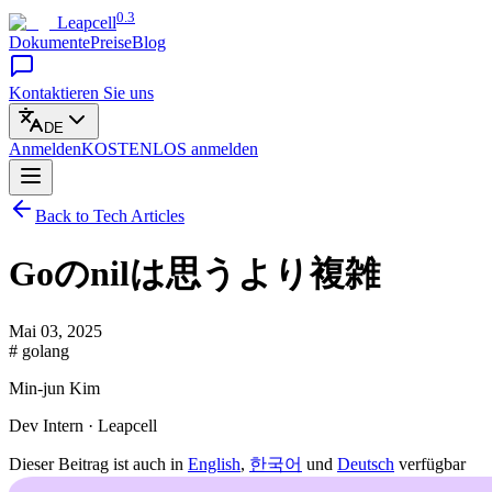
0.3
Leapcell
Dokumente
Preise
Blog
Kontaktieren Sie uns
DE
Anmelden
KOSTENLOS
anmelden
Back to Tech Articles
Goのnilは思うより複雑
Mai 03, 2025
# golang
Min-jun Kim
Dev Intern · Leapcell
Dieser Beitrag ist auch in
English
,
한국어
und
Deutsch
verfügbar