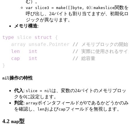
む）。
:
関数を
var slice3 = make([]byte, 0)
makeslice
呼び出し、24バイトも割り当てますが、初期化ロ
ジックが異なります。
メモリ構造
:
type
 slice 
struct
{
   array unsafe
.
Pointer 
// メモリブロックの開始
len
int
// 実際に使用されるサイ
cap
int
// 総容量
}
操作の特性
nil
代入
:
は、変数の24バイトのメモリブロッ
slice = nil
クを0に設定します。
判定
:
ポインタフィールドが0であるかどうかのみ
array
を確認し、
および
フィールドを無視します。
len
cap
4.2
型
map