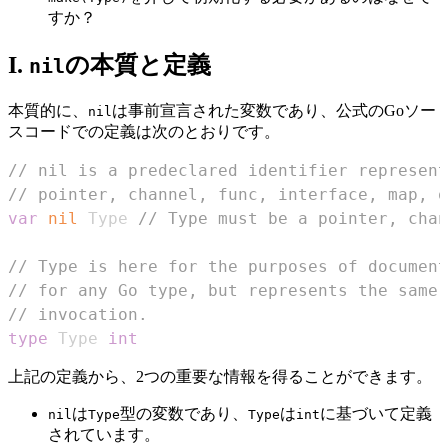
すか？
I.
の本質と定義
nil
本質的に、
は事前宣言された変数であり、公式のGoソー
nil
スコードでの定義は次のとおりです。
// nil is a predeclared identifier represent
// pointer, channel, func, interface, map, o
var
nil
 Type 
// Type must be a pointer, cha
// Type is here for the purposes of document
// for any Go type, but represents the same 
// invocation.
type
 Type 
int
上記の定義から、2つの重要な情報を得ることができます。
は
型の変数であり、
は
に基づいて定義
nil
Type
Type
int
されています。