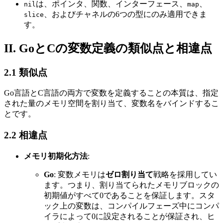
は、ポインタ、関数、インターフェース、
、
nil
map
、およびチャネルの6つの型にのみ適用できま
slice
す。
II. GoとCの変数定義の類似点と相違点
2.1 類似点
Go言語とC言語の両方で変数を定義することの本質は、指定
された量のメモリ空間を割り当て、変数名をバインドするこ
とです。
2.2 相違点
メモリ初期化方法
:
Go
: 変数メモリは
ゼロ割り当て
戦略を採用してい
ます。つまり、割り当てられたメモリブロックの
初期値がすべて0であることを保証します。スタ
ック上の変数は、コンパイルフェーズ中にコンパ
イラによって0に設定されることが保証され、ヒ