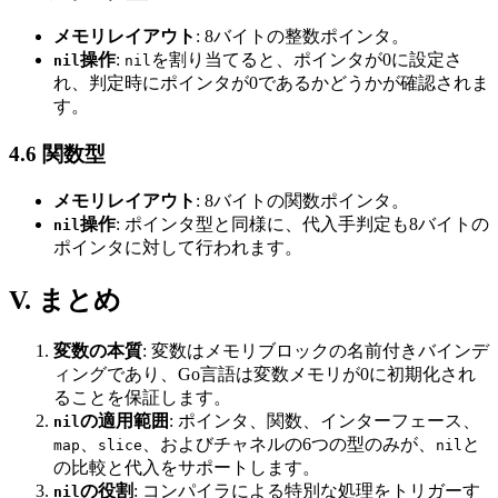
メモリレイアウト
: 8バイトの整数ポインタ。
操作
:
を割り当てると、ポインタが0に設定さ
nil
nil
れ、判定時にポインタが0であるかどうかが確認されま
す。
4.6 関数型
メモリレイアウト
: 8バイトの関数ポインタ。
操作
: ポインタ型と同様に、代入手判定も8バイトの
nil
ポインタに対して行われます。
V. まとめ
変数の本質
: 変数はメモリブロックの名前付きバインデ
ィングであり、Go言語は変数メモリが0に初期化され
ることを保証します。
の適用範囲
: ポインタ、関数、インターフェース、
nil
、
、およびチャネルの6つの型のみが、
と
map
slice
nil
の比較と代入をサポートします。
の役割
: コンパイラによる特別な処理をトリガーす
nil