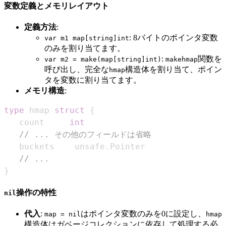
変数定義とメモリレイアウト
定義方法
:
: 8バイトのポインタ変数
var m1 map[string]int
のみを割り当てます。
:
関数を
var m2 = make(map[string]int)
makehmap
呼び出し、完全な
構造体を割り当て、ポイン
hmap
タを変数に割り当てます。
メモリ構造
:
type
 hmap 
struct
{
   count     
int
// ... その他のフィールドは省略
   buckets    unsafe
.
// ...
}
操作の特性
nil
代入
:
はポインタ変数のみを0に設定し、
map = nil
hmap
構造体はガベージコレクションに依存して処理する必