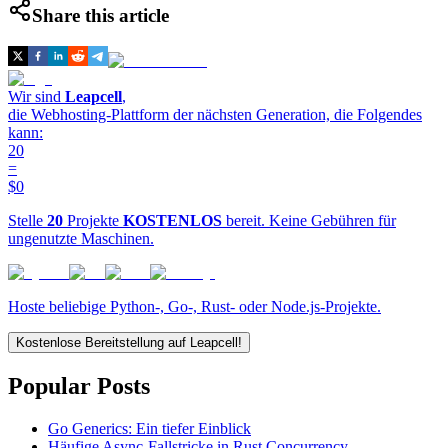
Share this article
Wir sind
Leapcell
,
die Webhosting-Plattform der nächsten Generation, die Folgendes
kann:
20
=
$0
Stelle
20
Projekte
KOSTENLOS
bereit. Keine Gebühren für
ungenutzte Maschinen.
Hoste beliebige Python-, Go-, Rust- oder Node.js-Projekte.
Kostenlose Bereitstellung auf Leapcell!
Popular Posts
Go Generics: Ein tiefer Einblick
Häufige Async-Fallstricke in Rust Concurrency