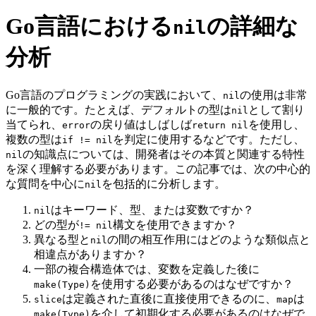
Go言語における
の詳細な
nil
分析
Go言語のプログラミングの実践において、
の使用は非常
nil
に一般的です。たとえば、デフォルトの型は
として割り
nil
当てられ、
の戻り値はしばしば
を使用し、
error
return nil
複数の型は
を判定に使用するなどです。ただし、
if != nil
の知識点については、開発者はその本質と関連する特性
nil
を深く理解する必要があります。この記事では、次の中心的
な質問を中心に
を包括的に分析します。
nil
はキーワード、型、または変数ですか？
nil
どの型が
構文を使用できますか？
!= nil
異なる型と
の間の相互作用にはどのような類似点と
nil
相違点がありますか？
一部の複合構造体では、変数を定義した後に
を使用する必要があるのはなぜですか？
make(Type)
は定義された直後に直接使用できるのに、
は
slice
map
を介して初期化する必要があるのはなぜで
make(Type)