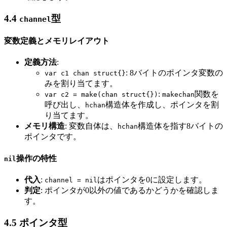
4.4
型
channel
変数定義とメモリレイアウト
定義方法
:
: 8バイトのポインタ変数の
var c1 chan struct{}
みを割り当てます。
:
関数を
var c2 = make(chan struct{})
makechan
呼び出し、
構造体を作成し、ポインタを割
hchan
り当てます。
メモリ構造
: 変数自体は、
構造体を指す8バイトの
hchan
ポインタです。
操作の特性
nil
代入
:
はポインタを0に設定します。
channel = nil
判定
: ポインタが0以外の値であるかどうかを確認しま
す。
4.5 ポインタ型