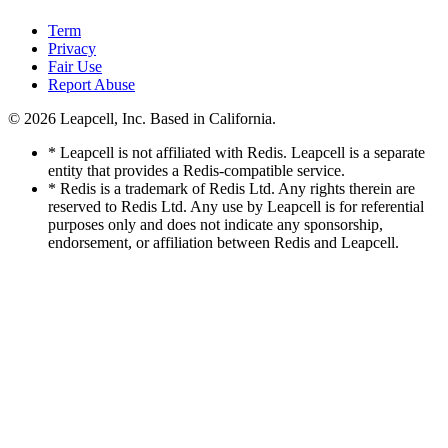
Term
Privacy
Fair Use
Report Abuse
© 2026
Leapcell, Inc.
Based in California.
* Leapcell is not affiliated with Redis. Leapcell is a separate
entity that provides a Redis-compatible service.
* Redis is a trademark of Redis Ltd. Any rights therein are
reserved to Redis Ltd. Any use by Leapcell is for referential
purposes only and does not indicate any sponsorship,
endorsement, or affiliation between Redis and Leapcell.