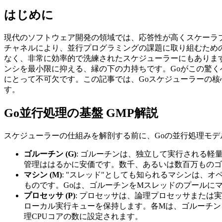
はじめに
現代のソフトウェア開発の領域では、応答性が高くスケーラ
チャネルにより、並行プログラミングの課題に取り組むため
なく、非常に効率的で洗練されたスケジューラーにもありま
ンシを最小限に抑える、縁の下の力持ちです。Goがこの驚く
にとって不可欠です。この記事では、Goスケジューラーの核
す。
Go並行処理の基盤 GMP解説
スケジューラーの仕組みを解剖する前に、Goの並行処理モ
ゴルーチン (G)
: ゴルーチンは、独立して実行される
管理ははるかに安価です。数千、あるいは数百万ものゴ
マシン (M)
: "スレッド"としても知られるマシンは
ものです。Goは、ゴルーチンをMスレッドのプールに
プロセッサ (P)
: プロセッサは、論理プロセッサまた
ローカル実行キューを保持します。各Mは、ゴルーチン
理CPUコアの数に設定されます。