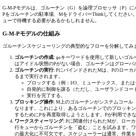
G-M-Pモデルは、ゴルーチン（G）を論理プロセッサ（P
Pをゴルーチンの駐車場、MをドライバーThinkしてくだ
ューで待機する必要があるかもしれません。
G-M-Pモデルの仕組み
ゴルーチンスケジューリングの典型的なフローを分解してみ
ゴルーチンの作成
:
キーワードを使用して新しいゴル
go
はアイドル状態のPがない場合、ゴルーチンはグローバ
ゴルーチンの実行
: PにバインドされたMは、Pのロ
るまで実行されます。
ブロックする（例：I/O、ミューテックス、また
自発的に制御を譲る（ただし、ユーザランドコー
実行を完了する。
ブロッキング操作
: M上のゴルーチンがシステムコール
なります。これにより、あるゴルーチンでのブロッキン
するためにPを再度取得しようとします。Pが利用でき
ワークスティーリング
: Pに関連付けられたMが、ロ
行キューからゴルーチンを「盗む」ことを試みます。ワ
の最大化に不可欠です。スケジューラーは通常、作業を