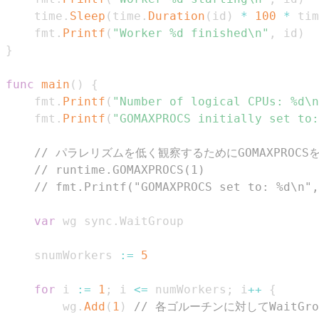
	time
.
Sleep
(
time
.
Duration
(
id
)
*
100
*
 tim
	fmt
.
Printf
(
"Worker %d finished\n"
,
 id
)
}
func
main
(
)
{
	fmt
.
Printf
(
"Number of logical CPUs: %d\n
	fmt
.
Printf
(
"GOMAXPROCS initially set to:
// パラレリズムを低く観察するためにGOMAXPROC
// runtime.GOMAXPROCS(1)
// fmt.Printf("GOMAXPROCS set to: %d\n",
var
 wg sync
.
	snumWorkers 
:=
5
for
 i 
:=
1
;
 i 
<=
 numWorkers
;
 i
++
{
		wg
.
Add
(
1
)
// 各ゴルーチンに対してWaitG