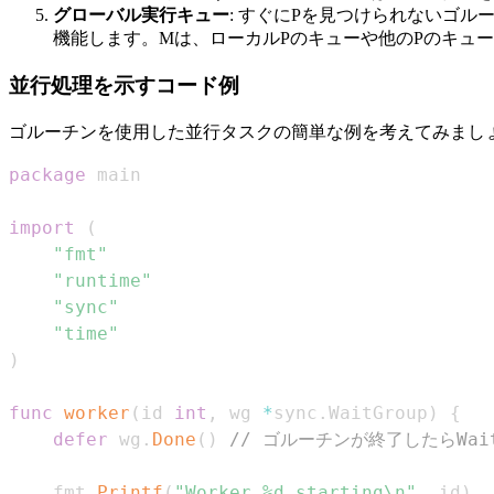
グローバル実行キュー
: すぐにPを見つけられないゴ
機能します。Mは、ローカルPのキューや他のPのキュ
並行処理を示すコード例
ゴルーチンを使用した並行タスクの簡単な例を考えてみまし
package
import
(
"fmt"
"runtime"
"sync"
"time"
)
func
worker
(
id 
int
,
 wg 
*
sync
.
WaitGroup
)
{
defer
 wg
.
Done
(
)
// ゴルーチンが終了したらWai
	fmt
.
Printf
(
"Worker %d starting\n"
,
 id
)