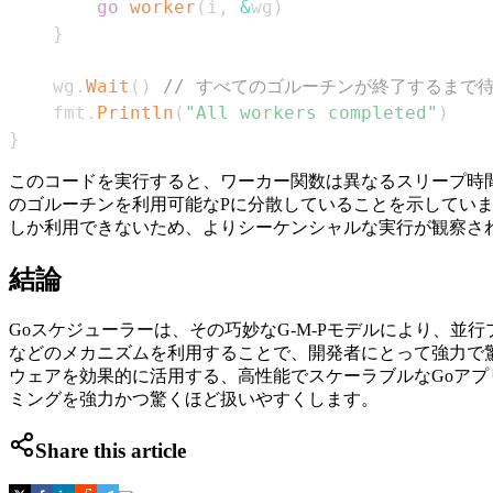
go
worker
(
i
,
&
wg
)
}
	wg
.
Wait
(
)
// すべてのゴルーチンが終了するまで
	fmt
.
Println
(
"All workers completed"
)
}
このコードを実行すると、ワーカー関数は異なるスリープ時
のゴルーチンを利用可能なPに分散していることを示してい
しか利用できないため、よりシーケンシャルな実行が観察さ
結論
Goスケジューラーは、その巧妙なG-M-Pモデルにより、
などのメカニズムを利用することで、開発者にとって強力で
ウェアを効果的に活用する、高性能でスケーラブルなGoアプ
ミングを強力かつ驚くほど扱いやすくします。
Share this article