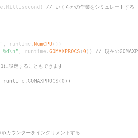
e
.
Millisecond
)
// いくらかの作業をシミュレートする
"
,
 runtime
.
NumCPU
(
)
)
 %d\n"
,
 runtime
.
GOMAXPROCS
(
0
)
)
// 現在のGOMAX
Sを1に設定することもできます
 runtime.GOMAXPROCS(0))
roupカウンターをインクリメントする