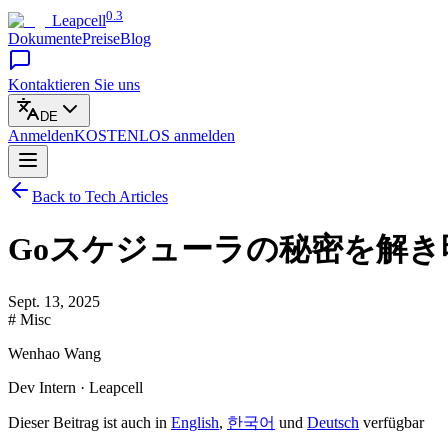
0.3
Leapcell
Dokumente
Preise
Blog
Kontaktieren Sie uns
DE
Anmelden
KOSTENLOS
anmelden
Back to Tech Articles
Goスケジューラの秘密を解き明
Sept. 13, 2025
# Misc
Wenhao Wang
Dev Intern · Leapcell
Dieser Beitrag ist auch in
English
,
한국어
und
Deutsch
verfügbar