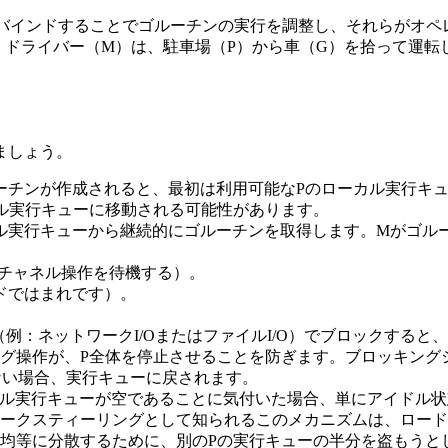
）にバインドすることでゴルーチンの実行を調整し、それらがオ
さい。ドライバー（M）は、駐車場（P）から車（G）を拾って運
ましょう。
ーチンが作成されると、最初は利用可能なPのローカル実行キ
ル実行キューに移動される可能性があります。
ーカル実行キューから継続的にゴルーチンを取得します。Mがゴ
はチャネル操作を待機する）。
ドではまれです）。
（例：ネットワークI/OまたはファイルI/O）でブロックする
グ操作が、P全体を停止させることを防ぎます。ブロッキング
ない場合、実行キューに戻されます。
ーカル実行キューが空であることに気付いた場合、単にアイドル
ークスティーリングとして知られるこのメカニズムは、ロード
均等に分散するために、別のPの実行キューの半分を盗もうと