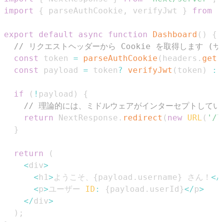
import
{
 parseAuthCookie
,
 verifyJwt 
}
from
'
export
default
async
function
Dashboard
(
)
{
// リクエストヘッダーから Cookie を取得します
const
 token 
=
parseAuthCookie
(
headers
.
get
(
const
 payload 
=
 token
?
verifyJwt
(
token
)
:
if
(
!
payload
)
{
// 理論的には、ミドルウェアがインターセプトして
return
NextResponse
.
redirect
(
new
URL
(
'/l
}
return
(
<
div
>
<
h1
>
ようこそ、
{
payload
.
username
}
 さん！
<
/
<
p
>
ユーザー 
ID
:
{
payload
.
userId
}
<
/
p
>
<
/
div
>
)
;