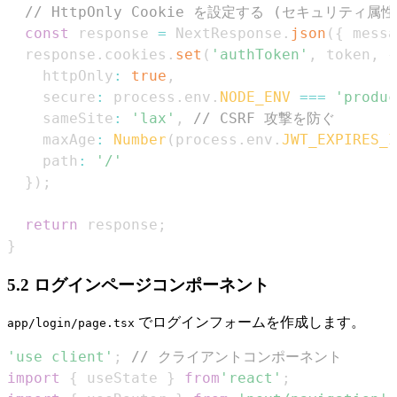
// HttpOnly Cookie を設定する (セキュリティ属性
const
 response 
=
NextResponse
.
json
(
{
 messa
  response
.
cookies
.
set
(
'authToken'
,
 token
,
{
    httpOnly
:
true
,
    secure
:
 process
.
env
.
NODE_ENV
===
'produc
    sameSite
:
'lax'
,
// CSRF 攻撃を防ぐ
    maxAge
:
Number
(
process
.
env
.
JWT_EXPIRES_I
    path
:
'/'
}
)
;
return
 response
;
}
5.2 ログインページコンポーネント
でログインフォームを作成します。
app/login/page.tsx
'use client'
;
// クライアントコンポーネント
import
{
 useState 
}
from
'react'
;