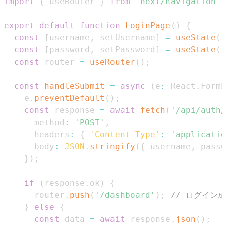
import
{
 useRouter 
}
from
'next/navigation'
;
export
default
function
LoginPage
(
)
{
const
[
username
,
 setUsername
]
=
useState
(
'
const
[
password
,
 setPassword
]
=
useState
(
'
const
 router 
=
useRouter
(
)
;
const
handleSubmit
=
async
(
e
:
React
.
FormE
    e
.
preventDefault
(
)
;
const
 response 
=
await
fetch
(
'/api/auth/
      method
:
'POST'
,
      headers
:
{
'Content-Type'
:
'applicatio
      body
:
JSON
.
stringify
(
{
 username
,
 passw
}
)
;
if
(
response
.
ok
)
{
      router
.
push
(
'/dashboard'
)
;
// ログイン
}
else
{
const
 data 
=
await
 response
.
json
(
)
;