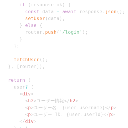
if
(
response
.
ok
)
{
const
 data 
=
await
 response
.
json
(
)
;
setUser
(
data
)
;
}
else
{
        router
.
push
(
'/login'
)
;
}
}
;
fetchUser
(
)
;
}
,
[
router
]
)
;
return
(
    user
?
(
<
div
>
<
h2
>
ユーザー情報
</
h2
>
<
p
>
ユーザー名: 
{
user
.
username
}
</
p
>
<
p
>
ユーザー ID: 
{
user
.
userId
}
</
p
>
</
div
>