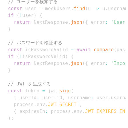
// ユーザーを検索する
const
 user 
=
 mockUsers
.
find
(
u 
=>
 u
.
usernam
if
(
!
user
)
{
return
NextResponse
.
json
(
{
 error
:
'User 
}
// パスワードを検証する
const
 isPasswordValid 
=
await
compare
(
pass
if
(
!
isPasswordValid
)
{
return
NextResponse
.
json
(
{
 error
:
'Incor
}
// JWT を生成する
const
 token 
=
 jwt
.
sign
(
{
 userId
:
 user
.
id
,
 username
:
 user
.
userna
    process
.
env
.
JWT_SECRET
!
,
{
 expiresIn
:
 process
.
env
.
JWT_EXPIRES_IN
)
;