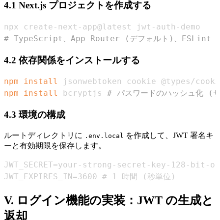
4.1 Next.js プロジェクトを作成する
# TypeScript、App Router (デフォルト)、ESLi
4.2 依存関係をインストールする
npm
install
 jsonwebtoken cookie @types/cooki
npm
install
 bcryptjs 
# パスワードのハッシュ化 (
4.3 環境の構成
ルートディレクトリに
を作成して、JWT 署名キ
.env.local
ーと有効期限を保存します。
JWT_EXPIRES_IN=3600 # 1 時間 (秒単位)
V. ログイン機能の実装：JWT の生成と
返却