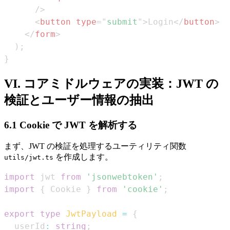
/>
<
button
type
=
"
submit
"
>
Login
</
button
>
</
form
>
)
;
}
VI. コアミドルウェアの実装：JWT の
検証とユーザー情報の抽出
6.1 Cookie で JWT を解析する
まず、JWT の検証を処理するユーティリティ関数
を作成します。
utils/jwt.ts
import
jwt
from
'jsonwebtoken'
;
import
{
Cookie
}
from
'cookie'
;
export
type
JwtPayload
=
{
  userId
:
string
;