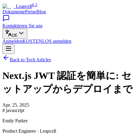
0.3
Leapcell
Dokumente
Preise
Blog
Kontaktieren Sie uns
DE
Anmelden
KOSTENLOS
anmelden
Back to Tech Articles
Next.js JWT 認証を簡単に: セ
ットアップからデプロイまで
Apr. 25, 2025
# javascript
Emily Parker
Product Engineer · Leapcell