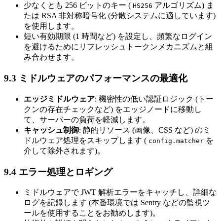
少なくとも 256 ビットのキー (
アルゴリズム) ま
HS256
たは RSA 非対称暗号化 (分散システムに適しています)
を使用します。
短い有効期限 (1 時間など) を設定し、頻繁なログイン
を避けるためにリフレッシュトークンメカニズムと組
み合わせます。
9.3 ミドルウェアのパフォーマンスの最適化
エッジミドルウェア
: 機密性の低い認証ロジック (トー
クンの存在チェックなど) をエッジノードに移動し
て、サーバーの負荷を軽減します。
キャッシュ制御
: 静的リソース (画像、CSS など) のミ
ドルウェア処理をスキップします (
を
config.matcher
介して除外されます)。
9.4 エラー処理とロギング
ミドルウェアで JWT 解析エラーをキャッチし、詳細な
ログを記録します (本番環境では Sentry などの監視ツ
ールを使用することをお勧めします)。