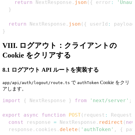
return
NextResponse
.
json
(
{
 error
:
'Unaut
}
return
NextResponse
.
json
(
{
 userId
:
 payload
}
VIII. ログアウト：クライアントの
Cookie をクリアする
8.1 ログアウト API ルートを実装する
で
Cookie をクリ
app/api/auth/logout/route.ts
authToken
アします。
import
{
NextResponse
}
from
'next/server'
;
export
async
function
POST
(
request
:
Request
)
const
 response 
=
NextResponse
.
redirect
(
new
  response
.
cookies
.
delete
(
'authToken'
,
{
 pat