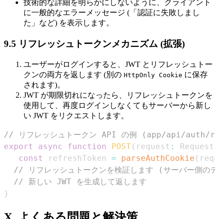
技術的な詳細を明らかにしないように、クライアント
に一般的なエラーメッセージ (「認証に失敗しまし
た」など) を表示します。
9.5 リフレッシュトークンメカニズム (拡張)
ユーザーがログインすると、JWT とリフレッシュトー
クンの両方を返します (別の
に保存
HttpOnly Cookie
されます)。
JWT が期限切れになったら、リフレッシュトークンを
使用して、再度ログインしなくてもサーバーから新し
い JWT をリクエストします。
// リフレッシュトークン API の例 (app/api/auth/ref
export
async
function
POST
(
request
:
Request
)
const
 refreshToken 
=
parseAuthCookie
(
requ
// リフレッシュトークンを検証します (サーバー側のデ
// 新しい JWT を生成して返します
}
X. よくある問題と解決策