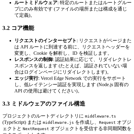
ルートミドルウェア
: 特定のルートまたはルートグルー
プにのみ有効です (ファイルの場所または構成を通じ
て定義)。
3.2 コア機能
リクエストのインターセプト
: リクエストがページまた
は API ルートに到達する前に、リクエストヘッダーを
変更し、Cookie を解析し、ID を検証します。
レスポンスの制御
: 認証結果に応じて、リダイレクトレ
スポンスを返します (たとえば、認証されていない場
合はログインページにリダイレクトします)。
エッジ実行
: Vercel Edge Network での実行をサポート
し、低レイテンシー認証を実現します (Node.js 固有の
API の使用は避けてください)。
3.3 ミドルウェアのファイル構造
プロジェクトのルートディレクトリに
middleware.ts
(TypeScript) または
を作成し、
オブジ
middleware.js
Request
ェクトと
オブジェクトを受信する非同期関数を
NextRequest