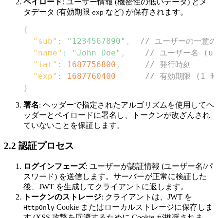
ペイロード
: ユーザー情報 (機密性の低いデータ) とメ
タデータ (有効期限
など) が保存されます。
exp
{
"sub"
:
"1234567890"
,
// ユーザーの一意の識
"name"
:
"John Doe"
,
// ユーザー名 (us
"iat"
:
1687756800
,
// 発行時刻
"exp"
:
1687760400
// 有効期限 (1 
}
署名
: ヘッダーで指定されたアルゴリズムを使用してヘ
ッダーとペイロードに署名し、トークンが改ざんされ
ていないことを保証します。
2.2 認証プロセス
ログインフェーズ
: ユーザーが認証情報 (ユーザー名/パ
スワード) を送信します。サーバーが正常に検証した
後、JWT を生成してクライアントに返します。
トークンのストレージ
: クライアントは、JWT を
Cookie またはローカルストレージに保存しま
HttpOnly
す (XSS 攻撃を回避するために Cookie が推奨されま