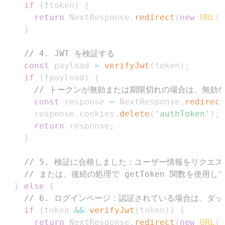
if
(
!
token
)
{
return
NextResponse
.
redirect
(
new
URL
(
'
}
// 4. JWT を検証する
const
 payload 
=
verifyJwt
(
token
)
;
if
(
!
payload
)
{
// トークンが無効または期限切れの場合は、無効な 
const
 response 
=
NextResponse
.
redirect
      response
.
cookies
.
delete
(
'authToken'
)
;
return
 response
;
}
// 5. 検証に合格しました：ユーザー情報をリクエ
// または、後続の処理で getToken 関数を使用し
}
else
{
// 6. ログインページ：認証されている場合は、ダ
if
(
token 
&&
verifyJwt
(
token
)
)
{
return
NextResponse
.
redirect
(
new
URL
(
'