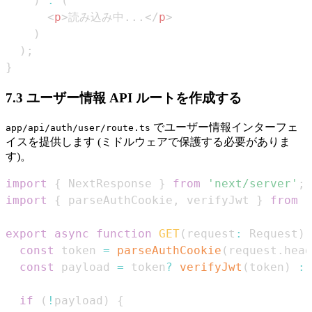
)
:
(
<
p
>
読み込み中...
</
p
>
)
)
;
}
7.3 ユーザー情報 API ルートを作成する
でユーザー情報インターフェ
app/api/auth/user/route.ts
イスを提供します (ミドルウェアで保護する必要がありま
す)。
import
{
NextResponse
}
from
'next/server'
;
import
{
 parseAuthCookie
,
 verifyJwt 
}
from
'
export
async
function
GET
(
request
:
Request
)
const
 token 
=
parseAuthCookie
(
request
.
head
const
 payload 
=
 token
?
verifyJwt
(
token
)
:
if
(
!
payload
)
{