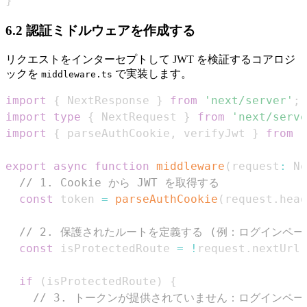
}
6.2 認証ミドルウェアを作成する
リクエストをインターセプトして JWT を検証するコアロジ
ックを
で実装します。
middleware.ts
import
{
NextResponse
}
from
'next/server'
;
import
type
{
NextRequest
}
from
'next/serve
import
{
 parseAuthCookie
,
 verifyJwt 
}
from
'
export
async
function
middleware
(
request
:
Ne
// 1. Cookie から JWT を取得する
const
 token 
=
parseAuthCookie
(
request
.
head
// 2. 保護されたルートを定義する (例：ログインペ
const
 isProtectedRoute 
=
!
request
.
nextUrl
.
if
(
isProtectedRoute
)
{
// 3. トークンが提供されていません：ログインペ