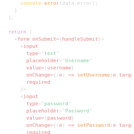
console
.
error
(
data
.
error
)
;
}
}
;
return
(
<
form
onSubmit
=
{
handleSubmit
}
>
<
input
type
=
"
text
"
placeholder
=
"
Username
"
value
=
{
username
}
onChange
=
{
(
e
)
=>
setUsername
(
e
.
targe
required
/>
<
input
type
=
"
password
"
placeholder
=
"
Password
"
value
=
{
password
}
onChange
=
{
(
e
)
=>
setPassword
(
e
.
targe
required