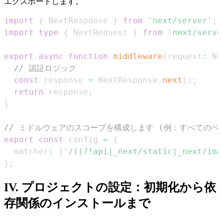
エクスポートします。
import
{
NextResponse
}
from
'next/server'
;
import
type
{
NextRequest
}
from
'next/serve
export
async
function
middleware
(
request
:
Ne
// 認証ロジック
const
 response 
=
NextResponse
.
next
(
)
;
return
 response
;
}
// ミドルウェアのスコープを構成します (例：すべてのペ
export
const
 config 
=
{
  matcher
:
[
'/((?!api|_next/static|_next/ima
}
;
IV. プロジェクトの設定：初期化から依
存関係のインストールまで