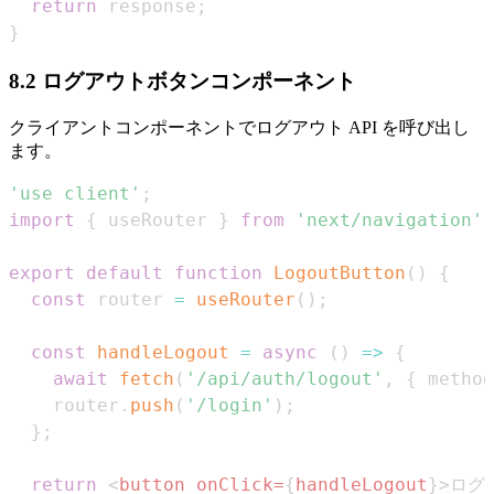
return
 response
;
}
8.2 ログアウトボタンコンポーネント
クライアントコンポーネントでログアウト API を呼び出し
ます。
'use client'
;
import
{
 useRouter 
}
from
'next/navigation'
;
export
default
function
LogoutButton
(
)
{
const
 router 
=
useRouter
(
)
;
const
handleLogout
=
async
(
)
=>
{
await
fetch
(
'/api/auth/logout'
,
{
 method
    router
.
push
(
'/login'
)
;
}
;
return
<
button
onClick
=
{
handleLogout
}
>
ログ