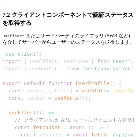
}
7.2 クライアントコンポーネントで認証ステータス
を取得する
またはサードパーティのライブラリ (SWR など)
useEffect
を介してサーバーからユーザーのステータスを取得します。
'use client'
;
import
{
 useEffect
,
 useState 
}
from
'react'
;
import
{
 useRouter 
}
from
'next/navigation'
;
export
default
function
UserProfile
(
)
{
const
[
user
,
 setUser
]
=
useState
<
{
 userId
:
const
 router 
=
useRouter
(
)
;
useEffect
(
(
)
=>
{
// クライアントは API ルートにリクエストを送
const
fetchUser
=
async
(
)
=>
{
const
 response 
=
await
fetch
(
'/api/aut