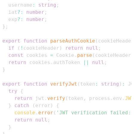
  username
:
string
;
  iat
?
:
number
;
  exp
?
:
number
;
}
;
export
function
parseAuthCookie
(
cookieHeader
if
(
!
cookieHeader
)
return
null
;
const
 cookies 
=
Cookie
.
parse
(
cookieHeader
)
return
 cookies
.
authToken
||
null
;
}
export
function
verifyJwt
(
token
:
string
)
:
Jw
try
{
return
 jwt
.
verify
(
token
,
 process
.
env
.
JWT
}
catch
(
error
)
{
console
.
error
(
'JWT verification failed:'
return
null
;
}