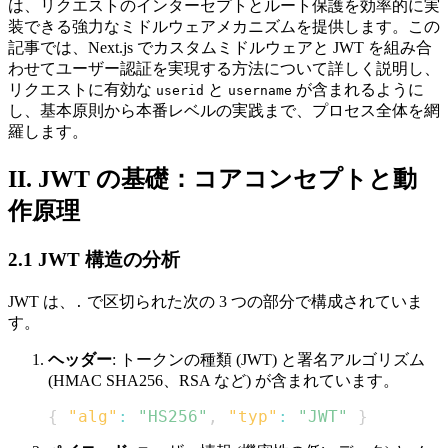
は、リクエストのインターセプトとルート保護を効率的に実
装できる強力なミドルウェアメカニズムを提供します。この
記事では、Next.js でカスタムミドルウェアと JWT を組み合
わせてユーザー認証を実現する方法について詳しく説明し、
リクエストに有効な
と
が含まれるように
userid
username
し、基本原則から本番レベルの実践まで、プロセス全体を網
羅します。
II. JWT の基礎：コアコンセプトと動
作原理
2.1 JWT 構造の分析
JWT は、
で区切られた次の 3 つの部分で構成されていま
.
す。
ヘッダー
: トークンの種類 (JWT) と署名アルゴリズム
(HMAC SHA256、RSA など) が含まれています。
{
"alg"
:
"HS256"
,
"typ"
:
"JWT"
}