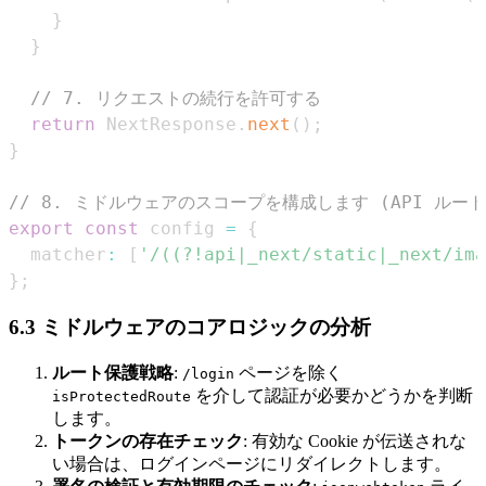
}
}
// 7. リクエストの続行を許可する
return
NextResponse
.
next
(
)
;
}
// 8. ミドルウェアのスコープを構成します (API ル
export
const
 config 
=
{
  matcher
:
[
'/((?!api|_next/static|_next/ima
}
;
6.3 ミドルウェアのコアロジックの分析
ルート保護戦略
:
ページを除く
/login
を介して認証が必要かどうかを判断
isProtectedRoute
します。
トークンの存在チェック
: 有効な Cookie が伝送されな
い場合は、ログインページにリダイレクトします。