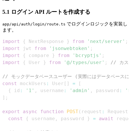
5.1 ログイン API ルートを作成する
でログインロジックを実装し
app/api/auth/login/route.ts
ます。
import
{
NextResponse
}
from
'next/server'
;
import
jwt
from
'jsonwebtoken'
;
import
{
 compare 
}
from
'bcryptjs'
;
import
{
User
}
from
'@/types/user'
;
// カ
// モックデータベースユーザー (実際にはデータベースに
const
 mockUsers
:
User
[
]
=
[
{
 id
:
'1'
,
 username
:
'admin'
,
 password
:
'$
]
;
export
async
function
POST
(
request
:
Request
)
const
{
 username
,
 password 
}
=
await
 reque