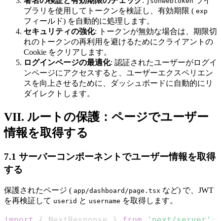
署名の検証と有効期限のチェック
:
ライ
jsonwebtoken
ブラリを使用してトークンを検証し、有効期限 (
exp
フィールド) を自動的に処理します。
セキュリティの強化
: トークンが無効な場合は、期限切
れのトークンの再利用を避けるためにクライアントの
Cookie をクリアします。
ログインページの最適化
: 認証されたユーザーがログイ
ンページにアクセスすると、ユーザーエクスペリエン
スを向上させるために、ダッシュボードに自動的にリ
ダイレクトします。
VII. ルートの保護：ページでユーザー
情報を取得する
7.1 サーバーコンポーネントでユーザー情報を取得
する
保護されたページ (
など) で、JWT
app/dashboard/page.tsx
を再検証して
と
を取得します。
userid
username
import
{
NextResponse
}
from
'next/server'
;