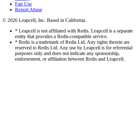
Fair Use
Report Abuse
© 2026
Leapcell, Inc.
Based in California.
* Leapcell is not affiliated with Redis. Leapcell is a separate
entity that provides a Redis-compatible service.
* Redis is a trademark of Redis Ltd. Any rights therein are
reserved to Redis Ltd. Any use by Leapcell is for referential
purposes only and does not indicate any sponsorship,
endorsement, or affiliation between Redis and Leapcell.