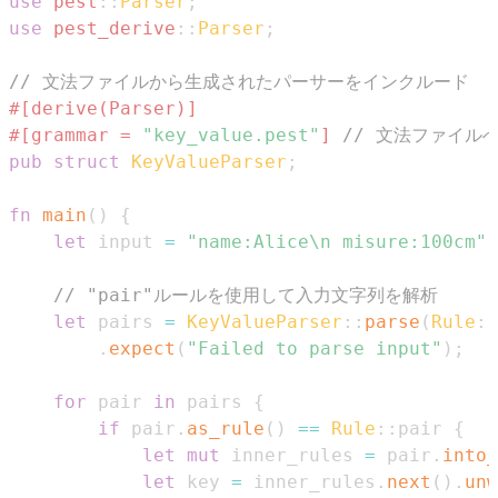
use
pest
::
Parser
;
use
pest_derive
::
Parser
;
// 文法ファイルから生成されたパーサーをインクルード
#[derive(Parser)]
#[grammar = 
"key_value.pest"
]
// 文法ファイル
pub
struct
KeyValueParser
;
fn
main
(
)
{
let
 input 
=
"name:Alice\n misure:100cm"
;
// "pair"ルールを使用して入力文字列を解析
let
 pairs 
=
KeyValueParser
::
parse
(
Rule
::
.
expect
(
"Failed to parse input"
)
;
for
 pair 
in
 pairs 
{
if
 pair
.
as_rule
(
)
==
Rule
::
pair 
{
let
mut
 inner_rules 
=
 pair
.
into_
let
 key 
=
 inner_rules
.
next
(
)
.
unw