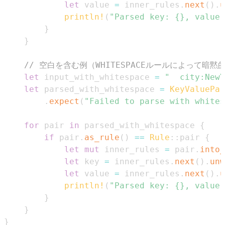
let
 value 
=
 inner_rules
.
next
(
)
.
u
println!
(
"Parsed key: {}, value:
}
}
// 空白を含む例（WHITESPACEルールによって暗
let
 input_with_whitespace 
=
"  city:NewY
let
 parsed_with_whitespace 
=
KeyValuePar
.
expect
(
"Failed to parse with whites
for
 pair 
in
 parsed_with_whitespace 
{
if
 pair
.
as_rule
(
)
==
Rule
::
pair 
{
let
mut
 inner_rules 
=
 pair
.
into_
let
 key 
=
 inner_rules
.
next
(
)
.
unw
let
 value 
=
 inner_rules
.
next
(
)
.
u
println!
(
"Parsed key: {}, value:
}
}
}