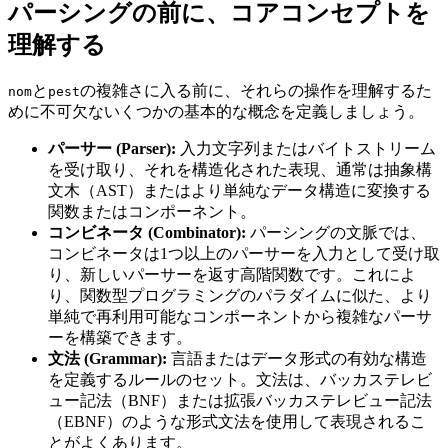
パーシングの前に、コアコンセプトを
理解する
と
の複雑さに入る前に、それらの操作を理解するた
nom
pest
めに不可欠ないくつかの基本的な概念を定義しましょう。
パーサー (Parser):
入力文字列またはバイトストリーム
を受け取り、それを構造化された表現、通常は抽象構
文木（AST）またはより単純なデータ構造に変換する
関数またはコンポーネント。
コンビネータ (Combinator):
パーシングの文脈では、
コンビネータは1つ以上のパーサーを入力として受け取
り、新しいパーサーを返す高階関数です。これによ
り、関数型プログラミングのパラダイムに似た、より
単純で再利用可能なコンポーネントから複雑なパーサ
ーを構築できます。
文法 (Grammar):
言語またはデータ形式の有効な構造
を定義するルールのセット。文法は、バッカステレビ
ュー記法（BNF）または拡張バッカステレビュー記法
（EBNF）のような形式文法を使用して表現されるこ
とがよくあります。