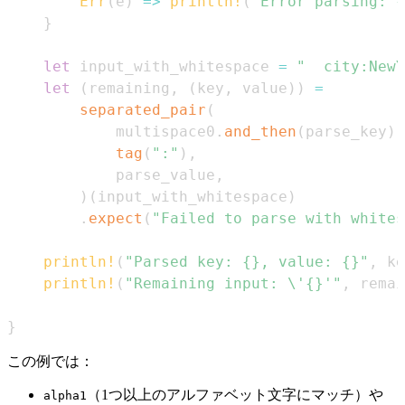
Err
(
e
)
=>
println!
(
"Error parsing: {
}
let
 input_with_whitespace 
=
"  city:NewY
let
(
remaining
,
(
key
,
 value
)
)
=
separated_pair
(
            multispace0
.
and_then
(
parse_key
)
,
tag
(
":"
)
,
            parse_value
,
)
(
input_with_whitespace
)
.
expect
(
"Failed to parse with whites
println!
(
"Parsed key: {}, value: {}"
,
 ke
println!
(
"Remaining input: \'{}'"
,
 remai
}
この例では：
（1つ以上のアルファベット文字にマッチ）や
alpha1