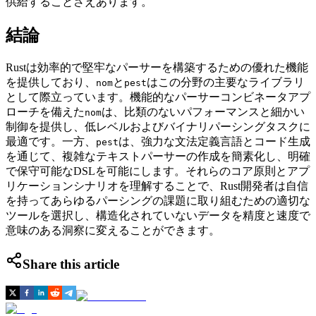
供給することさえあります。
結論
Rustは効率的で堅牢なパーサーを構築するための優れた機能
を提供しており、
と
はこの分野の主要なライブラリ
nom
pest
として際立っています。機能的なパーサーコンビネータアプ
ローチを備えた
は、比類のないパフォーマンスと細かい
nom
制御を提供し、低レベルおよびバイナリパーシングタスクに
最適です。一方、
は、強力な文法定義言語とコード生成
pest
を通じて、複雑なテキストパーサーの作成を簡素化し、明確
で保守可能なDSLを可能にします。それらのコア原則とアプ
リケーションシナリオを理解することで、Rust開発者は自信
を持ってあらゆるパーシングの課題に取り組むための適切な
ツールを選択し、構造化されていないデータを精度と速度で
意味のある洞察に変えることができます。
Share this article