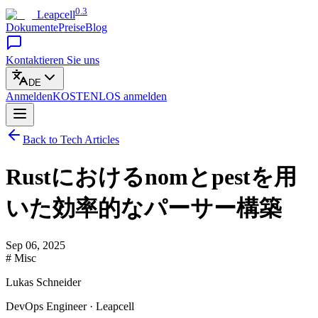
0.3
Leapcell
Dokumente
Preise
Blog
Kontaktieren Sie uns
DE
Anmelden
KOSTENLOS
anmelden
Back to Tech Articles
Rustにおけるnomとpestを用
いた効率的なパーサー構築
Sep 06, 2025
# Misc
Lukas Schneider
DevOps Engineer · Leapcell