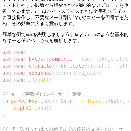
テストしやすい関数から構成される機能的なアプローチを重
視しています。
はバイトスライスまたは文字列スライス
nom
に直接操作し、不要なメモリ割り当てやコピーを回避するた
め、その効率に大きく貢献します。
簡単な例で
を説明しましょう。
のような基本的
nom
key:value
なキーと値のペア形式を解析します。
use
nom
::
;
use
nom
::
bytes
::
complete
::
{
tag
,
 take_while1
}
use
nom
::
character
::
complete
::
{
alpha1
,
 multi
use
nom
::
sequence
::
separated_pair
;
use
nom
::
IResult
;
// キー（英数字）のパーサーを定義
fn
parse_key
(
input
:
&
str
)
->
IResult
<
&
str
,
&
alpha1
(
input
)
}
// 値（改行または入力終了までの任意の文字）のパーサー