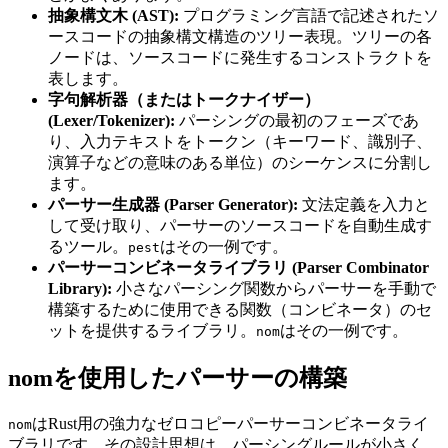
抽象構文木 (AST):
プログラミング言語で記述されたソ
ースコードの抽象構文構造のツリー表現。ツリーの各
ノードは、ソースコードに発生するコンストラクトを
表します。
字句解析器（またはトークナイザー）
(Lexer/Tokenizer):
パーシングの最初のフェーズであ
り、入力テキストをトークン（キーワード、識別子、
演算子などの意味のある単位）のシーケンスに分割し
ます。
パーサー生成器 (Parser Generator):
文法定義を入力と
して受け取り、パーサーのソースコードを自動生成す
るツール。
はその一例です。
pest
パーサーコンビネータライブラリ (Parser Combinator
Library):
小さなパーシング関数からパーサーを手動で
構築するために使用できる関数（コンビネータ）のセ
ットを提供するライブラリ。
はその一例です。
nom
nomを使用したパーサーの構築
はRust用の強力なゼロコピーパーサーコンビネータライ
nom
ブラリです。その設計思想は、パーシングルールが小さく、