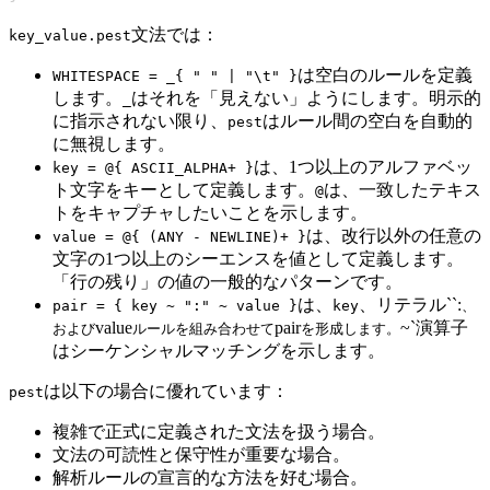
文法では：
key_value.pest
は空白のルールを定義
WHITESPACE = _{ " " | "\t" }
します。
はそれを「見えない」ようにします。明示的
_
に指示されない限り、
はルール間の空白を自動的
pest
に無視します。
は、1つ以上のアルファベッ
key = @{ ASCII_ALPHA+ }
ト文字をキーとして定義します。
は、一致したテキス
@
トをキャプチャしたいことを示します。
は、改行以外の任意の
value = @{ (ANY - NEWLINE)+ }
文字の1つ以上のシーエンスを値として定義します。
「行の残り」の値の一般的なパターンです。
は、
、リテラル``:
pair = { key ~ ":" ~ value }
key
、
value
pair
~`演算子
および
ルールを組み合わせて
を形成します。
はシーケンシャルマッチングを示します。
は以下の場合に優れています：
pest
複雑で正式に定義された文法を扱う場合。
文法の可読性と保守性が重要な場合。
解析ルールの宣言的な方法を好む場合。