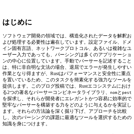
はじめに
ソフトウェア開発の領域では、構造化されたデータを解釈お
よび処理する必要性は遍在しています。設定ファイル、ドメ
イン固有言語、ネットワークプロトコル、あるいは複雑なユ
ーザー入力であっても、パーシングは多くのアプリケーショ
ンの中心に位置しています。手動でパーサーを記述すること
は、特に非自明な文法の場合、退屈でエラーが発生しやすい
作業となり得ますが、Rustはパフォーマンスと安全性に重点
を置いているため、このタスクを簡素化する強力なツールを
提供します。このブログ投稿では、Rustエコシステムにおけ
る2つの著名なパーサーコンビネータライブラリ、
と
nom
pest
を探求し、それらが開発者にエレガントかつ容易に効率的で
堅牢なパーサーを構築する力をどのように与えるかを実証し
ます。それらの方法論を深く掘り下げ、アプローチを比較
し、次のパーシングの課題に最適なツールを選択するための
知識を身につけます。