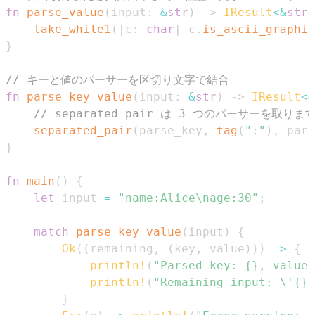
fn
parse_value
(
input
:
&
str
)
->
IResult
<
&
str
,
take_while1
(
|
c
:
char
|
 c
.
is_ascii_graphic
}
// キーと値のパーサーを区切り文字で結合
fn
parse_key_value
(
input
:
&
str
)
->
IResult
<
&
// separated_pair は 3 つのパーサーを
separated_pair
(
parse_key
,
tag
(
":"
)
,
 pars
}
fn
main
(
)
{
let
 input 
=
"name:Alice\nage:30"
;
match
parse_key_value
(
input
)
{
Ok
(
(
remaining
,
(
key
,
 value
)
)
)
=>
{
println!
(
"Parsed key: {}, value:
println!
(
"Remaining input: \'{}'
}