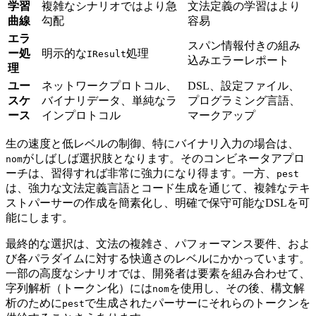
学習
複雑なシナリオではより急
文法定義の学習はより
曲線
勾配
容易
エラ
スパン情報付きの組み
ー処
明示的な
処理
IResult
込みエラーレポート
理
ユー
ネットワークプロトコル、
DSL、設定ファイル、
スケ
バイナリデータ、単純なラ
プログラミング言語、
ース
インプロトコル
マークアップ
生の速度と低レベルの制御、特にバイナリ入力の場合は、
がしばしば選択肢となります。そのコンビネータアプロ
nom
ーチは、習得すれば非常に強力になり得ます。一方、
pest
は、強力な文法定義言語とコード生成を通じて、複雑なテキ
ストパーサーの作成を簡素化し、明確で保守可能なDSLを可
能にします。
最終的な選択は、文法の複雑さ、パフォーマンス要件、およ
び各パラダイムに対する快適さのレベルにかかっています。
一部の高度なシナリオでは、開発者は要素を組み合わせて、
字列解析（トークン化）には
を使用し、その後、構文解
nom
析のために
で生成されたパーサーにそれらのトークンを
pest