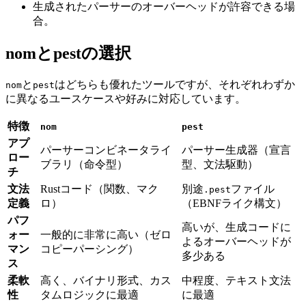
生成されたパーサーのオーバーヘッドが許容できる場
合。
nomとpestの選択
と
はどちらも優れたツールですが、それぞれわずか
nom
pest
に異なるユースケースや好みに対応しています。
特徴
nom
pest
アプ
パーサーコンビネータライ
パーサー生成器（宣言
ロー
ブラリ（命令型）
型、文法駆動）
チ
文法
Rustコード（関数、マク
別途
ファイル
.pest
定義
ロ）
（EBNFライク構文）
パフ
高いが、生成コードに
ォー
一般的に非常に高い（ゼロ
よるオーバーヘッドが
マン
コピーパーシング）
多少ある
ス
柔軟
高く、バイナリ形式、カス
中程度、テキスト文法
性
タムロジックに最適
に最適