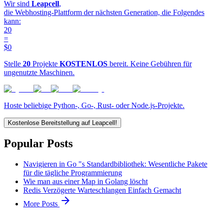
Wir sind
Leapcell
,
die Webhosting-Plattform der nächsten Generation, die Folgendes
kann:
20
=
$0
Stelle
20
Projekte
KOSTENLOS
bereit. Keine Gebühren für
ungenutzte Maschinen.
Hoste beliebige Python-, Go-, Rust- oder Node.js-Projekte.
Kostenlose Bereitstellung auf Leapcell!
Popular Posts
Navigieren in Go "s Standardbibliothek: Wesentliche Pakete
für die tägliche Programmierung
Wie man aus einer Map in Golang löscht
Redis Verzögerte Warteschlangen Einfach Gemacht
More Posts