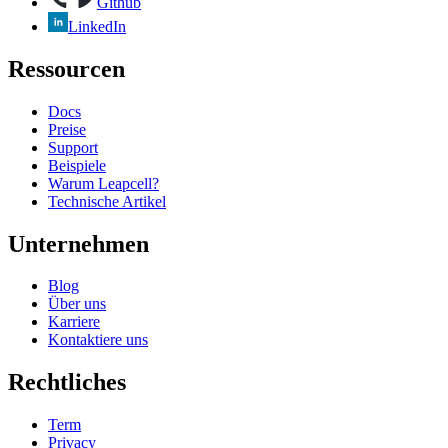
Github
LinkedIn
Ressourcen
Docs
Preise
Support
Beispiele
Warum Leapcell?
Technische Artikel
Unternehmen
Blog
Über uns
Karriere
Kontaktiere uns
Rechtliches
Term
Privacy