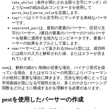
（条件が満たされる限り文字にマッチ）の
take_while1
ような
の組み込みコンビネータを使用して
nom
と
を定義します。
parse_key
parse_value
はリテラル文字列
にマッチする単純なパーサ
tag(":")
:
ーです。
は、最初の要素のパーサー、区切り文
separated_pair
字のパーサー、2番目の要素のパーサーの3つのパーサ
ーを順番に適用する強力なコンビネータです。要素パ
ーサーの結果をタプルとして返します。
パーサーによって返される
型には、成功時
nom
IResult
には残りの入力と解析された値、またはエラーが含ま
れています。
は、解析の細かい制御が必要な場合、バイナリ形式を扱
nom
っている場合、またはゼロコピーの性質によりパフォーマン
スが絶対に重要な場合に輝きます。完全な初心者にとっては
学習曲線が急になる可能性があり、多くの小さなパーシング
関数をどのように構成するかを理解する必要があります。
pestを使用したパーサーの作成