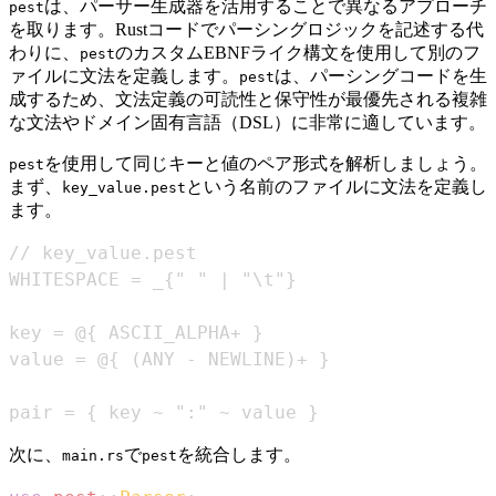
は、パーサー生成器を活用することで異なるアプローチ
pest
を取ります。Rustコードでパーシングロジックを記述する代
わりに、
のカスタムEBNFライク構文を使用して別のフ
pest
ァイルに文法を定義します。
は、パーシングコードを生
pest
成するため、文法定義の可読性と保守性が最優先される複雑
な文法やドメイン固有言語（DSL）に非常に適しています。
を使用して同じキーと値のペア形式を解析しましょう。
pest
まず、
という名前のファイルに文法を定義し
key_value.pest
ます。
pair = { key ~ ":" ~ value }
次に、
で
を統合します。
main.rs
pest