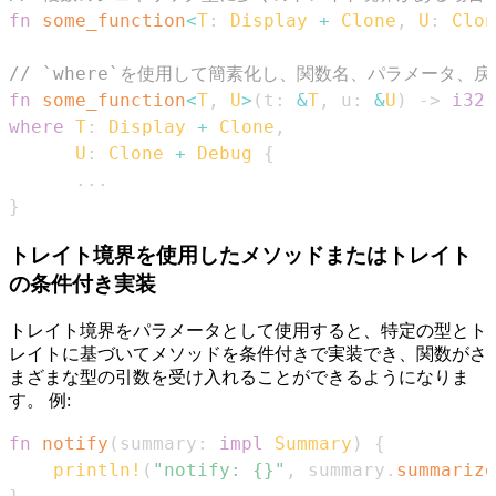
fn
some_function
<
T
:
Display
+
Clone
,
U
:
Clon
// `where`を使用して簡素化し、関数名、パラメータ、
fn
some_function
<
T
,
U
>
(
t
:
&
T
,
 u
:
&
U
)
->
i32
where
T
:
Display
+
Clone
,
U
:
Clone
+
Debug
{
...
}
トレイト境界を使用したメソッドまたはトレイト
の条件付き実装
トレイト境界をパラメータとして使用すると、特定の型とト
レイトに基づいてメソッドを条件付きで実装でき、関数がさ
まざまな型の引数を受け入れることができるようになりま
す。 例:
fn
notify
(
summary
:
impl
Summary
)
{
println!
(
"notify: {}"
,
 summary
.
summarize