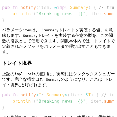
pub
fn
notify
(
item
:
&
impl
Summary
)
{
// trai
println!
(
"Breaking news! {}"
,
 item
.
summa
}
パラメータ
は、「
トレイトを実装する値」を意
item
Summary
味します。
トレイトを実装する任意の型を、この関
Summary
数の引数として使用できます。関数本体内では、トレイトで
定義されたメソッドをパラメータで呼び出すこともできま
す。
トレイト境界
上記の
の使用は、実際にはシンタックスシュガー
impl Trait
です。完全な構文は
のようになり、これは_トレ
T: Summary
イト境界_と呼ばれます。
pub
fn
notify
<
T
:
Summary
>
(
item
:
&
T
)
{
// tra
println!
(
"Breaking news! {}"
,
 item
.
summa
}