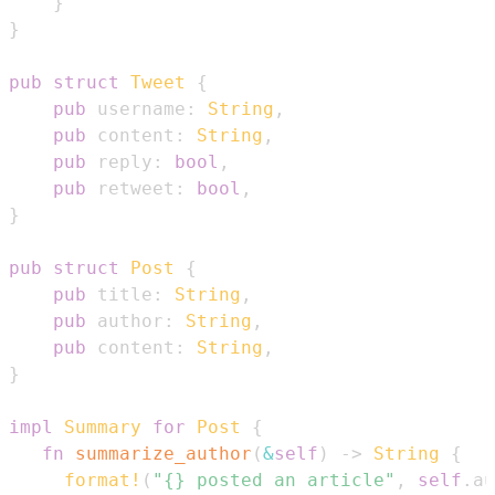
}
}
pub
struct
Tweet
{
pub
 username
:
String
,
pub
 content
:
String
,
pub
 reply
:
bool
,
pub
 retweet
:
bool
,
}
pub
struct
Post
{
pub
 title
:
String
,
pub
 author
:
String
,
pub
 content
:
String
,
}
impl
Summary
for
Post
{
fn
summarize_author
(
&
self
)
->
String
{
format!
(
"{} posted an article"
,
self
.
au