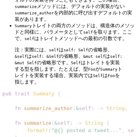
メソッドには、デフォルトの実装がない
summarize
を内部的に呼び出すデフォルトの実
summarize_author
装があります。
トレイトの両方のメソッドは、構造体のメソッ
Summary
ドと同様に、パラメータとして
を取ります。ここ
self
で、
はトレイトメソッドへの最初の引数です。
self
注：実際には、
は
の省略形、
self
self: Self
は
の省略形、
は
&self
self: &Self
&mut self
self:
の省略形です。
はトレイトを実装
&mut Self
Self
する型を指します。たとえば、型
が
ト
Foo
Summary
レイトを実装する場合、実装内では
は
を
Self
Foo
指します。
pub
trait
Summary
{
fn
summarize_author
(
&
self
)
->
String
;
fn
summarize
(
&
self
)
->
String
{
format!
(
"@{} posted a tweet..."
,
sel