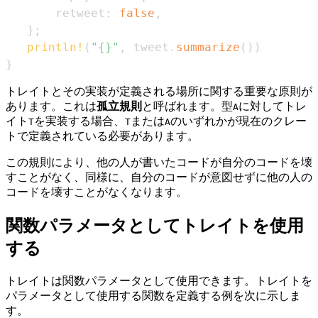
       retweet
:
false
,
}
;
println!
(
"{}"
,
 tweet
.
summarize
(
)
)
}
トレイトとその実装が定義される場所に関する重要な原則が
あります。これは
孤立規則
と呼ばれます。型
に対してトレ
A
イト
を実装する場合、
または
のいずれかが現在のクレー
T
T
A
トで定義されている必要があります。
この規則により、他の人が書いたコードが自分のコードを壊
すことがなく、同様に、自分のコードが意図せずに他の人の
コードを壊すことがなくなります。
関数パラメータとしてトレイトを使用
する
トレイトは関数パラメータとして使用できます。トレイトを
パラメータとして使用する関数を定義する例を次に示しま
す。