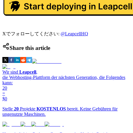
Xでフォローしてください:
@LeapcellHQ
Share this article
Wir sind
Leapcell
,
die Webhosting-Plattform der nächsten Generation, die Folgendes
kann:
20
=
$0
Stelle
20
Projekte
KOSTENLOS
bereit. Keine Gebühren für
ungenutzte Maschinen.