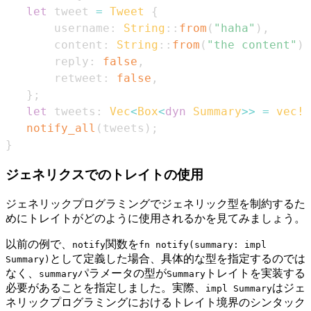
let
 tweet 
=
Tweet
{
       username
:
String
::
from
(
"haha"
)
,
       content
:
String
::
from
(
"the content"
)
,
       reply
:
false
,
       retweet
:
false
,
}
;
let
 tweets
:
Vec
<
Box
<
dyn
Summary
>>
=
vec!
[
notify_all
(
tweets
)
;
}
ジェネリクスでのトレイトの使用
ジェネリックプログラミングでジェネリック型を制約するた
めにトレイトがどのように使用されるかを見てみましょう。
以前の例で、
関数を
notify
fn notify(summary: impl
として定義した場合、具体的な型を指定するのでは
Summary)
なく、
パラメータの型が
トレイトを実装する
summary
Summary
必要があることを指定しました。実際、
はジェ
impl Summary
ネリックプログラミングにおけるトレイト境界のシンタック