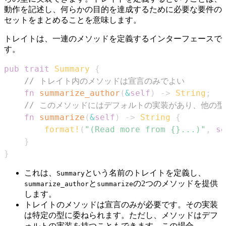
動作を記述し、何らかの目的を達成するために必要な要件の
セットをまとめることを意味します。
トレイトは、一連のメソッドを定義するインターフェースで
す。
pub
trait
Summary
{
// トレイト内のメソッドは宣言のみでよい
fn
summarize_author
(
&
self
)
->
String
;
// このメソッドにはデフォルトの実装があり、他の
fn
summarize
(
&
self
)
->
String
{
format!
(
"(Read more from {}...)"
,
se
}
}
これは、
という名前のトレイトを定義し、
Summary
と
の2つのメソッドを提供
summarize_author
summarize
します。
トレイトのメソッドは宣言のみが必要です。その実装
は特定の型に委ねられます。ただし、メソッドはデフ
ォルトの実装を持つこともできます。この場合、