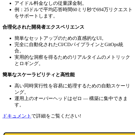
アイドル料金なしの従量課金制。
例：25ドルで平均応答時間60ミリ秒で694万リクエスト
をサポートします。
合理化された開発者エクスペリエンス
簡単なセットアップのための直感的なUI。
完全に自動化されたCI/CDパイプラインとGitOps統
合。
実用的な洞察を得るためのリアルタイムのメトリック
とロギング。
簡単なスケーラビリティと高性能
高い同時実行性を容易に処理するための自動スケーリ
ング。
運用上のオーバーヘッドはゼロ — 構築に集中できま
す。
ドキュメント
で詳細をご覧ください!