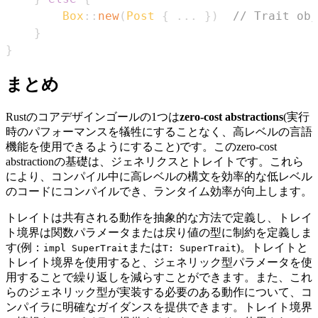
Box
::
new
(
Post
{
...
}
)
// Trait obj
}
}
まとめ
Rustのコアデザインゴールの1つは
zero-cost abstractions
(実行
時のパフォーマンスを犠牲にすることなく、高レベルの言語
機能を使用できるようにすること)です。このzero-cost
abstractionの基礎は、ジェネリクスとトレイトです。これら
により、コンパイル中に高レベルの構文を効率的な低レベル
のコードにコンパイルでき、ランタイム効率が向上します。
トレイトは共有される動作を抽象的な方法で定義し、トレイ
ト境界は関数パラメータまたは戻り値の型に制約を定義しま
す(例：
または
)。トレイトと
impl SuperTrait
T: SuperTrait
トレイト境界を使用すると、ジェネリック型パラメータを使
用することで繰り返しを減らすことができます。また、これ
らのジェネリック型が実装する必要のある動作について、コ
ンパイラに明確なガイダンスを提供できます。トレイト境界