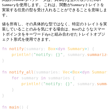
を使用します。 これは、関数が
トレイトを
Summary
Summary
実装する任意の型を受け入れることができることを意味しま
す。
値を所有し、その具体的な型ではなく、特定のトレイトを実
装していることのみを気にする場合は、
のようなスマー
Box
トポインタをキーワード
と組み合わせたトレイトオブジ
dyn
ェクト形式を使用できます。
fn
notify
(
summary
:
Box
<
dyn
Summary
>
)
{
println!
(
"notify: {}"
,
 summary
.
summarize
}
fn
notify_all
(
summaries
:
Vec
<
Box
<
dyn
Summary
for
 summary 
in
 summaries 
{
println!
(
"notify: {}"
,
 summary
.
summa
}
}
fn
main
(
)
{