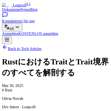
0.3
Leapcell
Dokumente
Preise
Blog
Kontaktieren Sie uns
DE
Anmelden
KOSTENLOS
anmelden
Back to Tech Articles
RustにおけるTraitとTrait境界
のすべてを解剖する
Mar 30, 2025
# Rust
Olivia Novak
Dev Intern · Leapcell