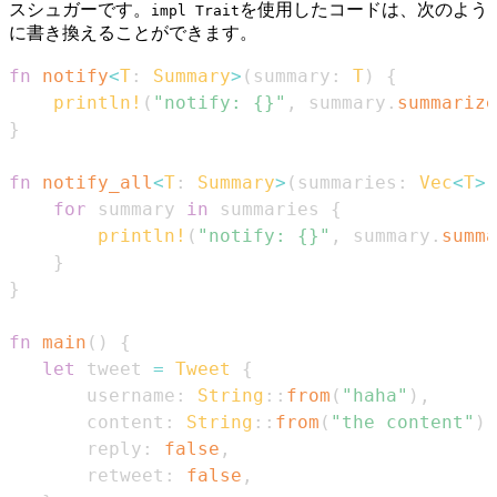
スシュガーです。
を使用したコードは、次のよう
impl Trait
に書き換えることができます。
fn
notify
<
T
:
Summary
>
(
summary
:
T
)
{
println!
(
"notify: {}"
,
 summary
.
summarize
}
fn
notify_all
<
T
:
Summary
>
(
summaries
:
Vec
<
T
>
)
for
 summary 
in
 summaries 
{
println!
(
"notify: {}"
,
 summary
.
summa
}
}
fn
main
(
)
{
let
 tweet 
=
Tweet
{
       username
:
String
::
from
(
"haha"
)
,
       content
:
String
::
from
(
"the content"
)
,
       reply
:
false
,
       retweet
:
false
,