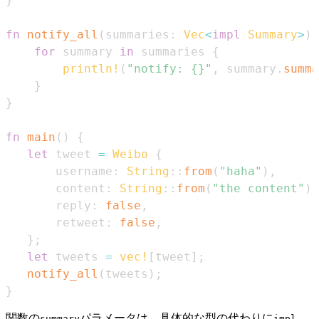
}
fn
notify_all
(
summaries
:
Vec
<
impl
Summary
>
)
for
 summary 
in
 summaries 
{
println!
(
"notify: {}"
,
 summary
.
summa
}
}
fn
main
(
)
{
let
 tweet 
=
Weibo
{
       username
:
String
::
from
(
"haha"
)
,
       content
:
String
::
from
(
"the content"
)
,
       reply
:
false
,
       retweet
:
false
,
}
;
let
 tweets 
=
vec!
[
tweet
]
;
notify_all
(
tweets
)
;
}
関数の
パラメータは、具体的な型の代わりに
summary
impl