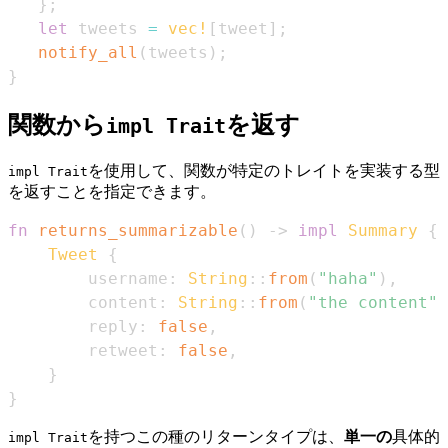
}
;
let
 tweets 
=
vec!
[
tweet
]
;
notify_all
(
tweets
)
;
}
関数から
を返す
impl Trait
を使用して、関数が特定のトレイトを実装する型
impl Trait
を返すことを指定できます。
fn
returns_summarizable
(
)
->
impl
Summary
{
Tweet
{
        username
:
String
::
from
(
"haha"
)
,
        content
:
String
::
from
(
"the content"
)
        reply
:
false
,
        retweet
:
false
,
}
}
を持つこの種のリターンタイプは、
単一の
具体的
impl Trait