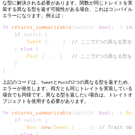
な型に解決される必要があります。関数が同じトレイトを実
装する異なる型を返す可能性がある場合、これはコンパイル
エラーになります。例えば：
fn
returns_summarizable
(
switch
:
bool
)
->
imp
if
 switch 
{
Tweet
{
...
}
// ここで2つの異なる型を
}
else
{
Post
{
...
}
// ここで2つの異なる型を
}
}
上記のコードは、
と
の2つの異なる型を返すため、
Tweet
Post
エラーが発生します。両方とも同じトレイトを実装している
場合でも同様です。異なる型を返したい場合は、トレイトオ
ブジェクトを使用する必要があります。
fn
returns_summarizable
(
switch
:
bool
)
->
Box
if
 switch 
{
Box
::
new
(
Tweet
{
...
}
)
// Trait obj
}
else
{