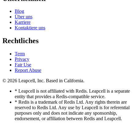
Blog
Über uns
Karriere
Kontaktiere uns
Rechtliches
Term
Privacy
Fair Use
Report Abuse
© 2026
Leapcell, Inc.
Based in California.
* Leapcell is not affiliated with Redis. Leapcell is a separate
entity that provides a Redis-compatible service.
* Redis is a trademark of Redis Ltd. Any rights therein are
reserved to Redis Ltd. Any use by Leapcell is for referential
purposes only and does not indicate any sponsorship,
endorsement, or affiliation between Redis and Leapcell.