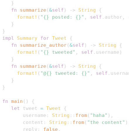
}
fn
summarize
(
&
self
)
->
String
{
format!
(
"{} posted: {}"
,
self
.
author
,
s
}
}
impl
Summary
for
Tweet
{
fn
summarize_author
(
&
self
)
->
String
{
format!
(
"{} tweeted"
,
self
.
username
)
}
fn
summarize
(
&
self
)
->
String
{
format!
(
"@{} tweeted: {}"
,
self
.
usernam
}
}
fn
main
(
)
{
let
 tweet 
=
Tweet
{
       username
:
String
::
from
(
"haha"
)
,
       content
:
String
::
from
(
"the content"
)
,
       reply
:
false
,