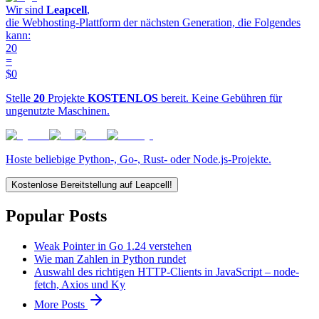
Wir sind
Leapcell
,
die Webhosting-Plattform der nächsten Generation, die Folgendes
kann:
20
=
$0
Stelle
20
Projekte
KOSTENLOS
bereit. Keine Gebühren für
ungenutzte Maschinen.
Hoste beliebige Python-, Go-, Rust- oder Node.js-Projekte.
Kostenlose Bereitstellung auf Leapcell!
Popular Posts
Weak Pointer in Go 1.24 verstehen
Wie man Zahlen in Python rundet
Auswahl des richtigen HTTP-Clients in JavaScript – node-
fetch, Axios und Ky
More Posts