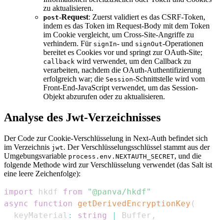
zu aktualisieren.
-Request
: Zuerst validiert es das CSRF-Token,
post
indem es das Token im Request-Body mit dem Token
im Cookie vergleicht, um Cross-Site-Angriffe zu
verhindern. Für
- und
-Operationen
signIn
signOut
bereitet es Cookies vor und springt zur OAuth-Site;
wird verwendet, um den Callback zu
callback
verarbeiten, nachdem die OAuth-Authentifizierung
erfolgreich war; die
-Schnittstelle wird vom
Session
Front-End-JavaScript verwendet, um das Session-
Objekt abzurufen oder zu aktualisieren.
Analyse des Jwt-Verzeichnisses
Der Code zur Cookie-Verschlüsselung in Next-Auth befindet sich
im Verzeichnis
. Der Verschlüsselungsschlüssel stammt aus der
jwt
Umgebungsvariable
, und die
process.env.NEXTAUTH_SECRET
folgende Methode wird zur Verschlüsselung verwendet (das Salt ist
eine leere Zeichenfolge):
import
hkdf
from
"@panva/hkdf"
async
function
getDerivedEncryptionKey
(
  keyMaterial
:
string
|
Buffer
,