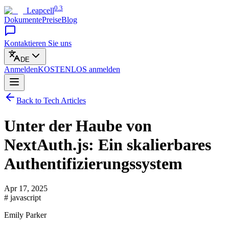
0.3
Leapcell
Dokumente
Preise
Blog
Kontaktieren Sie uns
DE
Anmelden
KOSTENLOS
anmelden
Back to Tech Articles
Unter der Haube von
NextAuth.js: Ein skalierbares
Authentifizierungssystem
Apr 17, 2025
# javascript
Emily Parker