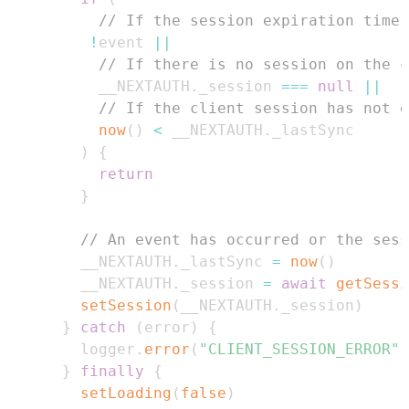
// If the session expiration time 
!
event 
||
// If there is no session on the c
          __NEXTAUTH
.
_session
===
null
||
// If the client session has not e
now
(
)
<
 __NEXTAUTH
.
_lastSync
)
{
return
}
// An event has occurred or the sess
        __NEXTAUTH
.
_lastSync
=
now
(
)
        __NEXTAUTH
.
_session
=
await
getSessi
setSession
(
__NEXTAUTH
.
_session
)
}
catch
(
error
)
{
        logger
.
error
(
"CLIENT_SESSION_ERROR"
,
}
finally
{
setLoading
(
false
)