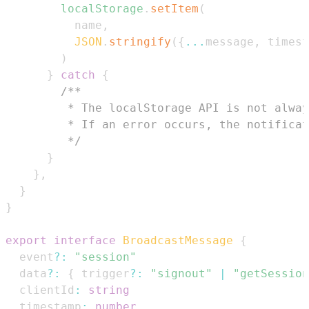
localStorage
.
setItem
(
          name
,
JSON
.
stringify
(
{
...
message
,
 timest
)
}
catch
{
         */
}
}
,
}
}
export
interface
BroadcastMessage
{
  event
?
:
"session"
  data
?
:
{
 trigger
?
:
"signout"
|
"getSession
  clientId
:
string
  timestamp
:
number