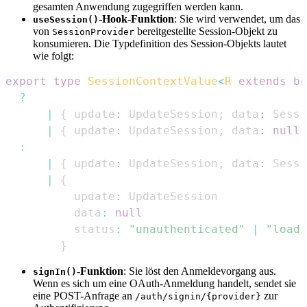
gesamten Anwendung zugegriffen werden kann.
-Hook-Funktion
: Sie wird verwendet, um das
useSession()
von
bereitgestellte Session-Objekt zu
SessionProvider
konsumieren. Die Typdefinition des Session-Objekts lautet
wie folgt:
export
type
SessionContextValue
<
R
extends
bo
?
|
{
 update
:
UpdateSession
;
 data
:
Sessi
|
{
 update
:
UpdateSession
;
 data
:
null
;
:
|
{
 update
:
UpdateSession
;
 data
:
Sessi
|
{
          update
:
UpdateSession
          data
:
null
          status
:
"unauthenticated"
|
"loadi
}
-Funktion
: Sie löst den Anmeldevorgang aus.
signIn()
Wenn es sich um eine OAuth-Anmeldung handelt, sendet sie
eine POST-Anfrage an
zur
/auth/signin/{provider}