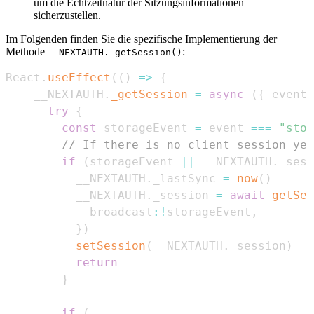
um die Echtzeitnatur der Sitzungsinformationen
sicherzustellen.
Im Folgenden finden Sie die spezifische Implementierung der
Methode
:
__NEXTAUTH._getSession()
React
.
useEffect
(
(
)
=>
{
    __NEXTAUTH
.
_getSession
=
async
(
{
 event 
try
{
const
 storageEvent 
=
 event 
===
"stor
// If there is no client session yet
if
(
storageEvent 
||
 __NEXTAUTH
.
_sess
          __NEXTAUTH
.
_lastSync
=
now
(
)
          __NEXTAUTH
.
_session
=
await
getSes
            broadcast
:
!
storageEvent
,
}
)
setSession
(
__NEXTAUTH
.
_session
)
return
}
if
(