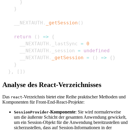
}
}
    __NEXTAUTH
.
_getSession
(
)
return
(
)
=>
{
      __NEXTAUTH
.
_lastSync
=
0
      __NEXTAUTH
.
_session
=
undefined
      __NEXTAUTH
.
_getSession
=
(
)
=>
{
}
}
}
,
[
]
)
Analyse des React-Verzeichnisses
Das
-Verzeichnis bietet eine Reihe praktischer Methoden und
react
Komponenten für Front-End-React-Projekte:
-Komponente
: Sie wird normalerweise
SessionProvider
um die äußerste Schicht der gesamten Anwendung gewickelt,
um ein Session-Objekt für die Anwendung bereitzustellen und
sicherzustellen, dass auf Session-Informationen in der