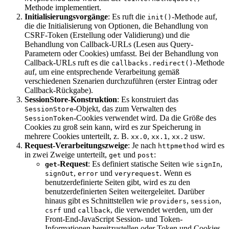
Methode implementiert.
Initialisierungsvorgänge
: Es ruft die
-Methode auf,
init()
die die Initialisierung von Optionen, die Behandlung von
CSRF-Token (Erstellung oder Validierung) und die
Behandlung von Callback-URLs (Lesen aus Query-
Parametern oder Cookies) umfasst. Bei der Behandlung von
Callback-URLs ruft es die
-Methode
callbacks.redirect()
auf, um eine entsprechende Verarbeitung gemäß
verschiedenen Szenarien durchzuführen (erster Eintrag oder
Callback-Rückgabe).
SessionStore-Konstruktion
: Es konstruiert das
-Objekt, das zum Verwalten des
SessionStore
-Cookies verwendet wird. Da die Größe des
SessionToken
Cookies zu groß sein kann, wird es zur Speicherung in
mehrere Cookies unterteilt, z. B.
,
,
usw.
xx.0
xx.1
xx.2
Request-Verarbeitungszweige
: Je nach
wird es
httpmethod
in zwei Zweige unterteilt,
und
:
get
post
-Request
: Es definiert statische Seiten wie
,
get
signIn
,
und
. Wenn es
signOut
error
veryrequest
benutzerdefinierte Seiten gibt, wird es zu den
benutzerdefinierten Seiten weitergeleitet. Darüber
hinaus gibt es Schnittstellen wie
,
,
providers
session
und
, die verwendet werden, um der
csrf
callback
Front-End-JavaScript Session- und Token-
Informationen bereitzustellen oder Token und Cookies