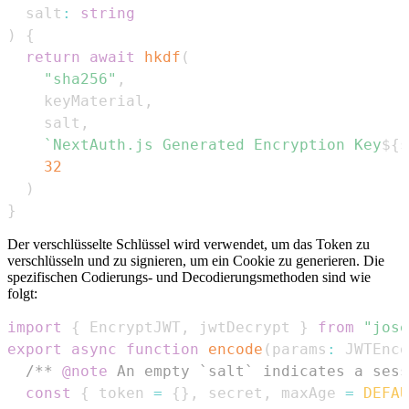
  salt
:
string
)
{
return
await
hkdf
(
"sha256"
,
    keyMaterial
,
    salt
,
`
NextAuth.js Generated Encryption Key
${
s
32
)
}
Der verschlüsselte Schlüssel wird verwendet, um das Token zu
verschlüsseln und zu signieren, um ein Cookie zu generieren. Die
spezifischen Codierungs- und Decodierungsmethoden sind wie
folgt:
import
{
EncryptJWT
,
 jwtDecrypt 
}
from
"jose
export
async
function
encode
(
params
:
JWTEnco
/** 
@note
 An empty `salt` indicates a sess
const
{
 token 
=
{
}
,
 secret
,
 maxAge 
=
DEFAU