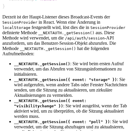
}
Derzeit ist der Haupt-Listener dieses Broadcast-Events der
in React. Wenn eine Änderung in
SessionProvider
festgestellt wird, löst dies die in
localStorage
SessionProvider
definierte Methode
aus. Diese
__NEXTAUTH._getSession()
Methode wird verwendet, um die
-API
/api/auth/session
anzufordern, um das Benutzer-Session-Objekt abzurufen. Die
Methode
hat die folgenden
__NEXTAUTH._getSession()
Aufrufmethoden:
: Sie wird beim ersten Aufruf
__NEXTAUTH._getSession()
verwendet, um das Abrufen von Sitzungsinformationen zu
initialisieren.
: Sie
__NEXTAUTH._getSession({ event: "storage" })
wird aufgerufen, wenn andere Tabs oder Fenster Nachrichten
senden, um die Sitzung zu aktualisieren, um zirkuläre
Aktualisierungen zu vermeiden.
__NEXTAUTH._getSession({ event:
: Sie wird ausgelöst, wenn der Tab
"visibilitychange" })
aktiviert wird, um zu überprüfen, ob die Sitzung aktualisiert
werden muss.
: Sie wird
__NEXTAUTH._getSession({ event: "poll" })
verwendet, um die Sitzung abzufragen und zu aktualisieren,