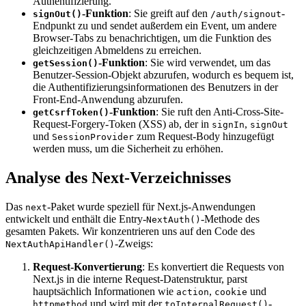
Authentifizierung.
-Funktion
: Sie greift auf den
-
signOut()
/auth/signout
Endpunkt zu und sendet außerdem ein Event, um andere
Browser-Tabs zu benachrichtigen, um die Funktion des
gleichzeitigen Abmeldens zu erreichen.
-Funktion
: Sie wird verwendet, um das
getSession()
Benutzer-Session-Objekt abzurufen, wodurch es bequem ist,
die Authentifizierungsinformationen des Benutzers in der
Front-End-Anwendung abzurufen.
-Funktion
: Sie ruft den Anti-Cross-Site-
getCsrfToken()
Request-Forgery-Token (XSS) ab, der in
,
signIn
signOut
und
zum Request-Body hinzugefügt
SessionProvider
werden muss, um die Sicherheit zu erhöhen.
Analyse des Next-Verzeichnisses
Das
-Paket wurde speziell für Next.js-Anwendungen
next
entwickelt und enthält die Entry-
-Methode des
NextAuth()
gesamten Pakets. Wir konzentrieren uns auf den Code des
-Zweigs:
NextAuthApiHandler()
Request-Konvertierung
: Es konvertiert die Requests von
Next.js in die interne Request-Datenstruktur, parst
hauptsächlich Informationen wie
,
und
action
cookie
und wird mit der
-
httpmethod
toInternalRequest()