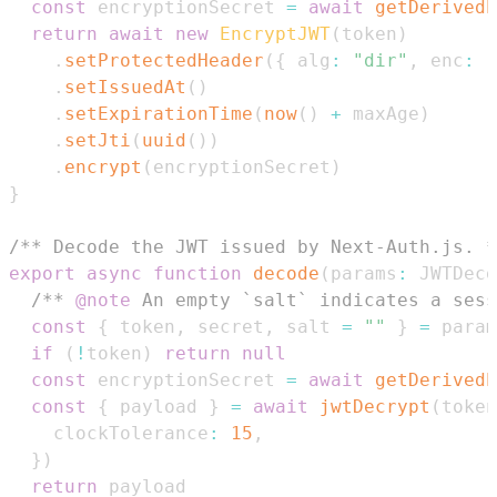
const
 encryptionSecret 
=
await
getDerivedE
return
await
new
EncryptJWT
(
token
)
.
setProtectedHeader
(
{
 alg
:
"dir"
,
 enc
:
"
.
setIssuedAt
(
)
.
setExpirationTime
(
now
(
)
+
 maxAge
)
.
setJti
(
uuid
(
)
)
.
encrypt
(
encryptionSecret
)
}
/** Decode the JWT issued by Next-Auth.js. *
export
async
function
decode
(
params
:
JWTDeco
/** 
@note
 An empty `salt` indicates a sess
const
{
 token
,
 secret
,
 salt 
=
""
}
=
if
(
!
token
)
return
null
const
 encryptionSecret 
=
await
getDerivedE
const
{
 payload 
}
=
await
jwtDecrypt
(
token
    clockTolerance
:
15
,
}
)
return