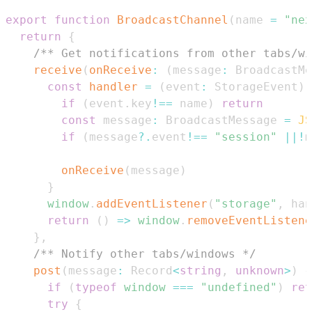
export
function
BroadcastChannel
(
name 
=
"nex
return
{
/** Get notifications from other tabs/wi
receive
(
onReceive
:
(
message
:
BroadcastMe
const
handler
=
(
event
:
StorageEvent
)
if
(
event
.
key
!==
 name
)
return
const
 message
:
BroadcastMessage
=
JS
if
(
message
?.
event
!==
"session"
||
!
m
onReceive
(
message
)
}
window
.
addEventListener
(
"storage"
,
 han
return
(
)
=>
window
.
removeEventListene
}
,
/** Notify other tabs/windows */
post
(
message
:
Record
<
string
,
unknown
>
)
{
if
(
typeof
window
===
"undefined"
)
ret
try
{