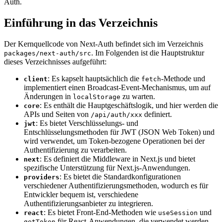
Auth.
Einführung in das Verzeichnis
Der Kernquellcode von Next-Auth befindet sich im Verzeichnis
. Im Folgenden ist die Hauptstruktur
packages/next-auth/src
dieses Verzeichnisses aufgeführt:
: Es kapselt hauptsächlich die
-Methode und
client
fetch
implementiert einen Broadcast-Event-Mechanismus, um auf
Änderungen in
zu warten.
localStorage
: Es enthält die Hauptgeschäftslogik, und hier werden die
core
APIs und Seiten von
definiert.
/api/auth/xxx
: Es bietet Verschlüsselungs- und
jwt
Entschlüsselungsmethoden für JWT (JSON Web Token) und
wird verwendet, um Token-bezogene Operationen bei der
Authentifizierung zu verarbeiten.
: Es definiert die Middleware in Next.js und bietet
next
spezifische Unterstützung für Next.js-Anwendungen.
: Es bietet die Standardkonfigurationen
providers
verschiedener Authentifizierungsmethoden, wodurch es für
Entwickler bequem ist, verschiedene
Authentifizierungsanbieter zu integrieren.
: Es bietet Front-End-Methoden wie
und
react
useSession
für React-Anwendungen, die verwendet werden,
getToken