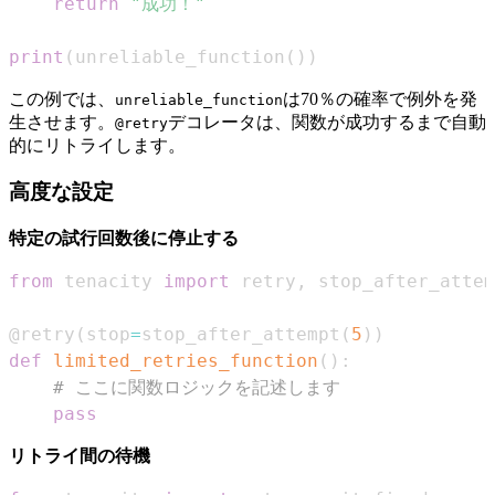
return
"成功！"
print
(
unreliable_function
(
)
)
この例では、
は70％の確率で例外を発
unreliable_function
生させます。
デコレータは、関数が成功するまで自動
@retry
的にリトライします。
高度な設定
特定の試行回数後に停止する
from
 tenacity 
import
 retry
,
@retry
(
stop
=
stop_after_attempt
(
5
)
)
def
limited_retries_function
(
)
:
# ここに関数ロジックを記述します
pass
リトライ間の待機