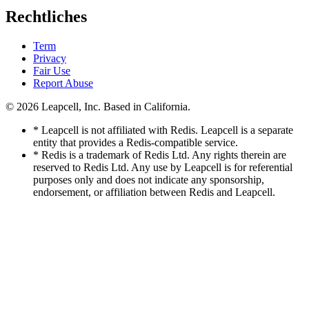
Rechtliches
Term
Privacy
Fair Use
Report Abuse
© 2026
Leapcell, Inc.
Based in California.
* Leapcell is not affiliated with Redis. Leapcell is a separate
entity that provides a Redis-compatible service.
* Redis is a trademark of Redis Ltd. Any rights therein are
reserved to Redis Ltd. Any use by Leapcell is for referential
purposes only and does not indicate any sponsorship,
endorsement, or affiliation between Redis and Leapcell.