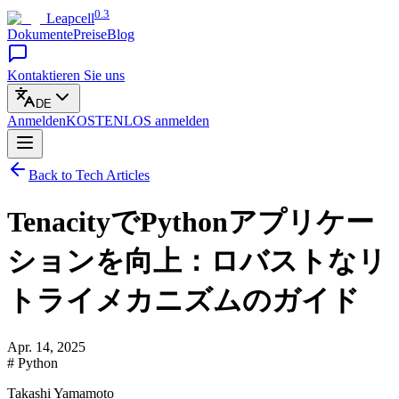
0.3
Leapcell
Dokumente
Preise
Blog
Kontaktieren Sie uns
DE
Anmelden
KOSTENLOS
anmelden
Back to Tech Articles
TenacityでPythonアプリケー
ションを向上：ロバストなリ
トライメカニズムのガイド
Apr. 14, 2025
# Python
Takashi Yamamoto