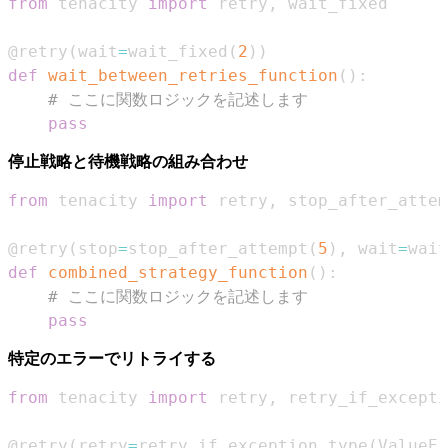
from
 tenacity 
import
 retry
,
@retry
(
wait
=
wait_fixed
(
2
)
)
def
wait_between_retries_function
(
)
:
# ここに関数ロジックを記述します
pass
停止戦略と待機戦略の組み合わせ
from
 tenacity 
import
 retry
,
 stop_after_attem
@retry
(
stop
=
stop_after_attempt
(
5
)
,
 wait
=
wait
def
combined_strategy_function
(
)
:
# ここに関数ロジックを記述します
pass
特定のエラーでリトライする
from
 tenacity 
import
 retry
,
@retry
(
retry
=
retry_if_exception_type
(
ValueEr