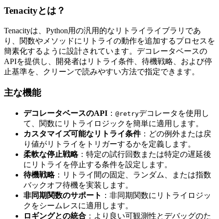
Tenacityとは？
Tenacityは、Python用の汎用的なリトライライブラリであ
り、関数やメソッドにリトライの動作を追加するプロセスを
簡素化するように設計されています。デコレータベースの
APIを提供し、開発者はリトライ条件、待機戦略、および停
止基準を、クリーンで読みやすい方法で指定できます。
主な機能
デコレータベースのAPI
：
デコレータを使用し
@retry
て、関数にリトライロジックを簡単に適用します。
カスタマイズ可能なリトライ条件
：どの例外または戻
り値がリトライをトリガーするかを定義します。
柔軟な停止戦略
：特定の試行回数または特定の遅延後
にリトライを停止する条件を設定します。
待機戦略
：リトライ間の固定、ランダム、または指数
バックオフ待機を実装します。
非同期関数のサポート
：非同期関数にリトライロジッ
クをシームレスに適用します。
ロギングとの統合
：より良い可観測性とデバッグのた