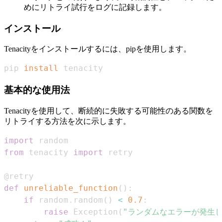
めにリトライ試行をログに記録します。
インストール
Tenacityをインストールするには、pipを使用します。
pip 
install
 tenacity
基本的な使用法
Tenacityを使用して、断続的に失敗する可能性のある関数を
リトライする方法を次に示します。
import
from
 tenacity 
import
@retry
def
unreliable_function
(
)
:
if
 random
.
random
(
)
<
0.7
:
raise
 Exception
(
"ランダムなエラーが発生し