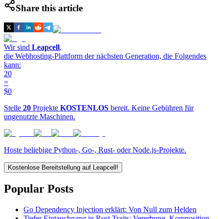
Share this article
Wir sind
Leapcell
,
die Webhosting-Plattform der nächsten Generation, die Folgendes
kann:
20
=
$0
Stelle
20
Projekte
KOSTENLOS
bereit. Keine Gebühren für
ungenutzte Maschinen.
Hoste beliebige Python-, Go-, Rust- oder Node.js-Projekte.
Kostenlose Bereitstellung auf Leapcell!
Popular Posts
Go Dependency Injection erklärt: Von Null zum Helden
Tiefer Eintauchgang in Rust Traits: Vererbung, Komposition