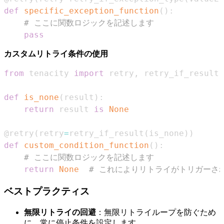
def
specific_exception_function
(
)
:
# ここに関数ロジックを記述します
pass
カスタムリトライ条件の使用
from
 tenacity 
import
 retry
,
def
is_none
(
result
)
:
return
 result 
is
None
@retry
(
retry
=
retry_if_result
(
is_none
)
)
def
custom_condition_function
(
)
:
# ここに関数ロジックを記述します
return
None
# これによりリトライがトリガーさ
ベストプラクティス
無限リトライの回避
：無限リトライループを防ぐため
に、常に停止条件を設定します。