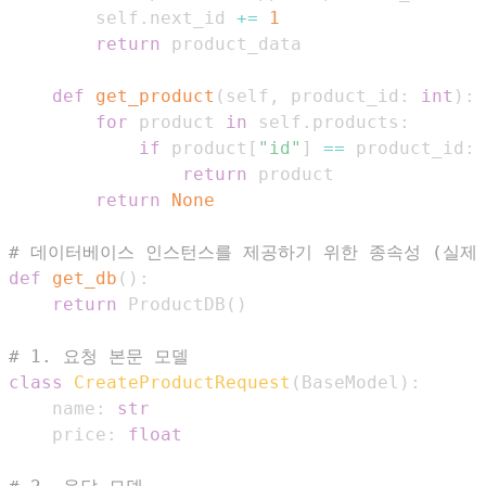
        self
.
next_id 
+=
1
return
def
get_product
(
self
,
 product_id
:
int
)
:
for
 product 
in
 self
.
products
:
if
 product
[
"id"
]
==
 product_id
:
return
return
None
# 데이터베이스 인스턴스를 제공하기 위한 종속성 (실제 
def
get_db
(
)
:
return
 ProductDB
(
)
# 1. 요청 본문 모델
class
CreateProductRequest
(
BaseModel
)
:
    name
:
str
    price
:
float