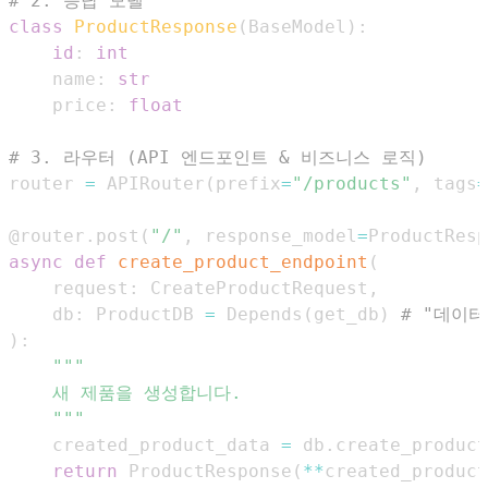
# 2. 응답 모델
class
ProductResponse
(
BaseModel
)
:
id
:
int
    name
:
str
    price
:
float
# 3. 라우터 (API 엔드포인트 & 비즈니스 로직)
router 
=
 APIRouter
(
prefix
=
"/products"
,
 tags
=
@router
.
post
(
"/"
,
 response_model
=
ProductResp
async
def
create_product_endpoint
(
    request
:
 CreateProductRequest
,
    db
:
 ProductDB 
=
 Depends
(
get_db
)
# "데이
)
:
    """
    created_product_data 
=
 db
.
create_product
return
 ProductResponse
(
**
created_product