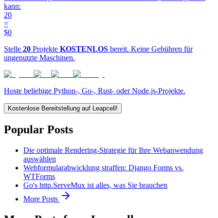
kann:
20
=
$0
Stelle
20
Projekte
KOSTENLOS
bereit. Keine Gebühren für
ungenutzte Maschinen.
Hoste beliebige Python-, Go-, Rust- oder Node.js-Projekte.
Kostenlose Bereitstellung auf Leapcell!
Popular Posts
Die optimale Rendering-Strategie für Ihre Webanwendung
auswählen
Webformularabwicklung straffen: Django Forms vs.
WTForms
Go's http.ServeMux ist alles, was Sie brauchen
More Posts