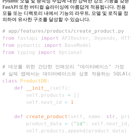
Pydantic 모델 및 종속성 주입에 대한 강력한 강조 기능을 갖춘
FastAPI 또한 버티컬 슬라이싱에 아름답게 적용됩니다. 전용
모듈 또는 디렉토리 내에서 기능의 라우트, 모델 및 로직을 정
의하여 유사한 구조를 달성할 수 있습니다.
# app/features/products/create_product.py
from
 fastapi 
import
 APIRouter
,
 Depends
,
 HTTP
from
 pydantic 
import
from
 typing 
import
# 데모를 위한 간단한 인메모리 "데이터베이스" 가정
# 실제 앱에서는 데이터베이스와 상호 작용하는 SQLAlch
class
ProductDB
:
def
__init__
(
self
)
:
        self
.
products 
=
[
]
        self
.
next_id 
=
1
def
create_product
(
self
,
 name
:
str
,
 pric
        product_data 
=
{
"id"
:
 self
.
next_id
,
        self
.
products
.
append
(
product_data
)