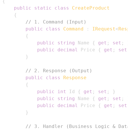
{
public
static
class
CreateProduct
{
// 1. Command (Input)
public
class
Command
:
IRequest
<
Resp
{
public
string
 Name 
{
get
;
set
;
}
public
decimal
 Price 
{
get
;
set
;
}
// 2. Response (Output)
public
class
Response
{
public
int
 Id 
{
get
;
set
;
}
public
string
 Name 
{
get
;
set
;
}
public
decimal
 Price 
{
get
;
set
;
}
// 3. Handler (Business Logic & Data