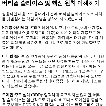
버티컬 슬라이스 및 핵심 원칙 이해하기
실용적인 내용으로 들어가기 전에 버티컬 슬라이스 아키텍처
를 뒷받침하는 핵심 개념을 명확히 해보겠습니다.
N계층 아키텍처
: 프레젠테이션, 비즈니스 로직(서비스 계층),
데이터 액세스(리포지토리 계층)와 같은 논리적 계층으로 애
플리케이션이 분할되는 전통적인 아키텍처 패턴입니다. 각 계
층은 특정 책임을 가지며, 일반적으로 계층 간에 단방향으로
통신합니다.
버티컬 슬라이스
: N계층의 수평적 관심사 분할과 달리, 버티컬
슬라이스는 단일
기능
또는
사용 사례
를 처음부터 끝까지 제공
하는 데 필요한 모든 구성 요소를 캡슐화합니다. 여기에는 API
엔드포인트, 비즈니스 로직, 데이터 액세스, 그리고 특정 UI 구
성 요소(이 글은 주로 백엔드에 초점을 맞춥니다)까지 포함됩
니다. 각 슬라이스는 독립적이며 종종 격리하여 개발, 테스트
및 배포될 수 있습니다.
도메인 주도 설계 (DDD)
: 엄격하게 요구되지는 않지만, 버티
컬 슬라이스는 일반적으로 기능이 비즈니스 도메인을 중심으
로 구성되는 DDD 원칙과 잘 맞습니다. 이는 특정 도메인 기능