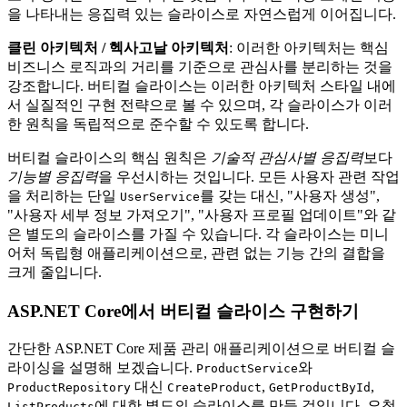
을 나타내는 응집력 있는 슬라이스로 자연스럽게 이어집니다.
클린 아키텍처 / 헥사고날 아키텍처
: 이러한 아키텍처는 핵심
비즈니스 로직과의 거리를 기준으로 관심사를 분리하는 것을
강조합니다. 버티컬 슬라이스는 이러한 아키텍처 스타일 내에
서 실질적인 구현 전략으로 볼 수 있으며, 각 슬라이스가 이러
한 원칙을 독립적으로 준수할 수 있도록 합니다.
버티컬 슬라이스의 핵심 원칙은
기술적 관심사별 응집력
보다
기능별 응집력
을 우선시하는 것입니다. 모든 사용자 관련 작업
을 처리하는 단일
를 갖는 대신, "사용자 생성",
UserService
"사용자 세부 정보 가져오기", "사용자 프로필 업데이트"와 같
은 별도의 슬라이스를 가질 수 있습니다. 각 슬라이스는 미니
어처 독립형 애플리케이션으로, 관련 없는 기능 간의 결합을
크게 줄입니다.
ASP.NET Core에서 버티컬 슬라이스 구현하기
간단한 ASP.NET Core 제품 관리 애플리케이션으로 버티컬 슬
라이싱을 설명해 보겠습니다.
와
ProductService
대신
,
,
ProductRepository
CreateProduct
GetProductById
에 대한 별도의 슬라이스를 만들 것입니다. 요청
ListProducts