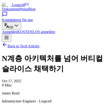
0.3
Leapcell
Dokumente
Preise
Blog
Kontaktieren Sie uns
DE
Anmelden
KOSTENLOS
anmelden
Back to Tech Articles
N계층 아키텍처를 넘어 버티컬
슬라이스 채택하기
Oct 17, 2025
# Misc
James Reed
Infrastructure Engineer · Leapcell