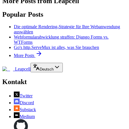
More Posts from Leapcell
Popular Posts
Die optimale Rendering-Strategie für Ihre Webanwendung
auswählen
Webformularabwicklung straffen: Django Forms vs.
WTForms
Go's http.ServeMux ist alles, was Sie brauchen
More Posts
Leapcell
Deutsch
Kontakt
Twitter
Discord
Substack
Medium