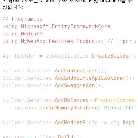
또는
에서 MediatR 및 DbContext를 구
Program.cs
Startup.cs
성합니다:
// Program.cs
using
Microsoft
.
EntityFrameworkCore
;
using
MediatR
;
using
MyWebApp
.
Features
.
Products
;
// Importa
var
 builder 
=
 WebApplication
.
CreateBuilder
(
a
builder
.
Services
.
AddControllers
(
)
;
builder
.
Services
.
AddEndpointsApiExplorer
(
)
;
builder
.
Services
.
AddSwaggerGen
(
)
;
builder
.
Services
.
AddDbContext
<
ProductContext
    options
.
UseInMemoryDatabase
(
"ProductDb"
)
builder
.
Services
.
AddMediatR
(
cfg 
=>
 cfg
.
Regis
var
 app 
=
 builder
.
Build
(
)
;