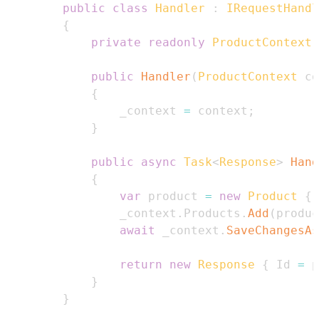
public
class
Handler
:
IRequestHandl
{
private
readonly
ProductContext
 
public
Handler
(
ProductContext
 co
{
                _context 
=
 context
;
}
public
async
Task
<
Response
>
Hand
{
var
 product 
=
new
Product
{
 
                _context
.
Products
.
Add
(
produc
await
 _context
.
SaveChangesAs
return
new
Response
{
 Id 
=
 p
}
}