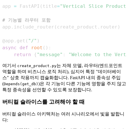
app 
=
 FastAPI
(
title
=
"Vertical Slice Product 
# 기능별 라우터 포함
app
.
include_router
(
create_product
.
router
)
@app
.
get
(
"/"
)
async
def
root
(
)
:
return
{
"message"
:
"Welcome to the Verti
여기서
는 자체 모델, 라우터(엔드포인트
create_product.py
역할을 하며 비즈니스 로직 처리), 심지어 특정 "데이터베이
스" 상호 작용까지 캡슐화합니다. FastAPI 내의 종속성 주입
(
)은 각 기능이 다른 기능에 영향을 주지 않고
Depends(get_db)
특정 종속성을 선언할 수 있도록 보장합니다.
버티컬 슬라이스를 고려해야 할 때
버티컬 슬라이스 아키텍처는 여러 시나리오에서 빛을 발합니
다: