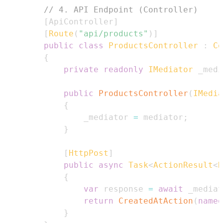
// 4. API Endpoint (Controller)
[
ApiController
]
[
Route
(
"api/products"
)
]
public
class
ProductsController
:
Co
{
private
readonly
IMediator
 _medi
public
ProductsController
(
IMedia
{
                _mediator 
=
 mediator
;
}
[
HttpPost
]
public
async
Task
<
ActionResult
<
R
{
var
 response 
=
await
 _mediat
return
CreatedAtAction
(
nameo
}