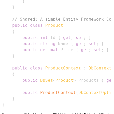
}
}
// Shared: A simple Entity Framework Cor
public
class
Product
{
public
int
 Id 
{
get
;
set
;
}
public
string
 Name 
{
get
;
set
;
}
public
decimal
 Price 
{
get
;
set
;
}
}
public
class
ProductContext
:
DbContext
{
public
DbSet
<
Product
>
 Products 
{
get
public
ProductContext
(
DbContextOptio
}
}