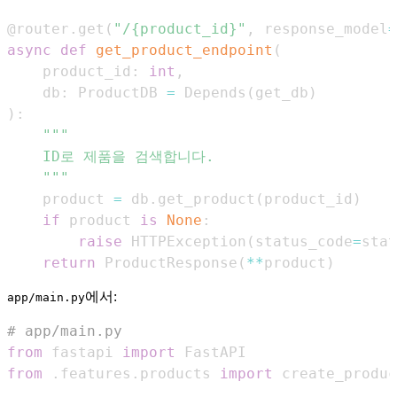
@router
.
get
(
"/{product_id}"
,
 response_model
=
async
def
get_product_endpoint
(
    product_id
:
int
,
    db
:
 ProductDB 
=
 Depends
(
get_db
)
)
:
    """
    product 
=
 db
.
get_product
(
product_id
)
if
 product 
is
None
:
raise
 HTTPException
(
status_code
=
stat
return
 ProductResponse
(
**
product
)
에서:
app/main.py
# app/main.py
from
 fastapi 
import
from
.
features
.
products 
import