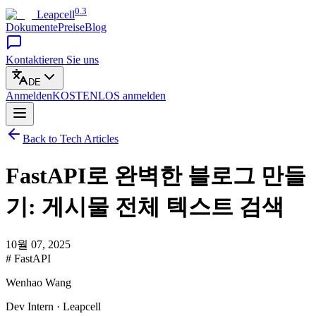
0.3
Leapcell
Dokumente
Preise
Blog
Kontaktieren Sie uns
DE
Anmelden
KOSTENLOS
anmelden
Back to Tech Articles
FastAPI로 완벽한 블로그 만들
기: 게시물 전체 텍스트 검색
10월 07, 2025
# FastAPI
Wenhao Wang
Dev Intern · Leapcell