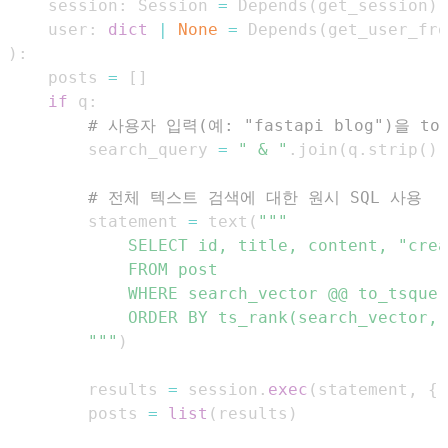
    session
:
 Session 
=
 Depends
(
get_session
)
,
    user
:
dict
|
None
=
 Depends
(
get_user_fro
)
:
    posts 
=
[
]
if
 q
:
# 사용자 입력(예: "fastapi blog")을 to
        search_query 
=
" & "
.
join
(
q
.
strip
(
)
.
# 전체 텍스트 검색에 대한 원시 SQL 사용
        statement 
=
 text
(
        """
)
        results 
=
 session
.
exec
(
statement
,
{
"
        posts 
=
list
(
results
)