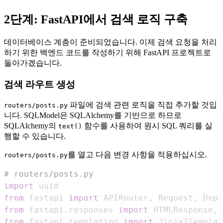
2단계: FastAPI에서 검색 로직 구축
데이터베이스 계층이 준비되었습니다. 이제 검색 요청을 처리
하기 위한 백엔드 코드를 작성하기 위해 FastAPI 프로젝트로
돌아가겠습니다.
검색 라우트 생성
파일에 검색 관련 로직을 직접 추가할 것입
routers/posts.py
니다. SQLModel은 SQLAlchemy를 기반으로 하므로
SQLAlchemy의
함수를 사용하여 원시 SQL 쿼리를 실
text()
행할 수 있습니다.
를 열고 다음 변경 사항을 적용하십시오.
routers/posts.py
# routers/posts.py
import
from
 fastapi 
import
 APIRouter
,
 Request
,
 Depe
from
 fastapi
.
responses 
import
 HTMLResponse
,
from
 fastapi
.
templating 
import