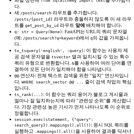
파일 상단에
를 추가합니
from sqlalchemy import text
다.
새
라우트를 추가합니다.
/posts/search
라우트와 충돌하지 않도록 이 새 라우
/posts/{post_id}
트를
라우트
앞에
배치해야 합니다.
get_post_by_id
: FastAPI는 URL의 쿼리 문자열
q: str = Query(None)
(예:
)에서
의 값을 가져옵니
/posts/search?q=keyword
q
다.
: 이 함수는 사용자 제
to_tsquery('english', :query)
공 검색 문자열을
열과 일치시킬 수 있는 특수
tsvector
쿼리 유형으로 변환합니다.
를 사용하여 여러 단어를 연
&
결하여 모든 단어가 일치해야 함을 나타냅니다.
연산자: 전체 텍스트 검색을 위한 "일치" 연산자입니
@@
다.
줄이 검색 작업의 핵심
WHERE search_vector @@ ...
입니다.
: 이 함수는 쿼리 용어가 블로그 게시물과
ts_rank(...)
얼마나 잘 일치하는지에 따라 "관련성 순위"를 계산합니
다. 가장 관련성 높은 기사가 먼저 나타나도록 이 순위로
정렬합니다.
session.exec(statement, {"query":
: 원시 SQL 쿼리를
search_query}).mappings().all())
실행하고
을 사용하여 결과를 딕셔너
.mappings().all()