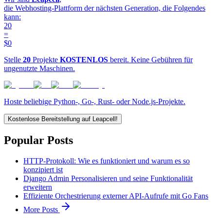
die Webhosting-Plattform der nächsten Generation, die Folgendes
kann:
20
=
$0
Stelle
20
Projekte
KOSTENLOS
bereit. Keine Gebühren für
ungenutzte Maschinen.
Hoste beliebige Python-, Go-, Rust- oder Node.js-Projekte.
Kostenlose Bereitstellung auf Leapcell!
Popular Posts
HTTP-Protokoll: Wie es funktioniert und warum es so
konzipiert ist
Django Admin Personalisieren und seine Funktionalität
erweitern
Effiziente Orchestrierung externer API-Aufrufe mit Go Fans
More Posts