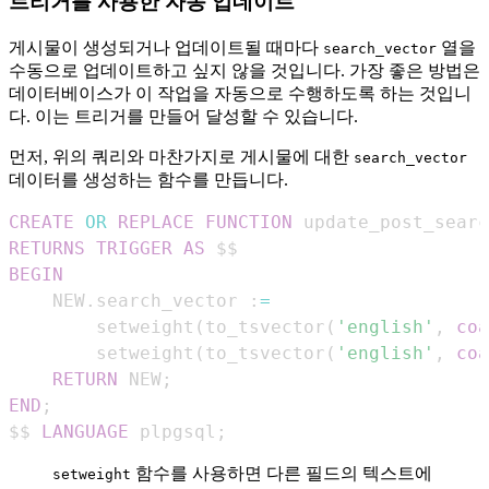
트리거를 사용한 자동 업데이트
게시물이 생성되거나 업데이트될 때마다
열을
search_vector
수동으로 업데이트하고 싶지 않을 것입니다. 가장 좋은 방법은
데이터베이스가 이 작업을 자동으로 수행하도록 하는 것입니
다. 이는 트리거를 만들어 달성할 수 있습니다.
먼저, 위의 쿼리와 마찬가지로 게시물에 대한
search_vector
데이터를 생성하는 함수를 만듭니다.
CREATE
OR
REPLACE
FUNCTION
 update_post_searc
RETURNS
TRIGGER
AS
BEGIN
    NEW
.
search_vector :
=
        setweight
(
to_tsvector
(
'english'
,
coa
        setweight
(
to_tsvector
(
'english'
,
coa
RETURN
 NEW
;
END
;
$$ 
LANGUAGE
 plpgsql
;
함수를 사용하면 다른 필드의 텍스트에
setweight