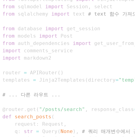
from
 sqlmodel 
import
 Session
,
from
 sqlalchemy 
import
 text 
# text 함수 가져
from
 database 
import
from
 models 
import
from
 auth_dependencies 
import
 get_user_from
import
import
router 
=
 APIRouter
(
)
templates 
=
 Jinja2Templates
(
directory
=
"templ
# ... 다른 라우트 ...
@router
.
get
(
"/posts/search"
,
 response_class
=
def
search_posts
(
    request
:
 Request
,
    q
:
str
=
 Query
(
None
)
,
# 쿼리 매개변수에서 