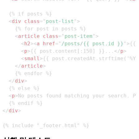
<
div
class
=
"
post-list
"
>
<
article
class
=
"
post-item
"
>
<
h2
>
<
a
href
=
"
/posts/{{ post.id }}
"
>
{{ 
<
p
>
{{ post.content[:150] }}...
</
p
>
<
small
>
{{ post.createdAt.strftime('%Y-
</
article
>
</
div
>
<
p
>
No posts found matching your search. Pl
</
div
>
{% include "_footer.html" %}