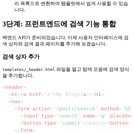
리 목록으로 변환하여 템플릿에서 쉽게 사용할 수 있습
니다.
3단계: 프런트엔드에 검색 기능 통합
백엔드 API가 준비되었습니다. 이제 사용자 인터페이스에 검
색 상자와 검색 결과 페이지를 추가해 보겠습니다.
검색 상자 추가
파일을 열고 탐색 모음에 검색 양식
templates/_header.html
을 추가합니다.
<
header
>
<
h1
>
<
a
href
=
"
/
"
>
My Blog
</
a
>
</
h1
>
<
nav
>
<
form
action
=
"
/posts/search
"
method
=
"
GET
<
input
type
=
"
search
"
name
=
"
q
"
placehol
<
button
type
=
"
submit
"
>
Search
</
button
>
</
form
>