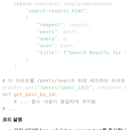
return
 templates
.
TemplateResponse
(
"search-results.html"
,
{
"request"
:
 request
,
"posts"
:
 posts
,
"query"
:
 q
,
"user"
:
 user
,
"title"
:
f"Search Results for '
{
}
)
# 이 라우트를 /posts/search 뒤에 배치하여 라우트
@router
.
get
(
"/posts/{post_id}}"
,
 response_cl
def
get_post_by_id
(
# ... 함수 내용이 동일하게 유지됨
# ...
코드 설명
: