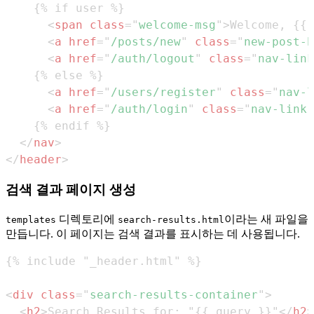
<
span
class
=
"
welcome-msg
"
>
Welcome, {{ 
<
a
href
=
"
/posts/new
"
class
=
"
new-post-b
<
a
href
=
"
/auth/logout
"
class
=
"
nav-link
<
a
href
=
"
/users/register
"
class
=
"
nav-l
<
a
href
=
"
/auth/login
"
class
=
"
nav-link
"
</
nav
>
</
header
>
검색 결과 페이지 생성
디렉토리에
이라는 새 파일을
templates
search-results.html
만듭니다. 이 페이지는 검색 결과를 표시하는 데 사용됩니다.
<
div
class
=
"
search-results-container
"
>
<
h2
>
Search Results for: "{{ query }}"
</
h2
>