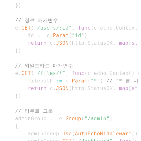
}
)
// 경로 매개변수
	e
.
GET
(
"/users/:id"
,
func
(
c echo
.
Context
)
		id 
:=
 c
.
Param
(
"id"
)
return
 c
.
JSON
(
http
.
StatusOK
,
map
[
str
}
)
// 와일드카드 매개변수
	e
.
GET
(
"/files/*"
,
func
(
c echo
.
Context
)
e
		filepath 
:=
 c
.
Param
(
"*"
)
// "*"를 
return
 c
.
JSON
(
http
.
StatusOK
,
map
[
str
}
)
// 라우트 그룹
	adminGroup 
:=
 e
.
Group
(
"/admin"
)
{
		adminGroup
.
Use
(
AuthEchoMiddleware
(
)
)