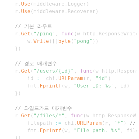
	r
.
Use
(
middleware
.
Logger
)
	r
.
Use
(
middleware
.
Recoverer
)
// 기본 라우트
	r
.
Get
(
"/ping"
,
func
(
w http
.
ResponseWrite
		w
.
Write
(
[
]
byte
(
"pong"
)
)
}
)
// 경로 매개변수
	r
.
Get
(
"/users/{id}"
,
func
(
w http
.
Respons
		id 
:=
 chi
.
URLParam
(
r
,
"id"
)
		fmt
.
Fprintf
(
w
,
"User ID: %s"
,
 id
)
}
)
// 와일드카드 매개변수
	r
.
Get
(
"/files/*"
,
func
(
w http
.
ResponseWr
		filepath 
:=
 chi
.
URLParam
(
r
,
"*"
)
//
		fmt
.
Fprintf
(
w
,
"File path: %s"
,
 file
}
)