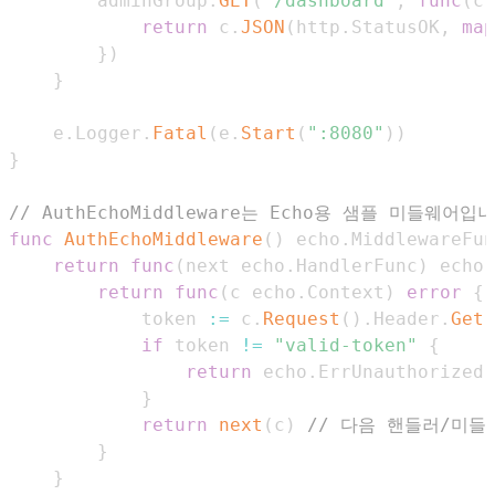
		adminGroup
.
GET
(
"/dashboard"
,
func
(
c 
return
 c
.
JSON
(
http
.
StatusOK
,
map
}
)
}
	e
.
Logger
.
Fatal
(
e
.
Start
(
":8080"
)
)
}
// AuthEchoMiddleware는 Echo용 샘플 미들웨어입
func
AuthEchoMiddleware
(
)
 echo
.
MiddlewareFun
return
func
(
next echo
.
HandlerFunc
)
 echo
.
return
func
(
c echo
.
Context
)
error
{
			token 
:=
 c
.
Request
(
)
.
Header
.
Get
(
if
 token 
!=
"valid-token"
{
return
 echo
.
}
return
next
(
c
)
// 다음 핸들러/미들
}
}