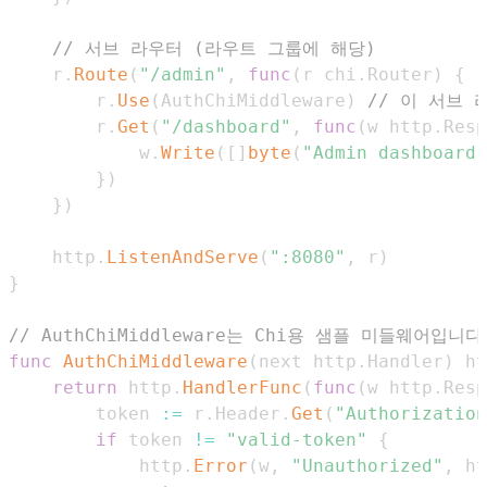
// 서브 라우터 (라우트 그룹에 해당)
	r
.
Route
(
"/admin"
,
func
(
r chi
.
Router
)
{
		r
.
Use
(
AuthChiMiddleware
)
// 이 서브 라
		r
.
Get
(
"/dashboard"
,
func
(
w http
.
Resp
			w
.
Write
(
[
]
byte
(
"Admin dashboard"
}
)
}
)
	http
.
ListenAndServe
(
":8080"
,
 r
)
}
// AuthChiMiddleware는 Chi용 샘플 미들웨어입니다
func
AuthChiMiddleware
(
next http
.
Handler
)
 ht
return
 http
.
HandlerFunc
(
func
(
w http
.
Resp
		token 
:=
 r
.
Header
.
Get
(
"Authorization
if
 token 
!=
"valid-token"
{
			http
.
Error
(
w
,
"Unauthorized"
,
 ht