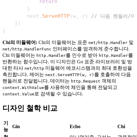
return
}
		next
.
ServeHTTP
(
w
,
 r
)
// 다음 핸들러/
}
)
}
Chi의 미들웨어:
Chi의 미들웨어는 표준
및
net/http.Handler
인터페이스를 엄격하게 준수합니다.
net/http.HandlerFunc
Chi 미들웨어는
를 인수로 받아
를
http.Handler
http.Handler
반환하는 함수입니다. 이 디자인은 Go 표준 라이브러리 및 방
대한 타사
미들웨어 에코시스템과의 최대 호환성을
net/http
촉진합니다. 제어는
를 호출하여 다음
next.ServeHTTP(w, r)
핸들러로 전달됩니다. 데이터는
객체의
http.Request
를 사용하여 체인을 통해 전달되고
context.WithValue
로 검색될 수 있습니다.
context.Value
디자인 철학 비교
기
Gin
Echo
Chi
능