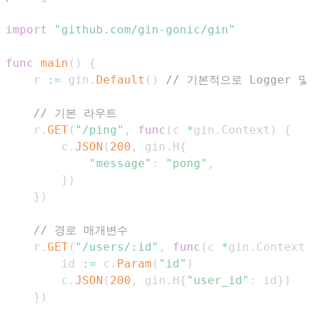
import
"github.com/gin-gonic/gin"
func
main
(
)
{
	r 
:=
 gin
.
Default
(
)
// 기본적으로 Logger 및
// 기본 라우트
	r
.
GET
(
"/ping"
,
func
(
c 
*
gin
.
Context
)
{
		c
.
JSON
(
200
,
 gin
.
H
{
"message"
:
"pong"
,
}
)
}
)
// 경로 매개변수
	r
.
GET
(
"/users/:id"
,
func
(
c 
*
gin
.
Context
)
		id 
:=
 c
.
Param
(
"id"
)
		c
.
JSON
(
200
,
 gin
.
H
{
"user_id"
:
 id
}
)
}
)