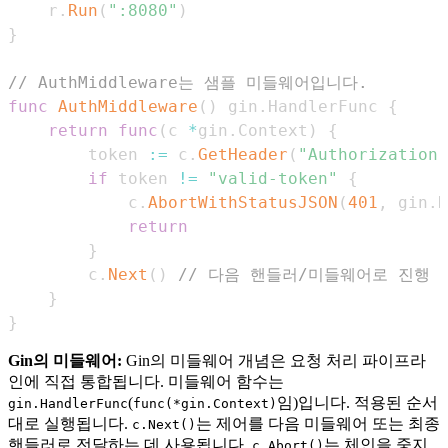
	r
.
Run
(
":8080"
)
}
// AuthMiddleware는 샘플 미들웨어입니다.
func
AuthMiddleware
(
)
 gin
.
HandlerFunc 
{
return
func
(
c 
*
gin
.
Context
)
{
		token 
:=
 c
.
GetHeader
(
"Authorization"
if
 token 
!=
"valid-token"
{
			c
.
AbortWithStatusJSON
(
401
,
 gin
.
H
return
}
		c
.
Next
(
)
// 다음 핸들러/미들웨어로 진행
}
}
Gin의 미들웨어:
Gin의 미들웨어 개념은 요청 처리 파이프라
인에 직접 통합됩니다. 미들웨어 함수는
(
임)입니다. 적용된 순서
gin.HandlerFunc
func(*gin.Context)
대로 실행됩니다.
는 제어를 다음 미들웨어 또는 최종
c.Next()
핸들러로 전달하는 데 사용됩니다.
는 체인을 중지
c.Abort()