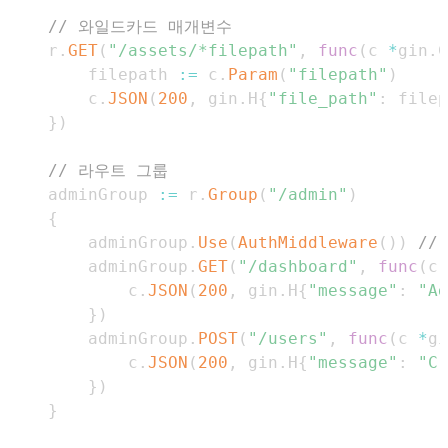
// 와일드카드 매개변수
	r
.
GET
(
"/assets/*filepath"
,
func
(
c 
*
gin
.
C
		filepath 
:=
 c
.
Param
(
"filepath"
)
		c
.
JSON
(
200
,
 gin
.
H
{
"file_path"
:
 filep
}
)
// 라우트 그룹
	adminGroup 
:=
 r
.
Group
(
"/admin"
)
{
		adminGroup
.
Use
(
AuthMiddleware
(
)
)
//
		adminGroup
.
GET
(
"/dashboard"
,
func
(
c 
			c
.
JSON
(
200
,
 gin
.
H
{
"message"
:
"Ad
}
)
		adminGroup
.
POST
(
"/users"
,
func
(
c 
*
gi
			c
.
JSON
(
200
,
 gin
.
H
{
"message"
:
"Cr
}
)
}