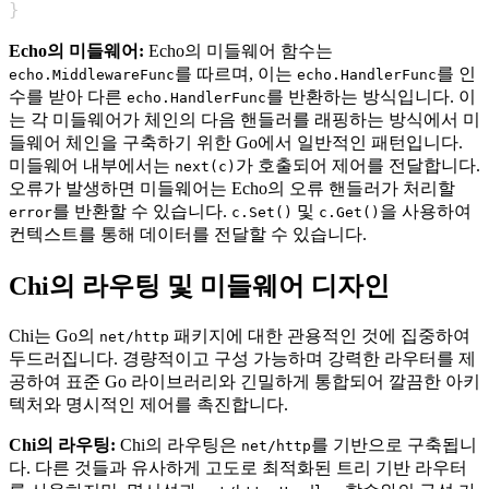
}
Echo의 미들웨어:
Echo의 미들웨어 함수는
를 따르며, 이는
를 인
echo.MiddlewareFunc
echo.HandlerFunc
수를 받아 다른
를 반환하는 방식입니다. 이
echo.HandlerFunc
는 각 미들웨어가 체인의 다음 핸들러를 래핑하는 방식에서 미
들웨어 체인을 구축하기 위한 Go에서 일반적인 패턴입니다.
미들웨어 내부에서는
가 호출되어 제어를 전달합니다.
next(c)
오류가 발생하면 미들웨어는 Echo의 오류 핸들러가 처리할
를 반환할 수 있습니다.
및
을 사용하여
error
c.Set()
c.Get()
컨텍스트를 통해 데이터를 전달할 수 있습니다.
Chi의 라우팅 및 미들웨어 디자인
Chi는 Go의
패키지에 대한 관용적인 것에 집중하여
net/http
두드러집니다. 경량적이고 구성 가능하며 강력한 라우터를 제
공하여 표준 Go 라이브러리와 긴밀하게 통합되어 깔끔한 아키
텍처와 명시적인 제어를 촉진합니다.
Chi의 라우팅:
Chi의 라우팅은
를 기반으로 구축됩니
net/http
다. 다른 것들과 유사하게 고도로 최적화된 트리 기반 라우터