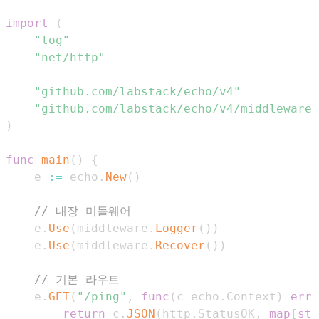
import
(
"log"
"net/http"
"github.com/labstack/echo/v4"
"github.com/labstack/echo/v4/middleware"
)
func
main
(
)
{
	e 
:=
 echo
.
New
(
)
// 내장 미들웨어
	e
.
Use
(
middleware
.
Logger
(
)
)
	e
.
Use
(
middleware
.
Recover
(
)
)
// 기본 라우트
	e
.
GET
(
"/ping"
,
func
(
c echo
.
Context
)
erro
return
 c
.
JSON
(
http
.
StatusOK
,
map
[
str