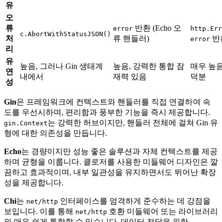
유
오
류
반환 (Echo 오
error
http.Err
c.AbortWithStatusJSON()
처
류 핸들러)
반환
error
리
유
높음, 그러나 Gin 생태계
높음, 강력한 통합 잠
매우 높음
연
내에서
재력 있음
덕분
성
Gin
은 프레임워크에 컨텍스트와 핸들러를 직접 연결하여 속
도를 우선시하며, 편리함과 풍부한 기능을 즉시 제공합니다.
는 강력한 허브이지만, 핸들러 전체에 걸쳐 Gin 유
gin.Context
형에 대한 의존성을 만듭니다.
Echo
는 경량이지만 성능 좋은 솔루션과 자체 컨텍스트를 제공
하며 균형을 이룹니다. 클로저를 사용한 미들웨어 디자인은 깔
끔하고 효과적이며, 내부 일관성을 유지하면서도 뛰어난 확장
성을 제공합니다.
Chi
는
인터페이스를 엄격하게 준수하는 데 강점을
net/http
보입니다. 이를 통해
호환 미들웨어 또는 라이브러리
net/http
와 매우 쉽게 통합할 수 있습니다. 데이터 전달을 위한