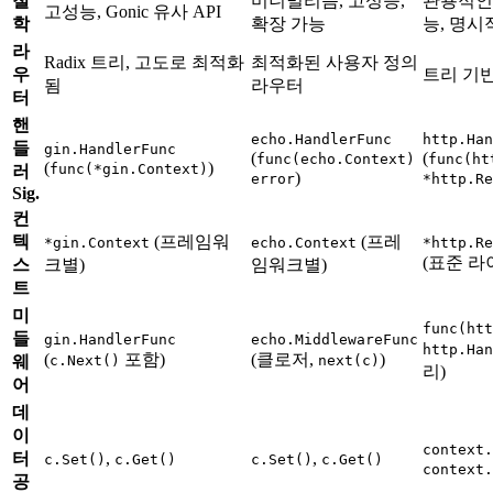
철
미니멀리즘, 고성능,
관용적
고성능, Gonic 유사 API
학
확장 가능
능, 명시
라
Radix 트리, 고도로 최적화
최적화된 사용자 정의
우
트리 기반
됨
라우터
터
핸
echo.HandlerFunc
http.Han
들
gin.HandlerFunc
(
(
func(echo.Context)
func(ht
(
)
func(*gin.Context)
러
)
error
*http.Re
Sig.
컨
텍
(프레임워
(프레
*gin.Context
echo.Context
*http.Re
(표준 라
스
크별)
임워크별)
트
미
func(htt
들
gin.HandlerFunc
echo.MiddlewareFunc
http.Han
(
포함)
(클로저,
)
웨
c.Next()
next(c)
리)
어
데
이
context.
터
,
,
c.Set()
c.Get()
c.Set()
c.Get()
context.
공