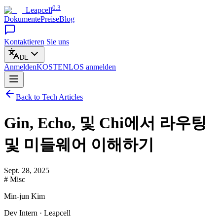
0.3
Leapcell
Dokumente
Preise
Blog
Kontaktieren Sie uns
DE
Anmelden
KOSTENLOS
anmelden
Back to Tech Articles
Gin, Echo, 및 Chi에서 라우팅
및 미들웨어 이해하기
Sept. 28, 2025
# Misc
Min-jun Kim
Dev Intern · Leapcell