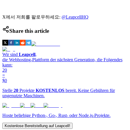
X에서 저희를 팔로우하세요:
@LeapcellHQ
Share this article
Wir sind
Leapcell
,
die Webhosting-Plattform der nächsten Generation, die Folgendes
kann:
20
=
$0
Stelle
20
Projekte
KOSTENLOS
bereit. Keine Gebühren für
ungenutzte Maschinen.
Hoste beliebige Python-, Go-, Rust- oder Node.js-Projekte.
Kostenlose Bereitstellung auf Leapcell!