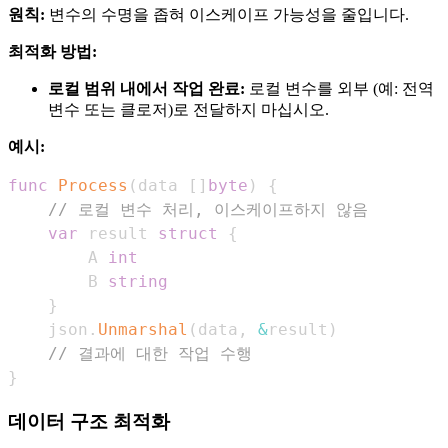
원칙:
변수의 수명을 좁혀 이스케이프 가능성을 줄입니다.
최적화 방법:
로컬 범위 내에서 작업 완료:
로컬 변수를 외부 (예: 전역
변수 또는 클로저)로 전달하지 마십시오.
예시:
func
Process
(
data 
[
]
byte
)
{
// 로컬 변수 처리, 이스케이프하지 않음
var
 result 
struct
{
        A 
int
        B 
string
}
    json
.
Unmarshal
(
data
,
&
result
)
// 결과에 대한 작업 수행
}
데이터 구조 최적화