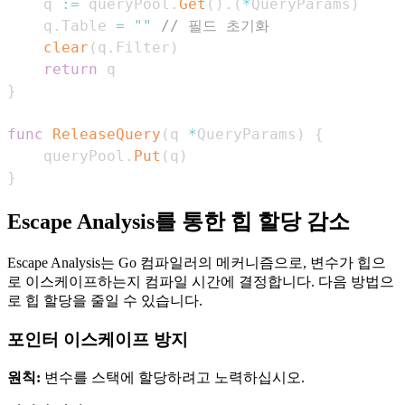
    q 
:=
 queryPool
.
Get
(
)
.
(
*
QueryParams
)
    q
.
Table 
=
""
// 필드 초기화
clear
(
q
.
Filter
)
return
}
func
ReleaseQuery
(
q 
*
QueryParams
)
{
    queryPool
.
Put
(
q
)
}
Escape Analysis를 통한 힙 할당 감소
Escape Analysis는 Go 컴파일러의 메커니즘으로, 변수가 힙으
로 이스케이프하는지 컴파일 시간에 결정합니다. 다음 방법으
로 힙 할당을 줄일 수 있습니다.
포인터 이스케이프 방지
원칙:
변수를 스택에 할당하려고 노력하십시오.