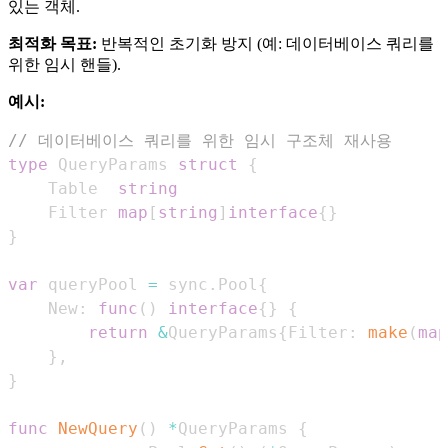
있는 객체.
최적화 목표:
반복적인 초기화 방지 (예: 데이터베이스 쿼리를
위한 임시 핸들).
예시:
// 데이터베이스 쿼리를 위한 임시 구조체 재사용
type
 QueryParams 
struct
{
    Table  
string
    Filter 
map
[
string
]
interface
{
}
}
var
 queryPool 
=
 sync
.
Pool
{
    New
:
func
(
)
interface
{
}
{
return
&
QueryParams
{
Filter
:
make
(
map
}
,
}
func
NewQuery
(
)
*
QueryParams 
{