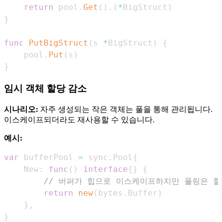
return
 pool
.
Get
(
)
.
(
*
BigStruct
)
}
func
PutBigStruct
(
s 
*
BigStruct
)
{
    pool
.
Put
(
s
)
}
임시 객체 할당 감소
시나리오:
자주 생성되는 작은 객체는 풀을 통해 관리됩니다.
이스케이프되더라도 재사용할 수 있습니다.
예시:
var
 bufferPool 
=
 sync
.
Pool
{
    New
:
func
(
)
interface
{
}
{
// 버퍼가 힙으로 이스케이프하지만 풀링은 할
return
new
(
bytes
.
Buffer
)
}
,
}