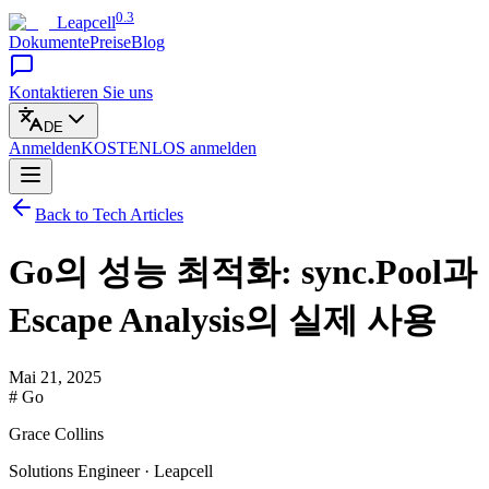
0.3
Leapcell
Dokumente
Preise
Blog
Kontaktieren Sie uns
DE
Anmelden
KOSTENLOS
anmelden
Back to Tech Articles
Go의 성능 최적화: sync.Pool과
Escape Analysis의 실제 사용
Mai 21, 2025
# Go
Grace Collins
Solutions Engineer · Leapcell