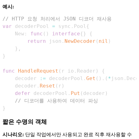
예시:
// HTTP 요청 처리에서 JSON 디코더 재사용
var
 decoderPool 
=
 sync
.
Pool
{
    New
:
func
(
)
interface
{
}
{
return
 json
.
NewDecoder
(
nil
)
}
,
}
func
HandleRequest
(
r io
.
Reader
)
{
    decoder 
:=
 decoderPool
.
Get
(
)
.
(
*
json
.
Deco
    decoder
.
Reset
(
r
)
defer
 decoderPool
.
Put
(
decoder
)
// 디코더를 사용하여 데이터 파싱
}
짧은 수명의 객체
시나리오:
단일 작업에서만 사용되고 완료 직후 재사용할 수