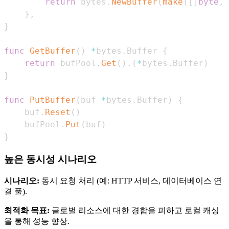
return
 bytes
.
NewBuffer
(
make
(
[
]
byte
,
}
,
}
func
GetBuffer
(
)
*
bytes
.
Buffer 
{
return
 bufPool
.
Get
(
)
.
(
*
bytes
.
Buffer
)
}
func
PutBuffer
(
buf 
*
bytes
.
Buffer
)
{
    buf
.
Reset
(
)
    bufPool
.
Put
(
buf
)
}
높은 동시성 시나리오
시나리오:
동시 요청 처리 (예: HTTP 서비스, 데이터베이스 연
결 풀).
최적화 목표:
글로벌 리소스에 대한 경합을 피하고 로컬 캐싱
을 통해 성능 향상.