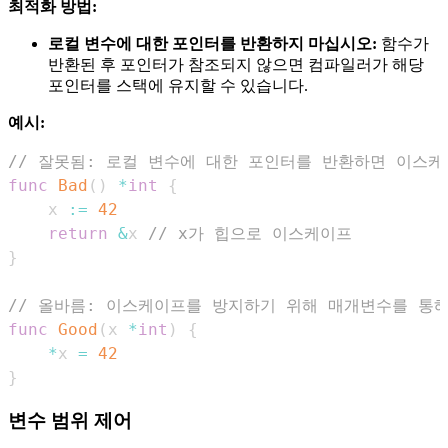
최적화 방법:
로컬 변수에 대한 포인터를 반환하지 마십시오:
함수가
반환된 후 포인터가 참조되지 않으면 컴파일러가 해당
포인터를 스택에 유지할 수 있습니다.
예시:
// 잘못됨: 로컬 변수에 대한 포인터를 반환하면 이스
func
Bad
(
)
*
int
{
    x 
:=
42
return
&
x 
// x가 힙으로 이스케이프
}
// 올바름: 이스케이프를 방지하기 위해 매개변수를 통
func
Good
(
x 
*
int
)
{
*
x 
=
42
}
변수 범위 제어