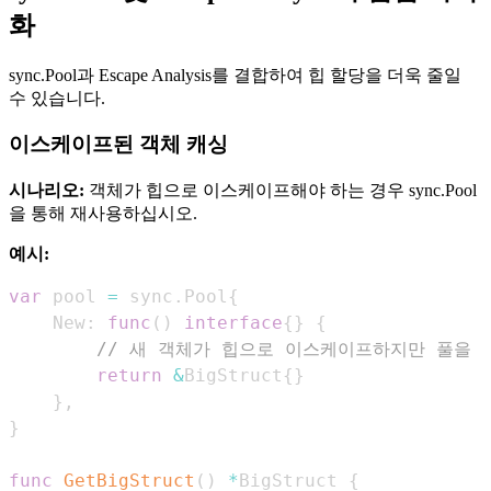
화
sync.Pool과 Escape Analysis를 결합하여 힙 할당을 더욱 줄일
수 있습니다.
이스케이프된 객체 캐싱
시나리오:
객체가 힙으로 이스케이프해야 하는 경우 sync.Pool
을 통해 재사용하십시오.
예시:
var
 pool 
=
 sync
.
Pool
{
    New
:
func
(
)
interface
{
}
{
// 새 객체가 힙으로 이스케이프하지만 풀을 
return
&
BigStruct
{
}
}
,
}
func
GetBigStruct
(
)
*
BigStruct 
{