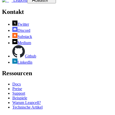
Leapcell
Deutsch
Kontakt
Twitter
Discord
Substack
Medium
Github
LinkedIn
Ressourcen
Docs
Preise
Support
Beispiele
Warum Leapcell?
Technische Artikel