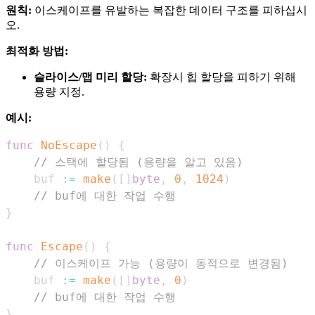
원칙:
이스케이프를 유발하는 복잡한 데이터 구조를 피하십시
오.
최적화 방법:
슬라이스/맵 미리 할당:
확장시 힙 할당을 피하기 위해
용량 지정.
예시:
func
NoEscape
(
)
{
// 스택에 할당됨 (용량을 알고 있음)
    buf 
:=
make
(
[
]
byte
,
0
,
1024
)
// buf에 대한 작업 수행
}
func
Escape
(
)
{
// 이스케이프 가능 (용량이 동적으로 변경됨)
    buf 
:=
make
(
[
]
byte
,
0
)
// buf에 대한 작업 수행
}