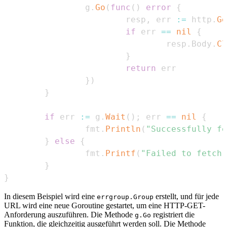
                g
.
Go
(
func
(
)
error
{
                        resp
,
 err 
:=
 http
.
Ge
if
 err 
==
nil
{
                                resp
.
Body
.
Cl
}
return
}
)
}
if
 err 
:=
 g
.
Wait
(
)
;
 err 
==
nil
{
                fmt
.
Println
(
"Successfully fe
}
else
{
                fmt
.
Printf
(
"Failed to fetch 
}
}
In diesem Beispiel wird eine
erstellt, und für jede
errgroup.Group
URL wird eine neue Goroutine gestartet, um eine HTTP-GET-
Anforderung auszuführen. Die Methode
registriert die
g.Go
Funktion, die gleichzeitig ausgeführt werden soll. Die Methode