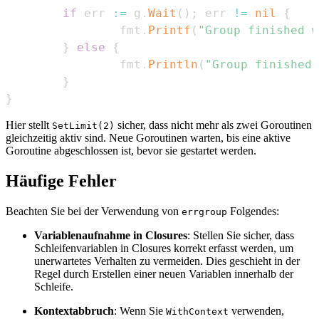
if
 err 
:=
 g
.
Wait
(
)
;
 err 
!=
nil
{
                fmt
.
Printf
(
"Group finished w
}
else
{
                fmt
.
Println
(
"Group finished 
}
}
Hier stellt
sicher, dass nicht mehr als zwei Goroutinen
SetLimit(2)
gleichzeitig aktiv sind. Neue Goroutinen warten, bis eine aktive
Goroutine abgeschlossen ist, bevor sie gestartet werden.
Häufige Fehler
Beachten Sie bei der Verwendung von
Folgendes:
errgroup
Variablenaufnahme in Closures
: Stellen Sie sicher, dass
Schleifenvariablen in Closures korrekt erfasst werden, um
unerwartetes Verhalten zu vermeiden. Dies geschieht in der
Regel durch Erstellen einer neuen Variablen innerhalb der
Schleife.
Kontextabbruch
: Wenn Sie
verwenden,
WithContext