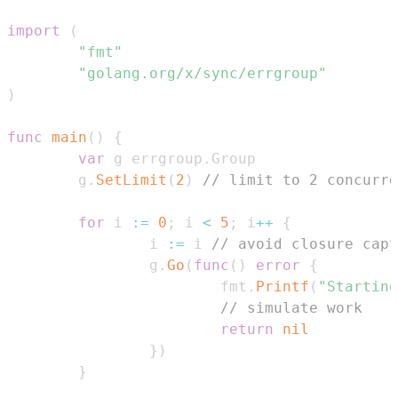
import
(
"fmt"
"golang.org/x/sync/errgroup"
)
func
main
(
)
{
var
 g errgroup
.
        g
.
SetLimit
(
2
)
// limit to 2 concurre
for
 i 
:=
0
;
 i 
<
5
;
 i
++
{
                i 
:=
 i 
// avoid closure capt
                g
.
Go
(
func
(
)
error
{
                        fmt
.
Printf
(
"Starting
// simulate work
return
nil
}
)
}