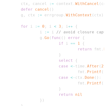
        ctx
,
 cancel 
:=
 context
.
WithCancel
(
co
defer
cancel
(
)
        g
,
 ctx 
:=
 errgroup
.
WithContext
(
ctx
)
for
 i 
:=
0
;
 i 
<
3
;
 i
++
{
                i 
:=
 i 
// avoid closure capt
                g
.
Go
(
func
(
)
error
{
if
 i 
==
1
{
return
 fmt
.
E
}
select
{
case
<-
time
.
After
(
2
                                fmt
.
Printf
(
"
case
<-
ctx
.
Done
(
)
:
                                fmt
.
Printf
(
"
}
return
nil
}
)
}