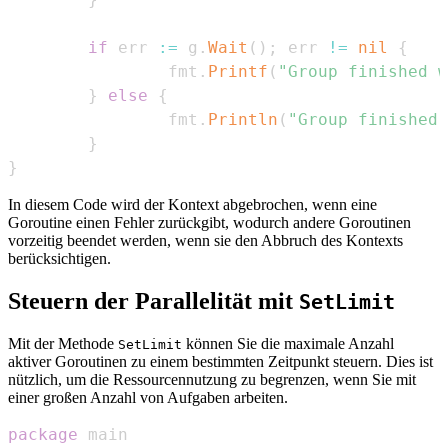
if
 err 
:=
 g
.
Wait
(
)
;
 err 
!=
nil
{
                fmt
.
Printf
(
"Group finished w
}
else
{
                fmt
.
Println
(
"Group finished 
}
}
In diesem Code wird der Kontext abgebrochen, wenn eine
Goroutine einen Fehler zurückgibt, wodurch andere Goroutinen
vorzeitig beendet werden, wenn sie den Abbruch des Kontexts
berücksichtigen.
Steuern der Parallelität mit
SetLimit
Mit der Methode
können Sie die maximale Anzahl
SetLimit
aktiver Goroutinen zu einem bestimmten Zeitpunkt steuern. Dies ist
nützlich, um die Ressourcennutzung zu begrenzen, wenn Sie mit
einer großen Anzahl von Aufgaben arbeiten.
package