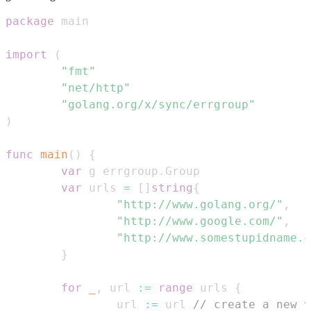
package
import
(
"fmt"
"net/http"
"golang.org/x/sync/errgroup"
)
func
main
(
)
{
var
 g errgroup
.
var
 urls 
=
[
]
string
{
"http://www.golang.org/"
,
"http://www.google.com/"
,
"http://www.somestupidname.c
}
for
_
,
 url 
:=
range
 urls 
{
                url 
:=
 url 
// create a new v