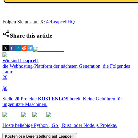
Folgen Sie uns auf X:
@LeapcellHQ
Share this article
Wir sind
Leapcell
,
die Webhosting-Plattform der nächsten Generation, die Folgendes
kann:
20
=
$0
Stelle
20
Projekte
KOSTENLOS
bereit. Keine Gebühren für
ungenutzte Maschinen.
Hoste beliebige Python-, Go-, Rust- oder Node.js-Projekte.
Kostenlose Bereitstellung auf Leapcell!