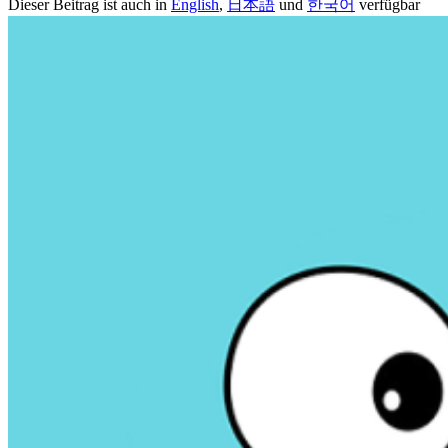
Dieser Beitrag ist auch in
English
,
日本語
und
한국어
verfügbar