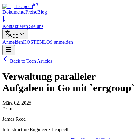
0.3
Leapcell
Dokumente
Preise
Blog
Kontaktieren Sie uns
DE
Anmelden
KOSTENLOS
anmelden
Back to Tech Articles
Verwaltung paralleler
Aufgaben in Go mit `errgroup`
März 02, 2025
# Go
James Reed
Infrastructure Engineer · Leapcell