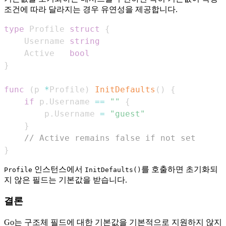
조건에 따라 달라지는 경우 유연성을 제공합니다.
type
 Profile 
struct
{
    Username 
string
    Active   
bool
}
func
(
p 
*
Profile
)
InitDefaults
(
)
{
if
 p
.
Username 
==
""
{
        p
.
Username 
=
"guest"
}
// Active remains false if not set
}
인스턴스에서
를 호출하면 초기화되
Profile
InitDefaults()
지 않은 필드는 기본값을 받습니다.
결론
Go는 구조체 필드에 대한 기본값을 기본적으로 지원하지 않지