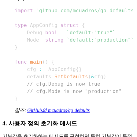
import
"github.com/mcuadros/go-defaults"
type
 AppConfig 
struct
{
    Debug 
bool
`default:"true"`
    Mode  
string
`default:"production"`
}
func
main
(
)
{
    cfg 
:=
 AppConfig
{
}
    defaults
.
SetDefaults
(
&
cfg
)
// cfg.Debug is now true
// cfg.Mode is now "production"
}
참조:
GitHub의 mcuadros/go-defaults
4. 사용자 정의 초기화 메서드
기본값을 초기화하는 메서드를 구현하면 특히 기본값이 특정