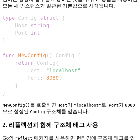
모든 새 인스턴스가 일관된 기본값으로 시작됩니다.
type
 Config 
struct
{
    Host 
string
    Port 
int
}
func
NewConfig
(
)
 Config 
{
return
 Config
{
        Host
:
"localhost"
,
        Port
:
8080
,
}
}
를 호출하면
가
로,
가
NewConfig()
Host
"localhost"
Port
8080
으로 설정된
구조체를 얻습니다.
Config
2. 리플렉션과 함께 구조체 태그 사용
Go의
패키지를 사용하면 런타임에 구조체 태그를 읽
reflect