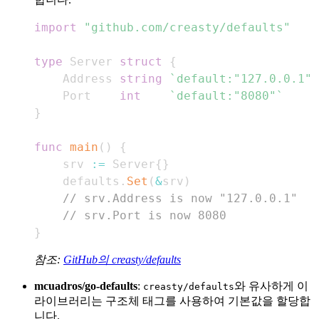
import
"github.com/creasty/defaults"
type
 Server 
struct
{
    Address 
string
`default:"127.0.0.1"`
    Port    
int
`default:"8080"`
}
func
main
(
)
{
    srv 
:=
 Server
{
}
    defaults
.
Set
(
&
srv
)
// srv.Address is now "127.0.0.1"
// srv.Port is now 8080
}
참조:
GitHub의 creasty/defaults
mcuadros/go-defaults
:
와 유사하게 이
creasty/defaults
라이브러리는 구조체 태그를 사용하여 기본값을 할당합
니다.