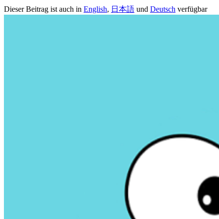
Dieser Beitrag ist auch in
English
,
日本語
und
Deutsch
verfügbar