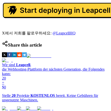
X에서 저희를 팔로우하세요:
@LeapcellHQ
Share this article
Wir sind
Leapcell
,
die Webhosting-Plattform der nächsten Generation, die Folgendes
kann:
20
=
$0
Stelle
20
Projekte
KOSTENLOS
bereit. Keine Gebühren für
ungenutzte Maschinen.