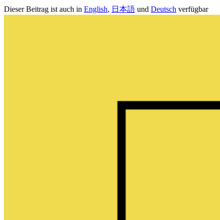
Dieser Beitrag ist auch in
English
,
日本語
und
Deutsch
verfügbar