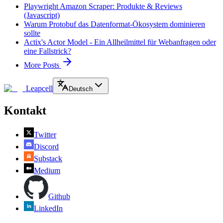
Playwright Amazon Scraper: Produkte & Reviews
(Javascript)
Warum Protobuf das Datenformat-Ökosystem dominieren
sollte
Actix's Actor Model - Ein Allheilmittel für Webanfragen oder
eine Fallstrick?
More Posts
Leapcell
Deutsch
Kontakt
Twitter
Discord
Substack
Medium
Github
LinkedIn