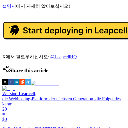
설명서
에서 자세히 알아보십시오!
X에서 팔로우하십시오:
@LeapcellHQ
Share this article
Wir sind
Leapcell
,
die Webhosting-Plattform der nächsten Generation, die Folgendes
kann:
20
=
$0