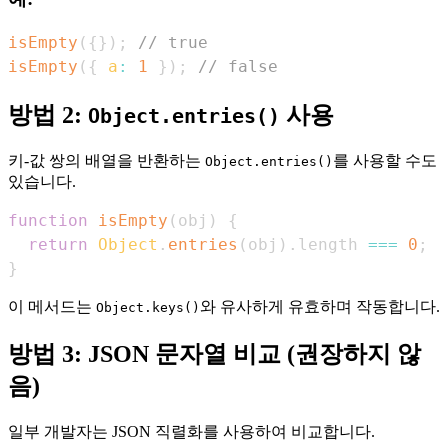
isEmpty
(
{
}
)
;
// true
isEmpty
(
{
a
:
1
}
)
;
// false
방법 2:
사용
Object.entries()
키-값 쌍의 배열을 반환하는
를 사용할 수도
Object.entries()
있습니다.
function
isEmpty
(
obj
)
{
return
Object
.
entries
(
obj
)
.
length
===
0
;
}
이 메서드는
와 유사하게 유효하며 작동합니다.
Object.keys()
방법 3: JSON 문자열 비교 (권장하지 않
음)
일부 개발자는 JSON 직렬화를 사용하여 비교합니다.