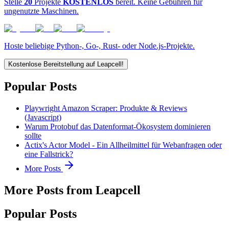
Stelle
20
Projekte
KOSTENLOS
bereit. Keine Gebühren für
ungenutzte Maschinen.
Hoste beliebige Python-, Go-, Rust- oder Node.js-Projekte.
Kostenlose Bereitstellung auf Leapcell!
Popular Posts
Playwright Amazon Scraper: Produkte & Reviews
(Javascript)
Warum Protobuf das Datenformat-Ökosystem dominieren
sollte
Actix's Actor Model - Ein Allheilmittel für Webanfragen oder
eine Fallstrick?
More Posts
More Posts from Leapcell
Popular Posts