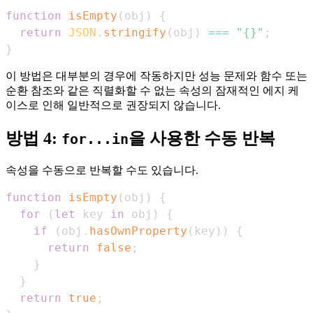
function
isEmpty
(
obj
)
{
return
JSON
.
stringify
(
obj
)
===
"{}"
;
}
이 방법은 대부분의 경우에 작동하지만 성능 문제와 함수 또는
순환 참조와 같은 직렬화할 수 없는 속성의 잠재적인 에지 케
이스로 인해 일반적으로 권장되지 않습니다.
방법 4:
을 사용한 수동 반복
for...in
속성을 수동으로 반복할 수도 있습니다.
function
isEmpty
(
obj
)
{
for
(
let
 key 
in
 obj
)
{
if
(
obj
.
hasOwnProperty
(
key
)
)
{
return
false
;
}
}
return
true
;