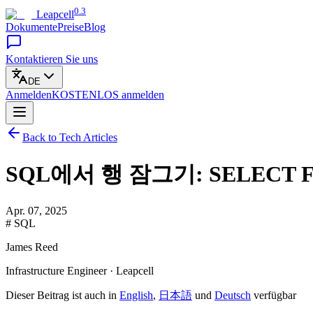
0.3
Leapcell
Dokumente
Preise
Blog
Kontaktieren Sie uns
DE
Anmelden
KOSTENLOS
anmelden
Back to Tech Articles
SQL에서 행 잠그기: SELECT 
Apr. 07, 2025
# SQL
James Reed
Infrastructure Engineer · Leapcell
Dieser Beitrag ist auch in
English
,
日本語
und
Deutsch
verfügbar