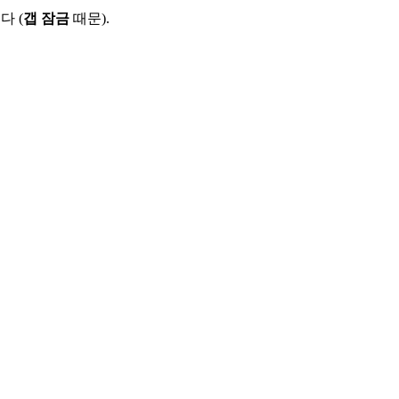
다 (
갭 잠금
때문).