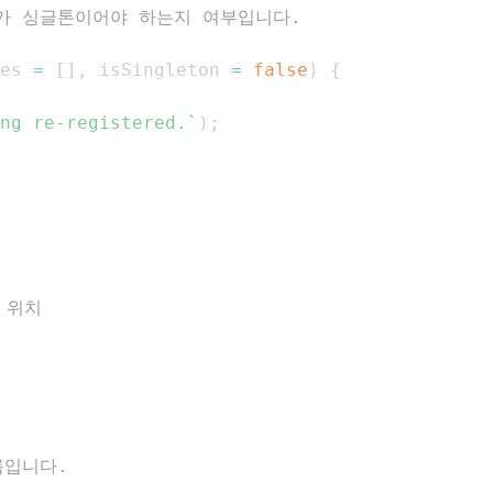
es 
=
[
]
,
 isSingleton 
=
false
)
{
ng re-registered.
`
)
;
 위치