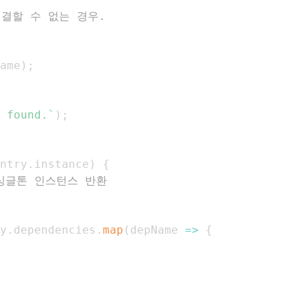
ame
)
;
 found.
`
)
;
ntry
.
instance
)
{
 싱글톤 인스턴스 반환
y
.
dependencies
.
map
(
depName
=>
{