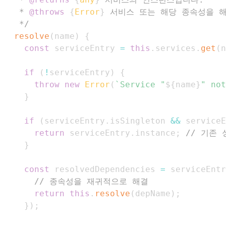
   * 
@throws
{
Error
}
   */
resolve
(
name
)
{
const
 serviceEntry 
=
this
.
services
.
get
(
n
if
(
!
serviceEntry
)
{
throw
new
Error
(
`
Service "
${
name
}
" not
}
if
(
serviceEntry
.
isSingleton
&&
 serviceE
return
 serviceEntry
.
instance
;
// 기존
}
const
 resolvedDependencies 
=
 serviceEntr
// 종속성을 재귀적으로 해결
return
this
.
resolve
(
depName
)
;
}
)
;