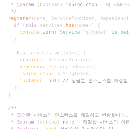
   * 
@param
{
boolean
}
isSingleton
   */
register
(
name
,
ServiceProvider
,
 dependenci
if
(
this
.
services
.
has
(
name
)
)
{
console
.
warn
(
`
Service "
${
name
}
" is bei
}
this
.
services
.
set
(
name
,
{
provider
:
ServiceProvider
,
dependencies
:
 dependencies
,
isSingleton
:
 isSingleton
,
instance
:
null
// 싱글톤 인스턴스를 저장할
}
)
;
}
   * 
@param
{
string
}
name
   * 
@returns
{
any
}