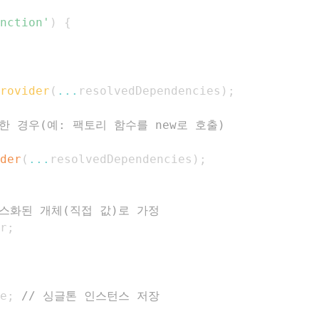
nction'
)
{
rovider
(
...
resolvedDependencies
)
;
 경우(예: 팩토리 함수를 new로 호출)
der
(
...
resolvedDependencies
)
;
스턴스화된 개체(직접 값)로 가정
r
;
e
;
// 싱글톤 인스턴스 저장