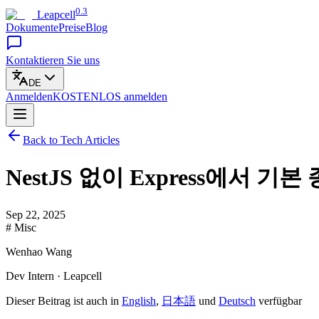
0.3
Leapcell
Dokumente
Preise
Blog
Kontaktieren Sie uns
DE
Anmelden
KOSTENLOS
anmelden
Back to Tech Articles
NestJS 없이 Express에서
Sep 22, 2025
# Misc
Wenhao Wang
Dev Intern · Leapcell
Dieser Beitrag ist auch in
English
,
日本語
und
Deutsch
verfügbar