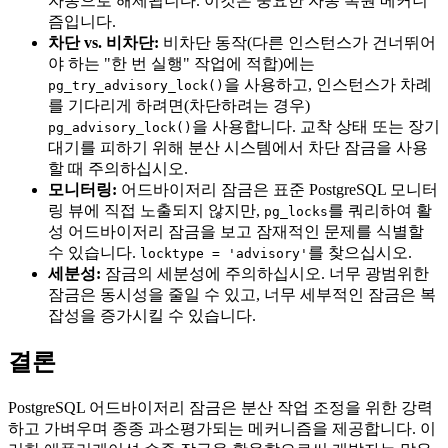
자동으로 해제됩니다. 이것은 중요한 자동 복원 메커니
즘입니다.
차단 vs. 비차단:
비차단 동작(다른 인스턴스가 건너뛰어
야 하는 "한 번 실행" 작업에 적합)에는
을 사용하고, 인스턴스가 차례
pg_try_advisory_lock()
를 기다리게 하려면(차단하려는 경우)
을 사용합니다. 교착 상태 또는 장기
pg_advisory_lock()
대기를 피하기 위해 분산 시스템에서 차단 잠금을 사용
할 때 주의하십시오.
모니터링:
어드바이저리 잠금은 표준 PostgreSQL 모니터
링 뷰에 직접 노출되지 않지만,
를 쿼리하여 활
pg_locks
성 어드바이저리 잠금을 보고 잠재적인 문제를 식별할
수 있습니다.
를 찾으십시오.
locktype = 'advisory'
세분성:
잠금의 세분성에 주의하십시오. 너무 광범위한
잠금은 동시성을 줄일 수 있고, 너무 세부적인 잠금은 복
잡성을 증가시킬 수 있습니다.
결론
PostgreSQL 어드바이저리 잠금은 분산 작업 조정을 위한 강력
하고 가벼우며 종종 과소평가되는 메커니즘을 제공합니다. 이