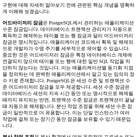
구현에 대해 자세히 알아보기 전에 관련된 핵심 개념을 명확하
게 이해해 보겠습니다.
어드바이저리 잠금
은 PostgreSQL에서 관리하는 애플리케이션
수준 잠금입니다. 데이터베이스 트랜잭션 관리자가 자동으로
획득하고 해제하는 테이블 또는 행 잠금과 달리 어드바이저리
잠금은 명시적입니다. 애플리케이션 코드에서 획득 및 해제되
므로 개발자가 수명 주기를 세부적으로 제어할 수 있습니다.
중요한 것은 어드바이저리 잠금은 특정 데이터베이스 개체에
연결되지 않으며 테이블 또는 행에 대한 일반 SQL 작업을 차
단하지 않는다는 것입니다. 이는 애플리케이션별 동기화 지점
을 정의하는 데 완벽한 애플리케이션에서 알고 있는 임의의 정
수 키로 존재합니다. PostgreSQL은 세션 수준 및 트랜잭션 수
준 어드바이저리 잠금을 모두 제공합니다. 세션 수준 잠금은
데이터베이스 세션의 지속 시간 동안 또는 명시적으로 해제될
때까지 유지되는 반면, 트랜잭션 수준 잠금은 트랜잭션이 끝날
때 자동으로 해제됩니다. 분산 작업 조정을 위해 세션 수준 잠
금이 일반적으로 더 유용합니다. 이는 단일 인스턴스가 여러
작업에 걸쳐 또는 장기간 동안 잠금을 보유할 수 있기 때문입
니다.
분산 작업 조정
은 분산 환경에서 여러 독립적인 프로세스 또는