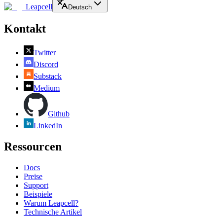
Leapcell
Deutsch
Kontakt
Twitter
Discord
Substack
Medium
Github
LinkedIn
Ressourcen
Docs
Preise
Support
Beispiele
Warum Leapcell?
Technische Artikel