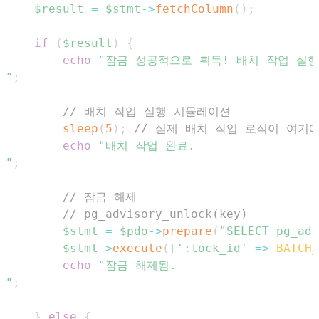
$result
=
$stmt
->
fetchColumn
(
)
;
if
(
$result
)
{
echo
"
;
// 배치 작업 실행 시뮬레이션
sleep
(
5
)
;
// 실제 배치 작업 로직이 여기
echo
"
;
// 잠금 해제
// pg_advisory_unlock(key)
$stmt
=
$pdo
->
prepare
(
"SELECT pg_adv
$stmt
->
execute
(
[
':lock_id'
=>
BATCH_
echo
"
;
}
else
{