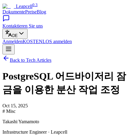
0.3
Leapcell
Dokumente
Preise
Blog
Kontaktieren Sie uns
DE
Anmelden
KOSTENLOS
anmelden
Back to Tech Articles
PostgreSQL 어드바이저리 잠
금을 이용한 분산 작업 조정
Oct 15, 2025
# Misc
Takashi Yamamoto
Infrastructure Engineer · Leapcell