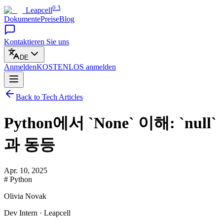
0.3
Leapcell
Dokumente
Preise
Blog
Kontaktieren Sie uns
DE
Anmelden
KOSTENLOS
anmelden
Back to Tech Articles
Python에서 `None` 이해: `null`
과 동등
Apr. 10, 2025
# Python
Olivia Novak
Dev Intern · Leapcell