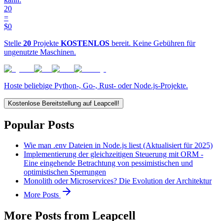
20
=
$0
Stelle
20
Projekte
KOSTENLOS
bereit. Keine Gebühren für
ungenutzte Maschinen.
Hoste beliebige Python-, Go-, Rust- oder Node.js-Projekte.
Kostenlose Bereitstellung auf Leapcell!
Popular Posts
Wie man .env Dateien in Node.js liest (Aktualisiert für 2025)
Implementierung der gleichzeitigen Steuerung mit ORM -
Eine eingehende Betrachtung von pessimistischen und
optimistischen Sperrungen
Monolith oder Microservices? Die Evolution der Architektur
More Posts
More Posts from Leapcell