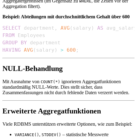
Aggregatergebnissen (im Gegensatz zu
, die Zeilen vor der
WHERE
Aggregation filtert).
Beispiel: Abteilungen mit durchschnittlichem Gehalt über 600
SELECT
 department
,
AVG
(
salary
)
AS
FROM
GROUP
BY
HAVING
AVG
(
salary
)
>
600
;
NULL-Behandlung
Mit Ausnahme von
ignorieren Aggregatfunktionen
COUNT(*)
standardmäßig NULL-Werte. Dies stellt sicher, dass
Zusammenfassungen nicht durch fehlende Daten verzerrt werden.
Erweiterte Aggregatfunktionen
Viele RDBMS unterstützen erweiterte Optionen, wie zum Beispiel:
,
– statistische Messwerte
VARIANCE()
STDDEV()