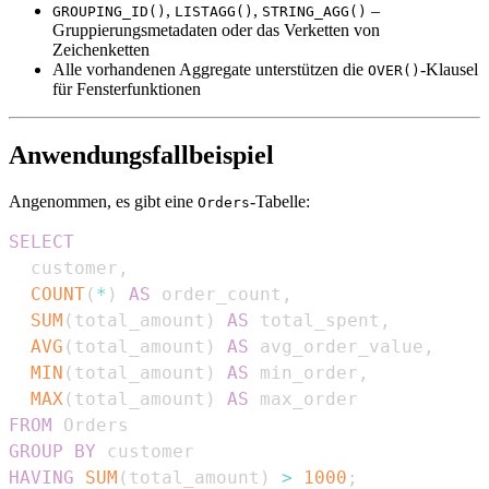
,
,
–
GROUPING_ID()
LISTAGG()
STRING_AGG()
Gruppierungsmetadaten oder das Verketten von
Zeichenketten
Alle vorhandenen Aggregate unterstützen die
-Klausel
OVER()
für Fensterfunktionen
Anwendungsfallbeispiel
Angenommen, es gibt eine
-Tabelle:
Orders
SELECT
  customer
,
COUNT
(
*
)
AS
 order_count
,
SUM
(
total_amount
)
AS
 total_spent
,
AVG
(
total_amount
)
AS
 avg_order_value
,
MIN
(
total_amount
)
AS
 min_order
,
MAX
(
total_amount
)
AS
FROM
GROUP
BY
HAVING
SUM
(
total_amount
)
>
1000
;