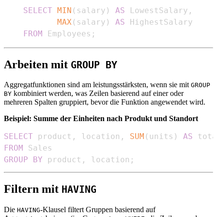
SELECT
MIN
(
salary
)
AS
 LowestSalary
,
MAX
(
salary
)
AS
FROM
 Employees
;
Arbeiten mit
GROUP BY
Aggregatfunktionen sind am leistungsstärksten, wenn sie mit
GROUP
kombiniert werden, was Zeilen basierend auf einer oder
BY
mehreren Spalten gruppiert, bevor die Funktion angewendet wird.
Beispiel: Summe der Einheiten nach Produkt und Standort
SELECT
 product
,
 location
,
SUM
(
units
)
AS
FROM
GROUP
BY
 product
,
 location
;
Filtern mit
HAVING
Die
-Klausel filtert Gruppen basierend auf
HAVING