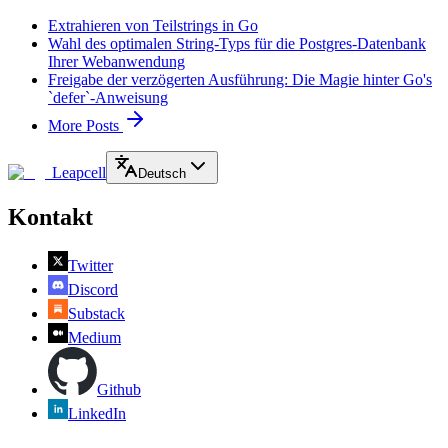
Extrahieren von Teilstrings in Go
Wahl des optimalen String-Typs für die Postgres-Datenbank
Ihrer Webanwendung
Freigabe der verzögerten Ausführung: Die Magie hinter Go's
`defer`-Anweisung
More Posts
Leapcell
Deutsch
Kontakt
Twitter
Discord
Substack
Medium
Github
LinkedIn