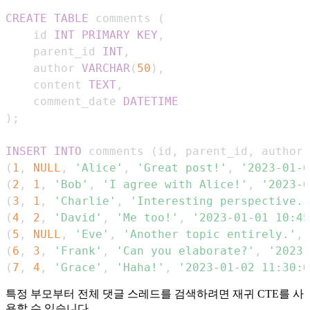
CREATE
TABLE
 comments 
(
    id 
INT
PRIMARY
KEY
,
    parent_id 
INT
,
    author 
VARCHAR
(
50
)
,
    content 
TEXT
,
    comment_date 
DATETIME
)
;
INSERT
INTO
 comments 
(
id
,
 parent_id
,
 author
,
(
1
,
NULL
,
'Alice'
,
'Great post!'
,
'2023-01-0
(
2
,
1
,
'Bob'
,
'I agree with Alice!'
,
'2023-0
(
3
,
1
,
'Charlie'
,
'Interesting perspective.'
(
4
,
2
,
'David'
,
'Me too!'
,
'2023-01-01 10:45
(
5
,
NULL
,
'Eve'
,
'Another topic entirely.'
,
(
6
,
3
,
'Frank'
,
'Can you elaborate?'
,
'2023-
(
7
,
4
,
'Grace'
,
'Haha!'
,
'2023-01-02 11:30:0
특정 부모부터 전체 댓글 스레드를 검색하려면 재귀 CTE를 사
용할 수 있습니다.