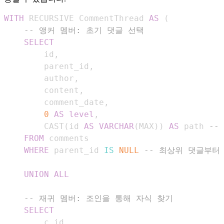
WITH
 RECURSIVE CommentThread 
AS
(
-- 앵커 멤버: 초기 댓글 선택
SELECT
        id
,
        parent_id
,
        author
,
        content
,
        comment_date
,
0
AS
level
,
        CAST
(
id 
AS
VARCHAR
(
MAX
)
)
AS
 path 
--
FROM
WHERE
 parent_id 
IS
NULL
-- 최상위 댓글부터
UNION
ALL
-- 재귀 멤버: 조인을 통해 자식 찾기
SELECT
        c
.
id
,