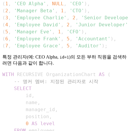
(
1
,
'CEO Alpha'
,
NULL
,
'CEO'
)
,
(
2
,
'Manager Beta'
,
1
,
'CTO'
)
,
(
3
,
'Employee Charlie'
,
2
,
'Senior Developer
(
4
,
'Employee David'
,
2
,
'Junior Developer'
)
(
5
,
'Manager Eve'
,
1
,
'CFO'
)
,
(
6
,
'Employee Frank'
,
5
,
'Accountant'
)
,
(
7
,
'Employee Grace'
,
5
,
'Auditor'
)
;
특정 관리자(예: CEO Alpha,
)의 모든 부하 직원을 검색하
id=1
려면 다음과 같이 합니다.
WITH
 RECURSIVE OrganizationChart 
AS
(
-- 앵커 멤버: 지정된 관리자로 시작
SELECT
        id
,
        name
,
        manager_id
,
        position
,
0
AS
level
FROM