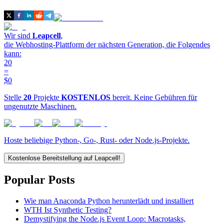
Wir sind
Leapcell
,
die Webhosting-Plattform der nächsten Generation, die Folgendes
kann:
20
=
$0
Stelle
20
Projekte
KOSTENLOS
bereit. Keine Gebühren für
ungenutzte Maschinen.
Hoste beliebige Python-, Go-, Rust- oder Node.js-Projekte.
Kostenlose Bereitstellung auf Leapcell!
Popular Posts
Wie man Anaconda Python herunterlädt und installiert
WTH Ist Synthetic Testing?
Demystifying the Node.js Event Loop: Macrotasks,