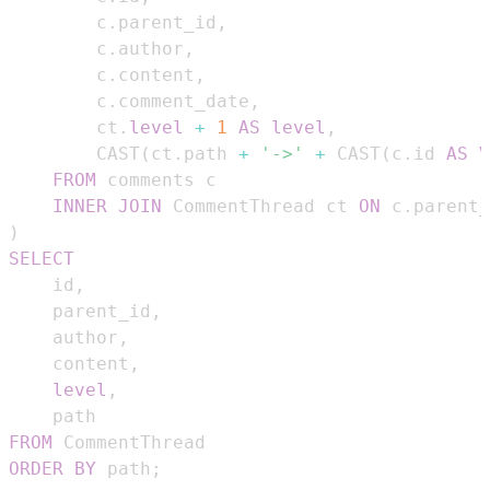
        c
.
parent_id
,
        c
.
author
,
        c
.
content
,
        c
.
comment_date
,
        ct
.
level
+
1
AS
level
,
        CAST
(
ct
.
path 
+
'->'
+
 CAST
(
c
.
id 
AS
V
FROM
INNER
JOIN
 CommentThread ct 
ON
 c
.
parent_
)
SELECT
    id
,
    parent_id
,
    author
,
    content
,
level
,
FROM
ORDER
BY
 path
;