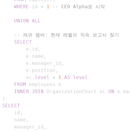
WHERE
 id 
=
1
-- CEO Alpha로 시작
UNION
ALL
-- 재귀 멤버: 현재 레벨의 직속 보고서 찾기
SELECT
        e
.
id
,
        e
.
name
,
        e
.
manager_id
,
        e
.
position
,
        oc
.
level
+
1
AS
level
FROM
INNER
JOIN
 OrganizationChart oc 
ON
 e
.
man
)
SELECT
    id
,
    name
,
    manager_id
,