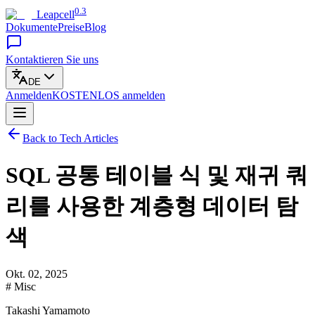
0.3
Leapcell
Dokumente
Preise
Blog
Kontaktieren Sie uns
DE
Anmelden
KOSTENLOS
anmelden
Back to Tech Articles
SQL 공통 테이블 식 및 재귀 쿼
리를 사용한 계층형 데이터 탐
색
Okt. 02, 2025
# Misc
Takashi Yamamoto