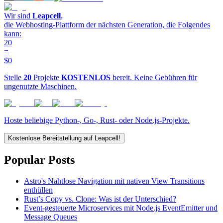
Wir sind
Leapcell
,
die Webhosting-Plattform der nächsten Generation, die Folgendes
kann:
20
=
$0
Stelle
20
Projekte
KOSTENLOS
bereit. Keine Gebühren für
ungenutzte Maschinen.
Hoste beliebige Python-, Go-, Rust- oder Node.js-Projekte.
Kostenlose Bereitstellung auf Leapcell!
Popular Posts
Astro's Nahtlose Navigation mit nativen View Transitions
enthüllen
Rust’s Copy vs. Clone: Was ist der Unterschied?
Event-gesteuerte Microservices mit Node.js EventEmitter und
Message Queues