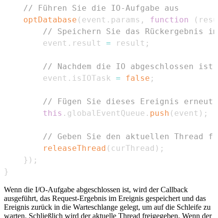
// Führen Sie die IO-Aufgabe aus
optDatabase
(
event
.
params
,
function
(
resu
// Speichern Sie das Rückergebnis im
        event
.
result
=
 result
;
// Nachdem die IO abgeschlossen ist,
        event
.
isIOTask
=
false
;
// Fügen Sie dieses Ereignis erneut 
this
.
globalEventQueue
.
push
(
event
)
;
// Geben Sie den aktuellen Thread fr
releaseThread
(
curThread
)
;
}
)
;
}
Wenn die I/O-Aufgabe abgeschlossen ist, wird der Callback
ausgeführt, das Request-Ergebnis im Ereignis gespeichert und das
Ereignis zurück in die Warteschlange gelegt, um auf die Schleife zu
warten. Schließlich wird der aktuelle Thread freigegeben. Wenn der