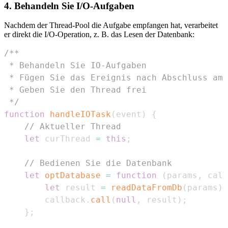
4. Behandeln Sie I/O-Aufgaben
Nachdem der Thread-Pool die Aufgabe empfangen hat, verarbeitet
er direkt die I/O-Operation, z. B. das Lesen der Datenbank:
 */
function
handleIOTask
(
event
)
{
// Aktueller Thread
let
 curThread 
=
this
;
// Bedienen Sie die Datenbank
let
optDatabase
=
function
(
params
,
 call
let
 result 
=
readDataFromDb
(
params
)
;
        callback
.
call
(
null
,
 result
)
;
}
;