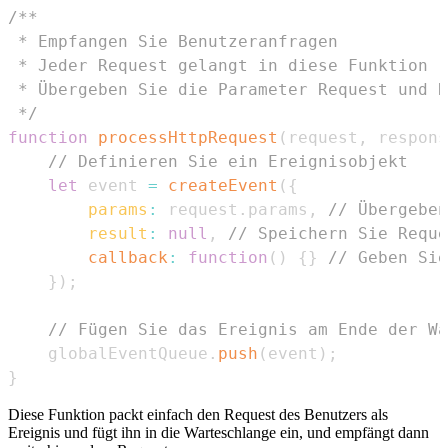
 */
function
processHttpRequest
(
request
,
 respons
// Definieren Sie ein Ereignisobjekt
let
 event 
=
createEvent
(
{
params
:
 request
.
params
,
// Übergeben
result
:
null
,
// Speichern Sie Reque
callback
:
function
(
)
{
}
// Geben Sie
}
)
;
// Fügen Sie das Ereignis am Ende der Wa
    globalEventQueue
.
push
(
event
)
;
}
Diese Funktion packt einfach den Request des Benutzers als
Ereignis und fügt ihn in die Warteschlange ein, und empfängt dann