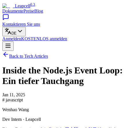
0.3
Leapcell
Dokumente
Preise
Blog
Kontaktieren Sie uns
DE
Anmelden
KOSTENLOS
anmelden
Back to Tech Articles
Inside the Node.js Event Loop:
Ein tiefer Tauchgang
Jan 11, 2025
# javascript
Wenhao Wang
Dev Intern · Leapcell