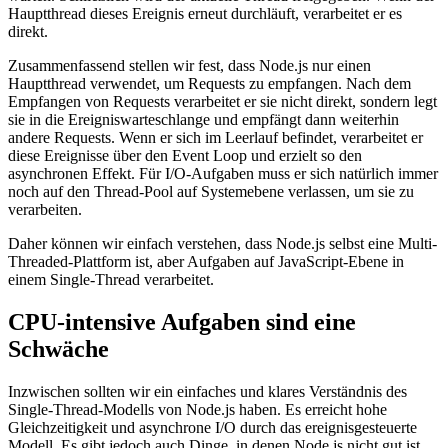
Hauptthread dieses Ereignis erneut durchläuft, verarbeitet er es
direkt.
Zusammenfassend stellen wir fest, dass Node.js nur einen
Hauptthread verwendet, um Requests zu empfangen. Nach dem
Empfangen von Requests verarbeitet er sie nicht direkt, sondern legt
sie in die Ereigniswarteschlange und empfängt dann weiterhin
andere Requests. Wenn er sich im Leerlauf befindet, verarbeitet er
diese Ereignisse über den Event Loop und erzielt so den
asynchronen Effekt. Für I/O-Aufgaben muss er sich natürlich immer
noch auf den Thread-Pool auf Systemebene verlassen, um sie zu
verarbeiten.
Daher können wir einfach verstehen, dass Node.js selbst eine Multi-
Threaded-Plattform ist, aber Aufgaben auf JavaScript-Ebene in
einem Single-Thread verarbeitet.
CPU-intensive Aufgaben sind eine
Schwäche
Inzwischen sollten wir ein einfaches und klares Verständnis des
Single-Thread-Modells von Node.js haben. Es erreicht hohe
Gleichzeitigkeit und asynchrone I/O durch das ereignisgesteuerte
Modell. Es gibt jedoch auch Dinge, in denen Node.js nicht gut ist.