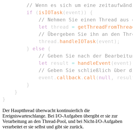
// Wenn es sich um eine zeitaufwändi
if
(
isIOTask
(
event
)
)
{
// Nehmen Sie einen Thread aus d
let
 thread 
=
getThreadFromThread
// Übergeben Sie ihn an den Thre
            thread
.
handleIOTask
(
event
)
;
}
else
{
// Geben Sie nach der Bearbeitun
let
 result 
=
handleEvent
(
event
)
;
// Geben Sie schließlich über di
            event
.
callback
.
call
(
null
,
 result
}
}
}
Der Hauptthread überwacht kontinuierlich die
Ereigniswarteschlange. Bei I/O-Aufgaben übergibt er sie zur
Verarbeitung an den Thread-Pool, und bei Nicht-I/O-Aufgaben
verarbeitet er sie selbst und gibt sie zurück.