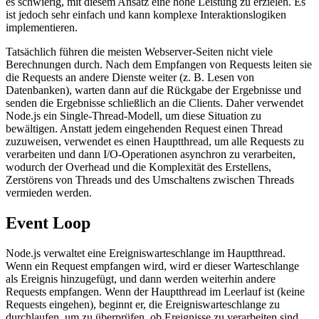
es schwierig, mit diesem Ansatz eine hohe Leistung zu erzielen. Es
ist jedoch sehr einfach und kann komplexe Interaktionslogiken
implementieren.
Tatsächlich führen die meisten Webserver-Seiten nicht viele
Berechnungen durch. Nach dem Empfangen von Requests leiten sie
die Requests an andere Dienste weiter (z. B. Lesen von
Datenbanken), warten dann auf die Rückgabe der Ergebnisse und
senden die Ergebnisse schließlich an die Clients. Daher verwendet
Node.js ein Single-Thread-Modell, um diese Situation zu
bewältigen. Anstatt jedem eingehenden Request einen Thread
zuzuweisen, verwendet es einen Hauptthread, um alle Requests zu
verarbeiten und dann I/O-Operationen asynchron zu verarbeiten,
wodurch der Overhead und die Komplexität des Erstellens,
Zerstörens von Threads und des Umschaltens zwischen Threads
vermieden werden.
Event Loop
Node.js verwaltet eine Ereigniswarteschlange im Hauptthread.
Wenn ein Request empfangen wird, wird er dieser Warteschlange
als Ereignis hinzugefügt, und dann werden weiterhin andere
Requests empfangen. Wenn der Hauptthread im Leerlauf ist (keine
Requests eingehen), beginnt er, die Ereigniswarteschlange zu
durchlaufen, um zu überprüfen, ob Ereignisse zu verarbeiten sind.