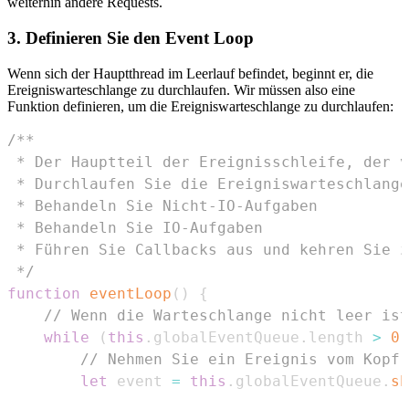
weiterhin andere Requests.
3. Definieren Sie den Event Loop
Wenn sich der Hauptthread im Leerlauf befindet, beginnt er, die
Ereigniswarteschlange zu durchlaufen. Wir müssen also eine
Funktion definieren, um die Ereigniswarteschlange zu durchlaufen:
 */
function
eventLoop
(
)
{
// Wenn die Warteschlange nicht leer ist
while
(
this
.
globalEventQueue
.
length
>
0
)
// Nehmen Sie ein Ereignis vom Kopf 
let
 event 
=
this
.
globalEventQueue
.
sh