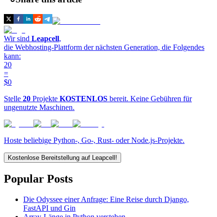
Wir sind
Leapcell
,
die Webhosting-Plattform der nächsten Generation, die Folgendes
kann:
20
=
$0
Stelle
20
Projekte
KOSTENLOS
bereit. Keine Gebühren für
ungenutzte Maschinen.
Hoste beliebige Python-, Go-, Rust- oder Node.js-Projekte.
Kostenlose Bereitstellung auf Leapcell!
Popular Posts
Die Odyssee einer Anfrage: Eine Reise durch Django,
FastAPI und Gin
Array-Länge in Python verstehen