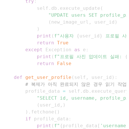
try
:
            self
.
db
.
execute_update
(
"UPDATE users SET profile_pi
(
new_image_url
,
 user_id
)
)
print
(
f"사용자 
{
user_id
}
 프로필 사
return
True
except
 Exception 
as
 e
:
print
(
f"프로필 사진 업데이트 실패: 
{
return
False
def
get_user_profile
(
self
,
 user_id
)
:
# 복제가 아직 완료되지 않은 경우 읽기 작업
        profile_data 
=
 self
.
db
.
execute_query
"SELECT id, username, profile_pi
(
user_id
,
)
)
.
fetchone
(
)
if
 profile_data
:
print
(
f"
{
profile_data
[
'username'