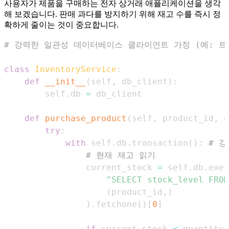
사용자가 제품을 구매하는 전자 상거래 애플리케이션을 생각
해 보겠습니다. 판매 과다를 방지하기 위해 재고 수를 즉시 정
확하게 줄이는 것이 중요합니다.
# 강력한 일관성 데이터베이스 클라이언트 가정 (예: 트랜잭
class
InventoryService
:
def
__init__
(
self
,
 db_client
)
:
        self
.
db 
=
def
purchase_product
(
self
,
 product_id
,
 q
try
:
with
 self
.
db
.
transaction
(
)
:
# 
# 현재 재고 읽기
                current_stock 
=
 self
.
db
.
exec
"SELECT stock_level FROM
(
product_id
,
)
)
.
fetchone
(
)
[
0
]
if
 current_stock 
<
 quantity
: