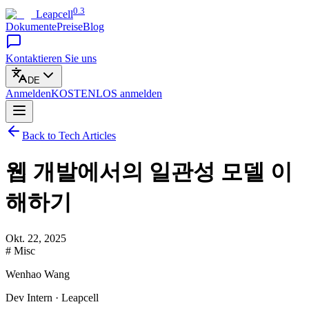
0.3
Leapcell
Dokumente
Preise
Blog
Kontaktieren Sie uns
DE
Anmelden
KOSTENLOS
anmelden
Back to Tech Articles
웹 개발에서의 일관성 모델 이
해하기
Okt. 22, 2025
# Misc
Wenhao Wang
Dev Intern · Leapcell