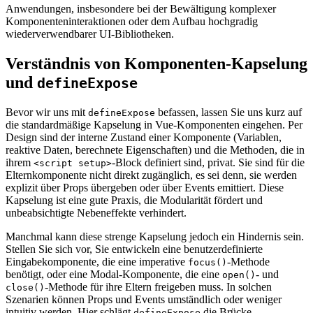
Anwendungen, insbesondere bei der Bewältigung komplexer
Komponenteninteraktionen oder dem Aufbau hochgradig
wiederverwendbarer UI-Bibliotheken.
Verständnis von Komponenten-Kapselung
und
defineExpose
Bevor wir uns mit
befassen, lassen Sie uns kurz auf
defineExpose
die standardmäßige Kapselung in Vue-Komponenten eingehen. Per
Design sind der interne Zustand einer Komponente (Variablen,
reaktive Daten, berechnete Eigenschaften) und die Methoden, die in
ihrem
-Block definiert sind, privat. Sie sind für die
<script setup>
Elternkomponente nicht direkt zugänglich, es sei denn, sie werden
explizit über Props übergeben oder über Events emittiert. Diese
Kapselung ist eine gute Praxis, die Modularität fördert und
unbeabsichtigte Nebeneffekte verhindert.
Manchmal kann diese strenge Kapselung jedoch ein Hindernis sein.
Stellen Sie sich vor, Sie entwickeln eine benutzerdefinierte
Eingabekomponente, die eine imperative
-Methode
focus()
benötigt, oder eine Modal-Komponente, die eine
- und
open()
-Methode für ihre Eltern freigeben muss. In solchen
close()
Szenarien können Props und Events umständlich oder weniger
intuitiv werden. Hier schlägt
die Brücke.
defineExpose