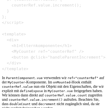
</template>
In
verwenden wir
auf
ParentComponent.vue
ref="counterRef"
der
-Komponente. Im
-Hook enthält
MyCounter
onMounted
nun ein Objekt mit den Eigenschaften, die wir
counterRef.value
explizit mit
in
freigegeben haben.
defineExpose
MyCounter.vue
Wir können dann direkt auf
zugreifen
counterRef.value.count
und
aufrufen. Beachten Sie,
counterRef.value.increment()
dass
und
nicht zugänglich sind, da sie
doubleCount
decrement