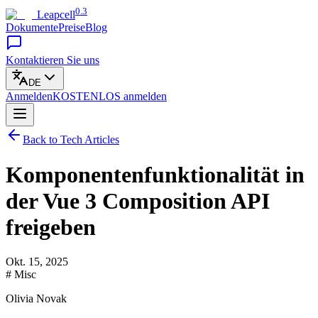
0.3
Leapcell
Dokumente
Preise
Blog
Kontaktieren Sie uns
DE
Anmelden
KOSTENLOS
anmelden
Back to Tech Articles
Komponentenfunktionalität in
der Vue 3 Composition API
freigeben
Okt. 15, 2025
# Misc
Olivia Novak