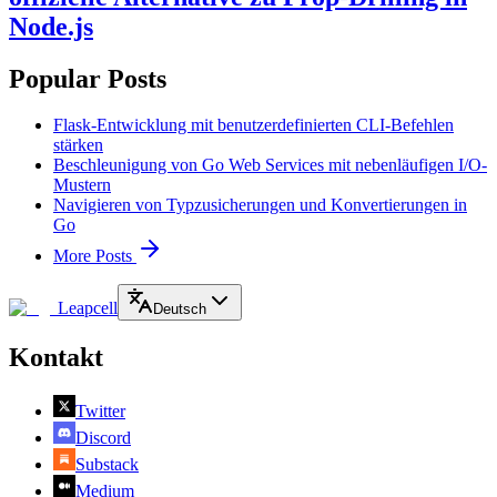
Node.js
Popular Posts
Flask-Entwicklung mit benutzerdefinierten CLI-Befehlen
stärken
Beschleunigung von Go Web Services mit nebenläufigen I/O-
Mustern
Navigieren von Typzusicherungen und Konvertierungen in
Go
More Posts
Leapcell
Deutsch
Kontakt
Twitter
Discord
Substack
Medium