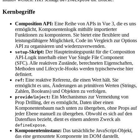
Kernbegriffe
Composition API:
Eine Reihe von APIs in Vue 3, die es uns
ermöglicht, Komponentenlogik mithilfe importierter
Funktionen zu komponieren. Sie bietet eine flexiblere und
leistungsfähigere Möglichkeit, Code im Vergleich zur Options
API zu organisieren und wiederzuverwenden.
-Skript:
Der Haupteinstiegspunkt für die Composition
setup
API-Logik innerhalb einer Vue Single File Component
(SFC). Alle reaktiven Zustände, berechneten Eigenschaften,
Methoden und Lifecycle-Hooks werden typischerweise hier
definiert.
:
Eine reaktive Referenz, die einen Wert hält. Sie
ref
ermöglicht es uns, Änderungen an primitiven Werten (Strings,
Zahlen, Booleans) und Objekten zu verfolgen.
/
:
Ein Mechanismus zur Vermeidung von
provide
inject
Prop Drilling, der es ermöglicht, Daten über einen
Komponentenbaum nach unten zu übergeben, ohne Props auf
jeder Ebene manuell zu übergeben. Obwohl es sich auf den
Datenfluss bezieht, dient es einem anderen Zweck als
.
defineExpose
Komponenteninstanz:
Das tatsächliche JavaScript-Objekt,
das eine gemountete Komponente im DOM darstellt.