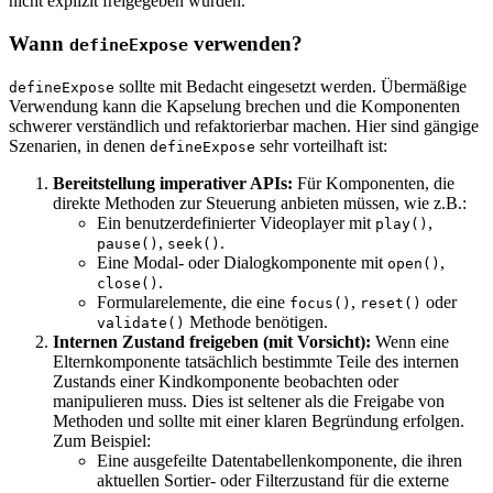
nicht explizit freigegeben wurden.
Wann
verwenden?
defineExpose
sollte mit Bedacht eingesetzt werden. Übermäßige
defineExpose
Verwendung kann die Kapselung brechen und die Komponenten
schwerer verständlich und refaktorierbar machen. Hier sind gängige
Szenarien, in denen
sehr vorteilhaft ist:
defineExpose
Bereitstellung imperativer APIs:
Für Komponenten, die
direkte Methoden zur Steuerung anbieten müssen, wie z.B.:
Ein benutzerdefinierter Videoplayer mit
,
play()
,
.
pause()
seek()
Eine Modal- oder Dialogkomponente mit
,
open()
.
close()
Formularelemente, die eine
,
oder
focus()
reset()
Methode benötigen.
validate()
Internen Zustand freigeben (mit Vorsicht):
Wenn eine
Elternkomponente tatsächlich bestimmte Teile des internen
Zustands einer Kindkomponente beobachten oder
manipulieren muss. Dies ist seltener als die Freigabe von
Methoden und sollte mit einer klaren Begründung erfolgen.
Zum Beispiel:
Eine ausgefeilte Datentabellenkomponente, die ihren
aktuellen Sortier- oder Filterzustand für die externe