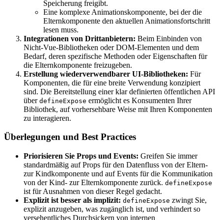
Speicherung freigibt.
Eine komplexe Animationskomponente, bei der die
Elternkomponente den aktuellen Animationsfortschritt
lesen muss.
Integrationen von Drittanbietern:
Beim Einbinden von
Nicht-Vue-Bibliotheken oder DOM-Elementen und dem
Bedarf, deren spezifische Methoden oder Eigenschaften für
die Elternkomponente freizugeben.
Erstellung wiederverwendbarer UI-Bibliotheken:
Für
Komponenten, die für eine breite Verwendung konzipiert
sind. Die Bereitstellung einer klar definierten öffentlichen API
über
ermöglicht es Konsumenten Ihrer
defineExpose
Bibliothek, auf vorhersehbare Weise mit Ihren Komponenten
zu interagieren.
Überlegungen und Best Practices
Priorisieren Sie Props und Events:
Greifen Sie immer
standardmäßig auf Props für den Datenfluss von der Eltern-
zur Kindkomponente und auf Events für die Kommunikation
von der Kind- zur Elternkomponente zurück.
defineExpose
ist für Ausnahmen von dieser Regel gedacht.
Explizit ist besser als implizit:
zwingt Sie,
defineExpose
explizit anzugeben, was zugänglich ist, und verhindert so
versehentliches Durchsickern von internen