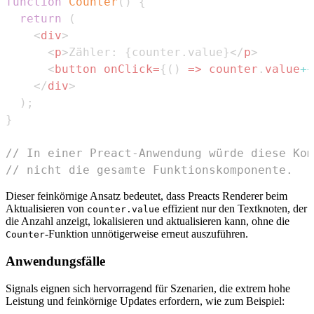
function
Counter
(
)
{
return
(
<
div
>
<
p
>
Zähler: 
{
counter
.
value
}
</
p
>
<
button
onClick
=
{
(
)
=>
 counter
.
value
++
</
div
>
)
;
}
// In einer Preact-Anwendung würde diese Kom
// nicht die gesamte Funktionskomponente.
Dieser feinkörnige Ansatz bedeutet, dass Preacts Renderer beim
Aktualisieren von
effizient nur den Textknoten, der
counter.value
die Anzahl anzeigt, lokalisieren und aktualisieren kann, ohne die
-Funktion unnötigerweise erneut auszuführen.
Counter
Anwendungsfälle
Signals eignen sich hervorragend für Szenarien, die extrem hohe
Leistung und feinkörnige Updates erfordern, wie zum Beispiel: