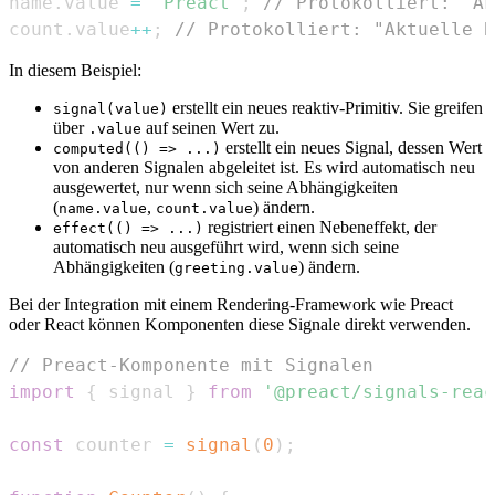
name
.
value
=
'Preact'
;
// Protokolliert: "Ak
count
.
value
++
;
// Protokolliert: "Aktuelle B
In diesem Beispiel:
erstellt ein neues reaktiv-Primitiv. Sie greifen
signal(value)
über
auf seinen Wert zu.
.value
erstellt ein neues Signal, dessen Wert
computed(() => ...)
von anderen Signalen abgeleitet ist. Es wird automatisch neu
ausgewertet, nur wenn sich seine Abhängigkeiten
(
,
) ändern.
name.value
count.value
registriert einen Nebeneffekt, der
effect(() => ...)
automatisch neu ausgeführt wird, wenn sich seine
Abhängigkeiten (
) ändern.
greeting.value
Bei der Integration mit einem Rendering-Framework wie Preact
oder React können Komponenten diese Signale direkt verwenden.
// Preact-Komponente mit Signalen
import
{
 signal 
}
from
'@preact/signals-reac
const
 counter 
=
signal
(
0
)
;