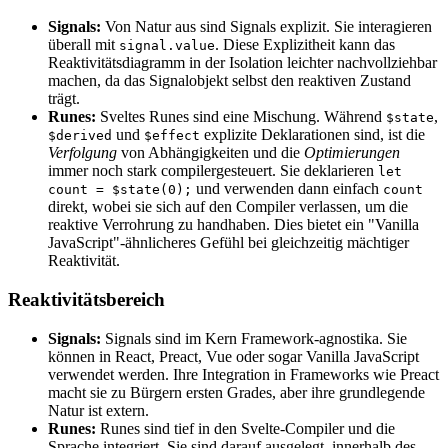
Signals:
Von Natur aus sind Signals explizit. Sie interagieren
überall mit
. Diese Explizitheit kann das
signal.value
Reaktivitäts­diagramm in der Isolation leichter nachvollziehbar
machen, da das Signalobjekt selbst den reaktiven Zustand
trägt.
Runes:
Sveltes Runes sind eine Mischung. Während
,
$state
und
explizite Deklarationen sind, ist die
$derived
$effect
Verfolgung
von Abhängigkeiten und die
Optimierungen
immer noch stark compiler­gesteuert. Sie deklarieren
let
und verwenden dann einfach
count = $state(0);
count
direkt, wobei sie sich auf den Compiler verlassen, um die
reaktive Verrohrung zu handhaben. Dies bietet ein "Vanilla
JavaScript"-ähnlicheres Gefühl bei gleich­zeitig mächtiger
Reaktivität.
Reaktivitäts­bereich
Signals:
Signals sind im Kern Framework-agnostika­. Sie
können in React, Preact, Vue oder sogar Vanilla JavaScript
verwendet werden. Ihre Integration in Frameworks wie Preact
macht sie zu Bürgern ersten Grades, aber ihre grundlegende
Natur ist extern.
Runes:
Runes sind tief in den Svelte-Compiler und die
Sprache integriert. Sie sind darauf ausgelegt, innerhalb des