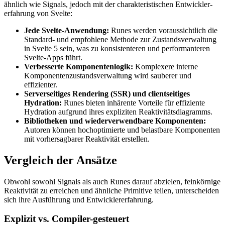
ähnlich wie Signals, jedoch mit der charakteristischen Entwickler­
erfahrung von Svelte:
Jede Svelte-Anwendung:
Runes werden voraussichtlich die
Standard- und empfohlene Methode zur Zustands­verwaltung
in Svelte 5 sein, was zu konsistenteren und performanteren
Svelte-Apps führt.
Verbesserte Komponenten­logik:
Komplexere interne
Komponenten­zustandsverwaltung wird sauberer und
effizienter.
Serverseitiges Rendering (SSR) und client­seitiges
Hydration:
Runes bieten inhärente Vorteile für effiziente
Hydration aufgrund ihres expliziten Reaktivitäts­diagramms.
Bibliotheken und wiederverwendbare Komponenten:
Autoren können hochoptimierte und belastbare Komponenten
mit vorhersagbarer Reaktivität erstellen.
Vergleich der Ansätze
Obwohl sowohl Signals als auch Runes darauf abzielen, feinkörnige
Reaktivität zu erreichen und ähnliche Primitive teilen, unterscheiden
sich ihre Ausführung und Entwickler­erfahrung.
Explizit vs. Compiler-gesteuert