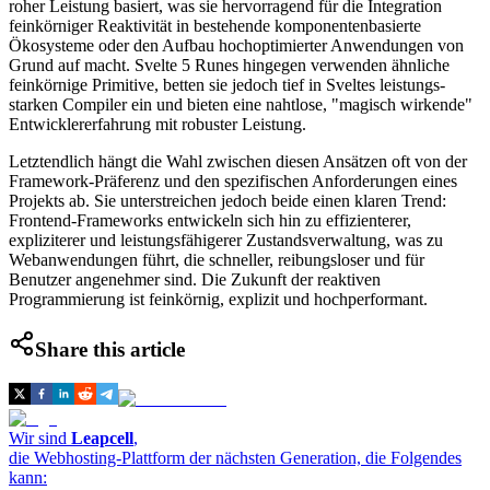
roher Leistung basiert, was sie hervorragend für die Integration
feinkörniger Reaktivität in bestehende komponenten­basierte
Ökosysteme oder den Aufbau hoch­optimierter Anwendungen von
Grund auf macht. Svelte 5 Runes hingegen verwenden ähnliche
feinkörnige Primitive, betten sie jedoch tief in Sveltes leistungs­­
starken Compiler ein und bieten eine nahtlose, "magisch­ wirkende"
Entwickler­erfahrung mit robuster Leistung.
Letztendlich hängt die Wahl zwischen diesen Ansätzen oft von der
Framework-Präferenz und den spezifischen Anforderungen eines
Projekts ab. Sie unterstreichen jedoch beide einen klaren Trend:
Frontend-Frameworks entwickeln sich hin zu effizienterer,
expliziterer und leistungs­fähigerer Zustands­verwaltung, was zu
Webanwendungen führt, die schneller, reibungsloser und für
Benutzer angenehmer sind. Die Zukunft der reaktiven
Programmierung ist feinkörnig, explizit und hoch­performant.
Share this article
Wir sind
Leapcell
,
die Webhosting-Plattform der nächsten Generation, die Folgendes
kann: