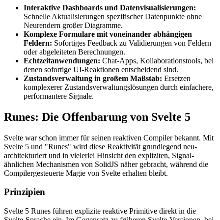
Interaktive Dashboards und Datenvisualisierungen:
Schnelle Aktualisierungen spezifischer Datenpunkte ohne
Neurendern großer Diagramme.
Komplexe Formulare mit voneinander abhängigen
Feldern:
Sofortiges Feedback zu Validierungen von Feldern
oder abgeleiteten Berechnungen.
Echtzeitanwendungen:
Chat-Apps, Kollaborationstools, bei
denen sofortige UI-Reaktionen entscheidend sind.
Zustandsverwaltung in großem Maßstab:
Ersetzen
komplexerer Zustandsverwaltungs­lösungen durch einfachere,
performantere Signale.
Runes: Die Offenbarung von Svelte 5
Svelte war schon immer für seinen reaktiven Compiler bekannt. Mit
Svelte 5 und "Runes" wird diese Reaktivität grundlegend neu­
architek­turiert und in vielerlei Hinsicht den expliziten, Signal-
ähnlichen Mechanismen von SolidJS näher gebracht, während die
Compiler­gesteuerte Magie von Svelte erhalten bleibt.
Prinzipien
Svelte 5 Runes führen explizite reaktive Primitive direkt in die
Svelte-Sprache ein. Im Gegensatz zu früheren Svelte-Versionen, bei