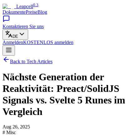
0.3
Leapcell
Dokumente
Preise
Blog
Kontaktieren Sie uns
DE
Anmelden
KOSTENLOS
anmelden
Back to Tech Articles
Nächste Generation der
Reaktivität: Preact/SolidJS
Signals vs. Svelte 5 Runes im
Vergleich
Aug 26, 2025
# Misc