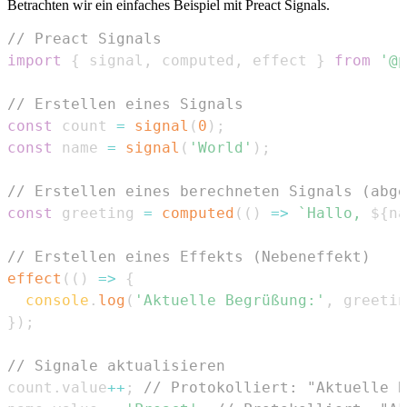
Betrachten wir ein einfaches Beispiel mit Preact Signals.
// Preact Signals
import
{
 signal
,
 computed
,
 effect 
}
from
'@p
// Erstellen eines Signals
const
 count 
=
signal
(
0
)
;
const
 name 
=
signal
(
'World'
)
;
// Erstellen eines berechneten Signals (abge
const
 greeting 
=
computed
(
(
)
=>
`
Hallo, 
${
na
// Erstellen eines Effekts (Nebeneffekt)
effect
(
(
)
=>
{
console
.
log
(
'Aktuelle Begrüßung:'
,
 greetin
}
)
;
// Signale aktualisieren
count
.
value
++
;
// Protokolliert: "Aktuelle B