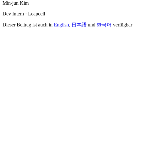
Min-jun Kim
Dev Intern · Leapcell
Dieser Beitrag ist auch in
English
,
日本語
und
한국어
verfügbar