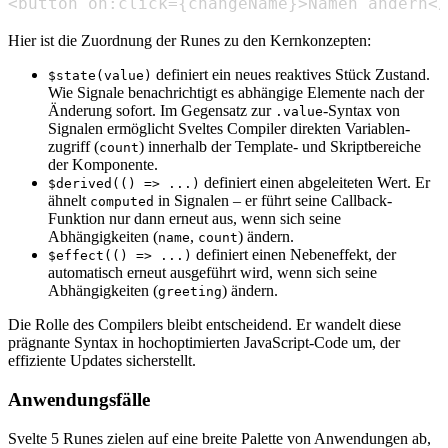
<button on:click={changeName}>Namen ändern</
Hier ist die Zuordnung der Runes zu den Kernkonzepten:
definiert ein neues reaktives Stück Zustand.
$state(value)
Wie Signale benachrichtigt es abhängige Elemente nach der
Änderung sofort. Im Gegensatz zur
-Syntax von
.value
Signalen ermöglicht Sveltes Compiler direkten Variablen­
zugriff (
) innerhalb der Template- und Skript­bereiche
count
der Komponente.
definiert einen abgeleiteten Wert. Er
$derived(() => ...)
ähnelt
in Signalen – er führt seine Callback-
computed
Funktion nur dann erneut aus, wenn sich seine
Abhängigkeiten (
,
) ändern.
name
count
definiert einen Nebeneffekt, der
$effect(() => ...)
automatisch erneut ausgeführt wird, wenn sich seine
Abhängigkeiten (
) ändern.
greeting
Die Rolle des Compilers bleibt entscheidend. Er wandelt diese
prägnante Syntax in hochoptimierten JavaScript-Code um, der
effiziente Updates sicherstellt.
Anwendungsfälle
Svelte 5 Runes zielen auf eine breite Palette von Anwendungen ab,