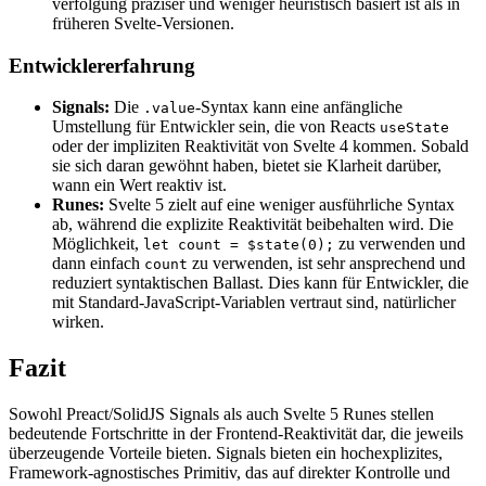
verfolgung präziser und weniger heuristisch basiert ist als in
früheren Svelte-Versionen.
Entwickler­erfahrung
Signals:
Die
-Syntax kann eine anfängliche
.value
Umstellung für Entwickler sein, die von Reacts
useState
oder der impliziten Reaktivität von Svelte 4 kommen. Sobald
sie sich daran gewöhnt haben, bietet sie Klarheit darüber,
wann ein Wert reaktiv ist.
Runes:
Svelte 5 zielt auf eine weniger ausführliche Syntax
ab, während die explizite Reaktivität beibehalten wird. Die
Möglichkeit,
zu verwenden und
let count = $state(0);
dann einfach
zu verwenden, ist sehr ansprechend und
count
reduziert syntaktischen Ballast. Dies kann für Entwickler, die
mit Standard-JavaScript-Variablen vertraut sind, natürlicher
wirken.
Fazit
Sowohl Preact/SolidJS Signals als auch Svelte 5 Runes stellen
bedeutende Fortschritte in der Frontend-Reaktivität dar, die jeweils
überzeugende Vorteile bieten. Signals bieten ein hoch­explizites,
Framework-agnostisches Primitiv, das auf direkter Kontrolle und