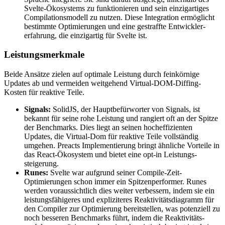
Svelte-Ökosystems zu funktionieren und sein einzigartiges
Compilations­modell zu nutzen. Diese Integration ermöglicht
bestimmte Optimierungen und eine gestraffte Entwickler­
erfahrung, die einzigartig für Svelte ist.
Leistungs­merkmale
Beide Ansätze zielen auf optimale Leistung durch feinkörnige
Updates ab und vermeiden weit­gehend Virtual-DOM-Diffing-
Kosten für reaktive Teile.
Signals:
SolidJS, der Haupt­befürworter von Signals, ist
bekannt für seine rohe Leistung und rangiert oft an der Spitze
der Benchmarks. Dies liegt an seinen hocheffizienten
Updates, die Virtual-Dom für reaktive Teile vollständig
umgehen. Preacts Implementierung bringt ähnliche Vorteile in
das React-Ökosystem und bietet eine opt-in Leistungs­
steigerung.
Runes:
Svelte war aufgrund seiner Compile-Zeit-
Optimierungen schon immer ein Spitzen­performer. Runes
werden voraussichtlich dies weiter verbessern, indem sie ein
leistungs­fähigeres und expliziteres Reaktivitäts­diagramm für
den Compiler zur Optimierung bereitstellen, was potenziell zu
noch besseren Benchmarks führt, indem die Reaktivitäts­­