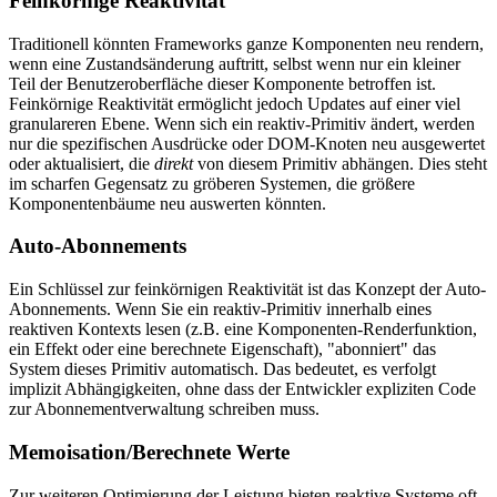
Feinkörnige Reaktivität
Traditionell könnten Frameworks ganze Komponenten neu rendern,
wenn eine Zustandsänderung auftritt, selbst wenn nur ein kleiner
Teil der Benutzeroberfläche dieser Komponente betroffen ist.
Feinkörnige Reaktivität ermöglicht jedoch Updates auf einer viel
granulareren Ebene. Wenn sich ein reaktiv-Primitiv ändert, werden
nur die spezifischen Ausdrücke oder DOM-Knoten neu ausgewertet
oder aktualisiert, die
direkt
von diesem Primitiv abhängen. Dies steht
im scharfen Gegensatz zu gröberen Systemen, die größere
Komponentenbäume neu auswerten könnten.
Auto-Abonnements
Ein Schlüssel zur feinkörnigen Reaktivität ist das Konzept der Auto-
Abonnements. Wenn Sie ein reaktiv-Primitiv innerhalb eines
reaktiven Kontexts lesen (z.B. eine Komponenten-Renderfunktion,
ein Effekt oder eine berechnete Eigenschaft), "abonniert" das
System dieses Primitiv automatisch. Das bedeutet, es verfolgt
implizit Abhängigkeiten, ohne dass der Entwickler expliziten Code
zur Abonnementverwaltung schreiben muss.
Memoisation/Berechnete Werte
Zur weiteren Optimierung der Leistung bieten reaktive Systeme oft