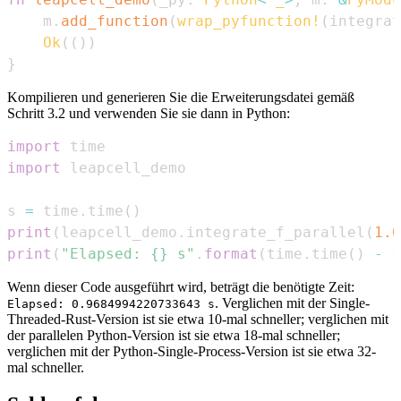
    m
.
add_function
(
wrap_pyfunction!
(
integrat
Ok
(
(
)
)
}
Kompilieren und generieren Sie die Erweiterungsdatei gemäß
Schritt 3.2 und verwenden Sie sie dann in Python:
import
import
s 
=
 time
.
time
(
)
print
(
leapcell_demo
.
integrate_f_parallel
(
1.0
print
(
"Elapsed: {} s"
.
format
(
time
.
time
(
)
-
 s
Wenn dieser Code ausgeführt wird, beträgt die benötigte Zeit:
. Verglichen mit der Single-
Elapsed: 0.9684994220733643 s
Threaded-Rust-Version ist sie etwa 10-mal schneller; verglichen mit
der parallelen Python-Version ist sie etwa 18-mal schneller;
verglichen mit der Python-Single-Process-Version ist sie etwa 32-
mal schneller.