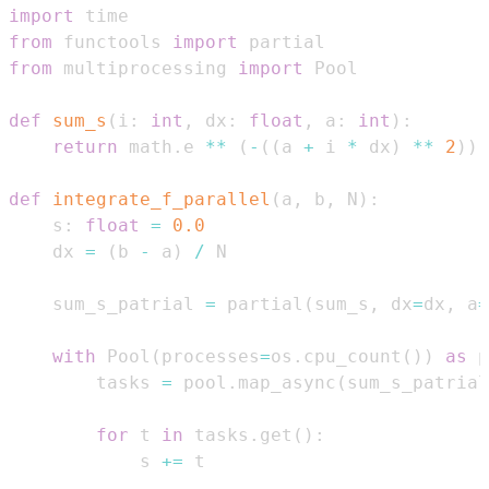
import
from
 functools 
import
from
 multiprocessing 
import
def
sum_s
(
i
:
int
,
 dx
:
float
,
 a
:
int
)
:
return
 math
.
e 
**
(
-
(
(
a 
+
 i 
*
 dx
)
**
2
)
)
def
integrate_f_parallel
(
a
,
 b
,
 N
)
:
    s
:
float
=
0.0
    dx 
=
(
b 
-
 a
)
/
    sum_s_patrial 
=
 partial
(
sum_s
,
 dx
=
dx
,
 a
=
with
 Pool
(
processes
=
os
.
cpu_count
(
)
)
as
 p
        tasks 
=
 pool
.
map_async
(
sum_s_patrial
for
 t 
in
 tasks
.
get
(
)
:
            s 
+=