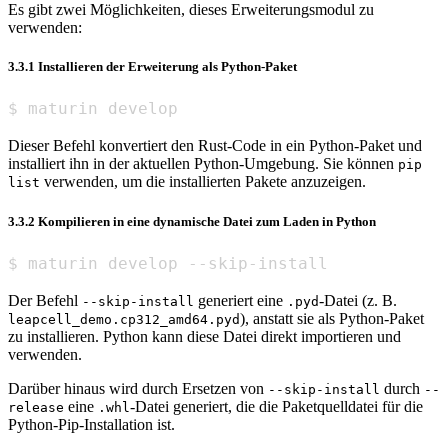
Es gibt zwei Möglichkeiten, dieses Erweiterungsmodul zu
verwenden:
3.3.1 Installieren der Erweiterung als Python-Paket
$ maturin develop
Dieser Befehl konvertiert den Rust-Code in ein Python-Paket und
installiert ihn in der aktuellen Python-Umgebung. Sie können
pip
verwenden, um die installierten Pakete anzuzeigen.
list
3.3.2 Kompilieren in eine dynamische Datei zum Laden in Python
$ maturin develop --skip-install
Der Befehl
generiert eine
-Datei (z. B.
--skip-install
.pyd
), anstatt sie als Python-Paket
leapcell_demo.cp312_amd64.pyd
zu installieren. Python kann diese Datei direkt importieren und
verwenden.
Darüber hinaus wird durch Ersetzen von
durch
--skip-install
--
eine
-Datei generiert, die die Paketquelldatei für die
release
.whl
Python-Pip-Installation ist.