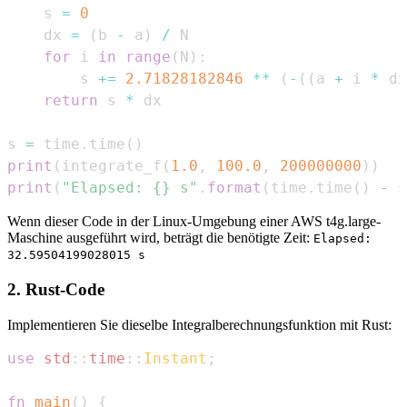
    s 
=
0
    dx 
=
(
b 
-
 a
)
/
for
 i 
in
range
(
N
)
:
        s 
+=
2.71828182846
**
(
-
(
(
a 
+
 i 
*
 dx
return
 s 
*
s 
=
 time
.
time
(
)
print
(
integrate_f
(
1.0
,
100.0
,
200000000
)
)
print
(
"Elapsed: {} s"
.
format
(
time
.
time
(
)
-
 s
Wenn dieser Code in der Linux-Umgebung einer AWS t4g.large-
Maschine ausgeführt wird, beträgt die benötigte Zeit:
Elapsed:
32.59504199028015 s
2. Rust-Code
Implementieren Sie dieselbe Integralberechnungsfunktion mit Rust:
use
std
::
time
::
Instant
;
fn
main
(
)
{