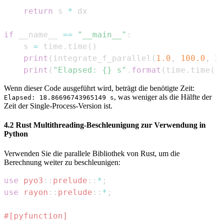
return
 s 
*
if
 __name__ 
==
"__main__"
:
    s 
=
 time
.
time
(
)
print
(
integrate_f_parallel
(
1.0
,
100.0
,
2
print
(
"Elapsed: {} s"
.
format
(
time
.
time
(
)
Wenn dieser Code ausgeführt wird, beträgt die benötigte Zeit:
, was weniger als die Hälfte der
Elapsed: 18.86696743965149 s
Zeit der Single-Process-Version ist.
4.2 Rust Multithreading-Beschleunigung zur Verwendung in
Python
Verwenden Sie die parallele Bibliothek von Rust, um die
Berechnung weiter zu beschleunigen:
use
pyo3
::
prelude
::
*
;
use
rayon
::
prelude
::
*
;
#[pyfunction]