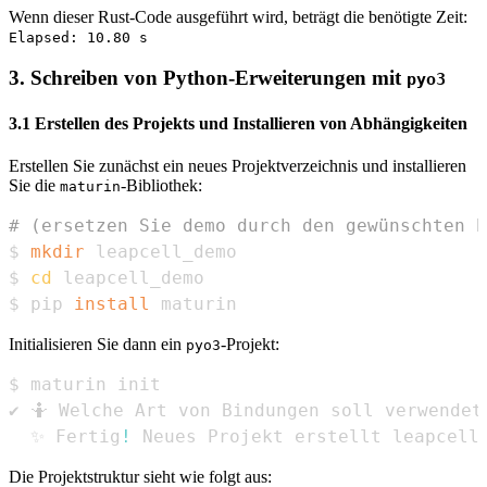
Wenn dieser Rust-Code ausgeführt wird, beträgt die benötigte Zeit:
Elapsed: 10.80 s
3. Schreiben von Python-Erweiterungen mit
pyo3
3.1 Erstellen des Projekts und Installieren von Abhängigkeiten
Erstellen Sie zunächst ein neues Projektverzeichnis und installieren
Sie die
-Bibliothek:
maturin
# (ersetzen Sie demo durch den gewünschten P
$ 
mkdir
$ 
cd
$ pip 
install
 maturin
Initialisieren Sie dann ein
-Projekt:
pyo3
  ✨ Fertig
!
 Neues Projekt erstellt leapcell
Die Projektstruktur sieht wie folgt aus: