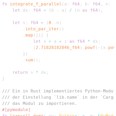
fn
integrate_f_parallel
(
a
:
f64
,
 b
:
f64
,
 n
:
i
let
 dx
:
f64
=
(
b 
-
 a
)
/
(
n 
as
f64
)
;
let
 s
:
f64
=
(
0
..
n
)
.
into_par_iter
(
)
.
map
(
|
i
|
{
let
 x 
=
 a 
+
 i 
as
f64
*
 dx
;
(
2.71828182846_f64
)
.
powf
(
-
(
x
.
pow
}
)
.
sum
(
)
;
return
 s 
*
 dx
;
}
/// Ein in Rust implementiertes Python-Modul
/// der Einstellung `lib.name` in der `Cargo
/// das Modul zu importieren.
#[pymodule]
fn
leapcell_demo
(
_py
:
Python
<
'_
>
,
 m
:
&
PyModu