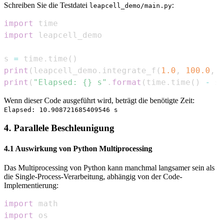
Schreiben Sie die Testdatei
:
leapcell_demo/main.py
import
import
s 
=
 time
.
time
(
)
print
(
leapcell_demo
.
integrate_f
(
1.0
,
100.0
,
print
(
"Elapsed: {} s"
.
format
(
time
.
time
(
)
-
 s
Wenn dieser Code ausgeführt wird, beträgt die benötigte Zeit:
Elapsed: 10.908721685409546 s
4. Parallele Beschleunigung
4.1 Auswirkung von Python Multiprocessing
Das Multiprocessing von Python kann manchmal langsamer sein als
die Single-Process-Verarbeitung, abhängig von der Code-
Implementierung:
import
import