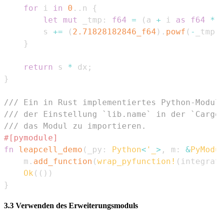
for
 i 
in
0
..
n 
{
let
mut
 _tmp
:
f64
=
(
a 
+
 i 
as
f64
*
 
        s 
+=
(
2.71828182846_f64
)
.
powf
(
-
_tmp
)
}
return
 s 
*
 dx
;
}
/// Ein in Rust implementiertes Python-Modul
/// der Einstellung `lib.name` in der `Cargo
/// das Modul zu importieren.
#[pymodule]
fn
leapcell_demo
(
_py
:
Python
<
'_
>
,
 m
:
&
PyModu
    m
.
add_function
(
wrap_pyfunction!
(
integrat
Ok
(
(
)
)
}
3.3 Verwenden des Erweiterungsmoduls