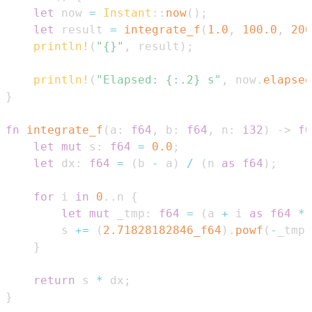
let
 now 
=
Instant
::
now
(
)
;
let
 result 
=
integrate_f
(
1.0
,
100.0
,
200
println!
(
"{}"
,
 result
)
;
println!
(
"Elapsed: {:.2} s"
,
 now
.
elapsed
}
fn
integrate_f
(
a
:
f64
,
 b
:
f64
,
 n
:
i32
)
->
f6
let
mut
 s
:
f64
=
0.0
;
let
 dx
:
f64
=
(
b 
-
 a
)
/
(
n 
as
f64
)
;
for
 i 
in
0
..
n 
{
let
mut
 _tmp
:
f64
=
(
a 
+
 i 
as
f64
*
 
        s 
+=
(
2.71828182846_f64
)
.
powf
(
-
_tmp
)
}
return
 s 
*
 dx
;
}