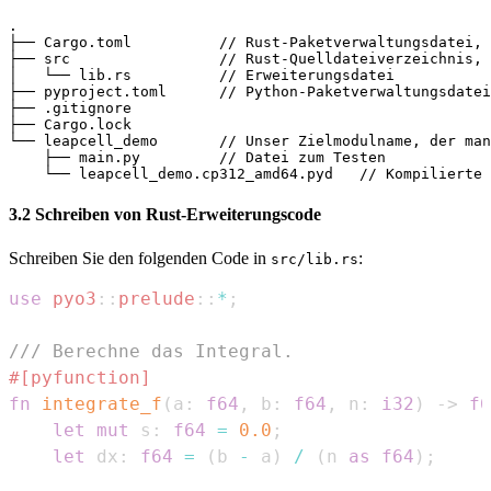
.

├── Cargo.toml          // Rust-Paketverwaltungsdatei, 
├── src                 // Rust-Quelldateiverzeichnis, 
│   └── lib.rs          // Erweiterungsdatei

├── pyproject.toml      // Python-Paketverwaltungsdatei
├── .gitignore

├── Cargo.lock

└── leapcell_demo       // Unser Zielmodulname, der man
    ├── main.py         // Datei zum Testen

3.2 Schreiben von Rust-Erweiterungscode
Schreiben Sie den folgenden Code in
:
src/lib.rs
use
pyo3
::
prelude
::
*
;
/// Berechne das Integral.
#[pyfunction]
fn
integrate_f
(
a
:
f64
,
 b
:
f64
,
 n
:
i32
)
->
f6
let
mut
 s
:
f64
=
0.0
;
let
 dx
:
f64
=
(
b 
-
 a
)
/
(
n 
as
f64
)
;