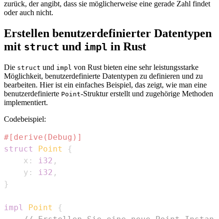
zurück, der angibt, dass sie möglicherweise eine gerade Zahl findet
oder auch nicht.
Erstellen benutzerdefinierter Datentypen
mit
und
in Rust
struct
impl
Die
und
von Rust bieten eine sehr leistungsstarke
struct
impl
Möglichkeit, benutzerdefinierte Datentypen zu definieren und zu
bearbeiten. Hier ist ein einfaches Beispiel, das zeigt, wie man eine
benutzerdefinierte
-Struktur erstellt und zugehörige Methoden
Point
implementiert.
Codebeispiel:
#[derive(Debug)]
struct
Point
{
    x
:
i32
,
    y
:
i32
,
}
impl
Point
{