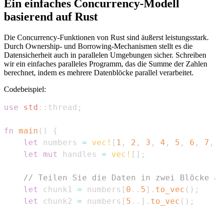
Ein einfaches Concurrency-Modell
basierend auf Rust
Die Concurrency-Funktionen von Rust sind äußerst leistungsstark.
Durch Ownership- und Borrowing-Mechanismen stellt es die
Datensicherheit auch in parallelen Umgebungen sicher. Schreiben
wir ein einfaches paralleles Programm, das die Summe der Zahlen
berechnet, indem es mehrere Datenblöcke parallel verarbeitet.
Codebeispiel:
use
std
::
thread
;
fn
main
(
)
{
let
 numbers 
=
vec!
[
1
,
2
,
3
,
4
,
5
,
6
,
7
,
let
mut
 handles 
=
vec!
[
]
;
// Teilen Sie die Daten in zwei Blöcke a
let
 chunk1 
=
 numbers
[
0
..
5
]
.
to_vec
(
)
;
let
 chunk2 
=
 numbers
[
5
..
]
.
to_vec
(
)
;