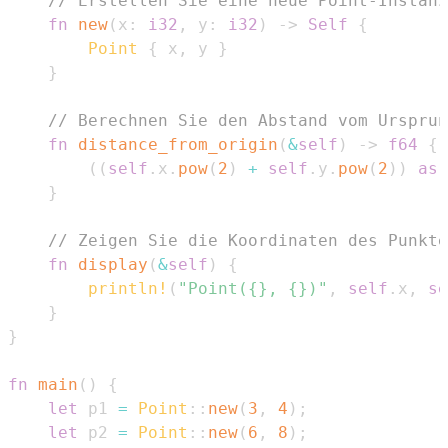
// Erstellen Sie eine neue Point-Instanz
fn
new
(
x
:
i32
,
 y
:
i32
)
->
Self
{
Point
{
 x
,
 y 
}
}
// Berechnen Sie den Abstand vom Ursprun
fn
distance_from_origin
(
&
self
)
->
f64
{
(
(
self
.
x
.
pow
(
2
)
+
self
.
y
.
pow
(
2
)
)
as
}
// Zeigen Sie die Koordinaten des Punkte
fn
display
(
&
self
)
{
println!
(
"Point({}, {})"
,
self
.
x
,
se
}
}
fn
main
(
)
{
let
 p1 
=
Point
::
new
(
3
,
4
)
;
let
 p2 
=
Point
::
new
(
6
,
8
)
;