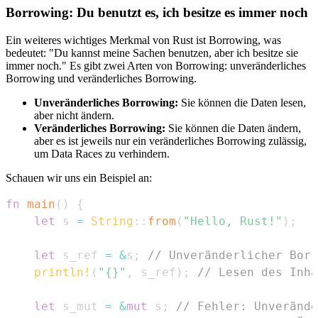
Borrowing: Du benutzt es, ich besitze es immer noch
Ein weiteres wichtiges Merkmal von Rust ist Borrowing, was
bedeutet: "Du kannst meine Sachen benutzen, aber ich besitze sie
immer noch." Es gibt zwei Arten von Borrowing: unveränderliches
Borrowing und veränderliches Borrowing.
Unveränderliches Borrowing:
Sie können die Daten lesen,
aber nicht ändern.
Veränderliches Borrowing:
Sie können die Daten ändern,
aber es ist jeweils nur ein veränderliches Borrowing zulässig,
um Data Races zu verhindern.
Schauen wir uns ein Beispiel an:
fn
main
(
)
{
let
 s 
=
String
::
from
(
"Hello, Rust!"
)
;
let
 s_ref 
=
&
s
;
// Unveränderlicher Borr
println!
(
"{}"
,
 s_ref
)
;
// Lesen des Inha
let
 s_mut 
=
&
mut
 s
;
// Fehler: Unverände