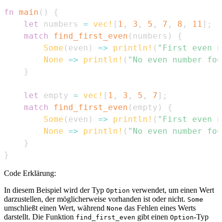
fn
main
(
)
{
let
 numbers 
=
vec!
[
1
,
3
,
5
,
7
,
8
,
11
]
;
match
find_first_even
(
numbers
)
{
Some
(
even
)
=>
println!
(
"First even 
None
=>
println!
(
"No even number fou
}
let
 empty 
=
vec!
[
1
,
3
,
5
,
7
]
;
match
find_first_even
(
empty
)
{
Some
(
even
)
=>
println!
(
"First even 
None
=>
println!
(
"No even number fou
}
}
Code Erklärung:
In diesem Beispiel wird der Typ
verwendet, um einen Wert
Option
darzustellen, der möglicherweise vorhanden ist oder nicht.
Some
umschließt einen Wert, während
das Fehlen eines Werts
None
darstellt. Die Funktion
gibt einen
-Typ
find_first_even
Option