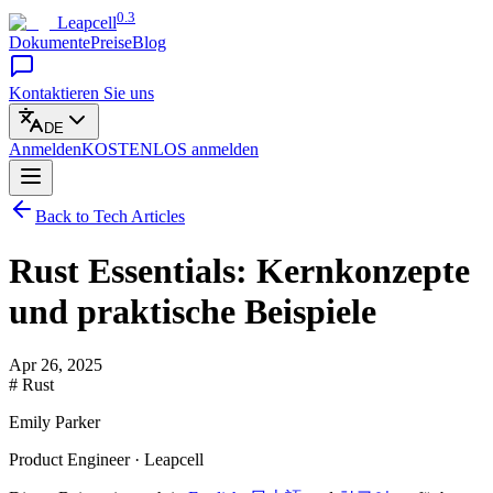
0.3
Leapcell
Dokumente
Preise
Blog
Kontaktieren Sie uns
DE
Anmelden
KOSTENLOS
anmelden
Back to Tech Articles
Rust Essentials: Kernkonzepte
und praktische Beispiele
Apr 26, 2025
# Rust
Emily Parker
Product Engineer · Leapcell