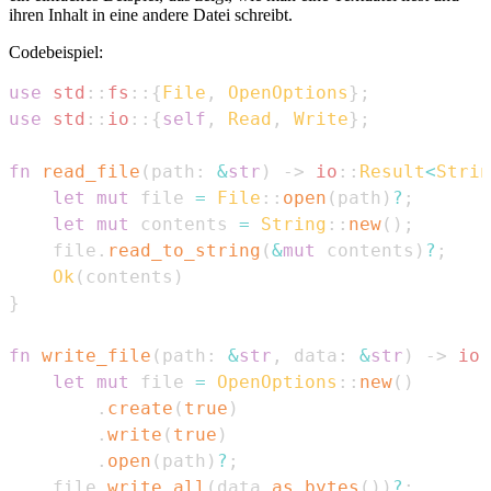
ihren Inhalt in eine andere Datei schreibt.
Codebeispiel:
use
std
::
fs
::
{
File
,
OpenOptions
}
;
use
std
::
io
::
{
self
,
Read
,
Write
}
;
fn
read_file
(
path
:
&
str
)
->
io
::
Result
<
Strin
let
mut
 file 
=
File
::
open
(
path
)
?
;
let
mut
 contents 
=
String
::
new
(
)
;
    file
.
read_to_string
(
&
mut
 contents
)
?
;
Ok
(
contents
)
}
fn
write_file
(
path
:
&
str
,
 data
:
&
str
)
->
io
:
let
mut
 file 
=
OpenOptions
::
new
(
)
.
create
(
true
)
.
write
(
true
)
.
open
(
path
)
?
;
    file
.
write_all
(
data
.
as_bytes
(
)
)
?
;