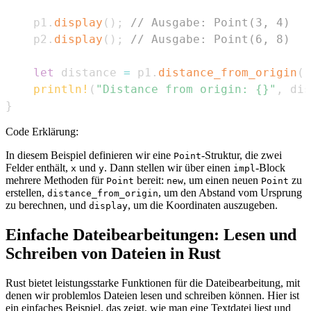
    p1
.
display
(
)
;
// Ausgabe: Point(3, 4)
    p2
.
display
(
)
;
// Ausgabe: Point(6, 8)
let
 distance 
=
 p1
.
distance_from_origin
(
)
println!
(
"Distance from origin: {}"
,
 dis
}
Code Erklärung:
In diesem Beispiel definieren wir eine
-Struktur, die zwei
Point
Felder enthält,
und
. Dann stellen wir über einen
-Block
x
y
impl
mehrere Methoden für
bereit:
, um einen neuen
zu
Point
new
Point
erstellen,
, um den Abstand vom Ursprung
distance_from_origin
zu berechnen, und
, um die Koordinaten auszugeben.
display
Einfache Dateibearbeitungen: Lesen und
Schreiben von Dateien in Rust
Rust bietet leistungsstarke Funktionen für die Dateibearbeitung, mit
denen wir problemlos Dateien lesen und schreiben können. Hier ist
ein einfaches Beispiel, das zeigt, wie man eine Textdatei liest und