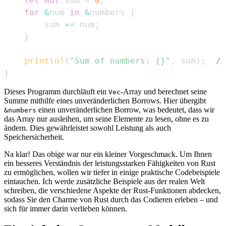
let
mut
 sum 
=
0
;
for
&
num 
in
&
numbers 
{
        sum 
+=
 num
;
}
println!
(
"Sum of numbers: {}"
,
 sum
)
;
//
}
Dieses Programm durchläuft ein
-Array und berechnet seine
Vec
Summe mithilfe eines unveränderlichen Borrows. Hier übergibt
einen unveränderlichen Borrow, was bedeutet, dass wir
&numbers
das Array nur ausleihen, um seine Elemente zu lesen, ohne es zu
ändern. Dies gewährleistet sowohl Leistung als auch
Speichersicherheit.
Na klar! Das obige war nur ein kleiner Vorgeschmack. Um Ihnen
ein besseres Verständnis der leistungsstarken Fähigkeiten von Rust
zu ermöglichen, wollen wir tiefer in einige praktische Codebeispiele
eintauchen. Ich werde zusätzliche Beispiele aus der realen Welt
schreiben, die verschiedene Aspekte der Rust-Funktionen abdecken,
sodass Sie den Charme von Rust durch das Codieren erleben – und
sich für immer darin verlieben können.