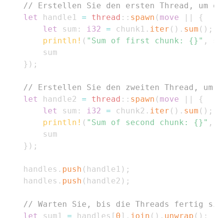
// Erstellen Sie den ersten Thread, um d
let
 handle1 
=
thread
::
spawn
(
move
|
|
{
let
 sum
:
i32
=
 chunk1
.
iter
(
)
.
sum
(
)
;
println!
(
"Sum of first chunk: {}"
,
 s
}
)
;
// Erstellen Sie den zweiten Thread, um 
let
 handle2 
=
thread
::
spawn
(
move
|
|
{
let
 sum
:
i32
=
 chunk2
.
iter
(
)
.
sum
(
)
;
println!
(
"Sum of second chunk: {}"
,
 
}
)
;
    handles
.
push
(
handle1
)
;
    handles
.
push
(
handle2
)
;
// Warten Sie, bis die Threads fertig s
let
 sum1 
=
 handles
[
0
]
.
join
(
)
.
unwrap
(
)
;