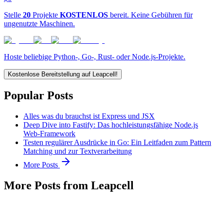
Stelle
20
Projekte
KOSTENLOS
bereit. Keine Gebühren für
ungenutzte Maschinen.
Hoste beliebige Python-, Go-, Rust- oder Node.js-Projekte.
Kostenlose Bereitstellung auf Leapcell!
Popular Posts
Alles was du brauchst ist Express und JSX
Deep Dive into Fastify: Das hochleistungsfähige Node.js
Web-Framework
Testen regulärer Ausdrücke in Go: Ein Leitfaden zum Pattern
Matching und zur Textverarbeitung
More Posts
More Posts from Leapcell