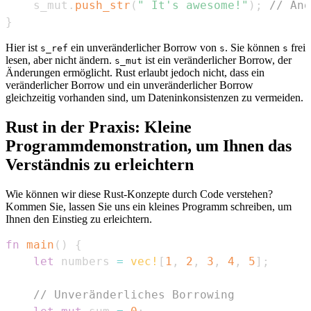
    s_mut
.
push_str
(
" It's awesome!"
)
;
// Änd
}
Hier ist
ein unveränderlicher Borrow von
. Sie können
frei
s_ref
s
s
lesen, aber nicht ändern.
ist ein veränderlicher Borrow, der
s_mut
Änderungen ermöglicht. Rust erlaubt jedoch nicht, dass ein
veränderlicher Borrow und ein unveränderlicher Borrow
gleichzeitig vorhanden sind, um Dateninkonsistenzen zu vermeiden.
Rust in der Praxis: Kleine
Programmdemonstration, um Ihnen das
Verständnis zu erleichtern
Wie können wir diese Rust-Konzepte durch Code verstehen?
Kommen Sie, lassen Sie uns ein kleines Programm schreiben, um
Ihnen den Einstieg zu erleichtern.
fn
main
(
)
{
let
 numbers 
=
vec!
[
1
,
2
,
3
,
4
,
5
]
;
// Unveränderliches Borrowing