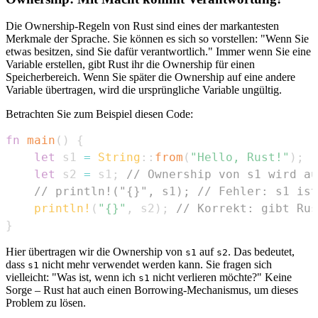
Die Ownership-Regeln von Rust sind eines der markantesten
Merkmale der Sprache. Sie können es sich so vorstellen: "Wenn Sie
etwas besitzen, sind Sie dafür verantwortlich." Immer wenn Sie eine
Variable erstellen, gibt Rust ihr die Ownership für einen
Speicherbereich. Wenn Sie später die Ownership auf eine andere
Variable übertragen, wird die ursprüngliche Variable ungültig.
Betrachten Sie zum Beispiel diesen Code:
fn
main
(
)
{
let
 s1 
=
String
::
from
(
"Hello, Rust!"
)
;
let
 s2 
=
 s1
;
// Ownership von s1 wird au
// println!("{}", s1); // Fehler: s1 ist
println!
(
"{}"
,
 s2
)
;
// Korrekt: gibt Rus
}
Hier übertragen wir die Ownership von
auf
. Das bedeutet,
s1
s2
dass
nicht mehr verwendet werden kann. Sie fragen sich
s1
vielleicht: "Was ist, wenn ich
nicht verlieren möchte?" Keine
s1
Sorge – Rust hat auch einen Borrowing-Mechanismus, um dieses
Problem zu lösen.