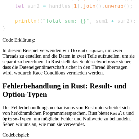
let
 sum2 
=
 handles
[
1
]
.
join
(
)
.
unwrap
(
)
;
println!
(
"Total sum: {}"
,
 sum1 
+
 sum2
)
;
}
Code Erklärung:
In diesem Beispiel verwenden wir
, um zwei
thread::spawn
Threads zu erstellen und die Daten in zwei Teile aufzuteilen, um sie
separat zu berechnen. In Rust stellt das Schlüsselwort
sicher,
move
dass die Dateneigentümerschaft sicher in den Thread übertragen
wird, wodurch Race Conditions vermieden werden.
Fehlerbehandlung in Rust: Result- und
Option-Typen
Der Fehlerbehandlungsmechanismus von Rust unterscheidet sich
von herkömmlichen Programmiersprachen. Rust bietet
und
Result
-Typen, um mögliche Fehler und Nullwerte zu behandeln.
Option
Sehen wir uns an, wie man sie verwendet.
Codebeispiel: