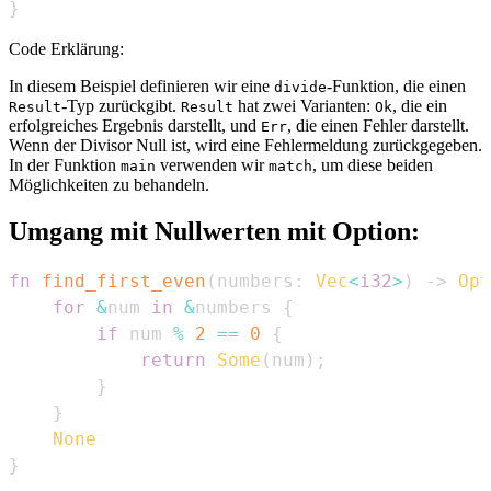
}
Code Erklärung:
In diesem Beispiel definieren wir eine
-Funktion, die einen
divide
-Typ zurückgibt.
hat zwei Varianten:
, die ein
Result
Result
Ok
erfolgreiches Ergebnis darstellt, und
, die einen Fehler darstellt.
Err
Wenn der Divisor Null ist, wird eine Fehlermeldung zurückgegeben.
In der Funktion
verwenden wir
, um diese beiden
main
match
Möglichkeiten zu behandeln.
Umgang mit Nullwerten mit Option:
fn
find_first_even
(
numbers
:
Vec
<
i32
>
)
->
Opt
for
&
num 
in
&
numbers 
{
if
 num 
%
2
==
0
{
return
Some
(
num
)
;
}
}
None
}