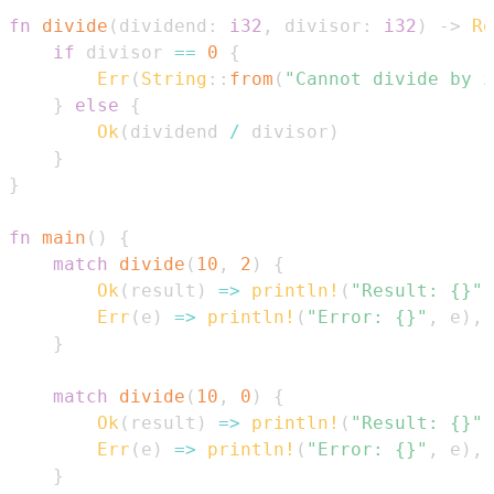
fn
divide
(
dividend
:
i32
,
 divisor
:
i32
)
->
Re
if
 divisor 
==
0
{
Err
(
String
::
from
(
"Cannot divide by z
}
else
{
Ok
(
dividend 
/
 divisor
)
}
}
fn
main
(
)
{
match
divide
(
10
,
2
)
{
Ok
(
result
)
=>
println!
(
"Result: {}"
,
Err
(
e
)
=>
println!
(
"Error: {}"
,
 e
)
,
}
match
divide
(
10
,
0
)
{
Ok
(
result
)
=>
println!
(
"Result: {}"
,
Err
(
e
)
=>
println!
(
"Error: {}"
,
 e
)
,
}