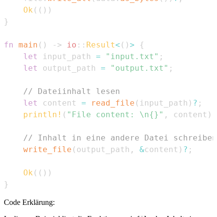
Ok
(
(
)
)
}
fn
main
(
)
->
io
::
Result
<
(
)
>
{
let
 input_path 
=
"input.txt"
;
let
 output_path 
=
"output.txt"
;
// Dateiinhalt lesen
let
 content 
=
read_file
(
input_path
)
?
;
println!
(
"File content: \n{}"
,
 content
)
;
// Inhalt in eine andere Datei schreiben
write_file
(
output_path
,
&
content
)
?
;
Ok
(
(
)
)
}
Code Erklärung: