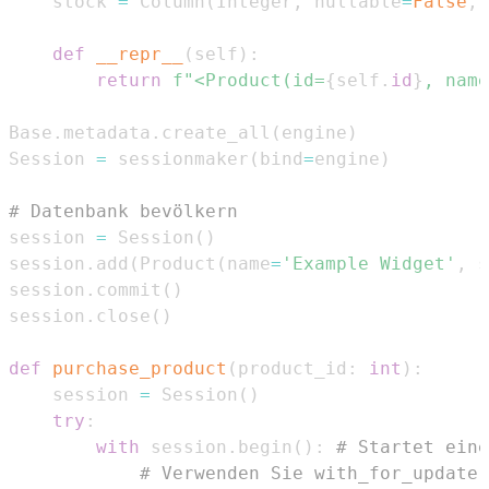
    stock 
=
 Column
(
Integer
,
 nullable
=
False
,
 
def
__repr__
(
self
)
:
return
f"<Product(id=
{
self
.
id
}
, name
Base
.
metadata
.
create_all
(
engine
)
Session 
=
 sessionmaker
(
bind
=
engine
)
# Datenbank bevölkern
session 
=
 Session
(
)
session
.
add
(
Product
(
name
=
'Example Widget'
,
 s
session
.
commit
(
)
session
.
close
(
)
def
purchase_product
(
product_id
:
int
)
:
    session 
=
 Session
(
)
try
:
with
 session
.
begin
(
)
:
# Startet eine
# Verwenden Sie with_for_update(