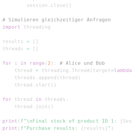
        session
.
close
(
)
# Simulieren gleichzeitiger Anfragen
import
results 
=
[
]
threads 
=
[
]
for
 i 
in
range
(
2
)
:
# Alice und Bob
    thread 
=
 threading
.
Thread
(
target
=
lambda
:
    threads
.
append
(
thread
)
    thread
.
start
(
)
for
 thread 
in
 threads
:
    thread
.
join
(
)
print
(
f"\nFinal stock of product ID 1: 
{
Sess
print
(
f"Purchase results: 
{
results
}
"
)