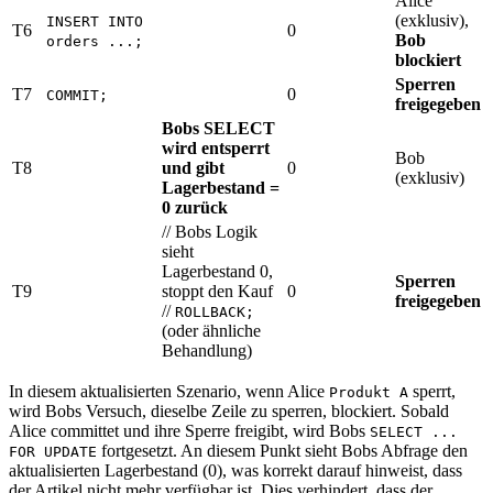
Alice
(exklusiv),
INSERT INTO
T6
0
Bob
orders ...;
blockiert
Sperren
T7
0
COMMIT;
freigegeben
Bobs SELECT
wird entsperrt
Bob
T8
und gibt
0
(exklusiv)
Lagerbestand =
0 zurück
// Bobs Logik
sieht
Lagerbestand 0,
Sperren
T9
stoppt den Kauf
0
freigegeben
//
ROLLBACK;
(oder ähnliche
Behandlung)
In diesem aktualisierten Szenario, wenn Alice
sperrt,
Produkt A
wird Bobs Versuch, dieselbe Zeile zu sperren, blockiert. Sobald
Alice committet und ihre Sperre freigibt, wird Bobs
SELECT ...
fortgesetzt. An diesem Punkt sieht Bobs Abfrage den
FOR UPDATE
aktualisierten Lagerbestand (0), was korrekt darauf hinweist, dass
der Artikel nicht mehr verfügbar ist. Dies verhindert, dass der