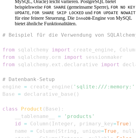
MySQL, Oracle) leicht variieren. PostgreSQL bietet
beispielsweise
(gemeinsame Sperre),
FOR SHARE
FOR NO KEY
,
und
UPDATE
FOR SHARE SKIP LOCKED
FOR UPDATE NOWAIT
für eine feinere Steuerung. Die
-Engine von MySQL
InnoDB
bietet ähnliche Funktionalitäten.
# Beispiel für die Verwendung von SQLAlchemy
from
 sqlalchemy 
import
 create_engine
,
 Column
from
 sqlalchemy
.
orm 
import
from
 sqlalchemy
.
ext
.
declarative 
import
# Datenbank-Setup
engine 
=
 create_engine
(
'sqlite:///:memory:'
,
Base 
=
 declarative_base
(
)
class
Product
(
Base
)
:
    __tablename__ 
=
'products'
id
=
 Column
(
Integer
,
 primary_key
=
True
)
    name 
=
 Column
(
String
,
 unique
=
True
,
 nulla