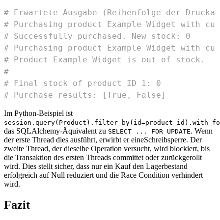
# Erwartete Ausgabe (Reihenfolge der Druckau
# Purchasing product Example Widget with cur
# Successfully purchased. New stock: 0
# Purchasing product Example Widget with cur
# Product Example Widget is out of stock.
# 
# Final stock of product ID 1: 0
# Purchase results: [True, False]
Im Python-Beispiel ist
session.query(Product).filter_by(id=product_id).with_fo
das SQLAlchemy-Äquivalent zu
. Wenn
SELECT ... FOR UPDATE
der erste Thread dies ausführt, erwirbt er eineSchreibsperre. Der
zweite Thread, der dieselbe Operation versucht, wird blockiert, bis
die Transaktion des ersten Threads committet oder zurückgerollt
wird. Dies stellt sicher, dass nur ein Kauf den Lagerbestand
erfolgreich auf Null reduziert und die Race Condition verhindert
wird.
Fazit