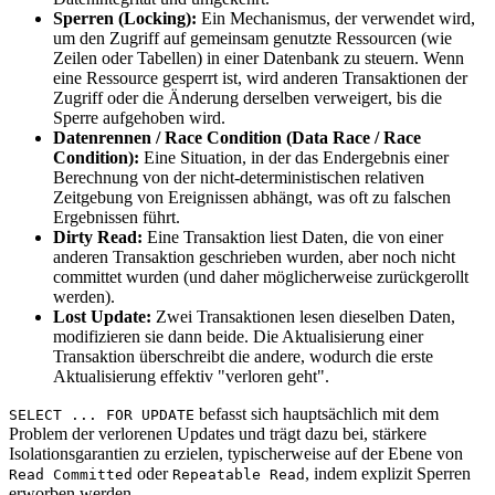
Sperren (Locking):
Ein Mechanismus, der verwendet wird,
um den Zugriff auf gemeinsam genutzte Ressourcen (wie
Zeilen oder Tabellen) in einer Datenbank zu steuern. Wenn
eine Ressource gesperrt ist, wird anderen Transaktionen der
Zugriff oder die Änderung derselben verweigert, bis die
Sperre aufgehoben wird.
Datenrennen / Race Condition (Data Race / Race
Condition):
Eine Situation, in der das Endergebnis einer
Berechnung von der nicht-deterministischen relativen
Zeitgebung von Ereignissen abhängt, was oft zu falschen
Ergebnissen führt.
Dirty Read:
Eine Transaktion liest Daten, die von einer
anderen Transaktion geschrieben wurden, aber noch nicht
committet wurden (und daher möglicherweise zurückgerollt
werden).
Lost Update:
Zwei Transaktionen lesen dieselben Daten,
modifizieren sie dann beide. Die Aktualisierung einer
Transaktion überschreibt die andere, wodurch die erste
Aktualisierung effektiv "verloren geht".
befasst sich hauptsächlich mit dem
SELECT ... FOR UPDATE
Problem der verlorenen Updates und trägt dazu bei, stärkere
Isolationsgarantien zu erzielen, typischerweise auf der Ebene von
oder
, indem explizit Sperren
Read Committed
Repeatable Read
erworben werden.