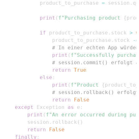
            product_to_purchase 
=
 session
.
qu
print
(
f"Purchasing product 
{
prod
if
 product_to_purchase
.
stock 
>
0
                product_to_purchase
.
stock 
-=
# In einer echten App würden
print
(
f"Successfully purchas
# session.commit() erfolgt a
return
True
else
:
print
(
f"Product 
{
product_to_
# session.rollback() erfolgt
return
False
except
 Exception 
as
 e
:
print
(
f"An error occurred during pur
        session
.
rollback
(
)
return
False
finally
: