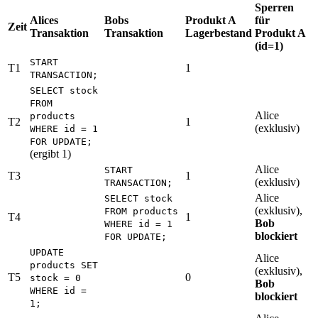
Sperren
Alices
Bobs
Produkt A
für
Zeit
Transaktion
Transaktion
Lagerbestand
Produkt A
(id=1)
START
T1
1
TRANSACTION;
SELECT stock
FROM
Alice
products
T2
1
(exklusiv)
WHERE id = 1
FOR UPDATE;
(ergibt 1)
Alice
START
T3
1
(exklusiv)
TRANSACTION;
Alice
SELECT stock
(exklusiv),
FROM products
T4
1
Bob
WHERE id = 1
blockiert
FOR UPDATE;
UPDATE
Alice
products SET
(exklusiv),
T5
0
stock = 0
Bob
WHERE id =
blockiert
1;