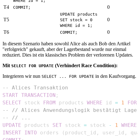
WHERE id = 1;
T4
0
COMMIT;
UPDATE products
T5
0
SET stock = 0
WHERE id = 1;
T6
0
COMMIT;
In diesem Szenario haben sowohl Alice als auch Bob den Artikel
"erfolgreich" gekauft, aber der Lagerbestand wurde nur einmal
reduziert. Dies ist ein klassisches Problem der verlorenen Updates.
Mit
(Verhindert Race Condition):
SELECT FOR UPDATE
Integrieren wir nun
in den Kaufvorgang.
SELECT ... FOR UPDATE
-- Alices Transaktion
START
TRANSACTION
;
SELECT
 stock 
FROM
 products 
WHERE
 id 
=
1
FOR
-- // Alices Anwendungslogik bestätigt Lager
-- // ...
UPDATE
 products 
SET
 stock 
=
 stock 
-
1
WHERE
 
INSERT
INTO
 orders 
(
product_id
,
 user_id
,
 qua