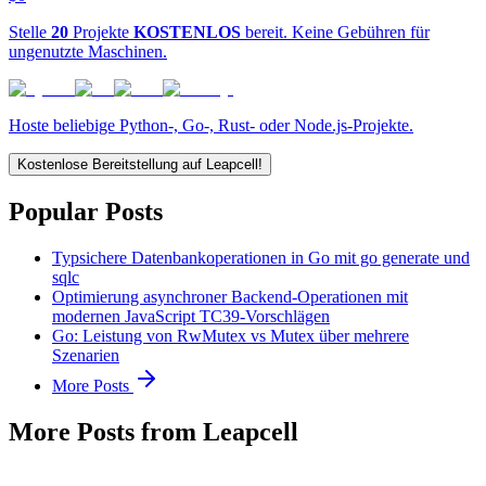
Stelle
20
Projekte
KOSTENLOS
bereit. Keine Gebühren für
ungenutzte Maschinen.
Hoste beliebige Python-, Go-, Rust- oder Node.js-Projekte.
Kostenlose Bereitstellung auf Leapcell!
Popular Posts
Typsichere Datenbankoperationen in Go mit go generate und
sqlc
Optimierung asynchroner Backend-Operationen mit
modernen JavaScript TC39-Vorschlägen
Go: Leistung von RwMutex vs Mutex über mehrere
Szenarien
More Posts
More Posts from Leapcell