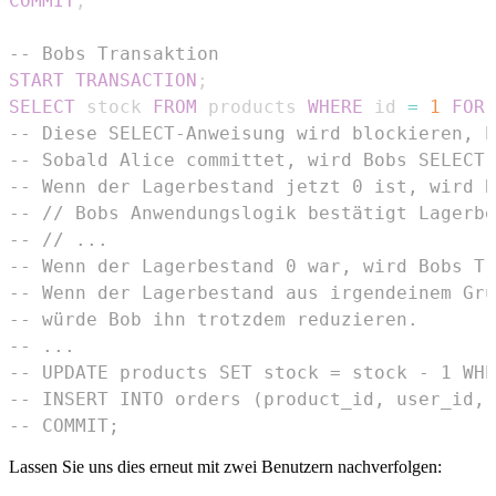
COMMIT
;
-- Bobs Transaktion
START
TRANSACTION
;
SELECT
 stock 
FROM
 products 
WHERE
 id 
=
1
FOR
-- Diese SELECT-Anweisung wird blockieren, b
-- Sobald Alice committet, wird Bobs SELECT 
-- Wenn der Lagerbestand jetzt 0 ist, wird B
-- // Bobs Anwendungslogik bestätigt Lagerbe
-- // ...
-- Wenn der Lagerbestand 0 war, wird Bobs Tr
-- Wenn der Lagerbestand aus irgendeinem Gru
-- würde Bob ihn trotzdem reduzieren.
-- ...
-- UPDATE products SET stock = stock - 1 WHE
-- INSERT INTO orders (product_id, user_id, 
-- COMMIT;
Lassen Sie uns dies erneut mit zwei Benutzern nachverfolgen: