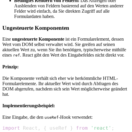
Bedingtes Rendern von Feldern:
Das Anzeigen oder
Ausblenden von Feldern basierend auf den Werten anderer
Felder wird einfach, da Sie direkten Zugriff auf alle
Formulardaten haben.
Ungesteuerte Komponenten
Eine
ungesteuerte Komponente
ist ein Formularelement, dessen
Wert vom DOM selbst verwaltet wird. Sie greifen auf seinen
aktuellen Wert zu, wenn Sie ihn benötigen, typischerweise mithilfe
eines
. React gibt den Wert des Eingabefeldes nicht direkt vor.
ref
Prinzip:
Die Komponente verhält sich eher wie herkömmliche HTML-
Formularelemente. Ihr aktueller Wert wird durch Abfragen des
DOM abgerufen, nachdem sich sein Wert möglicherweise geändert
hat.
Implementierungsbeispiel:
Eine Eingabe, die den
-Hook verwendet:
useRef
import
React
,
{
 useRef 
}
from
'react'
;