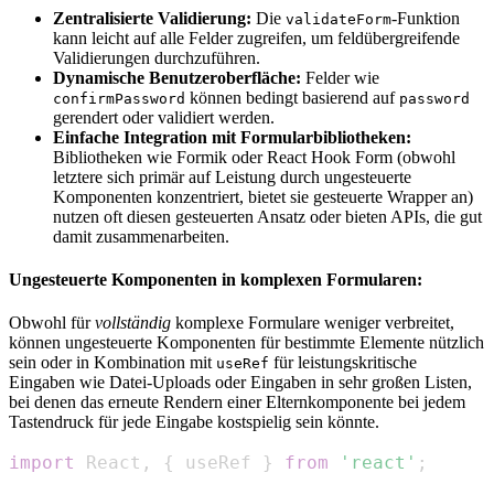
Zentralisierte Validierung:
Die
-Funktion
validateForm
kann leicht auf alle Felder zugreifen, um feldübergreifende
Validierungen durchzuführen.
Dynamische Benutzeroberfläche:
Felder wie
können bedingt basierend auf
confirmPassword
password
gerendert oder validiert werden.
Einfache Integration mit Formularbibliotheken:
Bibliotheken wie Formik oder React Hook Form (obwohl
letztere sich primär auf Leistung durch ungesteuerte
Komponenten konzentriert, bietet sie gesteuerte Wrapper an)
nutzen oft diesen gesteuerten Ansatz oder bieten APIs, die gut
damit zusammenarbeiten.
Ungesteuerte Komponenten in komplexen Formularen:
Obwohl für
vollständig
komplexe Formulare weniger verbreitet,
können ungesteuerte Komponenten für bestimmte Elemente nützlich
sein oder in Kombination mit
für leistungskritische
useRef
Eingaben wie Datei-Uploads oder Eingaben in sehr großen Listen,
bei denen das erneute Rendern einer Elternkomponente bei jedem
Tastendruck für jede Eingabe kostspielig sein könnte.
import
React
,
{
 useRef 
}
from
'react'
;