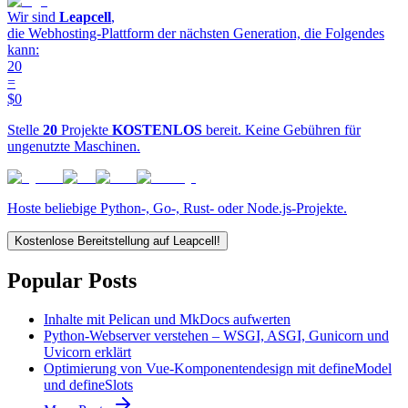
Wir sind
Leapcell
,
die Webhosting-Plattform der nächsten Generation, die Folgendes
kann:
20
=
$0
Stelle
20
Projekte
KOSTENLOS
bereit. Keine Gebühren für
ungenutzte Maschinen.
Hoste beliebige Python-, Go-, Rust- oder Node.js-Projekte.
Kostenlose Bereitstellung auf Leapcell!
Popular Posts
Inhalte mit Pelican und MkDocs aufwerten
Python-Webserver verstehen – WSGI, ASGI, Gunicorn und
Uvicorn erklärt
Optimierung von Vue-Komponentendesign mit defineModel
und defineSlots