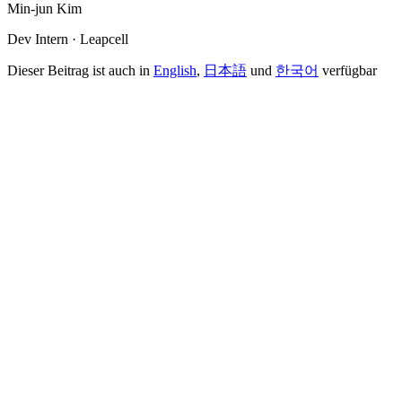
Min-jun Kim
Dev Intern · Leapcell
Dieser Beitrag ist auch in
English
,
日本語
und
한국어
verfügbar