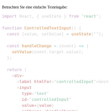
Betrachten Sie eine einfache Texteingabe:
import
React
,
{
 useState 
}
from
'react'
;
function
ControlledTextInput
(
)
{
const
[
value
,
 setValue
]
=
useState
(
''
)
;
const
handleChange
=
(
event
)
=>
{
setValue
(
event
.
target
.
value
)
;
}
;
return
(
<
div
>
<
label
htmlFor
=
"
controlledInput
"
>
Geste
<
input
type
=
"
text
"
id
=
"
controlledInput
"
value
=
{
value
}