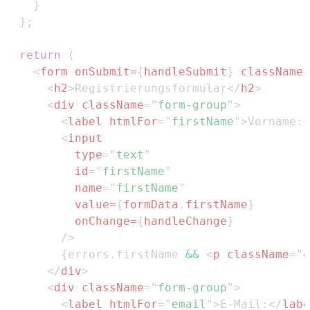
}
}
;
return
(
<
form
onSubmit
=
{
handleSubmit
}
className
=
<
h2
>
Registrierungsformular
</
h2
>
<
div
className
=
"
form-group
"
>
<
label
htmlFor
=
"
firstName
"
>
Vorname:
<
<
input
type
=
"
text
"
id
=
"
firstName
"
name
=
"
firstName
"
value
=
{
formData
.
firstName
}
onChange
=
{
handleChange
}
/>
{
errors
.
firstName
&&
<
p
className
=
"
e
</
div
>
<
div
className
=
"
form-group
"
>
<
label
htmlFor
=
"
email
"
>
E-Mail:
</
labe