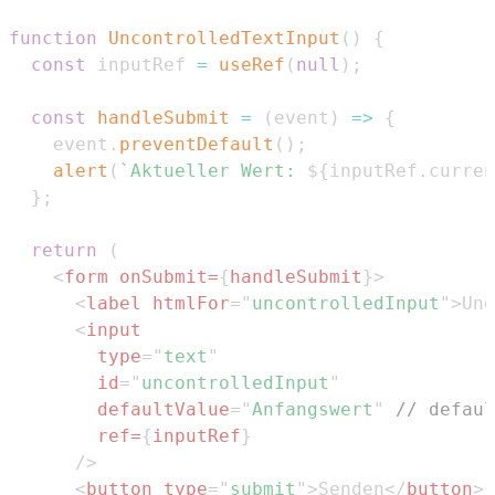
function
UncontrolledTextInput
(
)
{
const
 inputRef 
=
useRef
(
null
)
;
const
handleSubmit
=
(
event
)
=>
{
    event
.
preventDefault
(
)
;
alert
(
`
Aktueller Wert: 
${
inputRef
.
curren
}
;
return
(
<
form
onSubmit
=
{
handleSubmit
}
>
<
label
htmlFor
=
"
uncontrolledInput
"
>
Ung
<
input
type
=
"
text
"
id
=
"
uncontrolledInput
"
defaultValue
=
"
Anfangswert
"
// defaul
ref
=
{
inputRef
}
/>
<
button
type
=
"
submit
"
>
Senden
</
button
>