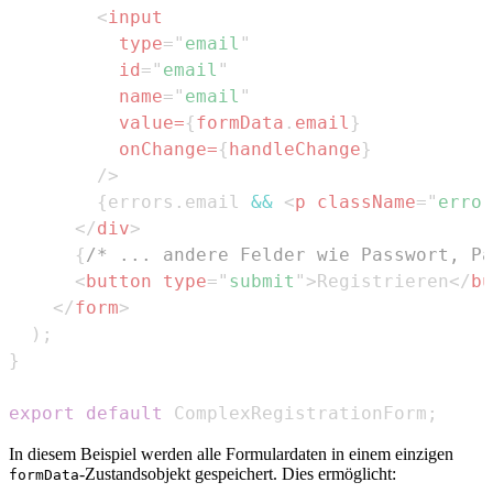
<
input
type
=
"
email
"
id
=
"
email
"
name
=
"
email
"
value
=
{
formData
.
email
}
onChange
=
{
handleChange
}
/>
{
errors
.
email
&&
<
p
className
=
"
error
</
div
>
{
/* ... andere Felder wie Passwort, Pa
<
button
type
=
"
submit
"
>
Registrieren
</
bu
</
form
>
)
;
}
export
default
ComplexRegistrationForm
;
In diesem Beispiel werden alle Formulardaten in einem einzigen
-Zustandsobjekt gespeichert. Dies ermöglicht:
formData