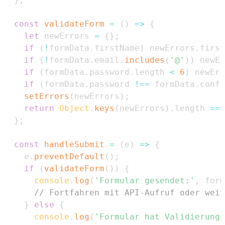
const
validateForm
=
(
)
=>
{
let
 newErrors 
=
{
}
;
if
(
!
formData
.
firstName
)
 newErrors
.
first
if
(
!
formData
.
email
.
includes
(
'@'
)
)
 newEr
if
(
formData
.
password
.
length
<
6
)
 newErr
if
(
formData
.
password
!==
 formData
.
confi
setErrors
(
newErrors
)
;
return
Object
.
keys
(
newErrors
)
.
length
===
}
;
const
handleSubmit
=
(
e
)
=>
{
    e
.
preventDefault
(
)
;
if
(
validateForm
(
)
)
{
console
.
log
(
'Formular gesendet:'
,
 form
// Fortfahren mit API-Aufruf oder weit
}
else
{
console
.
log
(
'Formular hat Validierungs