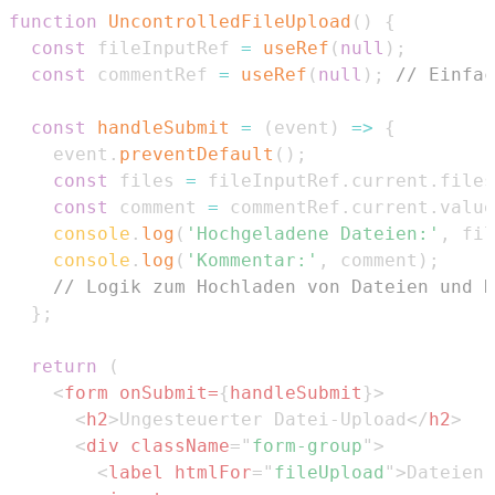
function
UncontrolledFileUpload
(
)
{
const
 fileInputRef 
=
useRef
(
null
)
;
const
 commentRef 
=
useRef
(
null
)
;
// Einfac
const
handleSubmit
=
(
event
)
=>
{
    event
.
preventDefault
(
)
;
const
 files 
=
 fileInputRef
.
current
.
files
const
 comment 
=
 commentRef
.
current
.
value
console
.
log
(
'Hochgeladene Dateien:'
,
 fil
console
.
log
(
'Kommentar:'
,
 comment
)
;
// Logik zum Hochladen von Dateien und K
}
;
return
(
<
form
onSubmit
=
{
handleSubmit
}
>
<
h2
>
Ungesteuerter Datei-Upload
</
h2
>
<
div
className
=
"
form-group
"
>
<
label
htmlFor
=
"
fileUpload
"
>
Dateien 