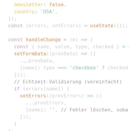
newsletter
:
false
,
country
:
'USA'
,
}
)
;
const
[
errors
,
 setErrors
]
=
useState
(
{
}
)
;
const
handleChange
=
(
e
)
=>
{
const
{
 name
,
 value
,
 type
,
 checked 
}
=
 e
setFormData
(
(
prevData
)
=>
(
{
...
prevData
,
[
name
]
:
 type 
===
'checkbox'
?
 checked 
}
)
)
;
// Echtzeit-Validierung (vereinfacht)
if
(
errors
[
name
]
)
{
setErrors
(
(
prevErrors
)
=>
(
{
...
prevErrors
,
[
name
]
:
''
,
// Fehler löschen, sobal
}
)
)
;
}
}
;