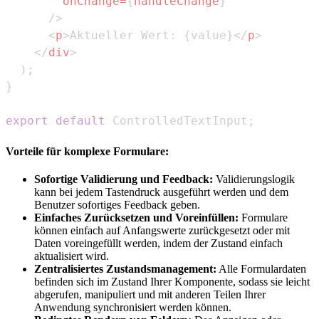
onChange
=
{
handleChange
}
/>
<
p
>
Aktueller Wert: 
{
value
}
</
p
>
</
div
>
)
;
}
export
default
ControlledTextInput
;
Vorteile für komplexe Formulare:
Sofortige Validierung und Feedback:
Validierungslogik
kann bei jedem Tastendruck ausgeführt werden und dem
Benutzer sofortiges Feedback geben.
Einfaches Zurücksetzen und Voreinfüllen:
Formulare
können einfach auf Anfangswerte zurückgesetzt oder mit
Daten voreingefüllt werden, indem der Zustand einfach
aktualisiert wird.
Zentralisiertes Zustandsmanagement:
Alle Formulardaten
befinden sich im Zustand Ihrer Komponente, sodass sie leicht
abgerufen, manipuliert und mit anderen Teilen Ihrer
Anwendung synchronisiert werden können.