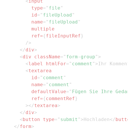
<
input
type
=
"
file
"
id
=
"
fileUpload
"
name
=
"
fileUpload
"
multiple
ref
=
{
fileInputRef
}
/>
</
div
>
<
div
className
=
"
form-group
"
>
<
label
htmlFor
=
"
comment
"
>
Ihr Komment
<
textarea
id
=
"
comment
"
name
=
"
comment
"
defaultValue
=
"
Fügen Sie Ihre Gedan
ref
=
{
commentRef
}
>
</
textarea
>
</
div
>
<
button
type
=
"
submit
"
>
Hochladen
</
butto
</
form
>