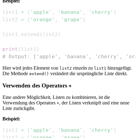
Beispiel:
list1 
=
[
'apple'
,
'banana'
,
'cherry'
]
list2 
=
[
'orange'
,
'grape'
]
list1
.
extend
(
list2
)
print
(
list1
)
# Output: ['apple', 'banana', 'cherry', 'ora
Hier wird jedes Element von
einzeln zu
hinzugefügt.
list2
list1
Die Methode
verändert die ursprüngliche Liste direkt.
extend()
Verwenden des Operators
+
Eine andere Möglichkeit, Listen zu kombinieren, ist die
Verwendung des Operators
, der Listen verknüpft und eine neue
+
Liste zurückgibt.
Beispiel:
list1 
=
[
'apple'
,
'banana'
,
'cherry'
]
list2 
=
[
'orange'
,
'grape'
]