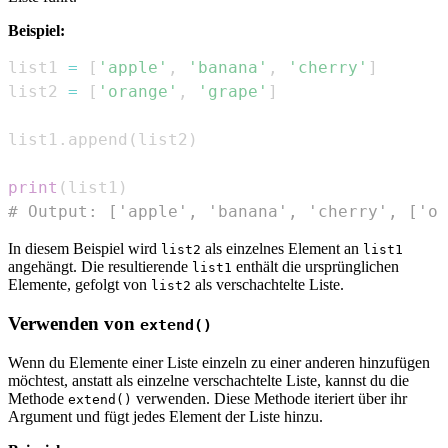
Beispiel:
list1 
=
[
'apple'
,
'banana'
,
'cherry'
]
list2 
=
[
'orange'
,
'grape'
]
list1
.
append
(
list2
)
print
(
list1
)
# Output: ['apple', 'banana', 'cherry', ['or
In diesem Beispiel wird
als einzelnes Element an
list2
list1
angehängt. Die resultierende
enthält die ursprünglichen
list1
Elemente, gefolgt von
als verschachtelte Liste.
list2
Verwenden von
extend()
Wenn du Elemente einer Liste einzeln zu einer anderen hinzufügen
möchtest, anstatt als einzelne verschachtelte Liste, kannst du die
Methode
verwenden. Diese Methode iteriert über ihr
extend()
Argument und fügt jedes Element der Liste hinzu.