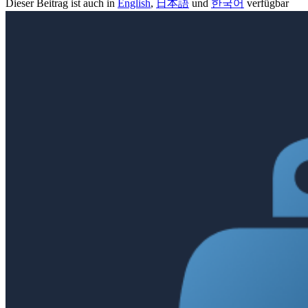
Dieser Beitrag ist auch in
English
,
日本語
und
한국어
verfügbar