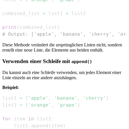
combined_list 
=
 list1 
+
print
(
combined_list
)
# Output: ['apple', 'banana', 'cherry', 'ora
Diese Methode verändert die ursprünglichen Listen nicht, sondern
erstellt eine neue Liste, die Elemente aus beiden enthält.
Verwenden einer Schleife mit
append()
Du kannst auch eine Schleife verwenden, um jedes Element einer
Liste einzeln an eine andere anzuhängen.
Beispiel:
list1 
=
[
'apple'
,
'banana'
,
'cherry'
]
list2 
=
[
'orange'
,
'grape'
]
for
 item 
in
 list2
:
    list1
.
append
(
item
)