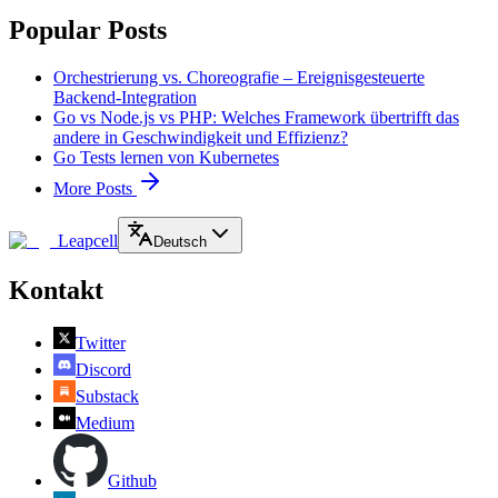
Popular Posts
Orchestrierung vs. Choreografie – Ereignisgesteuerte
Backend-Integration
Go vs Node.js vs PHP: Welches Framework übertrifft das
andere in Geschwindigkeit und Effizienz?
Go Tests lernen von Kubernetes
More Posts
Leapcell
Deutsch
Kontakt
Twitter
Discord
Substack
Medium
Github