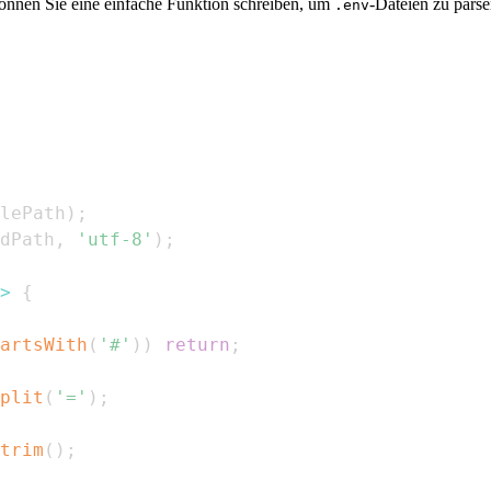
önnen Sie eine einfache Funktion schreiben, um
-Dateien zu pars
.env
lePath
)
;
dPath
,
'utf-8'
)
;
>
{
artsWith
(
'#'
)
)
return
;
plit
(
'='
)
;
trim
(
)
;