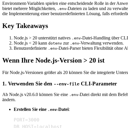
Environment-Variablen spielen eine entscheidende Rolle in der Anwen
bietet mehrere Möglichkeiten,
-Dateien zu laden und zu verwalt
.env
die Implementierung einer benutzerdefinierten Lösung, falls erforderli
Key Takeaways
Node.js > 20 unterstützt natives
-Datei-Handling über CL
.env
Node.js < 20 kann
zur
-Verwaltung verwenden.
dotenv
.env
Benutzerdefinierte
-Datei-Parser bieten Flexibilität ohne 
.env
Wenn Ihre Node.js-Version > 20 ist
Für Node.js-Versionen größer als 20 können Sie die integrierte Unt
1. Verwenden Sie den
CLI-Parameter
--env-file
Ab Node.js v20.6.0 können Sie eine
-Datei direkt mit dem Befe
.env
ändern.
Erstellen Sie eine
-Datei
:
.env