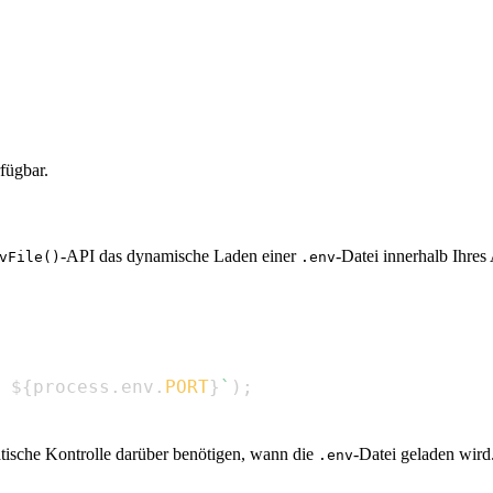
fügbar.
-API das dynamische Laden einer
-Datei innerhalb Ihre
vFile()
.env
 
${
process
.
env
.
PORT
}
`
)
;
tische Kontrolle darüber benötigen, wann die
-Datei geladen wird
.env