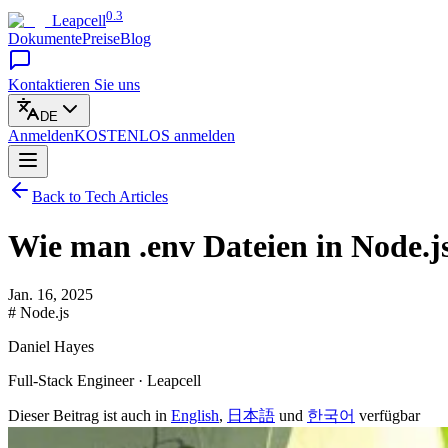
0.3
Leapcell
Dokumente
Preise
Blog
Kontaktieren Sie uns
DE
Anmelden
KOSTENLOS
anmelden
Back to Tech Articles
Wie man .env Dateien in Node.js 
Jan. 16, 2025
# Node.js
Daniel Hayes
Full-Stack Engineer · Leapcell
Dieser Beitrag ist auch in
English
,
日本語
und
한국어
verfügbar