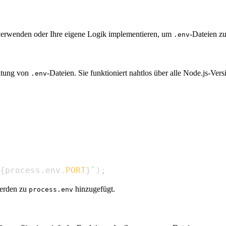
 verwenden oder Ihre eigene Logik implementieren, um
-Dateien zu
.env
altung von
-Dateien. Sie funktioniert nahtlos über alle Node.js-Ver
.env
{
process
.
env
.
PORT
}
`
)
;
werden zu
hinzugefügt.
process.env