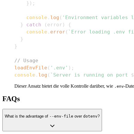
}
)
;
console
.
log
(
'Environment variables l
}
catch
(
error
)
{
console
.
error
(
`
Error loading .env fi
}
}
// Usage
loadEnvFile
(
'.env'
)
;
console
.
log
(
`
Server is running on port 
$
Dieser Ansatz bietet die volle Kontrolle darüber, wie
-Date
.env
FAQs
What is the advantage of
--env-file
over
dotenv
?