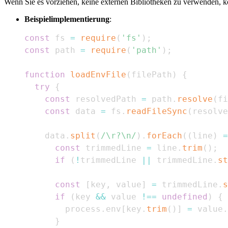
Wenn Sie es vorziehen, keine externen Bibliotheken zu verwenden, k
Beispielimplementierung
:
const
 fs 
=
require
(
'fs'
)
;
const
 path 
=
require
(
'path'
)
;
function
loadEnvFile
(
filePath
)
{
try
{
const
 resolvedPath 
=
 path
.
resolve
(
fi
const
 data 
=
 fs
.
readFileSync
(
resolve
    data
.
split
(
/
\r?\n
/
)
.
forEach
(
(
line
)
=
const
 trimmedLine 
=
 line
.
trim
(
)
;
if
(
!
trimmedLine 
||
 trimmedLine
.
st
const
[
key
,
 value
]
=
 trimmedLine
.
s
if
(
key 
&&
 value 
!==
undefined
)
{
        process
.
env
[
key
.
trim
(
)
]
=
 value
.
}