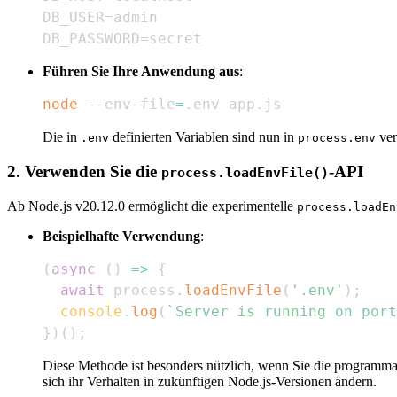
DB_PASSWORD=secret
Führen Sie Ihre Anwendung aus
:
node
 --env-file
=
.env app.js
Die in
definierten Variablen sind nun in
ver
.env
process.env
2. Verwenden Sie die
-API
process.loadEnvFile()
Ab Node.js v20.12.0 ermöglicht die experimentelle
process.loadEn
Beispielhafte Verwendung
:
(
async
(
)
=>
{
await
 process
.
loadEnvFile
(
'.env'
)
;
console
.
log
(
`
Server is running on port
}
)
(
)
;
Diese Methode ist besonders nützlich, wenn Sie die programma
sich ihr Verhalten in zukünftigen Node.js-Versionen ändern.