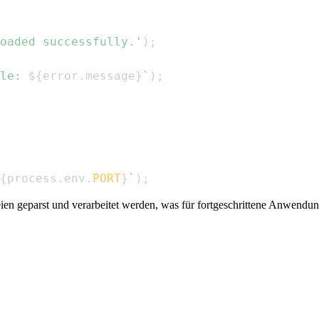
oaded successfully.'
)
;
le: 
${
error
.
message
}
`
)
;
{
process
.
env
.
PORT
}
`
)
;
ien geparst und verarbeitet werden, was für fortgeschrittene Anwendung