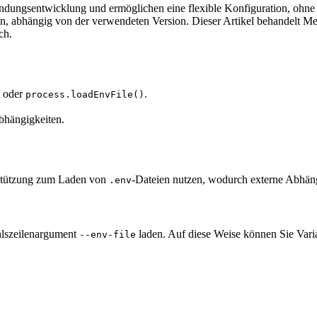
dungsentwicklung und ermöglichen eine flexible Konfiguration, ohne s
en, abhängig von der verwendeten Version. Dieser Artikel behandelt M
ch.
I oder
.
process.loadEnvFile()
Abhängigkeiten.
erstützung zum Laden von
-Dateien nutzen, wodurch externe Abhängi
.env
hlszeilenargument
laden. Auf diese Weise können Sie Vari
--env-file