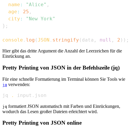
name
:
"Alice"
,
age
:
25
,
city
:
"New York"
}
;
console
.
log
(
JSON
.
stringify
(
data
,
null
,
2
)
)
;
Hier gibt das dritte Argument die Anzahl der Leerzeichen für die
Einrückung an.
Pretty Printing von JSON in der Befehlszeile (jq)
Für eine schnelle Formatierung im Terminal können Sie Tools wie
verwenden:
jq
jq 
.
 input.json
formatiert JSON automatisch mit Farben und Einrückungen,
jq
wodurch das Lesen großer Dateien erleichtert wird.
Pretty Printing von JSON online