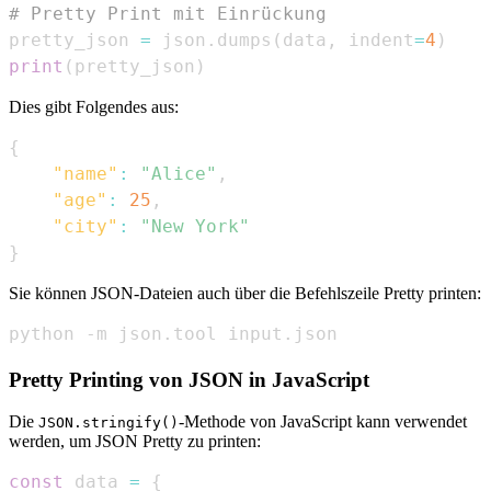
# Pretty Print mit Einrückung
pretty_json 
=
 json
.
dumps
(
data
,
 indent
=
4
)
print
(
pretty_json
)
Dies gibt Folgendes aus:
{
"name"
:
"Alice"
,
"age"
:
25
,
"city"
:
"New York"
}
Sie können JSON-Dateien auch über die Befehlszeile Pretty printen:
python -m json.tool input.json
Pretty Printing von JSON in JavaScript
Die
-Methode von JavaScript kann verwendet
JSON.stringify()
werden, um JSON Pretty zu printen:
const
 data 
=
{