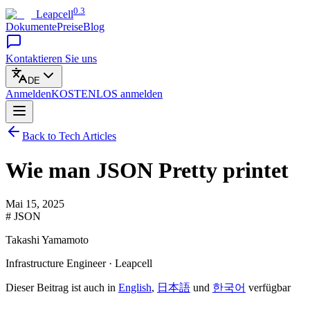
0.3
Leapcell
Dokumente
Preise
Blog
Kontaktieren Sie uns
DE
Anmelden
KOSTENLOS
anmelden
Back to Tech Articles
Wie man JSON Pretty printet
Mai 15, 2025
# JSON
Takashi Yamamoto
Infrastructure Engineer · Leapcell
Dieser Beitrag ist auch in
English
,
日本語
und
한국어
verfügbar