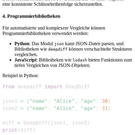
eine konsistente Schlüsselreihenfolge sicherzustellen.
4. Programmierbibliotheken
Für automatisierte und komplexere Vergleiche können
Programmierbibliotheken verwendet werden:
Python
: Das Modul
kann JSON-Daten parsen, und
json
Bibliotheken wie
können verschachtelte Strukturen
deepdiff
vergleichen.
JavaScript
: Bibliotheken wie
bieten Funktionen zum
lodash
tiefen Vergleichen von JSON-Objekten.
Beispiel in Python:
from
 deepdiff 
import
json1 
=
{
"name"
:
"Alice"
,
"age"
:
30
}
json2 
=
{
"name"
:
"Alice"
,
"age"
:
31
}
diff 
=
 DeepDiff
(
json1
,
 json2
)
print
(
diff
)