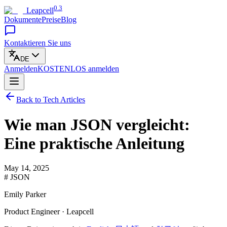
0.3
Leapcell
Dokumente
Preise
Blog
Kontaktieren Sie uns
DE
Anmelden
KOSTENLOS
anmelden
Back to Tech Articles
Wie man JSON vergleicht:
Eine praktische Anleitung
May 14, 2025
# JSON
Emily Parker
Product Engineer · Leapcell