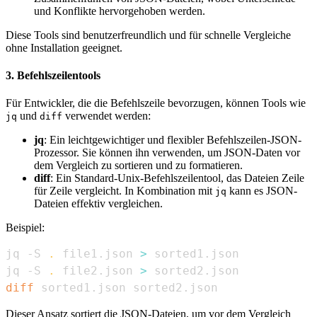
und Konflikte hervorgehoben werden.
Diese Tools sind benutzerfreundlich und für schnelle Vergleiche
ohne Installation geeignet.
3. Befehlszeilentools
Für Entwickler, die die Befehlszeile bevorzugen, können Tools wie
und
verwendet werden:
jq
diff
jq
: Ein leichtgewichtiger und flexibler Befehlszeilen-JSON-
Prozessor. Sie können ihn verwenden, um JSON-Daten vor
dem Vergleich zu sortieren und zu formatieren.
diff
: Ein Standard-Unix-Befehlszeilentool, das Dateien Zeile
für Zeile vergleicht. In Kombination mit
kann es JSON-
jq
Dateien effektiv vergleichen.
Beispiel:
jq -S 
.
 file1.json 
>
jq -S 
.
 file2.json 
>
diff
 sorted1.json sorted2.json
Dieser Ansatz sortiert die JSON-Dateien, um vor dem Vergleich