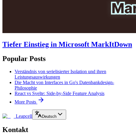
Tiefer Einstieg in Microsoft MarkItDown
Popular Posts
Verständnis von serielisierter Isolation und ihren
Leistungsauswirkungen
Die Macht von Interfaces in Go's Datenbankdesign-
Philosophie
React vs Svelte: Side-by-Side Feature Analysis
More Posts
Leapcell
Deutsch
Kontakt