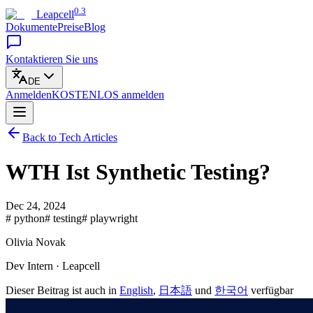
0.3
Leapcell
Dokumente
Preise
Blog
Kontaktieren Sie uns
DE
Anmelden
KOSTENLOS
anmelden
Back to Tech Articles
WTH Ist Synthetic Testing?
Dec 24, 2024
# python
# testing
# playwright
Olivia Novak
Dev Intern · Leapcell
Dieser Beitrag ist auch in
English
,
日本語
und
한국어
verfügbar