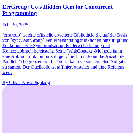
ErrGroup: Go's Hidden Gem for Concurrent
Programming
Feb. 20, 2025
`errgroup` ist eine offizielle erweiterte Bibliothek, die auf der Basis
von `sync.WaitGroup` Fehlerbehandlungsfunktionen hinzufügt und
Funktionen wie Synchronisation, Fehlerweiterleitung und
Kontextabbruch bereitstellt. Seine `WithContext`-Methode kann
eine Abbruchfunktion hinzufügen, `SetLimit` kann die Anzahl der
Parallelität begrenzen, und `TryGo` kann versuchen, eine Aufgabe
zu starten. Der Quellcode ist raffiniert gestaltet und eine Referenz
wert.
By
Olivia Novak
#golang