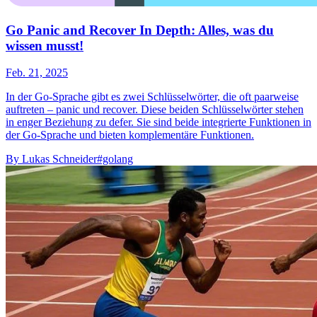
Go Panic and Recover In Depth: Alles, was du
wissen musst!
Feb. 21, 2025
In der Go-Sprache gibt es zwei Schlüsselwörter, die oft paarweise
auftreten – panic und recover. Diese beiden Schlüsselwörter stehen
in enger Beziehung zu defer. Sie sind beide integrierte Funktionen in
der Go-Sprache und bieten komplementäre Funktionen.
By
Lukas Schneider
#golang