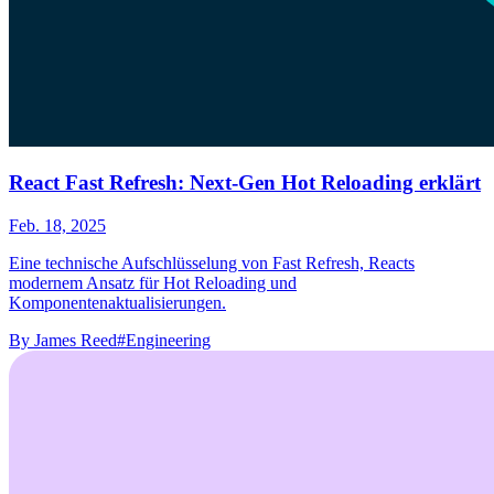
React Fast Refresh: Next-Gen Hot Reloading erklärt
Feb. 18, 2025
Eine technische Aufschlüsselung von Fast Refresh, Reacts
modernem Ansatz für Hot Reloading und
Komponentenaktualisierungen.
By
James Reed
#Engineering