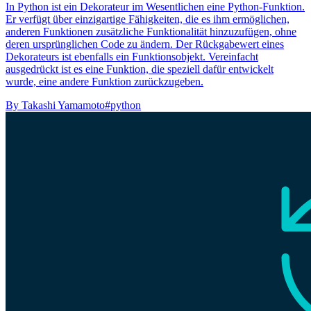
In Python ist ein Dekorateur im Wesentlichen eine Python-Funktion.
Er verfügt über einzigartige Fähigkeiten, die es ihm ermöglichen,
anderen Funktionen zusätzliche Funktionalität hinzuzufügen, ohne
deren ursprünglichen Code zu ändern. Der Rückgabewert eines
Dekorateurs ist ebenfalls ein Funktionsobjekt. Vereinfacht
ausgedrückt ist es eine Funktion, die speziell dafür entwickelt
wurde, eine andere Funktion zurückzugeben.
By
Takashi Yamamoto
#python