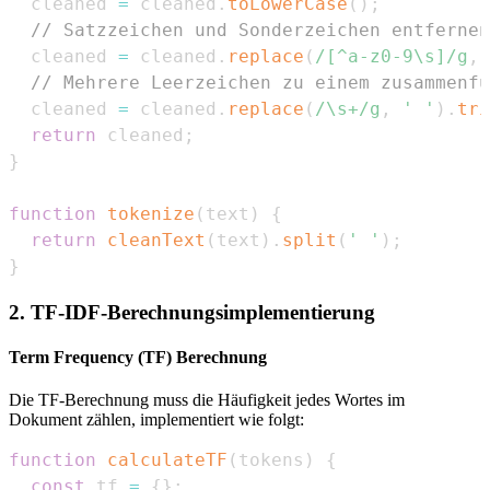
  cleaned 
=
 cleaned
.
toLowerCase
(
)
;
// Satzzeichen und Sonderzeichen entfernen
  cleaned 
=
 cleaned
.
replace
(
/
[^a-z0-9\s]
/
g
,
// Mehrere Leerzeichen zu einem zusammenfü
  cleaned 
=
 cleaned
.
replace
(
/
\s+
/
g
,
' '
)
.
tri
return
 cleaned
;
}
function
tokenize
(
text
)
{
return
cleanText
(
text
)
.
split
(
' '
)
;
}
2. TF-IDF-Berechnungsimplementierung
Term Frequency (TF) Berechnung
Die TF-Berechnung muss die Häufigkeit jedes Wortes im
Dokument zählen, implementiert wie folgt:
function
calculateTF
(
tokens
)
{
const
 tf 
=
{
}
;