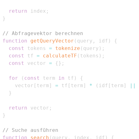
return
 index
;
}
// Abfragevektor berechnen
function
getQueryVector
(
query
,
 idf
)
{
const
 tokens 
=
tokenize
(
query
)
;
const
 tf 
=
calculateTF
(
tokens
)
;
const
 vector 
=
{
}
;
for
(
const
 term 
in
 tf
)
{
    vector
[
term
]
=
 tf
[
term
]
*
(
idf
[
term
]
||
}
return
 vector
;
}
// Suche ausführen
function
search
(
query
,
 index
,
 idf
)
{