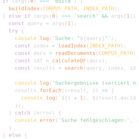
if
(
args
[
0
]
===
'build'
)
{
buildIndex
(
CORPUS_PATH
,
INDEX_PATH
)
;
}
else
if
(
args
[
0
]
===
'search'
&&
 args
[
1
]
)
const
 query 
=
 args
[
1
]
;
try
{
console
.
log
(
`
Suche: "
${
query
}
"
`
)
;
const
 index 
=
loadIndex
(
INDEX_PATH
)
;
const
 docs 
=
readDocuments
(
CORPUS_PATH
)
;
const
 idf 
=
calculateDF
(
docs
)
;
const
 results 
=
search
(
query
,
 index
,
 idf
console
.
log
(
'Suchergebnisse (sortiert na
    results
.
forEach
(
(
result
,
 i
)
=>
{
console
.
log
(
`
${
i 
+
1
}
. 
${
result
.
docId
}
}
)
;
}
catch
(
error
)
{
console
.
error
(
'Suche fehlgeschlagen:'
,
 e
}
}
else
{