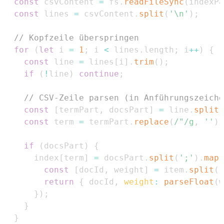
const
 csvContent 
=
 fs
.
readFileSync
(
indexPa
const
 lines 
=
 csvContent
.
split
(
'\n'
)
;
// Kopfzeile überspringen
for
(
let
 i 
=
1
;
 i 
<
 lines
.
length
;
 i
++
)
{
const
 line 
=
 lines
[
i
]
.
trim
(
)
;
if
(
!
line
)
continue
;
// CSV-Zeile parsen (in Anführungszeiche
const
[
termPart
,
 docsPart
]
=
 line
.
split
(
const
 term 
=
 termPart
.
replace
(
/
"
/
g
,
''
)
;
if
(
docsPart
)
{
      index
[
term
]
=
 docsPart
.
split
(
';'
)
.
map
(
const
[
docId
,
 weight
]
=
 item
.
split
(
'
return
{
 docId
,
weight
:
parseFloat
(
w
}
)
;
}
}