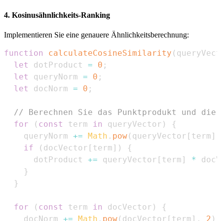
4. Kosinusähnlichkeits-Ranking
Implementieren Sie eine genauere Ähnlichkeitsberechnung:
function
calculateCosineSimilarity
(
queryVect
let
 dotProduct 
=
0
;
let
 queryNorm 
=
0
;
let
 docNorm 
=
0
;
// Berechnen Sie das Punktprodukt und die 
for
(
const
 term 
in
 queryVector
)
{
    queryNorm 
+=
Math
.
pow
(
queryVector
[
term
]
,
if
(
docVector
[
term
]
)
{
      dotProduct 
+=
 queryVector
[
term
]
*
 docV
}
}
for
(
const
 term 
in
 docVector
)
{
    docNorm 
+=
Math
.
pow
(
docVector
[
term
]
,
2
)
;