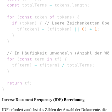
const
 totalTerms 
=
 tokens
.
length
;
for
(
const
 token 
of
 tokens
)
{
if
(
token
)
{
// Leere Zeichenketten über
      tf
[
token
]
=
(
tf
[
token
]
||
0
)
+
1
;
}
}
// In Häufigkeit umwandeln (Anzahl der Wör
for
(
const
 term 
in
 tf
)
{
    tf
[
term
]
=
 tf
[
term
]
/
 totalTerms
;
}
return
 tf
;
}
Inverse Document Frequency (IDF) Berechnung
IDF erfordert zunächst das Zählen der Anzahl der Dokumente, die