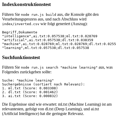
Indexkonstruktionstest
Führen Sie
aus, die Konsole gibt den
node run.js build
Verarbeitungsprozess aus, und nach Abschluss wird
wie folgt generiert (Auszug):
index/inverted.csv
Begriff,Dokumente

"intelligence",ai.txt:0.057538;ml.txt:0.028769

"artificial",ai.txt:0.057538;dl.txt:0.038359

"machine",ai.txt:0.028769;ml.txt:0.028769;dl.txt:0.0255
Suchfunktionstest
Führen Sie
aus, was
node run.js search "machine learning"
Folgendes zurückgeben sollte:
Suche: "machine learning"

Suchergebnisse (sortiert nach Relevanz):

1. ml.txt (Score: 0.003308)

2. dl.txt (Score: 0.001462)

Die Ergebnisse sind wie erwartet: ml.txt (Machine Learning) ist am
relevantesten, gefolgt von dl.txt (Deep Learning), und ai.txt
(Artificial Intelligence) hat die geringste Relevanz.