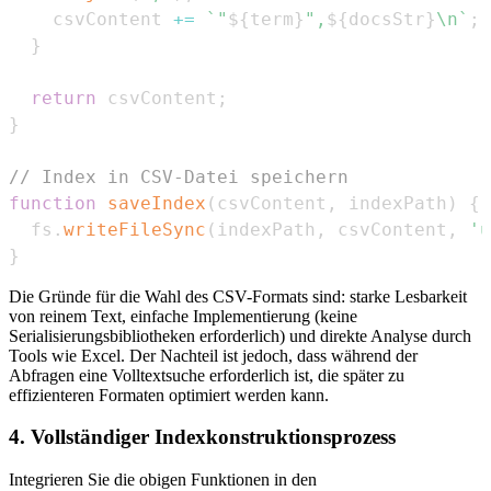
    csvContent 
+=
`
"
${
term
}
",
${
docsStr
}
\n
`
;
}
return
 csvContent
;
}
// Index in CSV-Datei speichern
function
saveIndex
(
csvContent
,
 indexPath
)
{
  fs
.
writeFileSync
(
indexPath
,
 csvContent
,
'u
}
Die Gründe für die Wahl des CSV-Formats sind: starke Lesbarkeit
von reinem Text, einfache Implementierung (keine
Serialisierungsbibliotheken erforderlich) und direkte Analyse durch
Tools wie Excel. Der Nachteil ist jedoch, dass während der
Abfragen eine Volltextsuche erforderlich ist, die später zu
effizienteren Formaten optimiert werden kann.
4. Vollständiger Indexkonstruktionsprozess
Integrieren Sie die obigen Funktionen in den