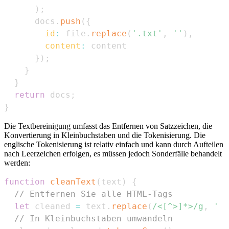
)
;
      docs
.
push
(
{
id
:
 file
.
replace
(
'.txt'
,
''
)
,
content
:
}
)
;
}
}
return
 docs
;
}
Die Textbereinigung umfasst das Entfernen von Satzzeichen, die
Konvertierung in Kleinbuchstaben und die Tokenisierung. Die
englische Tokenisierung ist relativ einfach und kann durch Aufteilen
nach Leerzeichen erfolgen, es müssen jedoch Sonderfälle behandelt
werden:
function
cleanText
(
text
)
{
// Entfernen Sie alle HTML-Tags
let
 cleaned 
=
 text
.
replace
(
/
<[^>]*>
/
g
,
' '
// In Kleinbuchstaben umwandeln