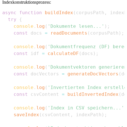
Indexkonstruktionsprozess:
async
function
buildIndex
(
corpusPath
,
 indexP
try
{
console
.
log
(
'Dokumente lesen...'
)
;
const
 docs 
=
readDocuments
(
corpusPath
)
;
console
.
log
(
'Dokumentfrequenz (DF) berec
const
 idf 
=
calculateDF
(
docs
)
;
console
.
log
(
'Dokumentvektoren generieren
const
 docVectors 
=
generateDocVectors
(
do
console
.
log
(
'Invertierten Index erstelle
const
 csvContent 
=
buildInvertedIndex
(
do
console
.
log
(
'Index in CSV speichern...'
)
saveIndex
(
csvContent
,
 indexPath
)
;