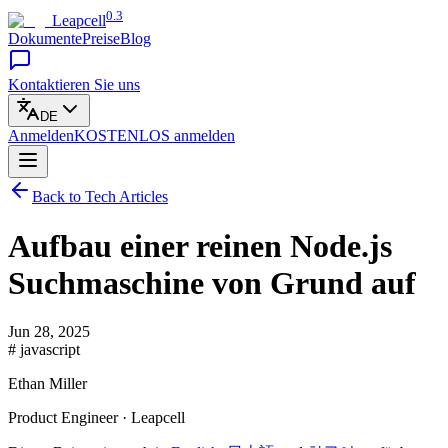
0.3
Leapcell
Dokumente
Preise
Blog
Kontaktieren Sie uns
DE
Anmelden
KOSTENLOS
anmelden
Back to Tech Articles
Aufbau einer reinen Node.js
Suchmaschine von Grund auf
Jun 28, 2025
# javascript
Ethan Miller
Product Engineer · Leapcell