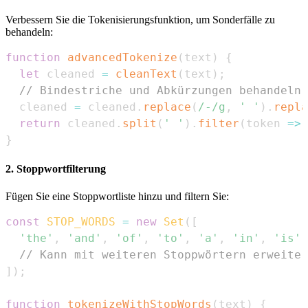
Verbessern Sie die Tokenisierungsfunktion, um Sonderfälle zu
behandeln:
function
advancedTokenize
(
text
)
{
let
 cleaned 
=
cleanText
(
text
)
;
// Bindestriche und Abkürzungen behandeln
  cleaned 
=
 cleaned
.
replace
(
/
-
/
g
,
' '
)
.
repla
return
 cleaned
.
split
(
' '
)
.
filter
(
token
=>
 
}
2. Stoppwortfilterung
Fügen Sie eine Stoppwortliste hinzu und filtern Sie:
const
STOP_WORDS
=
new
Set
(
[
'the'
,
'and'
,
'of'
,
'to'
,
'a'
,
'in'
,
'is'
,
// Kann mit weiteren Stoppwörtern erweiter
]
)
;
function
tokenizeWithStopWords
(
text
)
{