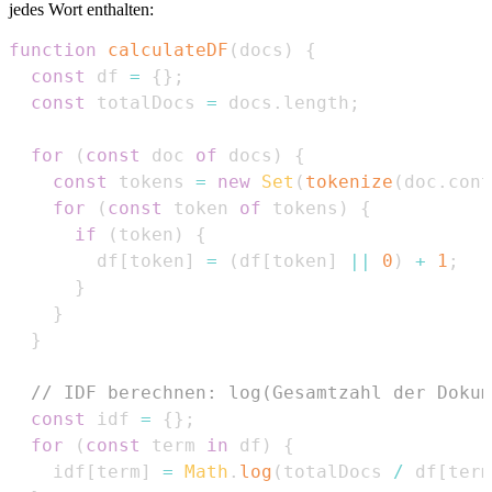
jedes Wort enthalten:
function
calculateDF
(
docs
)
{
const
 df 
=
{
}
;
const
 totalDocs 
=
 docs
.
length
;
for
(
const
 doc 
of
 docs
)
{
const
 tokens 
=
new
Set
(
tokenize
(
doc
.
cont
for
(
const
 token 
of
 tokens
)
{
if
(
token
)
{
        df
[
token
]
=
(
df
[
token
]
||
0
)
+
1
;
}
}
}
// IDF berechnen: log(Gesamtzahl der Dokum
const
 idf 
=
{
}
;
for
(
const
 term 
in
 df
)
{
    idf
[
term
]
=
Math
.
log
(
totalDocs 
/
 df
[
term