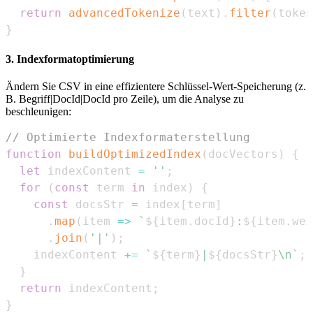
return
advancedTokenize
(
text
)
.
filter
(
token
}
3. Indexformatoptimierung
Ändern Sie CSV in eine effizientere Schlüssel-Wert-Speicherung (z.
B. Begriff|DocId
|DocId
pro Zeile), um die Analyse zu
beschleunigen:
// Optimierte Indexformaterstellung
function
buildOptimizedIndex
(
docVectors
)
{
let
 indexContent 
=
''
;
for
(
const
 term 
in
 index
)
{
const
 docsStr 
=
 index
[
term
]
.
map
(
item
=>
`
${
item
.
docId
}
:
${
item
.
wei
.
join
(
'|'
)
;
    indexContent 
+=
`
${
term
}
|
${
docsStr
}
\n
`
;
}
return
 indexContent
;
}