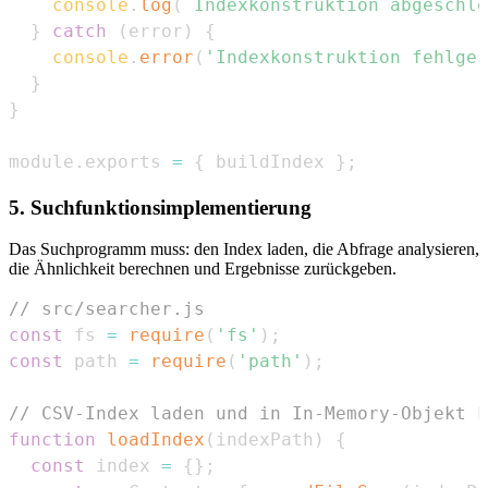
console
.
log
(
`
Indexkonstruktion abgeschlo
}
catch
(
error
)
{
console
.
error
(
'Indexkonstruktion fehlges
}
}
module
.
exports
=
{
 buildIndex 
}
;
5. Suchfunktionsimplementierung
Das Suchprogramm muss: den Index laden, die Abfrage analysieren,
die Ähnlichkeit berechnen und Ergebnisse zurückgeben.
// src/searcher.js
const
 fs 
=
require
(
'fs'
)
;
const
 path 
=
require
(
'path'
)
;
// CSV-Index laden und in In-Memory-Objekt k
function
loadIndex
(
indexPath
)
{
const
 index 
=
{
}
;