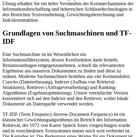
Übung erhalten Sie ein tiefes Verständnis der Kernmechanismen der
Informationsbeschaffung und beherrschen Schlüsseltechnologien in
den Bereichen Textverarbeitung, Gewichtungsberechnung und
Indexkonstruktion.
Grundlagen von Suchmaschinen und TF-
IDF
Eine Suchmaschine ist im Wesentlichen ein
Informationsfiltersystem, dessen Kernfunktion darin besteht,
Benutzeranfragen entgegenzunehmen, schnell die relevantesten
Ergebnisse aus massiven Dokumenten zu finden und diese zu
ordnen. Moderne Suchmaschinen bestehen aus vier Kernmodulen:
Crawler (Datenerfassung), Indexer (Aufbau von Retrieval-
Strukturen), Retriever (Anfrageverarbeitung) und Ranking-
Algorithmus (Ergebnisoptimierung). Unsere vereinfachte Version
konzentriert sich auf den Indexer und den Retriever, wobei lokale
Dokumente als Datenquelle verwendet werden.
TF-IDF (Term Frequency-Inverse Document Frequency) ist ein
klassischer Gewichtungsalgorithmus im Bereich des Information
Retrieval, der 1972 von Karen Spärck Jones vorgeschlagen wurde
und in verschiedenen Textsystemen immer noch weit verbreitet ist.
Die Kernidee ist: Die Bedeutung eines Wortes für ein Dokument ist