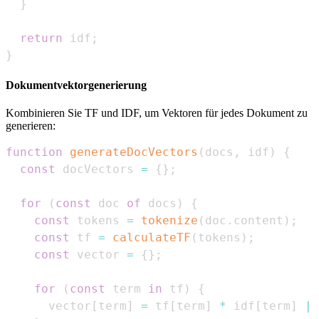
}
return
 idf
;
}
Dokumentvektorgenerierung
Kombinieren Sie TF und IDF, um Vektoren für jedes Dokument zu
generieren:
function
generateDocVectors
(
docs
,
 idf
)
{
const
 docVectors 
=
{
}
;
for
(
const
 doc 
of
 docs
)
{
const
 tokens 
=
tokenize
(
doc
.
content
)
;
const
 tf 
=
calculateTF
(
tokens
)
;
const
 vector 
=
{
}
;
for
(
const
 term 
in
 tf
)
{
      vector
[
term
]
=
 tf
[
term
]
*
 idf
[
term
]
||