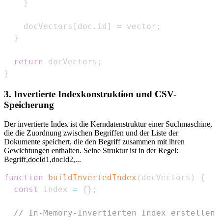
}
    docVectors
[
doc
.
id
]
=
 vector
;
}
return
 docVectors
;
}
3. Invertierte Indexkonstruktion und CSV-
Speicherung
Der invertierte Index ist die Kerndatenstruktur einer Suchmaschine,
die die Zuordnung zwischen Begriffen und der Liste der
Dokumente speichert, die den Begriff zusammen mit ihren
Gewichtungen enthalten. Seine Struktur ist in der Regel:
Begriff,docId1
,docId2
,...
function
buildInvertedIndex
(
docVectors
)
{
const
 index 
=
{
}
;
// In-Memory-Invertierten Index erstellen