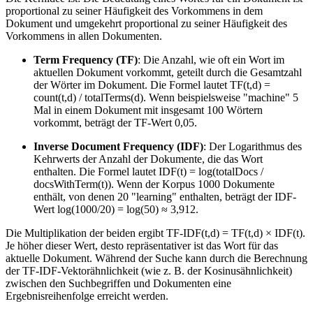
proportional zu seiner Häufigkeit des Vorkommens in dem
Dokument und umgekehrt proportional zu seiner Häufigkeit des
Vorkommens in allen Dokumenten.
Term Frequency (TF)
: Die Anzahl, wie oft ein Wort im
aktuellen Dokument vorkommt, geteilt durch die Gesamtzahl
der Wörter im Dokument. Die Formel lautet TF(t,d) =
count(t,d) / totalTerms(d). Wenn beispielsweise "machine" 5
Mal in einem Dokument mit insgesamt 100 Wörtern
vorkommt, beträgt der TF-Wert 0,05.
Inverse Document Frequency (IDF)
: Der Logarithmus des
Kehrwerts der Anzahl der Dokumente, die das Wort
enthalten. Die Formel lautet IDF(t) = log(totalDocs /
docsWithTerm(t)). Wenn der Korpus 1000 Dokumente
enthält, von denen 20 "learning" enthalten, beträgt der IDF-
Wert log(1000/20) = log(50) ≈ 3,912.
Die Multiplikation der beiden ergibt TF-IDF(t,d) = TF(t,d) × IDF(t).
Je höher dieser Wert, desto repräsentativer ist das Wort für das
aktuelle Dokument. Während der Suche kann durch die Berechnung
der TF-IDF-Vektorähnlichkeit (wie z. B. der Kosinusähnlichkeit)
zwischen den Suchbegriffen und Dokumenten eine
Ergebnisreihenfolge erreicht werden.