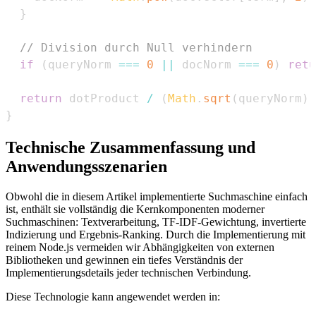
}
// Division durch Null verhindern
if
(
queryNorm 
===
0
||
 docNorm 
===
0
)
retu
return
 dotProduct 
/
(
Math
.
sqrt
(
queryNorm
)
}
Technische Zusammenfassung und
Anwendungsszenarien
Obwohl die in diesem Artikel implementierte Suchmaschine einfach
ist, enthält sie vollständig die Kernkomponenten moderner
Suchmaschinen: Textverarbeitung, TF-IDF-Gewichtung, invertierte
Indizierung und Ergebnis-Ranking. Durch die Implementierung mit
reinem Node.js vermeiden wir Abhängigkeiten von externen
Bibliotheken und gewinnen ein tiefes Verständnis der
Implementierungsdetails jeder technischen Verbindung.
Diese Technologie kann angewendet werden in: