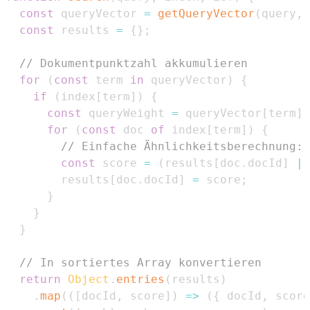
const
 queryVector 
=
getQueryVector
(
query
,
 
const
 results 
=
{
}
;
// Dokumentpunktzahl akkumulieren
for
(
const
 term 
in
 queryVector
)
{
if
(
index
[
term
]
)
{
const
 queryWeight 
=
 queryVector
[
term
]
;
for
(
const
 doc 
of
 index
[
term
]
)
{
// Einfache Ähnlichkeitsberechnung: 
const
 score 
=
(
results
[
doc
.
docId
]
||
        results
[
doc
.
docId
]
=
 score
;
}
}
}
// In sortiertes Array konvertieren
return
Object
.
entries
(
results
)
.
map
(
(
[
docId
,
 score
]
)
=>
(
{
 docId
,
 score