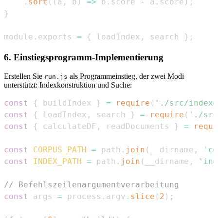
.
sort
(
(
a
,
 b
)
=>
 b
.
score
-
 a
.
score
)
;
}
module
.
exports
=
{
 loadIndex
,
 search 
}
;
6. Einstiegsprogramm-Implementierung
Erstellen Sie
als Programmeinstieg, der zwei Modi
run.js
unterstützt: Indexkonstruktion und Suche:
const
{
 buildIndex 
}
=
require
(
'./src/indexe
const
{
 loadIndex
,
 search 
}
=
require
(
'./src
const
{
 calculateDF
,
 readDocuments 
}
=
requi
const
CORPUS_PATH
=
 path
.
join
(
__dirname
,
'co
const
INDEX_PATH
=
 path
.
join
(
__dirname
,
'ind
// Befehlszeilenargumentverarbeitung
const
 args 
=
 process
.
argv
.
slice
(
2
)
;