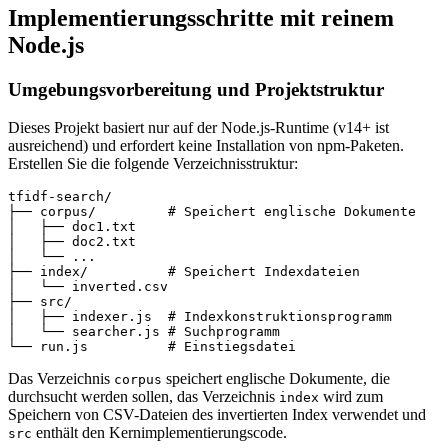
Implementierungsschritte mit reinem
Node.js
Umgebungsvorbereitung und Projektstruktur
Dieses Projekt basiert nur auf der Node.js-Runtime (v14+ ist
ausreichend) und erfordert keine Installation von npm-Paketen.
Erstellen Sie die folgende Verzeichnisstruktur:
tfidf-search/

├── corpus/         # Speichert englische Dokumente

│   ├── doc1.txt

│   ├── doc2.txt

│   └── ...

├── index/          # Speichert Indexdateien

│   └── inverted.csv

├── src/

│   ├── indexer.js  # Indexkonstruktionsprogramm

│   └── searcher.js # Suchprogramm

Das Verzeichnis
speichert englische Dokumente, die
corpus
durchsucht werden sollen, das Verzeichnis
wird zum
index
Speichern von CSV-Dateien des invertierten Index verwendet und
enthält den Kernimplementierungscode.
src