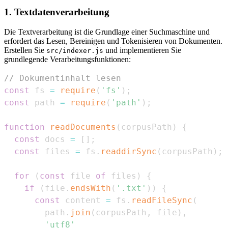
1. Textdatenverarbeitung
Die Textverarbeitung ist die Grundlage einer Suchmaschine und
erfordert das Lesen, Bereinigen und Tokenisieren von Dokumenten.
Erstellen Sie
und implementieren Sie
src/indexer.js
grundlegende Verarbeitungsfunktionen:
// Dokumentinhalt lesen
const
 fs 
=
require
(
'fs'
)
;
const
 path 
=
require
(
'path'
)
;
function
readDocuments
(
corpusPath
)
{
const
 docs 
=
[
]
;
const
 files 
=
 fs
.
readdirSync
(
corpusPath
)
;
for
(
const
 file 
of
 files
)
{
if
(
file
.
endsWith
(
'.txt'
)
)
{
const
 content 
=
 fs
.
readFileSync
(
        path
.
join
(
corpusPath
,
 file
)
,
'utf8'