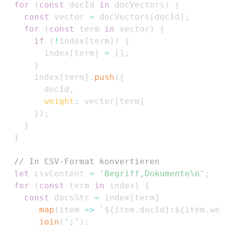
for
(
const
 docId 
in
 docVectors
)
{
const
 vector 
=
 docVectors
[
docId
]
;
for
(
const
 term 
in
 vector
)
{
if
(
!
index
[
term
]
)
{
        index
[
term
]
=
[
]
;
}
      index
[
term
]
.
push
(
{
        docId
,
weight
:
 vector
[
term
]
}
)
;
}
}
// In CSV-Format konvertieren
let
 csvContent 
=
'Begriff,Dokumente\n'
;
for
(
const
 term 
in
 index
)
{
const
 docsStr 
=
 index
[
term
]
.
map
(
item
=>
`
${
item
.
docId
}
:
${
item
.
wei
.
join
(
';'
)
;