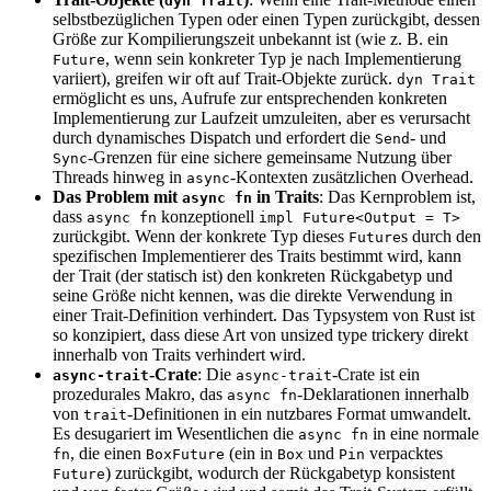
dyn Trait
selbstbezüglichen Typen oder einen Typen zurückgibt, dessen
Größe zur Kompilierungszeit unbekannt ist (wie z. B. ein
, wenn sein konkreter Typ je nach Implementierung
Future
variiert), greifen wir oft auf Trait-Objekte zurück.
dyn Trait
ermöglicht es uns, Aufrufe zur entsprechenden konkreten
Implementierung zur Laufzeit umzuleiten, aber es verursacht
durch dynamisches Dispatch und erfordert die
- und
Send
-Grenzen für eine sichere gemeinsame Nutzung über
Sync
Threads hinweg in
-Kontexten zusätzlichen Overhead.
async
Das Problem mit
in Traits
: Das Kernproblem ist,
async fn
dass
konzeptionell
async fn
impl Future<Output = T>
zurückgibt. Wenn der konkrete Typ dieses
s durch den
Future
spezifischen Implementierer des Traits bestimmt wird, kann
der Trait (der statisch ist) den konkreten Rückgabetyp und
seine Größe nicht kennen, was die direkte Verwendung in
einer Trait-Definition verhindert. Das Typsystem von Rust ist
so konzipiert, dass diese Art von unsized type trickery direkt
innerhalb von Traits verhindert wird.
-Crate
: Die
-Crate ist ein
async-trait
async-trait
prozedurales Makro, das
-Deklarationen innerhalb
async fn
von
-Definitionen in ein nutzbares Format umwandelt.
trait
Es desugariert im Wesentlichen die
in eine normale
async fn
, die einen
(ein in
und
verpacktes
fn
BoxFuture
Box
Pin
) zurückgibt, wodurch der Rückgabetyp konsistent
Future