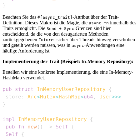
}
Beachten Sie das
-Attribut über der Trait-
#[async_trait]
Definition. Dieses Makro ist die Magie, die
innerhalb des
async fn
Traits ermöglicht. Die
-Grenzen sind hier
Send + Sync
entscheidend, da die von den desugarierten Methoden
zurückgegebenen
s sicher über Threads hinweg verschoben
Future
und geteilt werden müssen, was in
-Anwendungen eine
async
häufige Anforderung ist.
Implementierung der Trait (Beispiel: In-Memory Repository):
Erstellen wir eine konkrete Implementierung, die eine In-Memory-
HashMap verwendet.
pub
struct
InMemoryUserRepository
{
 store
:
Arc
<
Mutex
<
HashMap
<
u64
,
User
>>
>
}
impl
InMemoryUserRepository
{
pub
fn
new
(
)
->
Self
{
Self
{