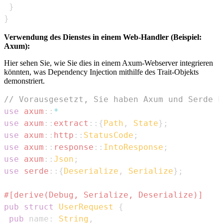
}
}
Verwendung des Dienstes in einem Web-Handler (Beispiel:
Axum):
Hier sehen Sie, wie Sie dies in einem Axum-Webserver integrieren
könnten, was Dependency Injection mithilfe des Trait-Objekts
demonstriert.
// Vorausgesetzt, Sie haben Axum und Serde k
use
axum
::
*
use
axum
::
extract
::
{
Path
,
State
}
;
use
axum
::
http
::
StatusCode
;
use
axum
::
response
::
IntoResponse
;
use
axum
::
Json
;
use
serde
::
{
Deserialize
,
Serialize
}
;
#[derive(Debug, Serialize, Deserialize)]
pub
struct
UserRequest
{
pub
 name
:
String
,