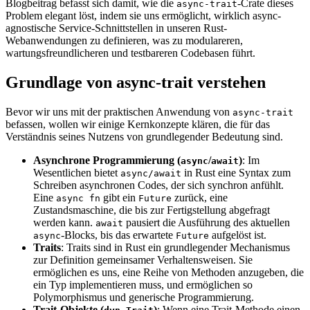
Blogbeitrag befasst sich damit, wie die
-Crate dieses
async-trait
Problem elegant löst, indem sie uns ermöglicht, wirklich async-
agnostische Service-Schnittstellen in unseren Rust-
Webanwendungen zu definieren, was zu modulareren,
wartungsfreundlicheren und testbareren Codebasen führt.
Grundlage von async-trait verstehen
Bevor wir uns mit der praktischen Anwendung von
async-trait
befassen, wollen wir einige Kernkonzepte klären, die für das
Verständnis seines Nutzens von grundlegender Bedeutung sind.
Asynchrone Programmierung (
/
)
: Im
async
await
Wesentlichen bietet
in Rust eine Syntax zum
async/await
Schreiben asynchronen Codes, der sich synchron anfühlt.
Eine
gibt ein
zurück, eine
async fn
Future
Zustandsmaschine, die bis zur Fertigstellung abgefragt
werden kann.
pausiert die Ausführung des aktuellen
await
-Blocks, bis das erwartete
aufgelöst ist.
async
Future
Traits
: Traits sind in Rust ein grundlegender Mechanismus
zur Definition gemeinsamer Verhaltensweisen. Sie
ermöglichen es uns, eine Reihe von Methoden anzugeben, die
ein Typ implementieren muss, und ermöglichen so
Polymorphismus und generische Programmierung.
Trait-Objekte (
)
: Wenn eine Trait-Methode einen