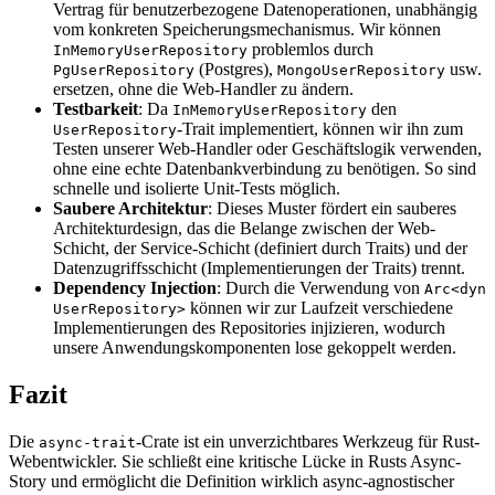
Vertrag für benutzerbezogene Datenoperationen, unabhängig
vom konkreten Speicherungsmechanismus. Wir können
problemlos durch
InMemoryUserRepository
(Postgres),
usw.
PgUserRepository
MongoUserRepository
ersetzen, ohne die Web-Handler zu ändern.
Testbarkeit
: Da
den
InMemoryUserRepository
-Trait implementiert, können wir ihn zum
UserRepository
Testen unserer Web-Handler oder Geschäftslogik verwenden,
ohne eine echte Datenbankverbindung zu benötigen. So sind
schnelle und isolierte Unit-Tests möglich.
Saubere Architektur
: Dieses Muster fördert ein sauberes
Architekturdesign, das die Belange zwischen der Web-
Schicht, der Service-Schicht (definiert durch Traits) und der
Datenzugriffsschicht (Implementierungen der Traits) trennt.
Dependency Injection
: Durch die Verwendung von
Arc<dyn
können wir zur Laufzeit verschiedene
UserRepository>
Implementierungen des Repositories injizieren, wodurch
unsere Anwendungskomponenten lose gekoppelt werden.
Fazit
Die
-Crate ist ein unverzichtbares Werkzeug für Rust-
async-trait
Webentwickler. Sie schließt eine kritische Lücke in Rusts Async-
Story und ermöglicht die Definition wirklich async-agnostischer