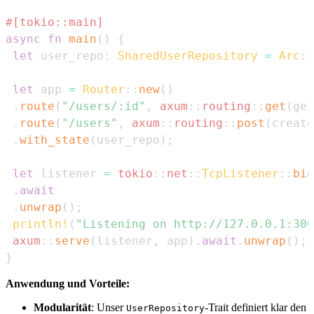
#[tokio::main]
async
fn
main
(
)
{
let
 user_repo
:
SharedUserRepository
=
Arc
::
let
 app 
=
Router
::
new
(
)
.
route
(
"/users/:id"
,
axum
::
routing
::
get
(
get
.
route
(
"/users"
,
axum
::
routing
::
post
(
create
.
with_state
(
user_repo
)
;
let
 listener 
=
tokio
::
net
::
TcpListener
::
bin
.
await
.
unwrap
(
)
;
println!
(
"Listening on http://127.0.0.1:300
axum
::
serve
(
listener
,
 app
)
.
await
.
unwrap
(
)
;
}
Anwendung und Vorteile:
Modularität
: Unser
-Trait definiert klar den
UserRepository