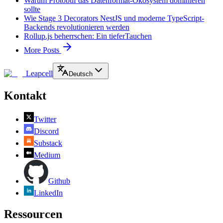
Warum Protobuf das Datenformat-Ökosystem dominieren
sollte
Wie Stage 3 Decorators NestJS und moderne TypeScript-
Backends revolutionieren werden
Rollup.js beherrschen: Ein tieferTauchen
More Posts
Leapcell
Deutsch
Kontakt
Twitter
Discord
Substack
Medium
Github
LinkedIn
Ressourcen