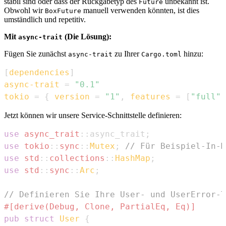
stabil sind oder dass der Rückgabetyp des
unbekannt ist.
Future
Obwohl wir
manuell verwenden könnten, ist dies
BoxFuture
umständlich und repetitiv.
Mit
(Die Lösung):
async-trait
Fügen Sie zunächst
zu Ihrer
hinzu:
async-trait
Cargo.toml
[
dependencies
]
async-trait
=
"0.1"
tokio
=
{
version
=
"1"
,
features
=
[
"full"
]
Jetzt können wir unsere Service-Schnittstelle definieren:
use
async_trait
::
async_trait
;
use
tokio
::
sync
::
Mutex
;
// Für Beispiel-In-M
use
std
::
collections
::
HashMap
;
use
std
::
sync
::
Arc
;
// Definieren Sie Ihre User- und UserError-T
#[derive(Debug, Clone, PartialEq, Eq)]
pub
struct
User
{