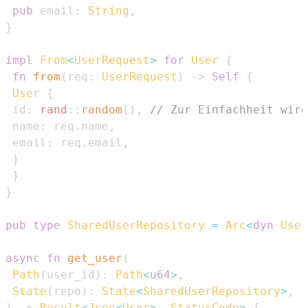
pub
 email
:
String
,
}
impl
From
<
UserRequest
>
for
User
{
fn
from
(
req
:
UserRequest
)
->
Self
{
User
{
 id
:
rand
::
random
(
)
,
// Zur Einfachheit wird
 name
:
 req
.
name
,
 email
:
 req
.
email
,
}
}
}
pub
type
SharedUserRepository
=
Arc
<
dyn
User
async
fn
get_user
(
Path
(
user_id
)
:
Path
<
u64
>
,
State
(
repo
)
:
State
<
SharedUserRepository
>
,
)
->
Result
<
Json
<
User
>
,
StatusCode
>
{