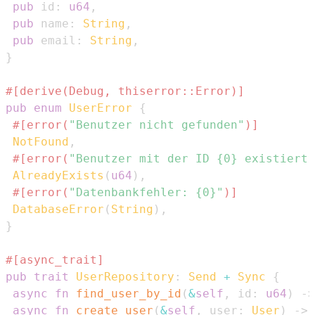
pub
 id
:
u64
,
pub
 name
:
String
,
pub
 email
:
String
,
}
#[derive(Debug, thiserror::Error)]
pub
enum
UserError
{
#[error(
"Benutzer nicht gefunden"
)]
NotFound
,
#[error(
"Benutzer mit der ID {0} existiert 
AlreadyExists
(
u64
)
,
#[error(
"Datenbankfehler: {0}"
)]
DatabaseError
(
String
)
,
}
#[async_trait]
pub
trait
UserRepository
:
Send
+
Sync
{
async
fn
find_user_by_id
(
&
self
,
 id
:
u64
)
->
async
fn
create_user
(
&
self
,
 user
:
User
)
->