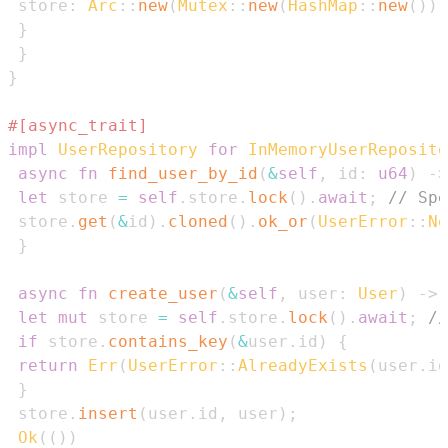
 store
:
Arc
::
new
(
Mutex
::
new
(
HashMap
::
new
(
)
)
)
}
}
}
#[async_trait]
impl
UserRepository
for
InMemoryUserReposito
async
fn
find_user_by_id
(
&
self
,
 id
:
u64
)
->
let
 store 
=
self
.
store
.
lock
(
)
.
await
;
// Spe
 store
.
get
(
&
id
)
.
cloned
(
)
.
ok_or
(
UserError
::
No
}
async
fn
create_user
(
&
self
,
 user
:
User
)
->
let
mut
 store 
=
self
.
store
.
lock
(
)
.
await
;
//
if
 store
.
contains_key
(
&
user
.
id
)
{
return
Err
(
UserError
::
AlreadyExists
(
user
.
id
}
 store
.
insert
(
user
.
id
,
 user
)
;
Ok
(
(
)
)