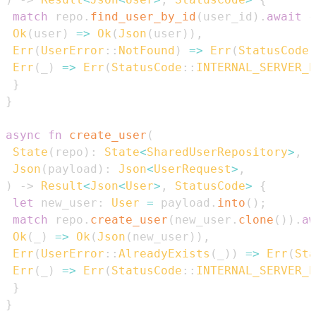
match
 repo
.
find_user_by_id
(
user_id
)
.
await
{
Ok
(
user
)
=>
Ok
(
Json
(
user
)
)
,
Err
(
UserError
::
NotFound
)
=>
Err
(
StatusCode
:
Err
(
_
)
=>
Err
(
StatusCode
::
INTERNAL_SERVER_E
}
}
async
fn
create_user
(
State
(
repo
)
:
State
<
SharedUserRepository
>
,
Json
(
payload
)
:
Json
<
UserRequest
>
,
)
->
Result
<
Json
<
User
>
,
StatusCode
>
{
let
 new_user
:
User
=
 payload
.
into
(
)
;
match
 repo
.
create_user
(
new_user
.
clone
(
)
)
.
aw
Ok
(
_
)
=>
Ok
(
Json
(
new_user
)
)
,
Err
(
UserError
::
AlreadyExists
(
_
)
)
=>
Err
(
Sta
Err
(
_
)
=>
Err
(
StatusCode
::
INTERNAL_SERVER_E
}
}