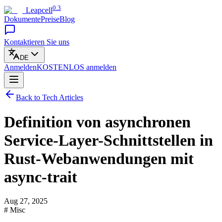
0.3
Leapcell
Dokumente
Preise
Blog
Kontaktieren Sie uns
DE
Anmelden
KOSTENLOS
anmelden
Back to Tech Articles
Definition von asynchronen
Service-Layer-Schnittstellen in
Rust-Webanwendungen mit
async-trait
Aug 27, 2025
# Misc