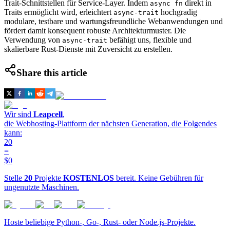
Trait-Schnittstellen für Service-Layer. Indem
direkt in
async fn
Traits ermöglicht wird, erleichtert
hochgradig
async-trait
modulare, testbare und wartungsfreundliche Webanwendungen und
fördert damit konsequent robuste Architekturmuster. Die
Verwendung von
befähigt uns, flexible und
async-trait
skalierbare Rust-Dienste mit Zuversicht zu erstellen.
Share this article
Wir sind
Leapcell
,
die Webhosting-Plattform der nächsten Generation, die Folgendes
kann:
20
=
$0
Stelle
20
Projekte
KOSTENLOS
bereit. Keine Gebühren für
ungenutzte Maschinen.
Hoste beliebige Python-, Go-, Rust- oder Node.js-Projekte.