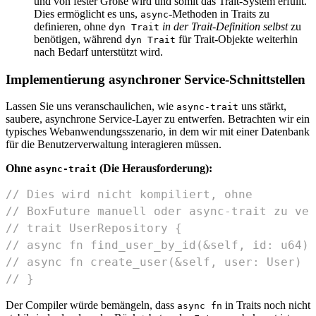
und von fester Größe wird und somit das Trait-System erfüllt.
Dies ermöglicht es uns,
-Methoden in Traits zu
async
definieren, ohne
in der Trait-Definition selbst
zu
dyn Trait
benötigen, während
für Trait-Objekte weiterhin
dyn Trait
nach Bedarf unterstützt wird.
Implementierung asynchroner Service-Schnittstellen
Lassen Sie uns veranschaulichen, wie
uns stärkt,
async-trait
saubere, asynchrone Service-Layer zu entwerfen. Betrachten wir ein
typisches Webanwendungsszenario, in dem wir mit einer Datenbank
für die Benutzerverwaltung interagieren müssen.
Ohne
(Die Herausforderung):
async-trait
// Dies wird nicht kompiliert, ohne
// BoxFuture manuell oder async-trait zu ver
// trait UserRepository {
// async fn find_user_by_id(&self, id: u64) 
// async fn create_user(&self, user: User) -
// }
Der Compiler würde bemängeln, dass
in Traits noch nicht
async fn