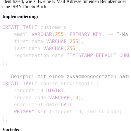
identifiziert, wie z. B. eine E-Mail-Adresse für einen Benutzer oder
eine ISBN für ein Buch.
Implementierung:
CREATE
TABLE
 customers 
(
    email 
VARCHAR
(
255
)
PRIMARY
KEY
,
-- E-Mai
    first_name 
VARCHAR
(
255
)
,
    last_name 
VARCHAR
(
255
)
,
    registration_date 
TIMESTAMP
DEFAULT
CURR
)
;
-- Beispiel mit einem zusammengesetzten natü
CREATE
TABLE
 course_enrollments 
(
    student_id 
BIGINT
,
    course_code 
VARCHAR
(
10
)
,
    enrollment_date 
DATE
,
PRIMARY
KEY
(
student_id
,
 course_code
)
)
;
Vorteile: