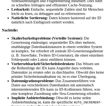
Seitenaufteilungen und Fragmentierung minimiert. Dies führt
zu schnellen Abfragen und effizienter Cache-Nutzung.
Lesbarkeit:
Einfache, sequentielle Zahlen sind für Menschen
leicht zu lesen, zu debuggen und zu referenzieren.
Natürliche Sortierung:
Daten können basierend auf der ID
natürlich nach Einfügezeit sortiert werden.
Nachteile:
Skalierbarkeitsprobleme (Verteilte Systeme):
Die
Generierung eindeutiger, sequentieller IDs über mehrere,
unabhängige Datenbankinstanzen in einem verteilten System
ist komplex. Sie erfordert oft zentrale ID-Generierungsdienste
(z. B. Snowflake, Twitters ID-Generator), die einen einzelnen
Fehlerpunkt oder Latenz einführen können.
Vorhersehbarkeit/Sicherheitsbedenken:
Das Wissen um
die Reihenfolge der IDs kann Angreifer dazu verleiten,
Datensätze zu erraten oder zu durchlaufen. Obwohl dies keine
primäre Sicherheitsmaßnahme ist, ist es eine Überlegung.
Datenmigrationsprobleme:
Das Zusammenführen von
Daten aus verschiedenen Datenbanken mit automatisch
inkrementierenden IDs kann zu ID-Kollisionen führen, was
eine komplexe Zuordnung oder Neu-Generierung erfordert.
Implizite Anbieterbindung:
Obwohl es keine strikte
Anbieterbindung ist, kann die spezifische
-
AUTO_INCREMENT