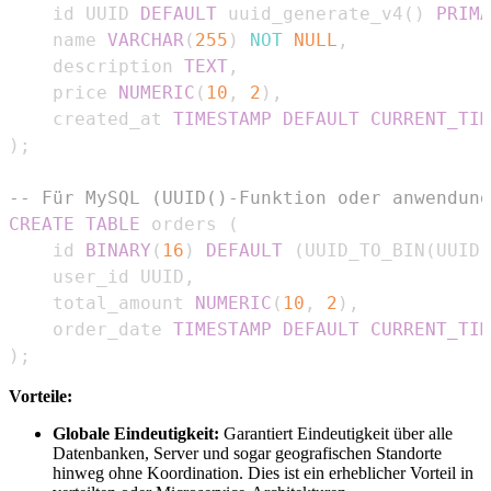
    id UUID 
DEFAULT
 uuid_generate_v4
(
)
PRIMA
    name 
VARCHAR
(
255
)
NOT
NULL
,
    description 
TEXT
,
    price 
NUMERIC
(
10
,
2
)
,
    created_at 
TIMESTAMP
DEFAULT
CURRENT_TIM
)
;
-- Für MySQL (UUID()-Funktion oder anwendung
CREATE
TABLE
 orders 
(
    id 
BINARY
(
16
)
DEFAULT
(
UUID_TO_BIN
(
UUID
(
    user_id UUID
,
    total_amount 
NUMERIC
(
10
,
2
)
,
    order_date 
TIMESTAMP
DEFAULT
CURRENT_TIM
)
;
Vorteile:
Globale Eindeutigkeit:
Garantiert Eindeutigkeit über alle
Datenbanken, Server und sogar geografischen Standorte
hinweg ohne Koordination. Dies ist ein erheblicher Vorteil in