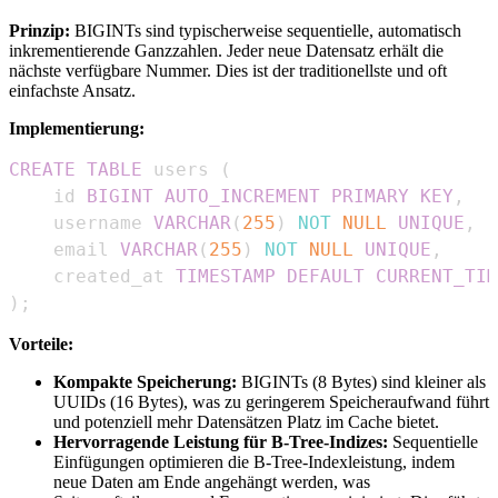
Prinzip:
BIGINTs sind typischerweise sequentielle, automatisch
inkrementierende Ganzzahlen. Jeder neue Datensatz erhält die
nächste verfügbare Nummer. Dies ist der traditionellste und oft
einfachste Ansatz.
Implementierung:
CREATE
TABLE
 users 
(
    id 
BIGINT
AUTO_INCREMENT
PRIMARY
KEY
,
    username 
VARCHAR
(
255
)
NOT
NULL
UNIQUE
,
    email 
VARCHAR
(
255
)
NOT
NULL
UNIQUE
,
    created_at 
TIMESTAMP
DEFAULT
CURRENT_TIM
)
;
Vorteile:
Kompakte Speicherung:
BIGINTs (8 Bytes) sind kleiner als
UUIDs (16 Bytes), was zu geringerem Speicheraufwand führt
und potenziell mehr Datensätzen Platz im Cache bietet.
Hervorragende Leistung für B-Tree-Indizes:
Sequentielle
Einfügungen optimieren die B-Tree-Indexleistung, indem
neue Daten am Ende angehängt werden, was