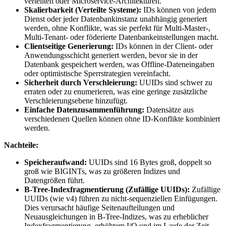
verteilten oder Microservice-Architekturen.
Skalierbarkeit (Verteilte Systeme):
IDs können von jedem
Dienst oder jeder Datenbankinstanz unabhängig generiert
werden, ohne Konflikte, was sie perfekt für Multi-Master-,
Multi-Tenant- oder föderierte Datenbankeinstellungen macht.
Clientseitige Generierung:
IDs können in der Client- oder
Anwendungsschicht generiert werden, bevor sie in der
Datenbank gespeichert werden, was Offline-Dateneingaben
oder optimistische Sperrstrategien vereinfacht.
Sicherheit durch Verschleierung:
UUIDs sind schwer zu
erraten oder zu enumerieren, was eine geringe zusätzliche
Verschleierungsebene hinzufügt.
Einfache Datenzusammenführung:
Datensätze aus
verschiedenen Quellen können ohne ID-Konflikte kombiniert
werden.
Nachteile:
Speicheraufwand:
UUIDs sind 16 Bytes groß, doppelt so
groß wie BIGINTs, was zu größeren Indizes und
Datengrößen führt.
B-Tree-Indexfragmentierung (Zufällige UUIDs):
Zufällige
UUIDs (wie v4) führen zu nicht-sequenziellen Einfügungen.
Dies verursacht häufige Seitenaufteilungen und
Neuausgleichungen in B-Tree-Indizes, was zu erheblicher
Indexfragmentierung, erhöhtem I/O und im Laufe der Zeit