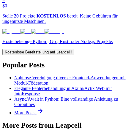
=
$0
Stelle
20
Projekte
KOSTENLOS
bereit. Keine Gebühren für
ungenutzte Maschinen.
Hoste beliebige Python-, Go-, Rust- oder Node.js-Projekte.
Kostenlose Bereitstellung auf Leapcell!
Popular Posts
Nahtlose Vereinigung diverser Frontend-Anwendungen mit
Modul-Föderation
Elegante Fehlerbehandlung in Axum/Actix Web mit
IntoResponse
Async/Await in Python: Eine vollständige Anleitung zu
Coroutines
More Posts
More Posts from Leapcell