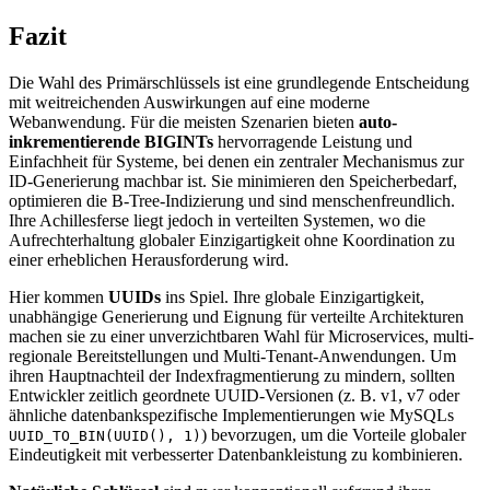
Fazit
Die Wahl des Primärschlüssels ist eine grundlegende Entscheidung
mit weitreichenden Auswirkungen auf eine moderne
Webanwendung. Für die meisten Szenarien bieten
auto-
inkrementierende BIGINTs
hervorragende Leistung und
Einfachheit für Systeme, bei denen ein zentraler Mechanismus zur
ID-Generierung machbar ist. Sie minimieren den Speicherbedarf,
optimieren die B-Tree-Indizierung und sind menschenfreundlich.
Ihre Achillesferse liegt jedoch in verteilten Systemen, wo die
Aufrechterhaltung globaler Einzigartigkeit ohne Koordination zu
einer erheblichen Herausforderung wird.
Hier kommen
UUIDs
ins Spiel. Ihre globale Einzigartigkeit,
unabhängige Generierung und Eignung für verteilte Architekturen
machen sie zu einer unverzichtbaren Wahl für Microservices, multi-
regionale Bereitstellungen und Multi-Tenant-Anwendungen. Um
ihren Hauptnachteil der Indexfragmentierung zu mindern, sollten
Entwickler zeitlich geordnete UUID-Versionen (z. B. v1, v7 oder
ähnliche datenbankspezifische Implementierungen wie MySQLs
) bevorzugen, um die Vorteile globaler
UUID_TO_BIN(UUID(), 1)
Eindeutigkeit mit verbesserter Datenbankleistung zu kombinieren.