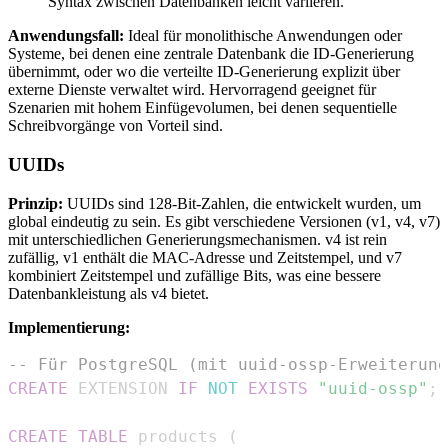
Syntax zwischen Datenbanken leicht variieren.
Anwendungsfall:
Ideal für monolithische Anwendungen oder
Systeme, bei denen eine zentrale Datenbank die ID-Generierung
übernimmt, oder wo die verteilte ID-Generierung explizit über
externe Dienste verwaltet wird. Hervorragend geeignet für
Szenarien mit hohem Einfügevolumen, bei denen sequentielle
Schreibvorgänge von Vorteil sind.
UUIDs
Prinzip:
UUIDs sind 128-Bit-Zahlen, die entwickelt wurden, um
global eindeutig zu sein. Es gibt verschiedene Versionen (v1, v4, v7)
mit unterschiedlichen Generierungsmechanismen. v4 ist rein
zufällig, v1 enthält die MAC-Adresse und Zeitstempel, und v7
kombiniert Zeitstempel und zufällige Bits, was eine bessere
Datenbankleistung als v4 bietet.
Implementierung:
-- Für PostgreSQL (mit uuid-ossp-Erweiterung
CREATE
 EXTENSION 
IF
NOT
EXISTS
"uuid-ossp"
;
CREATE
TABLE
 products 
(