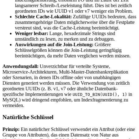
langsamerer Schreib-/Leseleistung führt. Dies ist bei zeitlich
geordneten IDs wie UUID v1 oder v7 weniger ein Problem.
Schlechte Cache-Lokalität:
Zufällige UUIDs bedeuten, dass
zusammengehörige Daten möglicherweise über die Festplatte
verstreut sind, was die Cache-Leistung beeinträchtigt.
Weniger lesbar:
Lange, hexadezimale Strings sind
umständlich zu lesen, zu merken und zu debuggen.
Auswirkungen auf die Join-Leistung:
Größere
Schlüsselgrößen können die Join-Leistung geringfügig
beeinträchtigen, da mehr Daten verglichen werden müssen.
Anwendungsfall:
Unverzichtbar für verteilte Systeme,
Microservice-Architekturen, Multi-Master-Datenbankreplikation
oder Szenarien, in denen IDs offline oder von unabhängigen
Diensten generiert werden müssen. Die Verwendung von zeitlich
geordneten UUIDs (z. B. v1, v7 oder ähnliche Datenbank-
spezifische Implementierungen wie
in
UUID_TO_BIN(UUID(), 1)
MySQL) wird dringend empfohlen, um Indexfragmentierung zu
vermeiden.
Natürliche Schlüssel
Prinzip:
Ein natürlicher Schlüssel verwendet ein Attribut (oder eine
Gruppe von Attributen), das einen Datensatz von Natur aus