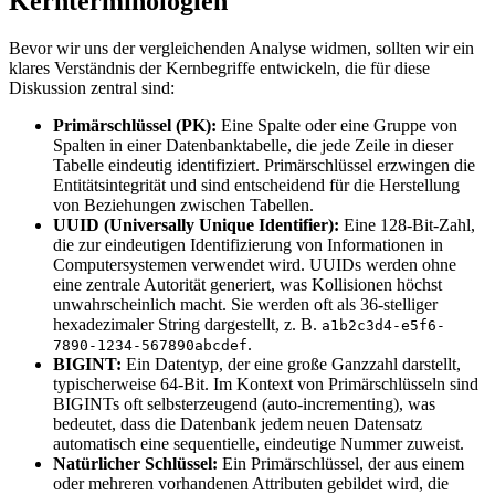
Kernterminologien
Bevor wir uns der vergleichenden Analyse widmen, sollten wir ein
klares Verständnis der Kernbegriffe entwickeln, die für diese
Diskussion zentral sind:
Primärschlüssel (PK):
Eine Spalte oder eine Gruppe von
Spalten in einer Datenbanktabelle, die jede Zeile in dieser
Tabelle eindeutig identifiziert. Primärschlüssel erzwingen die
Entitätsintegrität und sind entscheidend für die Herstellung
von Beziehungen zwischen Tabellen.
UUID (Universally Unique Identifier):
Eine 128-Bit-Zahl,
die zur eindeutigen Identifizierung von Informationen in
Computersystemen verwendet wird. UUIDs werden ohne
eine zentrale Autorität generiert, was Kollisionen höchst
unwahrscheinlich macht. Sie werden oft als 36-stelliger
hexadezimaler String dargestellt, z. B.
a1b2c3d4-e5f6-
.
7890-1234-567890abcdef
BIGINT:
Ein Datentyp, der eine große Ganzzahl darstellt,
typischerweise 64-Bit. Im Kontext von Primärschlüsseln sind
BIGINTs oft selbsterzeugend (auto-incrementing), was
bedeutet, dass die Datenbank jedem neuen Datensatz
automatisch eine sequentielle, eindeutige Nummer zuweist.
Natürlicher Schlüssel:
Ein Primärschlüssel, der aus einem
oder mehreren vorhandenen Attributen gebildet wird, die