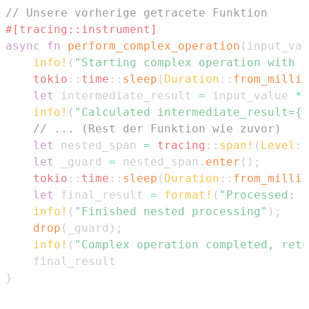
// Unsere vorherige getracete Funktion
#[tracing::instrument]
async
fn
perform_complex_operation
(
input_val
info!
(
"Starting complex operation with i
tokio
::
time
::
sleep
(
Duration
::
from_millis
let
 intermediate_result 
=
 input_value 
*
info!
(
"Calculated intermediate_result={}
// ... (Rest der Funktion wie zuvor)
let
 nested_span 
=
tracing
::
span!
(
Level
::
let
 _guard 
=
 nested_span
.
enter
(
)
;
tokio
::
time
::
sleep
(
Duration
::
from_millis
let
 final_result 
=
format!
(
"Processed: {
info!
(
"Finished nested processing"
)
;
drop
(
_guard
)
;
info!
(
"Complex operation completed, retu
}