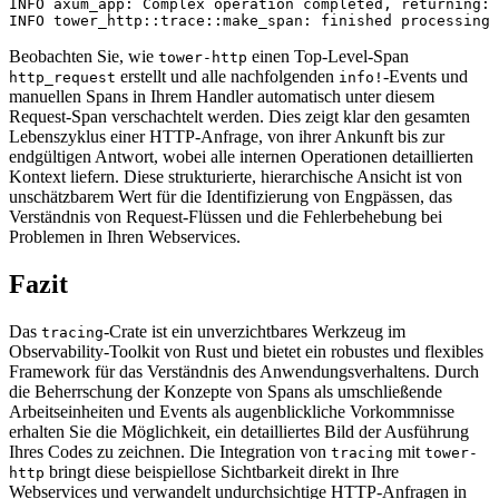
INFO axum_app: Complex operation completed, returning: 
Beobachten Sie, wie
einen Top-Level-Span
tower-http
erstellt und alle nachfolgenden
-Events und
http_request
info!
manuellen Spans in Ihrem Handler automatisch unter diesem
Request-Span verschachtelt werden. Dies zeigt klar den gesamten
Lebenszyklus einer HTTP-Anfrage, von ihrer Ankunft bis zur
endgültigen Antwort, wobei alle internen Operationen detaillierten
Kontext liefern. Diese strukturierte, hierarchische Ansicht ist von
unschätzbarem Wert für die Identifizierung von Engpässen, das
Verständnis von Request-Flüssen und die Fehlerbehebung bei
Problemen in Ihren Webservices.
Fazit
Das
-Crate ist ein unverzichtbares Werkzeug im
tracing
Observability-Toolkit von Rust und bietet ein robustes und flexibles
Framework für das Verständnis des Anwendungsverhaltens. Durch
die Beherrschung der Konzepte von Spans als umschließende
Arbeitseinheiten und Events als augenblickliche Vorkommnisse
erhalten Sie die Möglichkeit, ein detailliertes Bild der Ausführung
Ihres Codes zu zeichnen. Die Integration von
mit
tracing
tower-
bringt diese beispiellose Sichtbarkeit direkt in Ihre
http
Webservices und verwandelt undurchsichtige HTTP-Anfragen in