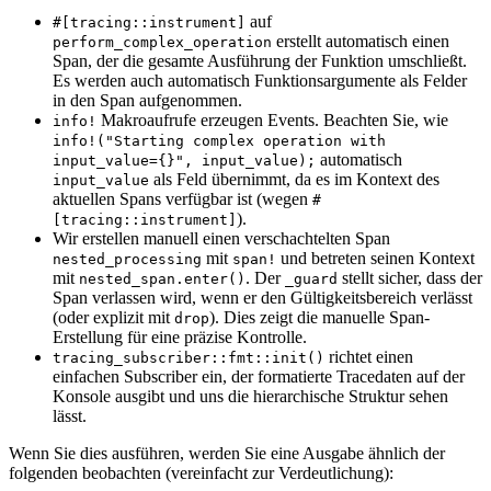
auf
#[tracing::instrument]
erstellt automatisch einen
perform_complex_operation
Span, der die gesamte Ausführung der Funktion umschließt.
Es werden auch automatisch Funktionsargumente als Felder
in den Span aufgenommen.
Makroaufrufe erzeugen Events. Beachten Sie, wie
info!
info!("Starting complex operation with
automatisch
input_value={}", input_value);
als Feld übernimmt, da es im Kontext des
input_value
aktuellen Spans verfügbar ist (wegen
#
).
[tracing::instrument]
Wir erstellen manuell einen verschachtelten Span
mit
und betreten seinen Kontext
nested_processing
span!
mit
. Der
stellt sicher, dass der
nested_span.enter()
_guard
Span verlassen wird, wenn er den Gültigkeitsbereich verlässt
(oder explizit mit
). Dies zeigt die manuelle Span-
drop
Erstellung für eine präzise Kontrolle.
richtet einen
tracing_subscriber::fmt::init()
einfachen Subscriber ein, der formatierte Tracedaten auf der
Konsole ausgibt und uns die hierarchische Struktur sehen
lässt.
Wenn Sie dies ausführen, werden Sie eine Ausgabe ähnlich der
folgenden beobachten (vereinfacht zur Verdeutlichung):