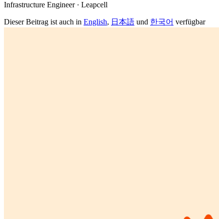
Infrastructure Engineer · Leapcell
Dieser Beitrag ist auch in
English
,
日本語
und
한국어
verfügbar