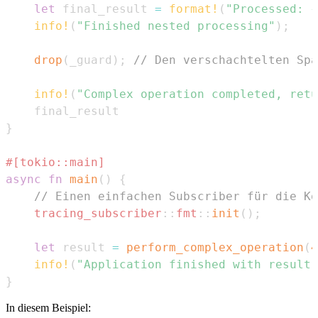
let
 final_result 
=
format!
(
"Processed: {
info!
(
"Finished nested processing"
)
;
drop
(
_guard
)
;
// Den verschachtelten Sp
info!
(
"Complex operation completed, retu
}
#[tokio::main]
async
fn
main
(
)
{
// Einen einfachen Subscriber für die Ko
tracing_subscriber
::
fmt
::
init
(
)
;
let
 result 
=
perform_complex_operation
(
4
info!
(
"Application finished with result:
}
In diesem Beispiel: