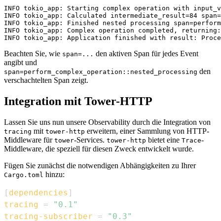
INFO tokio_app: Starting complex operation with input_v
INFO tokio_app: Calculated intermediate_result=84 span=
INFO tokio_app: Finished nested processing span=perform
INFO tokio_app: Complex operation completed, returning:
Beachten Sie, wie
den aktiven Span für jedes Event
span=...
angibt und
den
span=perform_complex_operation::nested_processing
verschachtelten Span zeigt.
Integration mit Tower-HTTP
Lassen Sie uns nun unsere Observability durch die Integration von
mit
erweitern, einer Sammlung von HTTP-
tracing
tower-http
Middleware für
-Services.
bietet eine
-
tower
tower-http
Trace
Middleware, die speziell für diesen Zweck entwickelt wurde.
Fügen Sie zunächst die notwendigen Abhängigkeiten zu Ihrer
hinzu:
Cargo.toml
[
dependencies
]
tracing
=
"0.1"
tracing-subscriber
=
"0.3"