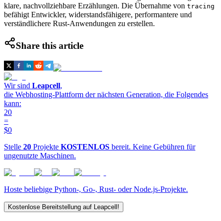
klare, nachvollziehbare Erzählungen. Die Übernahme von
tracing
befähigt Entwickler, widerstandsfähigere, performantere und
verständlichere Rust-Anwendungen zu erstellen.
Share this article
Wir sind
Leapcell
,
die Webhosting-Plattform der nächsten Generation, die Folgendes
kann:
20
=
$0
Stelle
20
Projekte
KOSTENLOS
bereit. Keine Gebühren für
ungenutzte Maschinen.
Hoste beliebige Python-, Go-, Rust- oder Node.js-Projekte.
Kostenlose Bereitstellung auf Leapcell!