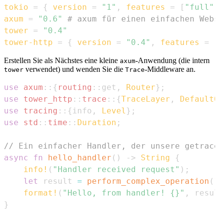
tokio
=
{
version
=
"1"
,
features
=
[
"full"
]
axum
=
"0.6"
# axum für einen einfachen Webs
tower
=
"0.4"
tower-http
=
{
version
=
"0.4"
,
features
=
[
Erstellen Sie als Nächstes eine kleine
-Anwendung (die intern
axum
verwendet) und wenden Sie die
-Middleware an.
tower
Trace
use
axum
::
{
routing
::
get
,
Router
}
;
use
tower_http
::
trace
::
{
TraceLayer
,
DefaultO
use
tracing
::
{
info
,
Level
}
;
use
std
::
time
::
Duration
;
// Ein einfacher Handler, der unsere getrace
async
fn
hello_handler
(
)
->
String
{
info!
(
"Handler received request"
)
;
let
 result 
=
perform_complex_operation
(
1
format!
(
"Hello, from handler! {}"
,
 resul
}