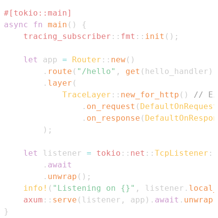
#[tokio::main]
async
fn
main
(
)
{
tracing_subscriber
::
fmt
::
init
(
)
;
let
 app 
=
Router
::
new
(
)
.
route
(
"/hello"
,
get
(
hello_handler
)
)
.
layer
(
TraceLayer
::
new_for_http
(
)
// Ei
.
on_request
(
DefaultOnRequest
.
on_response
(
DefaultOnRespon
)
;
let
 listener 
=
tokio
::
net
::
TcpListener
::
.
await
.
unwrap
(
)
;
info!
(
"Listening on {}"
,
 listener
.
local_
axum
::
serve
(
listener
,
 app
)
.
await
.
unwrap
(
}