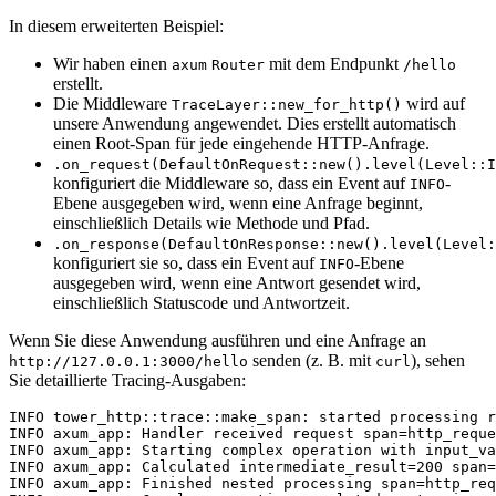
In diesem erweiterten Beispiel:
Wir haben einen
mit dem Endpunkt
axum
Router
/hello
erstellt.
Die Middleware
wird auf
TraceLayer::new_for_http()
unsere Anwendung angewendet. Dies erstellt automatisch
einen Root-Span für jede eingehende HTTP-Anfrage.
.on_request(DefaultOnRequest::new().level(Level::I
konfiguriert die Middleware so, dass ein Event auf
-
INFO
Ebene ausgegeben wird, wenn eine Anfrage beginnt,
einschließlich Details wie Methode und Pfad.
.on_response(DefaultOnResponse::new().level(Level:
konfiguriert sie so, dass ein Event auf
-Ebene
INFO
ausgegeben wird, wenn eine Antwort gesendet wird,
einschließlich Statuscode und Antwortzeit.
Wenn Sie diese Anwendung ausführen und eine Anfrage an
senden (z. B. mit
), sehen
http://127.0.0.1:3000/hello
curl
Sie detaillierte Tracing-Ausgaben:
INFO tower_http::trace::make_span: started processing r
INFO axum_app: Handler received request span=http_reque
INFO axum_app: Starting complex operation with input_va
INFO axum_app: Calculated intermediate_result=200 span=
INFO axum_app: Finished nested processing span=http_req