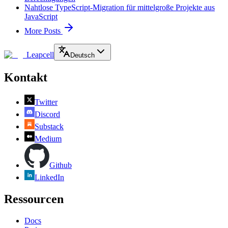
Nahtlose TypeScript-Migration für mittelgroße Projekte aus
JavaScript
More Posts
Leapcell
Deutsch
Kontakt
Twitter
Discord
Substack
Medium
Github
LinkedIn
Ressourcen
Docs