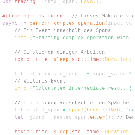
use
tracing
::
{
info
,
 span
,
Level
}
;
#[tracing::instrument]
// Dieses Makro erste
async
fn
perform_complex_operation
(
input_val
// Ein Event innerhalb des Spans
info!
(
"Starting complex operation with i
// Simulieren einiger Arbeiten
tokio
::
time
::
sleep
(
std
::
time
::
Duration
::
let
 intermediate_result 
=
 input_value 
*
// Weiteres Event
info!
(
"Calculated intermediate_result={}
// Einen neuen verschachtelten Span betr
let
 nested_span 
=
span!
(
Level
::
INFO
,
"ne
let
 _guard 
=
 nested_span
.
enter
(
)
;
// Den
tokio
::
time
::
sleep
(
std
::
time
::
Duration
::