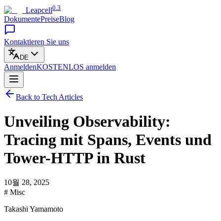
0.3
Leapcell
Dokumente
Preise
Blog
Kontaktieren Sie uns
DE
Anmelden
KOSTENLOS
anmelden
Back to Tech Articles
Unveiling Observability:
Tracing mit Spans, Events und
Tower-HTTP in Rust
10월 28, 2025
# Misc
Takashi Yamamoto